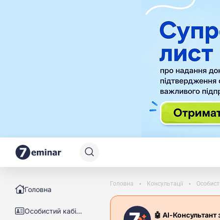
Головна
Консультації
Особист
Головна
Особистий кабінет
🤖 АІ-Консультант 