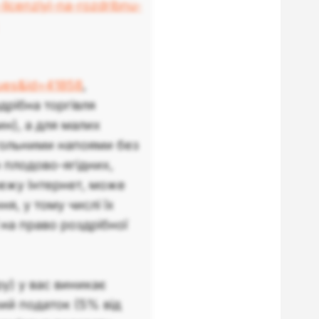
licenziyi-na-rozdribnu-
ques&id=41858
,
дрібна торгівля
н), а для малих
огольними напоями без
 плодово-ягідних,
режу Інтернет, може
я, у тому числі їх
 на право роздрібної
у) у вас виникає
ий податок (5% від