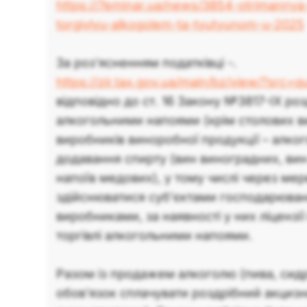
https://7eminar.ua/news/3854-otrimannya-
torgivlyu-alkogolem-ta-tyutyunom-u-2025
За роз'ясненням податківці -.
https://zir.tax.gov.ua/main/bz/view/?src=
відповідно до ст. 16 Закону №3817-IX роз
алкогольними напоями (крім столових ви
виробників виноробної продукції – алк
додавання спирту (вин виноградних, вин
напоїв медових), у тому числі через ме
здійснюватися суб’єктами господарюванн
виробниками, за наявності у них ліцензії
торгівлі алкогольними напоями.
Разом із продажем алкоголю (пива, сидр
обов'язок сплачувати роздрібний акцизн