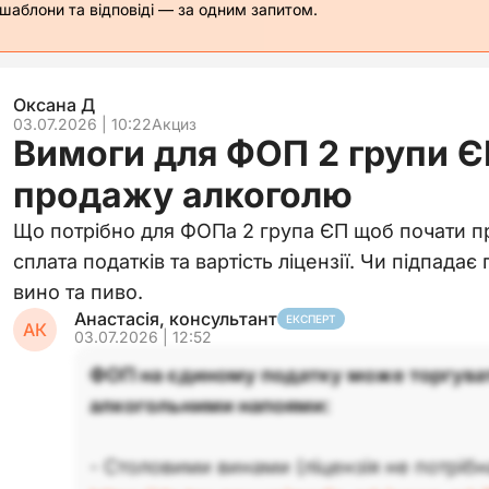
 шаблони та відповіді — за одним запитом.
Оксана Д
03.07.2026 | 10:22
Акциз
Вимоги для ФОП 2 групи Є
продажу алкоголю
Що потрібно для ФОПа 2 група ЄП щоб почати п
сплата податків та вартість ліцензії. Чи підпадає
вино та пиво.
Анастасія, консультант
ЕКСПЕРТ
АК
03.07.2026 | 12:52
ФОП на єдиному податку може торгува
алкогольними напоями:
- Столовими винами (ліцензія не потрібн