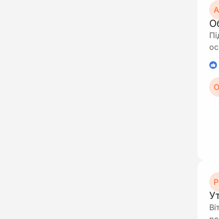
А
О
Пі
ос
1
О
Р
У
Ві