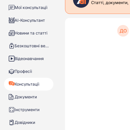
Статті, документи,
Мої консультації
АІ-Консультант
ДО
Новини та статті
Безкоштовні вебінари
Відеонавчання
Професії
Консультації
Документи
Інструменти
Довідники