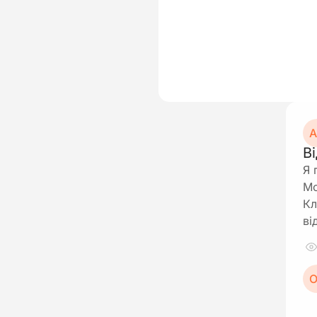
А
В
Я 
Мо
Кл
ві
О