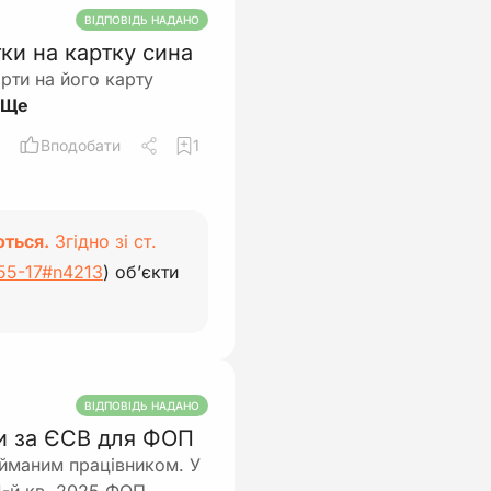
ВІДПОВІДЬ НАДАНО
ки на картку сина
рти на його карту
Вподобати
1
ються.
Згідно зі ст.
755-17#n4213
) об’єкти
ВІДПОВІДЬ НАДАНО
ти за ЄСВ для ФОП
айманим працівником. У