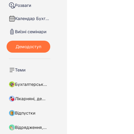
Розваги
Календар Бухгалтера
Виїзні семінари
Теми
Бухгалтерський облік
Лікарняні, декретні
Відпустки
Відрядження, підзвітні кошти