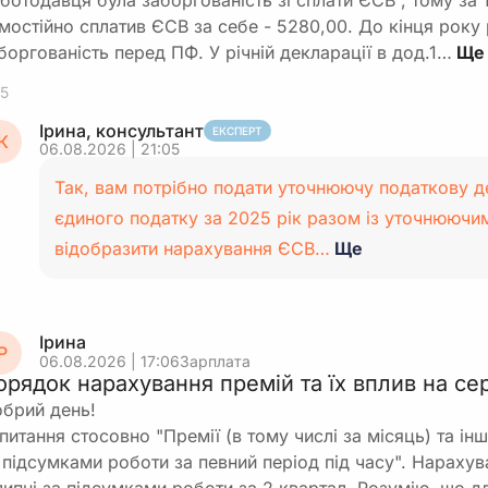
ботодавця була заборгованість зі сплати ЄСВ , тому за 
мостійно сплатив ЄСВ за себе - 5280,00. До кінця року
боргованість перед ПФ. У річній декларації в дод.1…
5
Ірина, консультант
ЕКСПЕРТ
К
06.08.2026 | 21:05
Так, вам потрібно подати уточнюючу податкову д
єдиного податку за 2025 рік разом із уточнюючи
відобразити нарахування ЄСВ…
Ще
Ірина
Р
06.08.2026 | 17:06
Зарплата
орядок нарахування премій та їх вплив на с
брий день!
питання стосовно "Премії (в тому числі за місяць) та ін
 підсумками роботи за певний період під часу". Нараху