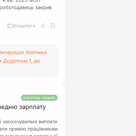
1-й кв. 2025 ФОП
 роботодавець закрив
Вподобати
екларацію платника
м Додатком 1, де
ВІДПОВІДЬ НАДАНО
ередню зарплату
ші заохочувальні виплати
вали премію працівникам