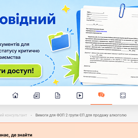
ий консультант
Вимоги для ФОП 2 групи ЄП для продажу алкоголю
знає, де знайти