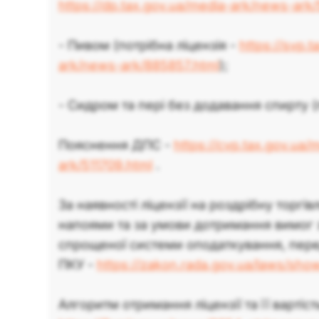
https://dp.tax.gov.ua/media-ark/news-ark
- Пивом (потрібна ліцензія -
https://svp.
ark/news-ark/885857.html
);
- Сидром та пері без додавання спирту (п
Пояснення ДПС -
https://cvp.tax.gov.ua
ark/511709.html
.
За наявності ліцензії на роздрібну торг
напоями та за умови дотримання вимог 
спрощеної системи оподаткування, перед
ПКУ -
https://zakon.rada.gov.ua/laws/sh
Алгоритм отримання ліцензії та її вартіст