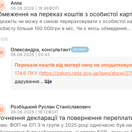
Алла
Л
06.08.2026 | 18:48
ФОП
бмеження на переказ коштів з особистої карт
дкажіть чи можу я синові перераховувати з особистої ка
обисту більше 100 000грн в міс. Чи є якісь обмедення…
5
Олександра, консультант
ЕКСПЕРТ
К
06.08.2026 | 20:43
Перекази коштів від матері сину не оподаткову
174.6 ПКУ (
https://zakon.rada.gov.ua/laws/show/2
дарування…
Ще
Розбіцький Руслан Станіславович
О
06.08.2026 | 18:12
ФОП
точнення декларації та повернення перепла
таю. ФОП на ЄП 3-я група у 2025 році одночасно був н