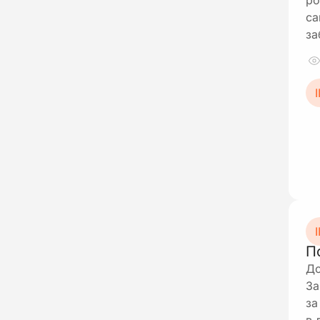
ро
са
за
І
І
П
До
За
за