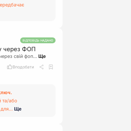
передбачає
ВІДПОВІДЬ НАДАНО
у через ФОП
через свій фоп…
Вподобати
ключ.
 та/або
т для…
Ще