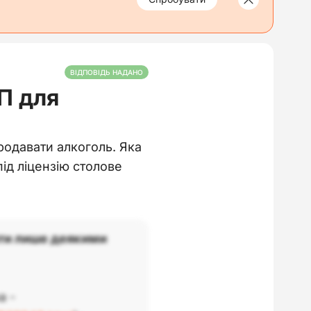
ВІДПОВІДЬ НАДАНО
П для
родавати алкоголь. Яка
 під ліцензію столове
ти лише деякими
а -