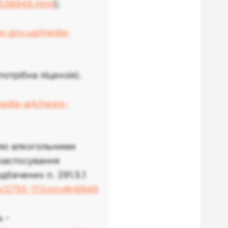
/538948.html
);
tax.gov.ua/media-
отрібна ліцензія).
/media-ark/news-
івлю алкогольними
застосування
бачених п. 291.5.1
ow/2755-17/conv#n6946
ь -