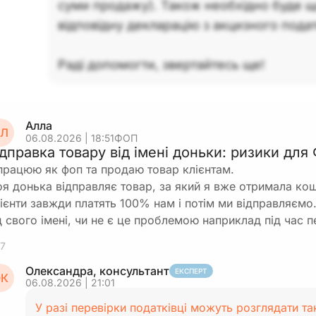
суми продажу). Також необхідно буде щ
відповідну декларацію з акцизного подат
Раді допомогти, звертайтесь ще!
Алла
Л
06.08.2026 | 18:51
ФОП
ідправка товару від імені доньки: ризики дл
працюю як фоп та продаю товар клієнтам.
я донька відправляє товар, за який я вже отримала кошт
ієнти завжди платять 100% нам і потім ми відправляємо
д свого імені, чи не є це проблемою наприклад під час 
7
Олександра, консультант
ЕКСПЕРТ
К
06.08.2026 | 21:01
У разі перевірки податківці можуть розглядати та