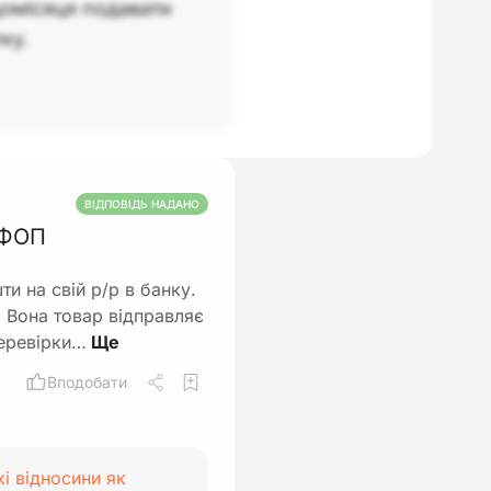
омісяця подавати
ку.
ВІДПОВІДЬ НАДАНО
я ФОП
и на свій р/р в банку.
. Вона товар відправляє
перевірки…
Вподобати
кі відносини як