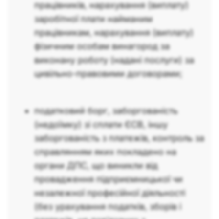
працівників, нарахування (виплату)
заробітної плати найманим
працівникам, нарахування (виплату)
фізичним особам винагород за
виконану роботу (надані послуги) за
цивільно-правовими договорами;
податковий борг, заборгованість
(недоїмку) зі сплати ЄСВ, іншу
заборгованість з платежів, контроль за
справлянням яких покладено на
органи ДПС, що виникли від
провадження підприємницької чи
незалежної професійної діяльності
(без урахування податків, зборів і