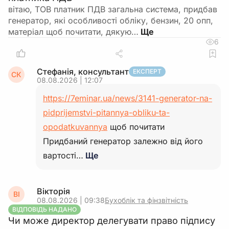
вітаю, ТОВ платник ПДВ загальна система, придбав
генератор, які особливості обліку, бензин, 20 опп,
матеріал щоб почитати, дякую…
6
Стефанія, консультант
ЕКСПЕРТ
СК
08.08.2026 | 12:07
https://7eminar.ua/news/3141-generator-na-
pidprijemstvi-pitannya-obliku-ta-
opodatkuvannya
щоб почитати
Придбаний генератор залежно від його
вартості…
Ще
Вікторія
ВІ
08.08.2026 | 09:38
Бухоблік та фінзвітність
ВІДПОВІДЬ НАДАНО
Чи може директор делегувати право підпису