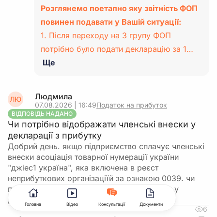
Розглянемо поетапно яку звітність ФОП
повинен подавати у Вашій ситуації:
1. Після переходу на 3 групу ФОП
потрібно було подати декларацію за 1…
Ще
Людмила
ЛЮ
07.08.2026 | 16:49
Податок на прибуток
ВІДПОВІДЬ НАДАНО
Чи потрібно відображати членські внески у
декларації з прибутку
Добрий день. якщо підприємство сплачує членські
внески асоціація товарної нумерації україни
"джіес1 україна", яка включена в реєст
неприбуткових організаціїй за ознакою 0039. чи
потрібно такі членські внески відображати у
додатку бд до декларації з прибутку…
Головна
Відео
Консультації
Документи
6