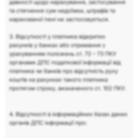
давності щодо нарахування, застосування
та стягнення сум недоїмки, штрафів та
нарахованої пені не застосовується.
3. Відсутності у платника відкритих
рахунків у банках або отримання з
урахуванням положень ст. 72 – 73 ПКУ
органами ДПС податкової інформації від
платника чи банків про відсутність руху
коштів на рахунках такого платника
протягом строку, визначеного ст. 102 ПКУ.
4. Відсутності в інформаційних базах даних
органів ДПС інформації про: