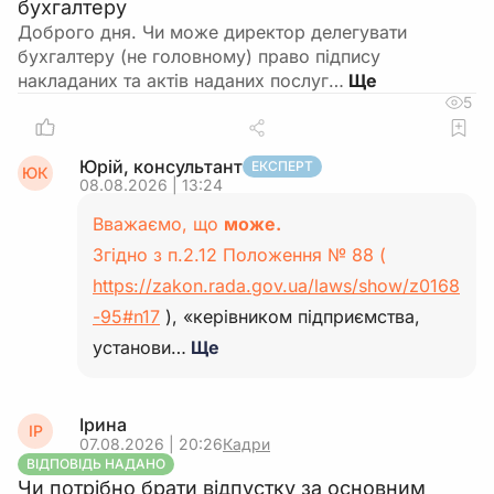
бухгалтеру
Доброго дня. Чи може директор делегувати
бухгалтеру (не головному) право підпису
накладаних та актів наданих послуг…
5
Юрій, консультант
ЕКСПЕРТ
ЮК
08.08.2026 | 13:24
Вважаємо, що
може.
Згідно з п.2.12 Положення № 88 (
https://zakon.rada.gov.ua/laws/show/z0168
-95#n17
), «керівником підприємства,
установи…
Ще
Ірина
ІР
07.08.2026 | 20:26
Кадри
ВІДПОВІДЬ НАДАНО
Чи потрібно брати відпустку за основним