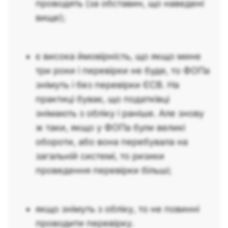
проводять (за обставин, що наведені
вище);
є висока ймовірність, що якщо мине
три роки і перевірки не буде, то ФОПа
знімуть і без перевірки ЄСВ. На
практиці буває, що податківці
знімають з обліку і раніше. Але знову
ж таки, якщо у ФОПа були великі
обороти, або вона перебувала на
загальній системі, то ризики
проведення перевірки більші;
якщо знімуть з обліку, то не повинні
проводити перевірку.