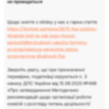
не проводиться
Щодо зняття з обліку у нас є гарна стаття:
https://7eminar.ua/news/3675-fop-pripiniv-
diyalnist-koli-ta-yak-iogo-mozut-
pereviriti#protyahom-yakoho-terminu-
pryznachaietsya-perevirka-pislya-
prypynennya-diyalnosti-fop
Зверніть увагу, що при призначенні
перевірки, податківці керуються п. 3
наказу ДПС України від 15.09.2020 №499
«Про затвердження Методичних
рекомендацій щодо організації роботи
комісій з розгляду питань доцільності/