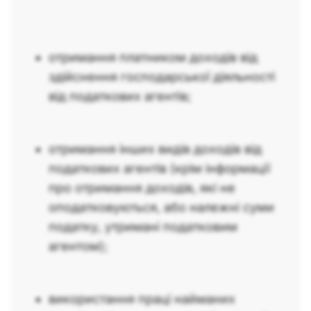
отримання платником доходів від
здійснення господарської діяльності
від податкових агентів;
отримання інших видів доходів від
податкових агентів (крім інформації
про отримання доходів, які не
оподатковуються, або належні суми
податку, утримані податковим
агентом);
використання праці найманих