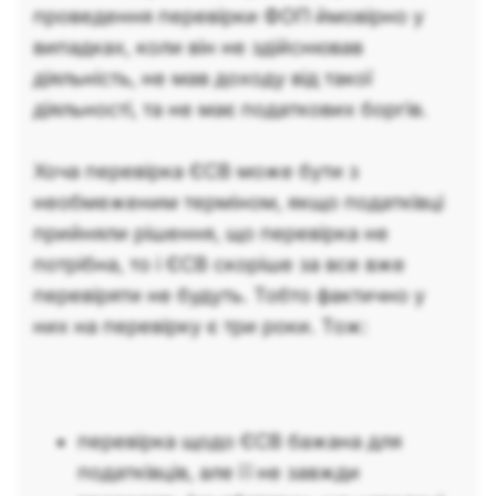
проведення перевірки ФОП ймовірно у
випадках, коли він не здійснював
діяльність, не мав доходу від такої
діяльності, та не має податкових боргів.
Хоча перевірка ЄСВ може бути з
необмеженим терміном, якщо податківці
прийняли рішення, що перевірка не
потрібна, то і ЄСВ скоріше за все вже
перевіряти не будуть. Тобто фактично у
них на перевірку є три роки. Тож:
перевірка щодо ЄСВ бажана для
податківців, але її не завжди