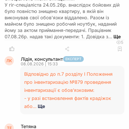
У гіг-спеціаліста 24.05.26р. внаслідок бойових дій
було повністю знищено квартиру, в якій він
виконував свої обов'язки віддалено. Разом із
майном було знищено робочий ноутбук, наданий
йому за актом приймання-передачі. Працівник
07.08.26р. надав такі документи: 1. Довідка з…
5
Лідія, консультант
ЕКСПЕРТ
ЛК
08.08.2026 | 15:33
Відповідно до п.7 розділу І Положення
про інвентаризацію №879 проведення
інвентаризації є обов’язковим:
- у разі встановлення фактів крадіжок
або…
Ще
Тетяна
ТЕ