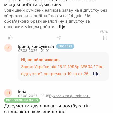
місцем роботи суміснику
Зовнішний сумісник написав заяву на відпустку без
збереження заробітної плати на 14 днів. Чи
обов'язково брати аналогічну відпустку за
основним місцем роботи…
14
Ірина, консультант
ЕКСПЕРТ
ІК
07.08.2026 | 21:01
Ні, не обов'язково.
Закон України від 15.11.1996р №504 "Про
відпустки", зокрема ст.10 та ст.25…
Ще
Інна
ІН
07.08.2026 | 19:15
Бухоблік та фінзвітність
ВІДПОВІДЬ НАДАНО
Документи для списання ноутбука гіг-
спеціаліста після знищення