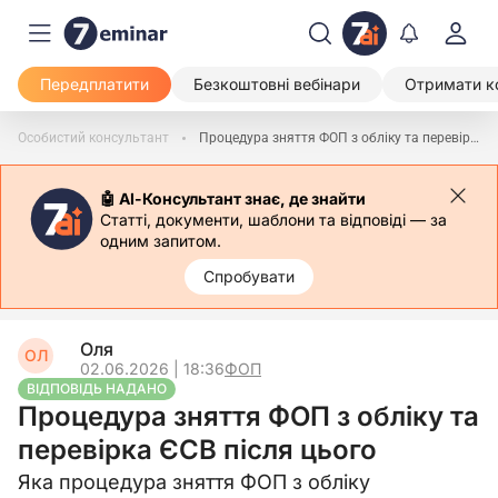
Передплатити
Безкоштовні вебінари
Отримати к
Особистий консультант
Процедура зняття ФОП з обліку та перевірка ЄСВ після цього
🤖 АІ-Консультант знає, де знайти
Статті, документи, шаблони та відповіді — за
одним запитом.
Спробувати
Оля
ОЛ
02.06.2026 | 18:36
ФОП
ВІДПОВІДЬ НАДАНО
Процедура зняття ФОП з обліку та
перевірка ЄСВ після цього
Яка процедура зняття ФОП з обліку