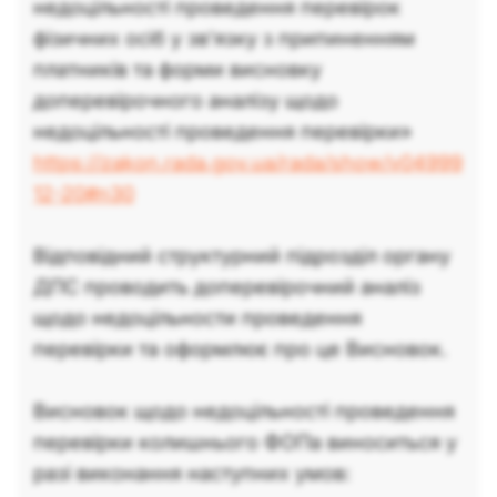
недоцільності проведення перевірок
фізичних осіб у зв’язку з припиненням
платників та форми висновку
доперевірочного аналізу щодо
недоцільності проведення перевірки»
https://zakon.rada.gov.ua/rada/show/v04999
12-20#n30
Відповідний структурний підрозділ органу
ДПС проводить доперевірочний аналіз
щодо недоцільности проведення
перевірки та оформлює про це Висновок.
Висновок щодо недоцільності проведення
перевірки колишнього ФОПа виноситься у
разі виконання наступних умов: