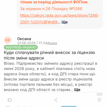
тільки за період діяльності ФОПом.
За нормою п.26 Порядку №1266
https://zakon.rada.gov.ua/laws/show/1266-
2001-%D0%BF#n69
…
Ще
Оксана
ОК
07.08.2026 | 17:34
Акциз
ВІДПОВІДЬ НАДАНО
Куди сплачувати річний внесок за ліцензію
після зміни адреси
Вітаю. Підприємство змінило адресу реєстрації в
липні 2026 року, в кабінеті платника стоїть нова
адреса (інша область), а код ДПІ стара поки що.
Внесли зміни щодо адреси в реєстр ліцензіатів
(оптова торгівля пальним без місць), в реєстрі
вказано код ДПІ області за старим…
5