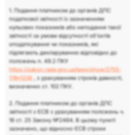
1. Подання платником до органів ДПС
податкової звітності із зазначенням
нульових показників або неподання такої
звітності за умови відсутності об’єктів
оподаткування чи показників, які
підлягають декларуванню відповідно до
положень п. 49.2 ПКУ
https://zakon.rada.gov.ua/laws/show/2755-
17#n1206
, з урахуванням строків давності,
визначених ст. 102 ПКУ.
2. Подання платником до органів ДПС
звітності з ЄСВ з урахуванням положень ч.
16 ст. 25 Закону №2464. В цьому пункті
зазначено, що відносно ЄСВ строки