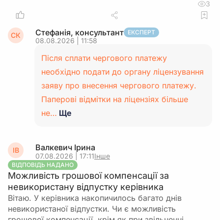
3
Стефанія, консультант
ЕКСПЕРТ
СК
08.08.2026 | 11:58
Після сплати чергового платежу
необхідно подати до органу ліцензування
заяву про внесення чергового платежу.
Паперові відмітки на ліцензіях більше
не…
Ще
Валкевич Ірина
ІВ
07.08.2026 | 17:11
Інше
ВІДПОВІДЬ НАДАНО
Можливість грошової компенсації за
невикористану відпустку керівника
Вітаю. У керівника накопичилось багато днів
невикористаної відпустки. Чи є можливість
грошової компенсації. крім як при звільненні.