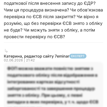
податкової після внесення запису до ЄДР?
Чим ця процедура визначена? Чи обов’язкова
перевірка по ЄСВ після закриття? Чи вірно я
розумію, що без перевірки ЄСВ знято з обліку
не буде? Чи можуть зняти з обліку, а потім
провести перевірку по ЄСВ?
Катерина, редактор сайту 7eminar
ЕКСПЕРТ
02.06.2026 | 21:42
ФОП можна вважати повністю знятим з
податкового обліку після відображення в
інтегрованих картках відсутності
заборгованості та завершення процедур
зняття з обліку. При цьому, є певні
випадки в яких перевірка, у т.ч. щодо ЄСВ