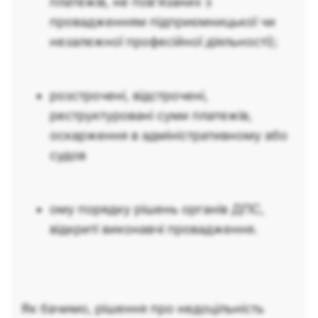
платежів, не пов’язаних з
провадженням підприємницької чи
незалежної професійної діяльності);
розстрочені, відстрочені,
реструктуровані суми платежів,
оскарження в адміністративному або
судов
ому порядку рішень органів ДПС,
відкриті виконавчі провадження.
Як бачимо, рішення про недоцільність