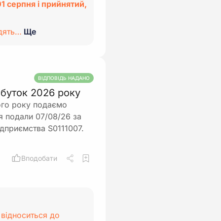
1 серпня і прийнятий,
адять…
Ще
ВІДПОВІДЬ НАДАНО
рибуток 2026 року
ого року подаємо
чя подали 07/08/26 за
ідприємства S0111007.
Вподобати
 відноситься до