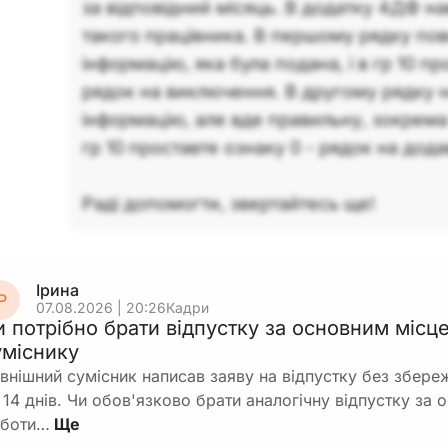
за відповідний місяць. В додатку 4ДФ на
такого працівника. В першому рядку пов
інформацію, яка була подана, і в гр 10 пр
рядок на виключення. В другому рядку 
інформацію, але вде правильну, зокрема з
гр 10 проставте ознаку 0 - рядок на дод
Раді допомогти, звертайтесь ще!
Ірина
Р
07.08.2026 | 20:26
Кадри
и потрібно брати відпустку за основним місц
уміснику
внішний сумісник написав заяву на відпустку без збереж
 14 днів. Чи обов'язково брати аналогічну відпустку за
боти…