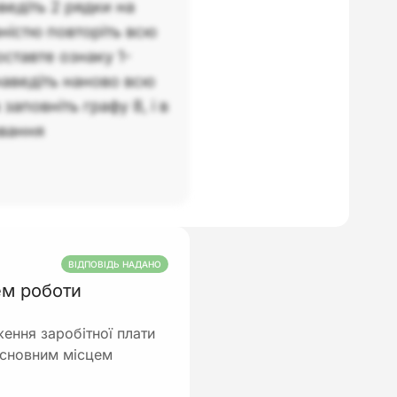
ведіть 2 рядки на
ністю повторіть всю
оставте ознаку 1-
наведіть наново всю
аповніть графу 8, і в
авання
ВІДПОВІДЬ НАДАНО
ем роботи
ення заробітної плати
 основним місцем