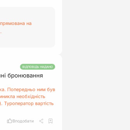
спрямована на
.
ВІДПОВІДЬ НАДАНО
нні бронювання
ка. Попередньо ним був
иникла необхідність
). Туроператор вартість
Вподобати