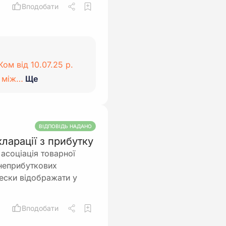
Вподобати
ом від 10.07.25 р.
я між…
Ще
ВІДПОВІДЬ НАДАНО
ларації з прибутку
асоціація товарної
 неприбуткових
нески відображати у
Вподобати