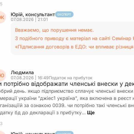
5
Юрій, консультант
ЕКСПЕРТ
К
07.08.2026 | 21:01
Вважаємо, що порушення немає.
З подібного приводу є матеріал на сайті Семінар К
«Підписання договорів в ЕДО: чи впливає різниц
Людмила
Ю
07.08.2026 | 16:49
Податок на прибуток
и потрібно відображати членські внески у дек
брий день. якщо підприємство сплачує членські внески 
мерації україни "джіес1 україна", яка включена в реєст
ганізаціїй за ознакою 0039. чи потрібно такі членські в
датку бд до декларації з прибутку…
3