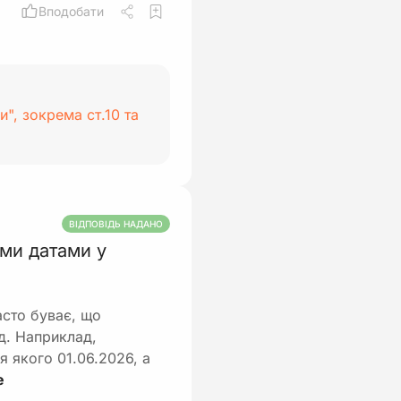
Вподобати
и", зокрема ст.10 та
ВІДПОВІДЬ НАДАНО
ми датами у
асто буває, що
д. Наприклад,
я якого 01.06.2026, а