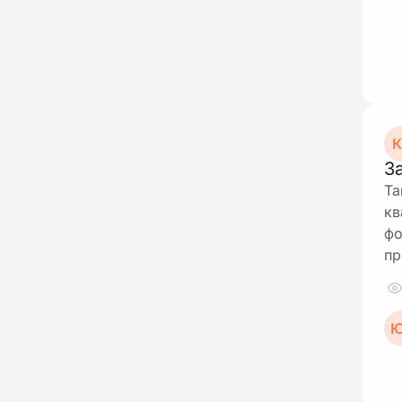
К
З
Та
кв
фо
пр
Ю