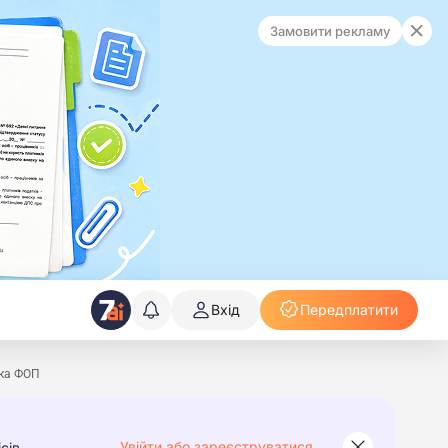
Замовити рекламу
Вхід
Передплатити
ика ФОП
Увійти або зареєструватися
сів.