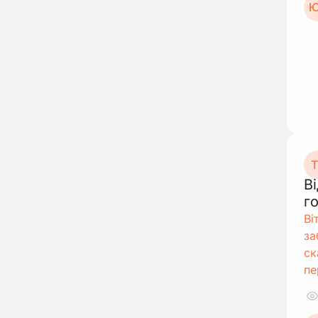
Ю
Т
В
г
Ві
за
ск
пе