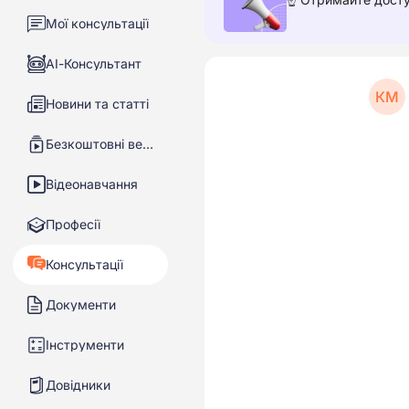
Мої консультації
АІ-Консультант
КМ
Новини та статті
Безкоштовні вебінари
Відеонавчання
Професії
Консультації
Документи
Інструменти
Довідники