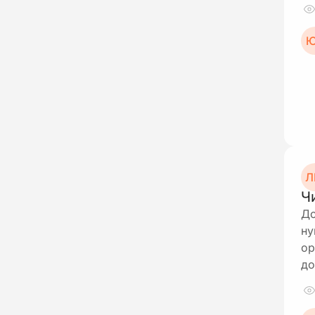
Ю
Л
Ч
До
ну
ор
до