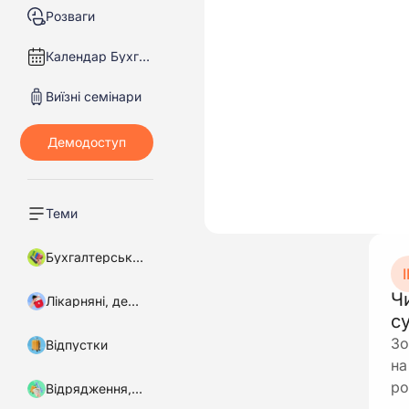
Розваги
Календар Бухгалтера
Виїзні семінари
Теми
Бухгалтерський облік
І
Ч
Лікарняні, декретні
с
Зо
Відпустки
на
ро
Відрядження, підзвітні кошти