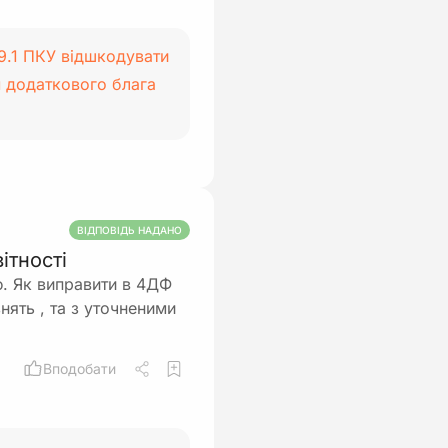
.9.1 ПКУ відшкодувати
м додаткового блага
ВІДПОВІДЬ НАДАНО
ітності
. Як виправити в 4ДФ
нять , та з уточненими
Вподобати