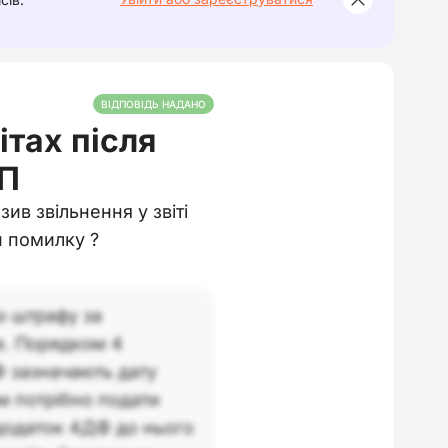
ВІДПОВІДЬ НАДАНО
тах після
ОП
ив звільнення у звіті
и помилку ?
о штрафу за
е. Порядком 4
Ф зазначають дату
ам потрібно подати
додаток 4ДФ до нього