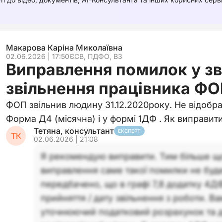
Макарова Каріна Миколаївна
02.06.2026 | 17:50
ЄСВ, ПДФО, ВЗ
Виправлення помилок у зві
звільнення працівника Ф
ФОП звільнив людину 31.12.2020року. Не відобраз
Форма Д4 (місячна) і у формі 1ДФ . Як виправит
Тетяна, консультант
ЕКСПЕРТ
ТК
02.06.2026 | 21:08
Я рекомендую виправити. Тим більше щ
виправлення саме такої помилки не буд
передбачено, що в графі 7,8 додатку 4Д
прийняття / дату звільнення з роботи. В
уточнюючий податковий розрахунок та 