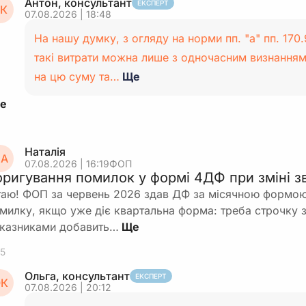
Антон, консультант
ЕКСПЕРТ
К
07.08.2026 | 18:48
На нашу думку, з огляду на норми пп. "а" пп. 170
такі витрати можна лише з одночасним визнання
на цю суму та…
Ще
Наталія
А
07.08.2026 | 16:19
ФОП
оригування помилок у формі 4ДФ при зміні зв
таю! ФОП за червень 2026 здав ДФ за місячною формою
милку, якщо уже діє квартальна форма: треба строчку з
казниками добавить…
5
Ольга, консультант
ЕКСПЕРТ
К
07.08.2026 | 20:12