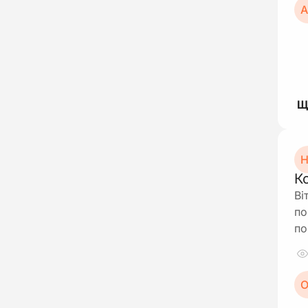
А
Н
К
Ві
по
по
О