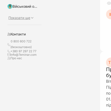
Військовий облік, бронювання
І
Показати ще
Контакти
0 800 600 722
(безкоштовно)
+380 97 297 22 77
info@7eminar.com
Про нас
Т
П
б
Ві
Пі
по
01
пі