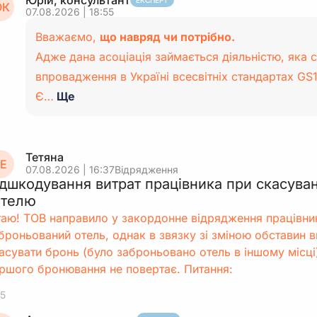
Юрій, консультант
ЕКСПЕРТ
К
07.08.2026 | 18:55
Вважаємо,
що навряд чи потрібно.
Адже дана асоціація займається діяльністю, яка 
впровадження в Україні всесвітніх стандартах GS1
Є…
Ще
Тетяна
Е
07.08.2026 | 16:37
Відрядження
ідшкодування витрат працівника при скасува
отелю
таю! ТОВ направило у закордонне відрядження працівни
броньований отель, однак в звязку зі зміною обставин в
асувати бронь (було заброньовано отель в іншому місці
ршого бронювання не повертає. Питання:
5