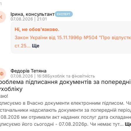
1
Ірина, консультант
ЕКСПЕРТ
К
07.08.2026 | 21:01
Ні, не обов'язково.
Закон України від 15.11.1996р №504 "Про відпустк
ст.25…
Ще
Федорів Тетяна
Ф
07.08.2026 | 16:58
Бухоблік та фінзвітність
роблема підписання документів за попередні
ухобліку
таю!
дписуємо в Вчасно документи електронним підписом. Ч
стачальники надсилають документи за попередній періо
.08.2026 ми отримали акт наданих послуг дата складанн
дписуємо його сьогодні - 07.08.2026р. Чи немає тут…