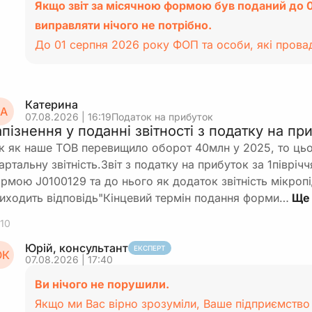
Якщо звіт за місячною формою був поданий до 0
виправляти нічого не потрібно.
До 01 серпня 2026 року ФОП та особи, які пров
Катерина
А
07.08.2026 | 16:19
Податок на прибуток
апізнення у поданні звітності з податку на п
к як наше ТОВ перевищило оборот 40млн у 2025, то ць
артальну звітність.Звіт з податку на прибуток за 1півріч
рмою J0100129 та до нього як додаток звітність мікроп
иходить відповідь"Кінцевий термін подання форми…
10
Юрій, консультант
ЕКСПЕРТ
К
07.08.2026 | 17:40
Ви нічого не порушили.
Якщо ми Вас вірно зрозуміли, Ваше підприємство