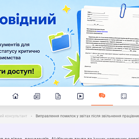
ий консультант
Виправлення помилок у звітах після звільнення працівн
п до відео, документів, AI-Консультанта та інших корисних серві