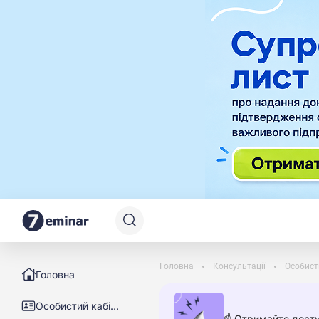
Головна
Консультації
Особист
Головна
Особистий кабінет
☝️ Отримайте досту