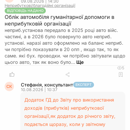
09.08.2026 | 14:30
Неприбуткові/благодійні організації
ВІДПОВІДЬ НАДАНО
Облік автомобіля гуманітарної допомоги в
неприбутковій організації
неприб.установа передало в 2025 році авто війс.
частині, а в 2026 було повернуто авто неприб.
установі. наразі авто оформлено на баланс неприб.
чи потрібно показувати в 20 опп , якщо так, то як
саме. які бух. проводки. чи потрібно звітувати щодо
цього авто, так як воно було…
5
Стефанія, консультант
ЕКСПЕРТ
СК
10.08.2026 | 10:37
Додаток ГД до Звіту про використання
доходів (прибутків) неприбуткової
організації,як додаток до річного звіту,
подається щоразу, коли у звітному