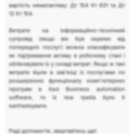
вартість нематактиву: Дт 154 Кт 631 та Дт
12 Кт 154.
Витрати на інформаційно-технічний
супровід (якщо він був окремо від
попередніх послуг) можна класифікувати
як підтримання активу в робочому стані і
обліковувати їх у складі витрат. Якщо ж такі
витрати йшли в зав'язці із послугами по
розширенню функціоналу комп'ютерних
програм в базі Business automation
software, то їх теж треба було б
капіталізувати.
Раді допомогти, звертайтесь ще!