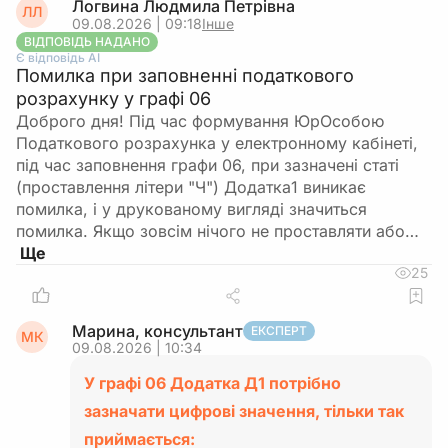
Логвина Людмила Петрівна
ЛЛ
09.08.2026 | 09:18
Інше
ВІДПОВІДЬ НАДАНО
Є відповідь АІ
Помилка при заповненні податкового
розрахунку у графі 06
Доброго дня! Під час формування ЮрОсобою
Податкового розрахунка у електронному кабінеті,
під час заповнення графи 06, при зазначені статі
(проставлення літери "Ч") Додатка1 виникає
помилка, і у друкованому вигляді значиться
помилка. Якщо зовсім нічого не проставляти або…
25
Марина, консультант
ЕКСПЕРТ
МК
09.08.2026 | 10:34
У графі 06 Додатка Д1 потрібно
зазначати цифрові значення, тільки так
приймається: