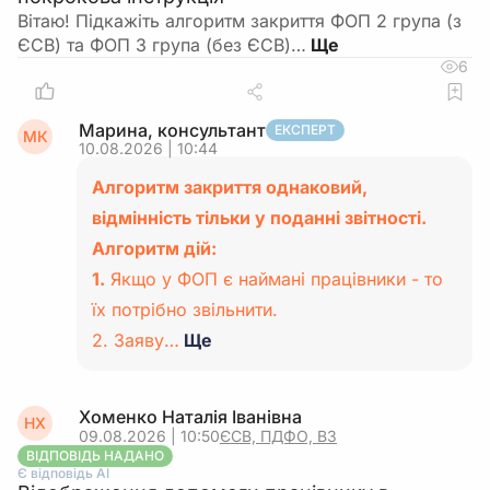
Вітаю! Підкажіть алгоритм закриття ФОП 2 група (з
ЄСВ) та ФОП 3 група (без ЄСВ)…
6
Марина, консультант
ЕКСПЕРТ
МК
10.08.2026 | 10:44
Алгоритм закриття однаковий,
відмінність тільки у поданні звітності.
Алгоритм дій:
1.
Якщо у ФОП є наймані працівники - то
їх потрібно звільнити.
2. Заяву…
Ще
Хоменко Наталія Іванівна
НХ
09.08.2026 | 10:50
ЄСВ, ПДФО, ВЗ
ВІДПОВІДЬ НАДАНО
Є відповідь АІ