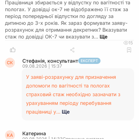
Працівниця збирається у відпустку по вагітності та
пологах. У довідці ок-7 не відображено її стаж за
період попередньої відпустки по догляду за
дитиною до 3-х років. Як зараз формувати заяву-
розрахунок для отримання декретних? Вказувати
стаж по довідці ОК-7 чи вказувати з…
15
Стефанія, консультант
ЕКСПЕРТ
СК
09.08.2026 | 15:37
У заяві-розрахунку для призначення
допомоги по вагітності та пологах
страховий стаж необхідно зазначати з
урахуванням періоду перебування
працівниці у…
Ще
Катерина
КА
09.08.2026 | 14:33
Спрощена система