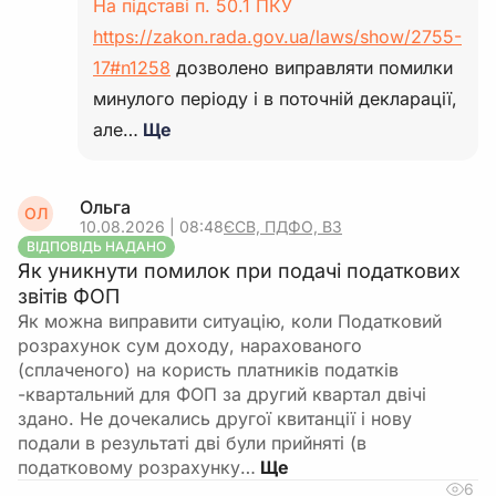
На підставі п. 50.1 ПКУ
https://zakon.rada.gov.ua/laws/show/2755-
17#n1258
дозволено виправляти помилки
минулого періоду і в поточній декларації,
але…
Ще
Ольга
ОЛ
10.08.2026 | 08:48
ЄСВ, ПДФО, ВЗ
ВІДПОВІДЬ НАДАНО
Як уникнути помилок при подачі податкових
звітів ФОП
Як можна виправити ситуацію, коли Податковий
розрахунок сум доходу, нарахованого
(сплаченого) на користь платників податків
-квартальний для ФОП за другий квартал двічі
здано. Не дочекались другої квитанції і нову
подали в результаті дві були прийняті (в
податковому розрахунку…
6