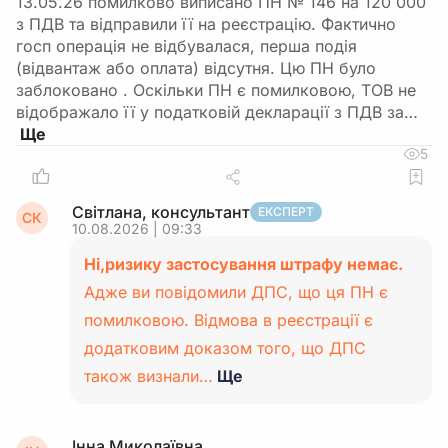
13.05.26 помилково виписано ПН № 146 на 120 000
з ПДВ та відправили її на реєстрацію. Фактично
госп операція не відбувалася, перша подія
(відвантаж або оплата) відсутня. Цю ПН було
заблоковано . Оскільки ПН є помилковою, ТОВ не
відображало її у податковій декларації з ПДВ за…
5
Світлана, консультант
ЕКСПЕРТ
СК
10.08.2026 | 09:33
Ні,ризику застосування штрафу немає.
Адже ви повідомили ДПС, що ця ПН є
помилковою. Відмова в реєстрації є
додатковим доказом того, що ДПС
також визнали…
Ще
Інна Миколаївна