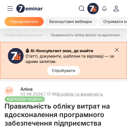
Передплатити
Безкоштовні вебінари
Отримати к
Особистий консультант
Правильність обліку витрат на вдосконалення програмного забезпечення підприємства
🤖 АІ-Консультант знає, де знайти
Статті, документи, шаблони та відповіді — за
одним запитом.
Спробувати
Аліна
АЛ
02.06.2026 | 17:46
Бухоблік та фінзвітність
ВІДПОВІДЬ НАДАНО
Правильність обліку витрат на
вдосконалення програмного
забезпечення підприємства