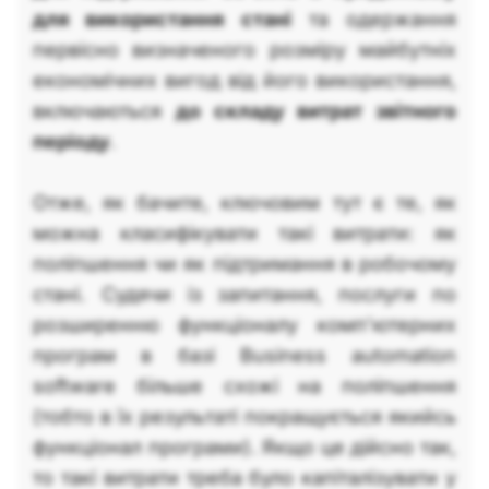
для використання стані
та одержання
первісно визначеного розміру майбутніх
економічних вигод від його використання,
включаються
до
складу витрат звітного
періоду
.
Отже, як бачите, ключовим тут є те, як
можна класифікувати такі витрати: як
поліпшення чи як підтримання в робочому
стані. Судячи із запитання, послуги по
розширенню функціоналу комп'ютерних
програм в базі Business automation
software більше схожі на поліпшення
(тобто в їх результаті покращується якийсь
функціонал програми). Якщо це дійсно так,
то такі витрати треба було капіталізувати у