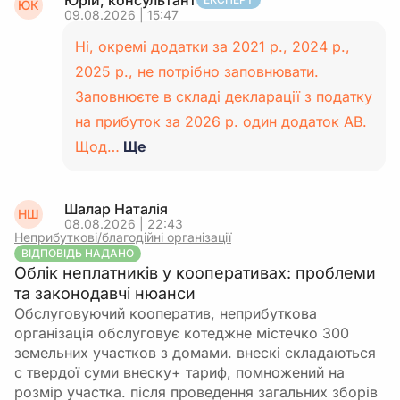
Юрій, консультант
ЮК
09.08.2026 | 15:47
Ні, окремі додатки за 2021 р., 2024 р.,
2025 р., не потрібно заповнювати.
Заповнюєте в складі декларації з податку
на прибуток за 2026 р. один додаток АВ.
Щод…
Ще
Шалар Наталія
НШ
08.08.2026 | 22:43
Неприбуткові/благодійні організації
ВІДПОВІДЬ НАДАНО
Облік неплатників у кооперативах: проблеми
та законодавчі нюанси
Обслуговуючий кооператив, неприбуткова
організація обслуговує котеджне містечко 300
земельних участков з домами. внескі складаються
с твердої суми внеску+ тариф, помножений на
розмір участка. після проведення загальних зборів