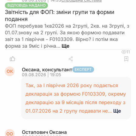
ВІДПОВІДЬ НАДАНО
Звітність для ФОП: зміни групи та форми
подання
ФОП перебував 1кв2026 на 2групі, 2кв. на 3групі, з
01.07.знову на 2 групі. За якою формою подавати
звіт за 1 півріччя - F0103309. Вірно? і потім яка
форма за 9міс і річна…
11
Оксана, консультант
ЕКСПЕРТ
ОК
09.08.2026 | 19:05
Так, за І півріччя 2026 року подається
декларація за формою F0103309, окрему
декларацію за 9 місяців після переходу з
01.07.2026 на 2 групу подавати не…
Ще
Остапович Оксана
ОО