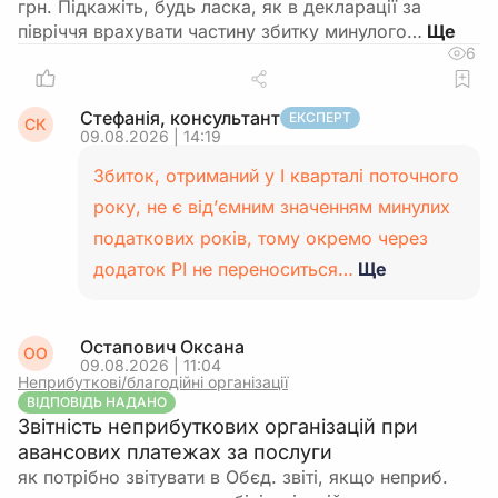
грн. Підкажіть, будь ласка, як в декларації за
півріччя врахувати частину збитку минулого…
6
Стефанія, консультант
ЕКСПЕРТ
СК
09.08.2026 | 14:19
Збиток, отриманий у І кварталі поточного
року, не є від’ємним значенням минулих
податкових років, тому окремо через
додаток РІ не переноситься…
Ще
Остапович Оксана
ОО
09.08.2026 | 11:04
Неприбуткові/благодійні організації
ВІДПОВІДЬ НАДАНО
Звітність неприбуткових організацій при
авансових платежах за послуги
як потрібно звітувати в Обєд. звіті, якщо неприб.