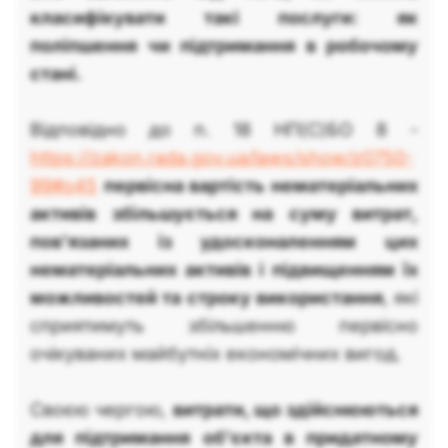
класифікувати такі послуги: як
поліпшення чи підтримання в робочому
стані.
Відповідно до п. 18 НП(С)БО 8 -
https://zakon.rada.gov.ua/laws/show/z0750-
99#o45
первісна вартість нематеріальних
активів збільшується на суму витрат,
пов'язаних із удосконаленням цих
нематеріальних активів і підвищенням їх
можливостей та строку використання
, які
сприятимуть збільшенню первісно
очікуваних майбутніх економічних вигод.
Своєю чергою,
витрати, що здійснюються
для підтримання об'єкта в придатному