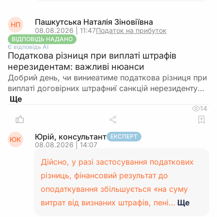
Пашкутська Наталія Зіновіївна
НП
08.08.2026 | 11:47
Податок на прибуток
ВІДПОВІДЬ НАДАНО
Є відповідь АІ
Податкова різниця при виплаті штрафів
нерезидентам: важливі нюанси
Добрий день, чи виниеатиме податкова різниця при
виплаті договірних штрафниї санкцій нерезиденту…
14
Юрій, консультант
ЕКСПЕРТ
ЮК
08.08.2026 | 14:07
Дійсно, у разі застосування податкових
різниць, фінансовий результат до
оподаткування збільшується «на суму
витрат від визнаних штрафів, пені…
Ще