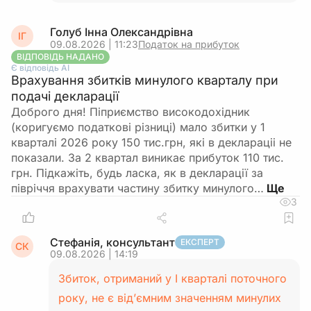
Голуб Інна Олександрівна
ІГ
09.08.2026 | 11:23
Податок на прибуток
ВІДПОВІДЬ НАДАНО
Є відповідь АІ
Врахування збитків минулого кварталу при
подачі декларації
Доброго дня! Піприємство високодохідник
(коригуємо податкові різниці) мало збитки у 1
кварталі 2026 року 150 тис.грн, які в деклараціі не
показали. За 2 квартал виникає прибуток 110 тис.
грн. Підкажіть, будь ласка, як в декларації за
півріччя врахувати частину збитку минулого…
3
Стефанія, консультант
ЕКСПЕРТ
СК
09.08.2026 | 14:19
Збиток, отриманий у І кварталі поточного
року, не є від’ємним значенням минулих