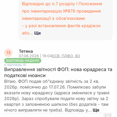
Відповідно до п.7 розділу І Положення
про інвентаризацію №879 проведення
інвентаризації є обов’язковим:
- у разі встановлення фактів крадіжок
або…
Ще
Тетяна
ТЕ
07.08.2026 | 19:04
ЄСВ, ПДФО, ВЗ
ВІДПОВІДЬ НАДАНО
Є відповідь АІ
Виправлення звітності ФОП: нова юрадреса та
податкові нюанси
Вітаю. ФОП подав об"єднану звітність за 2 кв.
2026р. помісячно до 17.07.26. Помилково забули
вказати нову юрадресу (адреса змінилася у травні
2026р). Зараз спробували подати нову звітну за 2
квартал з заповненою шапкою (без додатків - там
нічого виправляти не треба). Відповідь у…
12