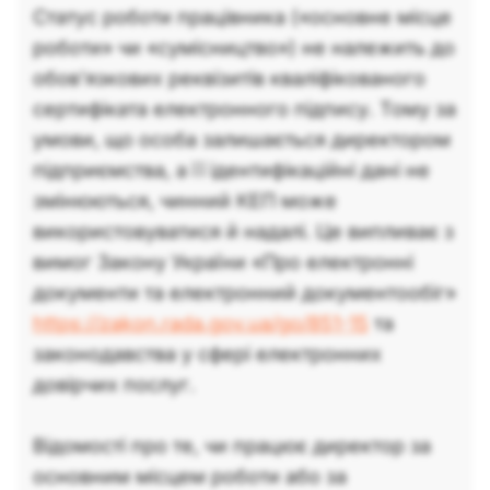
Статус роботи працівника («основне місце
роботи» чи «сумісництво») не належить до
обов’язкових реквізитів кваліфікованого
сертифіката електронного підпису. Тому за
умови, що особа залишається директором
підприємства, а її ідентифікаційні дані не
змінюються, чинний КЕП може
використовуватися й надалі. Це випливає з
вимог Закону України «Про електронні
документи та електронний документообіг»
https://zakon.rada.gov.ua/go/851-15
та
законодавства у сфері електронних
довірчих послуг.
Відомості про те, чи працює директор за
основним місцем роботи або за