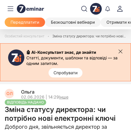
Передплатити
Безкоштовні вебінари
Отримати к
Особистий консультант
Зміна статусу директора: чи потрібно нові електронні ключі
🤖 АІ-Консультант знає, де знайти
Статті, документи, шаблони та відповіді — за
одним запитом.
Спробувати
Ольга
ОЛ
02.06.2026 | 14:29
Інше
ВІДПОВІДЬ НАДАНО
Зміна статусу директора: чи
потрібно нові електронні ключі
Доброго дня, звільняється директор за