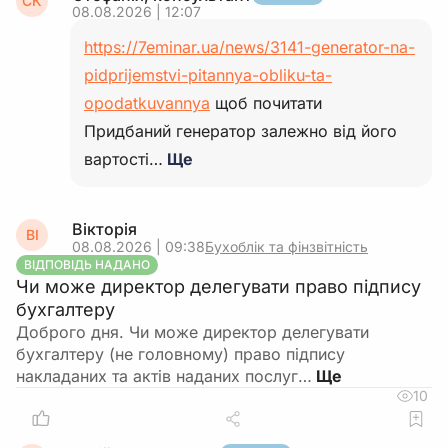
СК
08.08.2026 | 12:07
https://7eminar.ua/news/3141-generator-na-
pidprijemstvi-pitannya-obliku-ta-
opodatkuvannya
щоб почитати
Придбаний генератор залежно від його
вартості…
Ще
Вікторія
ВІ
08.08.2026 | 09:38
Бухоблік та фінзвітність
ВІДПОВІДЬ НАДАНО
Чи може директор делегувати право підпису
бухгалтеру
Доброго дня. Чи може директор делегувати
бухгалтеру (не головному) право підпису
накладаних та актів наданих послуг…
10