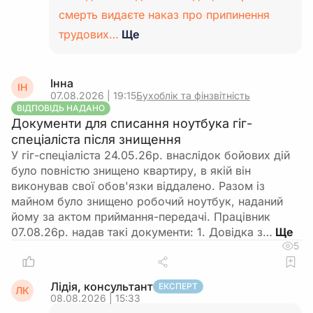
смерть видаєте наказ про припинення
трудових…
Ще
Інна
ІН
07.08.2026 | 19:15
Бухоблік та фінзвітність
ВІДПОВІДЬ НАДАНО
Документи для списання ноутбука гіг-
спеціаліста після знищення
У гіг-спеціаліста 24.05.26р. внаслідок бойових дій
було повністю знищено квартиру, в якій він
виконував свої обов'язки віддалено. Разом із
майном було знищено робочий ноутбук, наданий
йому за актом приймання-передачі. Працівник
07.08.26р. надав такі документи: 1. Довідка з…
5
Лідія, консультант
ЕКСПЕРТ
ЛК
08.08.2026 | 15:33