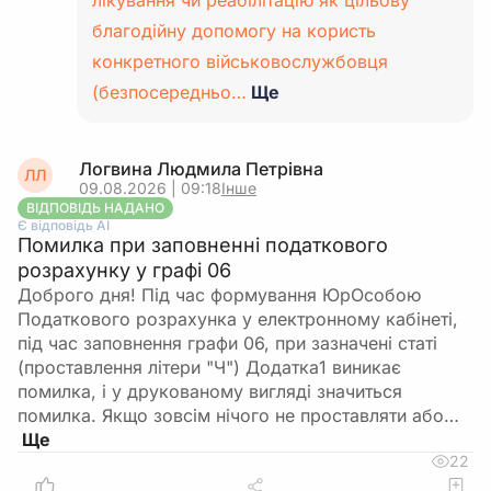
лікування чи реабілітацію як цільову
благодійну допомогу на користь
конкретного військовослужбовця
(безпосередньо…
Ще
Логвина Людмила Петрівна
ЛЛ
09.08.2026 | 09:18
Інше
ВІДПОВІДЬ НАДАНО
Є відповідь АІ
Помилка при заповненні податкового
розрахунку у графі 06
Доброго дня! Під час формування ЮрОсобою
Податкового розрахунка у електронному кабінеті,
під час заповнення графи 06, при зазначені статі
(проставлення літери "Ч") Додатка1 виникає
помилка, і у друкованому вигляді значиться
помилка. Якщо зовсім нічого не проставляти або…
22