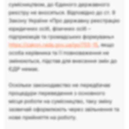
сумісництвом, до Єдиного державного
реєстру не вносяться. Відповідно до ст. 9
Закону України «Про державну реєстрацію
юридичних осіб, фізичних осіб –
підприємців та громадських формувань»
https://zakon.rada.gov.ua/go/755-15
, якщо
особа керівника та її повноваження не
змінюються, підстав для внесення змін до
ЄДР немає.
Оскільки законодавство не передбачає
процедури переведення з основного
місця роботи на сумісництво, таку зміну
зазвичай оформлюють через звільнення та
нове прийняття на роботу.