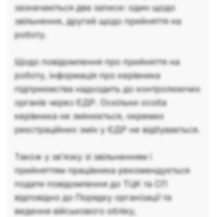
зазначаються два записи: один щодо
звільнення, другий щодо прийняття на
роботу.
Щодо повідомлення про прийняття на
роботу, інформація про керівника
підприємства надходить до контролюючих
органів через ЄДР. Оскільки особа
керівника не змінюється, окремих
реєстраційних змін у ЄДР не відбувається.
Також у зв’язку зі звільненням і
прийняттям працівника рекомендується
подати повідомлення до ТЦК та СП
відповідно до Порядку організації та
ведення військового обліку,