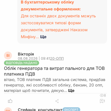
В бухгалтерському обліку
документальне оформлення:
Для останніх двох документів можуть
застосовуватися типові форми
документів, затверджені Наказом
Мінфіну…
Ще
Вікторія
ВІ
08.08.2026 | 09:41
20-ОПП
ВІДПОВІДЬ НАДАНО
Облік генератора та витрат пального для ТОВ
платника ПДВ
вітаю, ТОВ платник ПДВ загальна система, придбав
генератор, які особливості обліку, бензин, 20 опп,
матеріал щоб почитати, дякую…
8
1
Стефанія, консультант
ЕКСПЕРТ