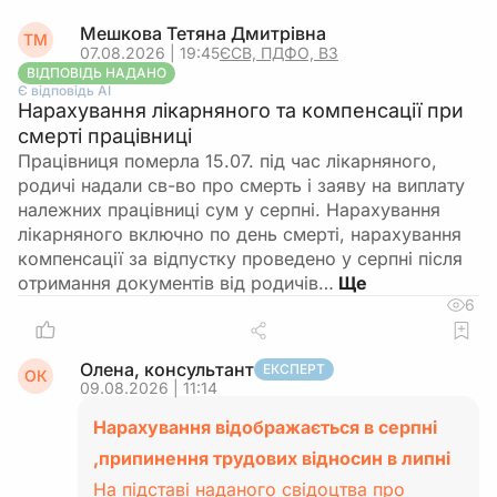
Мешкова Тетяна Дмитрівна
ТМ
07.08.2026 | 19:45
ЄСВ, ПДФО, ВЗ
ВІДПОВІДЬ НАДАНО
Є відповідь АІ
Нарахування лікарняного та компенсації при
смерті працівниці
Працівниця померла 15.07. під час лікарняного,
родичі надали св-во про смерть і заяву на виплату
належних працівниці сум у серпні. Нарахування
лікарняного включно по день смерті, нарахування
компенсації за відпустку проведено у серпні після
отримання документів від родичів…
6
Олена, консультант
ЕКСПЕРТ
ОК
09.08.2026 | 11:14
Нарахування відображається в серпні
,припинення трудових відносин в липні
На підставі наданого свідоцтва про