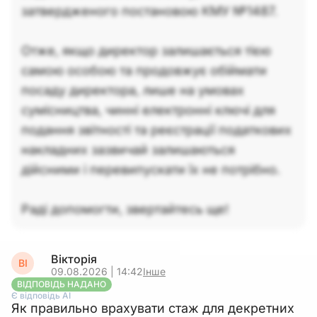
затвердженого постановою КМУ №1487.
Отже, якщо директор залишається тією
самою особою та продовжує обіймати
посаду директора, лише на умовах
сумісництва, чинні електронні ключі для
подання звітності та реєстрації податкових
накладних зазвичай залишаються
дійсними і перевипускати їх не потрібно.
Раді допомогти, звертайтесь ще!
Вікторія
ВІ
09.08.2026 | 14:42
Інше
ВІДПОВІДЬ НАДАНО
Є відповідь АІ
Як правильно врахувати стаж для декретних