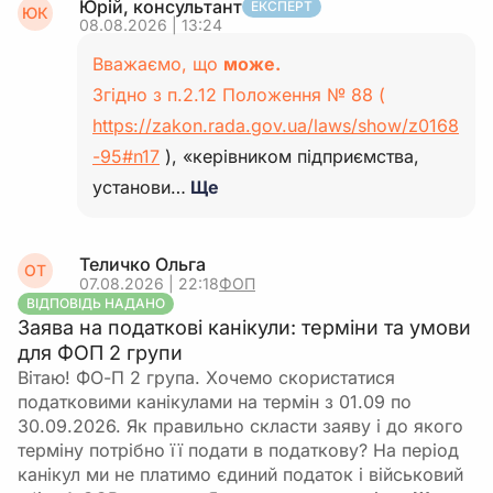
Юрій, консультант
ЕКСПЕРТ
ЮК
08.08.2026 | 13:24
Вважаємо, що
може.
Згідно з п.2.12 Положення № 88 (
https://zakon.rada.gov.ua/laws/show/z0168
-95#n17
), «керівником підприємства,
установи…
Ще
Теличко Ольга
ОТ
07.08.2026 | 22:18
ФОП
ВІДПОВІДЬ НАДАНО
Заява на податкові канікули: терміни та умови
для ФОП 2 групи
Вітаю! ФО-П 2 група. Хочемо скористатися
податковими канікулами на термін з 01.09 по
30.09.2026. Як правильно скласти заяву і до якого
терміну потрібно її подати в податкову? На період
канікул ми не платимо єдиний податок і військовий