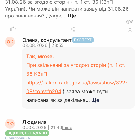
31.08.26 за згодою сторін ( п. 1 ст. 36 КЗпП
України). Чи може він написати заяву від 31.08.26
про звільнення? Дякую…
8
Олена, консультант
ЕКСПЕРТ
ОК
08.08.2026 | 23:55
Так, може.
При звільненні за угодою сторін (п. 1 ст.
36 КЗпП
https://zakon.rada.gov.ua/laws/show/322-
08/conv#n204
) заява може бути
написана як за декілька…
Ще
Людмила
ЛЮ
07.08.2026 | 21:49
Інше
ВІДПОВІДЬ НАДАНО
Є відповідь АІ