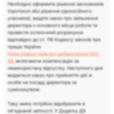
Необхідно оформити рішення засновників
(протокол або рішення одноосібного
учасника), видати наказ про звільнення
директора з основного місця роботи та
провести остаточний розрахунок
відповідно до ст. 116 Кодексу законів про
працю України
https://zakon.rada.gov.ua/laws/show/322-
08
, включаючи компенсацію за
невикористану відпустку. Наступного дня
видається наказ про прийняття цієї ж
особи на посаду директора за
сумісництвом.
Таку зміну потрібно відобразити в
об’єднаній звітності. У Додатку Д5