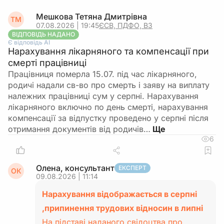
Мешкова Тетяна Дмитрівна
ТМ
07.08.2026 | 19:45
ЄСВ, ПДФО, ВЗ
ВІДПОВІДЬ НАДАНО
Є відповідь АІ
Нарахування лікарняного та компенсації при
смерті працівниці
Працівниця померла 15.07. під час лікарняного,
родичі надали св-во про смерть і заяву на виплату
належних працівниці сум у серпні. Нарахування
лікарняного включно по день смерті, нарахування
компенсації за відпустку проведено у серпні після
отримання документів від родичів…
6
Олена, консультант
ЕКСПЕРТ
ОК
09.08.2026 | 11:14
Нарахування відображається в серпні
,припинення трудових відносин в липні
На підставі наданого свідоцтва про