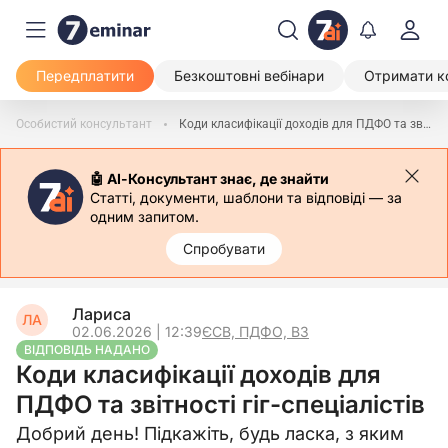
Передплатити
Безкоштовні вебінари
Отримати к
Особистий консультант
Коди класифікації доходів для ПДФО та звітності гіг-спеціалістів
🤖 АІ-Консультант знає, де знайти
Статті, документи, шаблони та відповіді — за
одним запитом.
Спробувати
Лариса
ЛА
02.06.2026 | 12:39
ЄСВ, ПДФО, ВЗ
ВІДПОВІДЬ НАДАНО
Коди класифікації доходів для
ПДФО та звітності гіг-спеціалістів
Добрий день! Підкажіть, будь ласка, з яким