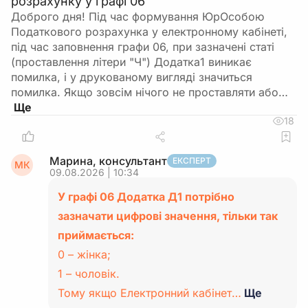
розрахунку у графі 06
Доброго дня! Під час формування ЮрОсобою
Податкового розрахунка у електронному кабінеті,
під час заповнення графи 06, при зазначені статі
(проставлення літери "Ч") Додатка1 виникає
помилка, і у друкованому вигляді значиться
помилка. Якщо зовсім нічого не проставляти або…
18
Марина, консультант
ЕКСПЕРТ
МК
09.08.2026 | 10:34
У графі 06 Додатка Д1 потрібно
зазначати цифрові значення, тільки так
приймається:
0 – жінка;
1 – чоловік.
Тому якщо Електронний кабінет…
Ще