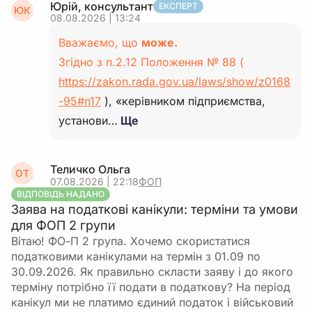
Юрій, консультант
ЕКСПЕРТ
ЮК
08.08.2026 | 13:24
Вважаємо, що
може.
Згідно з п.2.12 Положення № 88 (
https://zakon.rada.gov.ua/laws/show/z0168
-95#n17
), «керівником підприємства,
установи…
Ще
Теличко Ольга
ОТ
07.08.2026 | 22:18
ФОП
ВІДПОВІДЬ НАДАНО
Заява на податкові канікули: терміни та умови
для ФОП 2 групи
Вітаю! ФО-П 2 група. Хочемо скористатися
податковими канікулами на термін з 01.09 по
30.09.2026. Як правильно скласти заяву і до якого
терміну потрібно її подати в податкову? На період
канікул ми не платимо єдиний податок і військовий