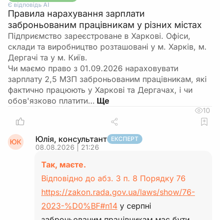
Є відповідь АІ
Правила нарахування зарплати
заброньованим працівникам у різних містах
Підприємство зареєстроване в Харкові. Офіси,
склади та виробництво розташовані у м. Харків, м.
Дергачі та у м. Київ.
Чи маємо право з 01.09.2026 нараховувати
зарплату 2,5 МЗП заброньованим працівникам, які
фактично працюють у Харкові та Дергачах, і чи
обов'язково платити…
10
Юлія, консультант
ЕКСПЕРТ
ЮК
08.08.2026 | 21:26
Так, маєте.
Відповідно до абз. 3 п. 8 Порядку 76
https://zakon.rada.gov.ua/laws/show/76-
2023-%D0%BF#n14
у серпні
заброньованим працівникам має бути…