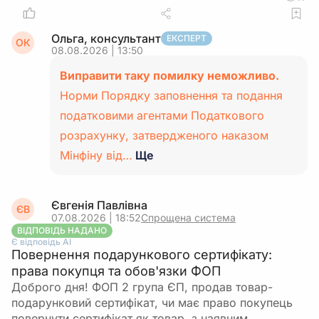
Ольга, консультант
ЕКСПЕРТ
ОК
08.08.2026 | 13:50
Виправити таку помилку неможливо.
Норми Порядку заповнення та подання
податковими агентами Податкового
розрахунку, затвердженого наказом
Мінфіну від…
Ще
Євгенія Павлівна
ЄВ
07.08.2026 | 18:52
Спрощена система
ВІДПОВІДЬ НАДАНО
Є відповідь АІ
Повернення подарункового сертифікату:
права покупця та обов'язки ФОП
Доброго дня! ФОП 2 група ЄП, продав товар-
подарунковий сертифікат, чи має право покупець
повернути сертифікат як товар, з наявним