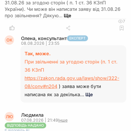
31.08.26 за згодою сторін ( п. 1 ст. 36 КЗпП
України). Чи може він написати заяву від 31.08.26
про звільнення? Дякую…
7
Олена, консультант
ЕКСПЕРТ
ОК
08.08.2026 | 23:55
Так, може.
При звільненні за угодою сторін (п. 1 ст.
36 КЗпП
https://zakon.rada.gov.ua/laws/show/322-
08/conv#n204
) заява може бути
написана як за декілька…
Ще
Людмила
ЛЮ
07.08.2026 | 21:49
Інше
ВІДПОВІДЬ НАДАНО
Є відповідь АІ