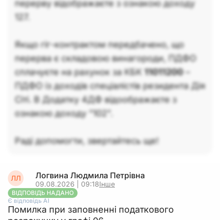
перерву відображаєте з ознакою доходу
127.
Якщо гіг-контрактом передбачено, що
перерва є складовою винагороди, ПДФО
сплачуєте на рахунок за КБК
11011200
–
ПДФО із доходів спеціалістів резидента Дія
Сіті. В Додатку 4ДФ відоображаєте з
ознакою доходу "102".
Раді допомогти, звертайтесь ще!
Логвина Людмила Петрівна
ЛЛ
09.08.2026 | 09:18
Інше
ВІДПОВІДЬ НАДАНО
Є відповідь АІ
Помилка при заповненні податкового