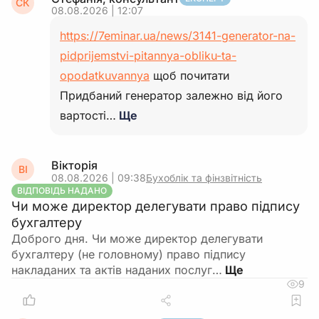
СК
08.08.2026 | 12:07
https://7eminar.ua/news/3141-generator-na-
pidprijemstvi-pitannya-obliku-ta-
opodatkuvannya
щоб почитати
Придбаний генератор залежно від його
вартості…
Ще
Вікторія
ВІ
08.08.2026 | 09:38
Бухоблік та фінзвітність
ВІДПОВІДЬ НАДАНО
Чи може директор делегувати право підпису
бухгалтеру
Доброго дня. Чи може директор делегувати
бухгалтеру (не головному) право підпису
накладаних та актів наданих послуг…
9