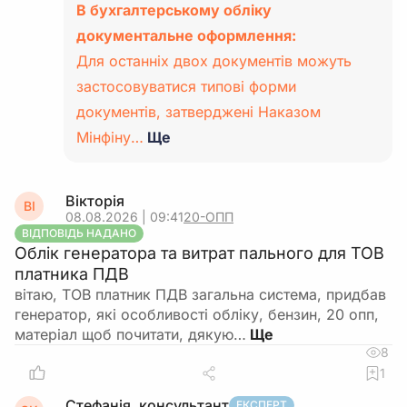
В бухгалтерському обліку
документальне оформлення:
Для останніх двох документів можуть
застосовуватися типові форми
документів, затверджені Наказом
Мінфіну…
Ще
Вікторія
ВІ
08.08.2026 | 09:41
20-ОПП
ВІДПОВІДЬ НАДАНО
Облік генератора та витрат пального для ТОВ
платника ПДВ
вітаю, ТОВ платник ПДВ загальна система, придбав
генератор, які особливості обліку, бензин, 20 опп,
матеріал щоб почитати, дякую…
8
1
Стефанія, консультант
ЕКСПЕРТ