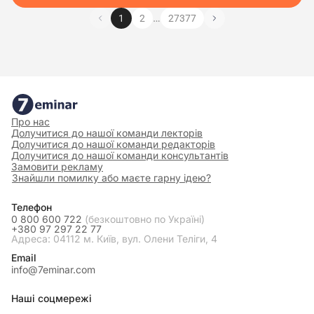
…
1
2
27377
Про нас
Долучитися до нашої команди лекторів
Долучитися до нашої команди редакторів
Долучитися до нашої команди консультантів
Замовити рекламу
Знайшли помилку або маєте гарну ідею?
Телефон
0 800 600 722
(безкоштовно по Україні)
+380 97 297 22 77
Адреса: 04112 м. Київ, вул. Олени Теліги, 4
Email
info@7eminar.com
Наші соцмережі