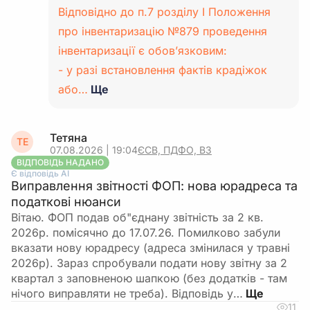
Відповідно до п.7 розділу І Положення
про інвентаризацію №879 проведення
інвентаризації є обов’язковим:
- у разі встановлення фактів крадіжок
або…
Ще
Тетяна
ТЕ
07.08.2026 | 19:04
ЄСВ, ПДФО, ВЗ
ВІДПОВІДЬ НАДАНО
Є відповідь АІ
Виправлення звітності ФОП: нова юрадреса та
податкові нюанси
Вітаю. ФОП подав об"єднану звітність за 2 кв.
2026р. помісячно до 17.07.26. Помилково забули
вказати нову юрадресу (адреса змінилася у травні
2026р). Зараз спробували подати нову звітну за 2
квартал з заповненою шапкою (без додатків - там
нічого виправляти не треба). Відповідь у…
11