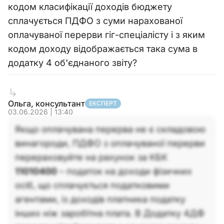
кодом класифікації доходів бюджету
сплачується ПДФО з суми нарахованої
оплачуваної перерви гіг-спеціалісту і з яким
кодом доходу відображається така сума в
додатку 4 об'єднаного звіту?
Ольга, консультант
ЕКСПЕРТ
03.06.2026 | 13:40
Якщо оплачувана перерва не є складовою
винагороди, ПДФО з оплачуваної перерви
перераховуйте на рахунок за КБК
11010400
– податок на доходи фізичних
осіб, що сплачується податковими
агентами, із доходів платника податку
інших ніж заробітна плата. В Додатку 4ДФ