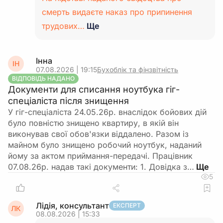
смерть видаєте наказ про припинення
трудових…
Ще
Інна
ІН
07.08.2026 | 19:15
Бухоблік та фінзвітність
ВІДПОВІДЬ НАДАНО
Документи для списання ноутбука гіг-
спеціаліста після знищення
У гіг-спеціаліста 24.05.26р. внаслідок бойових дій
було повністю знищено квартиру, в якій він
виконував свої обов'язки віддалено. Разом із
майном було знищено робочий ноутбук, наданий
йому за актом приймання-передачі. Працівник
07.08.26р. надав такі документи: 1. Довідка з…
5
Лідія, консультант
ЕКСПЕРТ
ЛК
08.08.2026 | 15:33