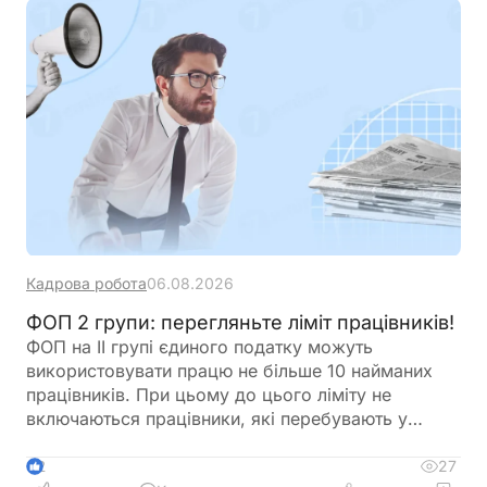
Кадрова робота
06.08.2026
ФОП 2 групи: перегляньте ліміт працівників!
ФОП на ІІ групі єдиного податку можуть
використовувати працю не більше 10 найманих
працівників. При цьому до цього ліміту не
включаються працівники, які перебувають у
відпустці у зв’язку з вагітністю та пологами або у
відпустці для догляду за дитиною. Перед
27
2