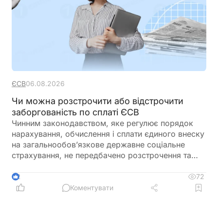
ЄСВ
06.08.2026
Чи можна розстрочити або відстрочити
заборгованість по сплаті ЄСВ
Чинним законодавством, яке регулює порядок
нарахування, обчислення і сплати єдиного внеску
на загальнообов’язкове державне соціальне
страхування, не передбачено розстрочення та
відстрочення заборгованості по сплаті єдиного
внеску
72
2
Коментувати