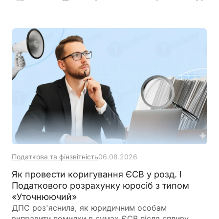
Податкова та фінзвітність
06.08.2026
Як провести коригування ЄСВ у розд. І
Податкового розрахунку юросіб з типом
«Уточнюючий»
ДПС роз'яснила, як юридичним особам
виправити помилки в сумах ЄСВ після спливу