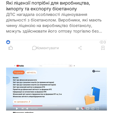
Які ліцензії потрібні для виробництва,
імпорту та експорту біоетанолу
ДПС нагадала особливості ліцензування
діяльності з біоетанолом. Виробники, які мають
чинну ліцензію на виробництво біоетанолу,
можуть здійснювати його оптову торгівлю без
оформлення окремої ліцензії. Водночас для
імпорту, експорту та інших операцій із
3
2
біоетанолом закон встановлює окремі вимоги, а
Коментувати
його роздрібний продаж в Україні залишається
забороненим