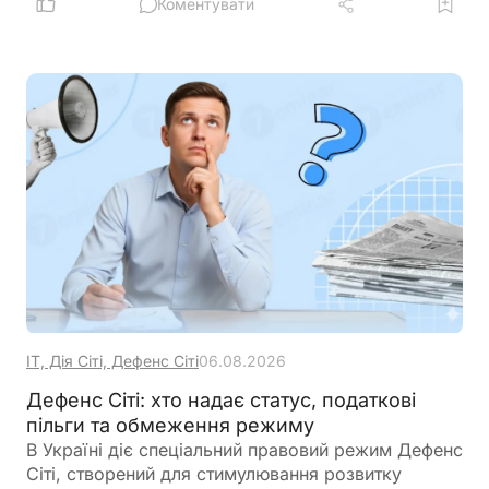
оформленням нового працівника варто
Коментувати
перевірити, чи не буде перевищено встановлену
законодавством граничну кількість найманих осіб
ІТ, Дія Сіті, Дефенс Сіті
06.08.2026
Дефенс Сіті: хто надає статус, податкові
пільги та обмеження режиму
В Україні діє спеціальний правовий режим Дефенс
Сіті, створений для стимулювання розвитку