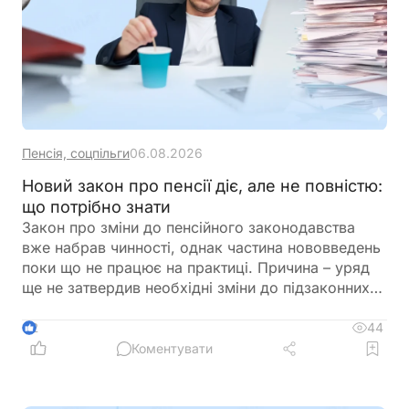
Пенсія, соцпільги
06.08.2026
Новий закон про пенсії діє, але не повністю:
що потрібно знати
Закон про зміни до пенсійного законодавства
вже набрав чинності, однак частина нововведень
поки що не працює на практиці. Причина – уряд
ще не затвердив необхідні зміни до підзаконних
актів, які мають визначити порядок застосування
нових правил щодо підтвердження страхового
44
2
стажу та призначення пенсій
Коментувати