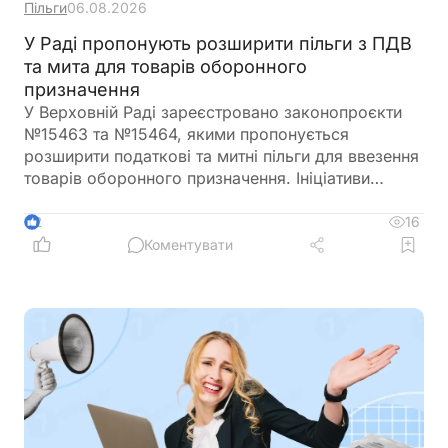
Пільги
06.08.2026
У Раді пропонують розширити пільги з ПДВ
та мита для товарів оборонного
призначення
У Верховній Раді зареєстровано законопроєкти
№15463 та №15464, якими пропонується
розширити податкові та митні пільги для ввезення
товарів оборонного призначення. Ініціативи
передбачають поширення звільнення від ПДВ та
ввізного мита на поставки, що фінансуються
16
2
іноземними державами, міжнародними
Коментувати
організаціями або в межах програм міжнародної
допомоги, а також розширюють перелік
підприємств, які зможуть скористатися такими
пільгами