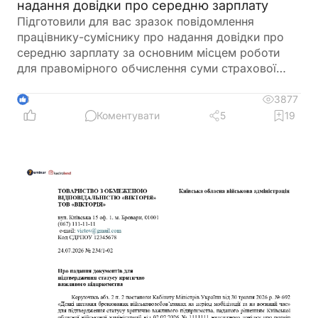
надання довідки про середню зарплату
Підготовили для вас зразок повідомлення
працівнику-суміснику про надання довідки про
середню зарплату за основним місцем роботи
для правомірного обчислення суми страхової
виплати та оплати перших п’яти днів тимчасової
непрацездатності
3877
3
Коментувати
5
19