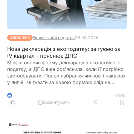
Екологічний податок
06.08.2026
ОНОВЛЕНО
Нова декларація з екоподатку: звітуємо за
IV квартал – пояснює ДПС
Мінфін оновив форму декларації з екологічного
податку, а ДПС вже роз'яснила, коли її потрібно
застосовувати. Попри набрання чинності наказом
у липні, звітувати за новою формою слід не
одразу. Розповідаємо, за який період уперше
подаватиметься оновлена декларація та які зміни
93
4
внесено до її форми
Коментувати