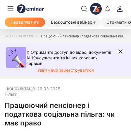
Передплатити
Безкоштовні вебінари
Отримати к
Новини та статті
Працюючий пенсіонер і податкова соціальна пільга: чи має право
☝️ Отримайте доступ до відео, документів,
AI-Консультанта та інших корисних
сервісів.
Увійти або зареєструватися
29.03.2025
КОНСУЛЬТАЦІЯ
Пільги
Працюючий пенсіонер і
податкова соціальна пільга: чи
має право