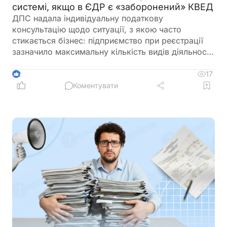
системі, якщо в ЄДР є «заборонений» КВЕД
ДПС надала індивідуальну податкову
консультацію щодо ситуації, з якою часто
стикається бізнес: підприємство при реєстрації
зазначило максимальну кількість видів діяльності
за КВЕД, частина з яких виявилася забороненою
для платників єдиного податку 3-ї групи і вже
17
2
отримало лист від ДПС. При цьому в заяві на
Коментувати
спрощену систему та у фінансово-господарській
діяльності використовувалися лише дозволені
коди