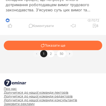
дотримання роботодавцем вимог трудового
законодавства. З’ясуємо суть цих вимог та
наведемо покроковий алгоритм дій для
роботодавця у разі звільнення працівників під час
7072
2
процедури скорочення штату або чисельності
Коментувати
2
8
працівників
Показати ще
…
1
2
50
Про нас
Долучитися до нашої команди лекторів
Долучитися до нашої команди редакторів
Долучитися до нашої команди консультантів
Замовити рекламу