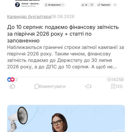
Календар бухгалтера
06.08.2026
До 10 серпня: подаємо фінансову звітність
за півріччя 2026 року + статті по
заповненню
Наближаються граничні строки звітної кампанії за
півріччя 2026 року. Таким чином, фінансову
звітність подаємо до Держстату до 30 липня
2026 року, а до ДПС до 10 серпня. А щоб не
загубитися в рядках та формах, ми зібрали все в
одному місці
14258
12
Коментувати
2
120