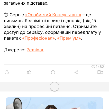
загальних підставах.
👌 Сервіс 
«Особистий Консультант»
 – це 
письмові безлімітні швидкі відповіді (від 15 
хвилин) на професійні питання. Отримайте 
доступ до сервісу, оформивши передплату у 
пакетах 
«Професіонал»
, 
«Преміум»
.
Джерело: 
7еminar
2482
2