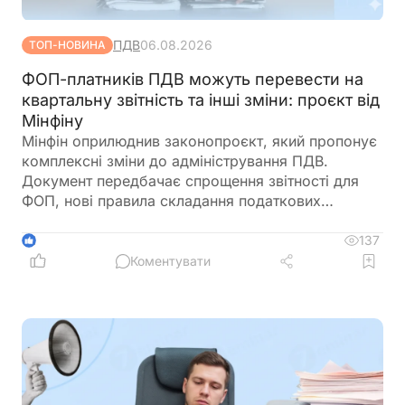
ПДВ
06.08.2026
ТОП-НОВИНА
ФОП-платників ПДВ можуть перевести на
квартальну звітність та інші зміни: проєкт від
Мінфіну
Мінфін оприлюднив законопроєкт, який пропонує
комплексні зміни до адміністрування ПДВ.
Документ передбачає спрощення звітності для
ФОП, нові правила складання податкових
накладних, збільшення порогу для перевірок
бюджетного відшкодування та запровадження
137
1
квартального звітного періоду для підприємців –
Коментувати
платників ПДВ