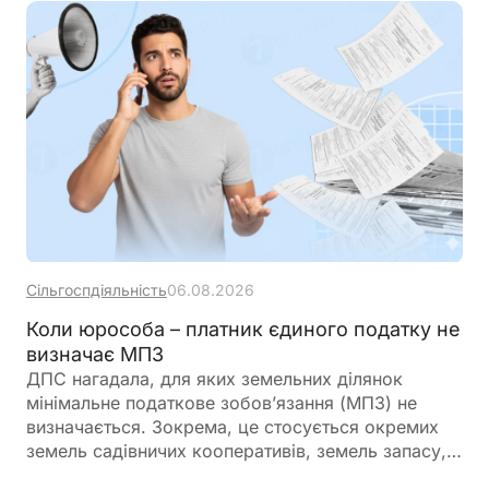
Сільгоспдіяльність
06.08.2026
Коли юрособа – платник єдиного податку не
визначає МПЗ
ДПС нагадала, для яких земельних ділянок
мінімальне податкове зобов’язання (МПЗ) не
визначається. Зокрема, це стосується окремих
земель садівничих кооперативів, земель запасу,
невитребуваних паїв, земель у зонах відчуження,