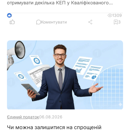
отримувати декілька КЕП у Кваліфікованого
надавача електронних довірчих послуг ДПС
України
1309
4
Коментувати
3
Єдиний податок
06.08.2026
Чи можна залишитися на спрощеній