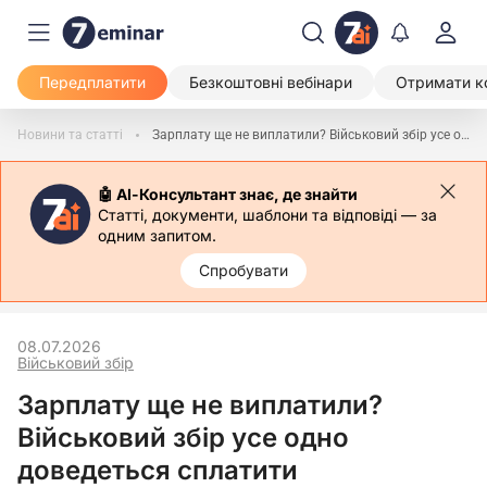
Передплатити
Безкоштовні вебінари
Отримати к
Новини та статті
Зарплату ще не виплатили? Військовий збір усе одно доведеться сплатити
🤖 АІ-Консультант знає, де знайти
Статті, документи, шаблони та відповіді — за
одним запитом.
Спробувати
08.07.2026
Військовий збір
Зарплату ще не виплатили?
Військовий збір усе одно
доведеться сплатити