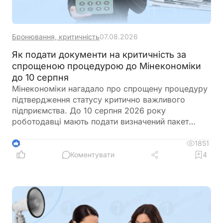
Бронювання, критичність
07.08.2026
Як подати документи на критичність за
спрощеною процедурою до Мінекономіки
до 10 серпня
Мінекономіки нагадало про спрощену процедуру
підтвердження статусу критично важливого
підприємства. До 10 серпня 2026 року
роботодавці мають подати визначений пакет
документів, зокрема довідку про середню
зарплату та податкову звітність за останній
1851
4
місяць. Водночас для підприємств, у яких строк
Коментувати
4
дії статусу завершується менш ніж через три
місяці, передбачено окремий порядок подання
документів через Державний аграрний реєстр