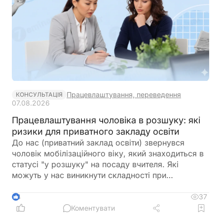
Працевлаштування, переведення
КОНСУЛЬТАЦІЯ
07.08.2026
Працевлаштування чоловіка в розшуку: які
ризики для приватного закладу освіти
До нас (приватний заклад освіти) звернувся
чоловік мобілізаційного віку, який знаходиться в
статусі "у розшуку" на посаду вчителя. Які
можуть у нас виникнути складності при
оформленні на роботу? Як краще його оформити?
37
4
Коментувати