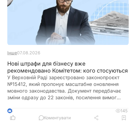
Інше
07.08.2026
Нові штрафи для бізнесу вже
рекомендовано Комітетом: кого стосуються
У Верховній Раді зареєстровано законопроєкт
№15412, який пропонує масштабне оновлення
мовного законодавства. Документ передбачає
зміни одразу до 22 законів, посилення вимог
щодо використання української мови,
розширення кола осіб, які зобов'язані володіти
145
4
державною мовою, а також суттєве підвищення
Коментувати
штрафів за порушення мовного законодавства.
Крім того, законопроєкт містить нові правила для