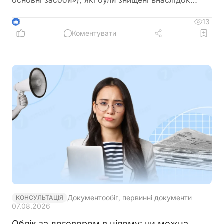
основні засоби»), які були знищені внаслідок
збройної агресії РФ
13
3
Коментувати
Документообіг, первинні документи
КОНСУЛЬТАЦІЯ
07.08.2026
Облік за договором в цілому: чи можна