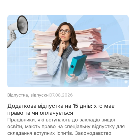
оформити у довільній формі, але важливо
правильно розрахувати середню зарплату
відповідно до чинних вимог. Щоб уникнути
помилок, скористайтеся Калькулятором
«Середня зарплата для бронювання», який
допоможе швидко визначити необхідний
показник та підготувати довідку
Відпустка, відпускні
07.08.2026
Додаткова відпустка на 15 днів: хто має
право та чи оплачується
Працівники, які вступають до закладів вищої
освіти, мають право на спеціальну відпустку для
складання вступних іспитів. Законодавство