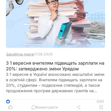
Заробітна плата
07.08.2026
З 1 вересня вчителям підвищать зарплати на
20%: затверджено зміни Урядом
З 1 вересня в Україні анонсовано масштабні зміни
в освітній сфері. Вчителям підвищать зарплати на
20%, студентам – подвоєння стипендій, а також
продовження програм державних грантів на
навчання. Крім того, уряд готує реформу оплати
праці педагогів, яка передбачає нові посадові
61
3
оклади та поступовий перехід від Єдиної тарифної
Коментувати