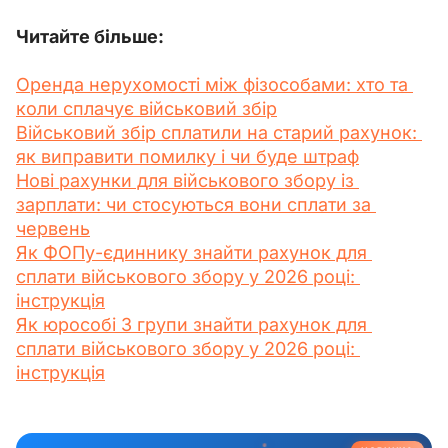
Читайте більше:
Оренда нерухомості між фізособами: хто та 
коли сплачує військовий збір
Військовий збір сплатили на старий рахунок: 
як виправити помилку і чи буде штраф
Нові рахунки для військового збору із 
зарплати: чи стосуються вони сплати за 
червень
Як ФОПу-єдиннику знайти рахунок для 
сплати військового збору у 2026 році: 
інструкція
Як юрособі 3 групи знайти рахунок для 
сплати військового збору у 2026 році: 
інструкція