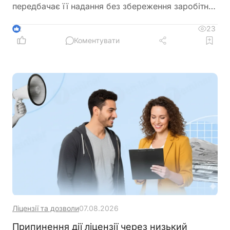
передбачає її надання без збереження заробітної
плати, а також окремо враховує час, необхідний
для проїзду до місця проведення іспитів та назад
23
2
Коментувати
Ліцензії та дозволи
07.08.2026
Припинення дії ліцензії через низький