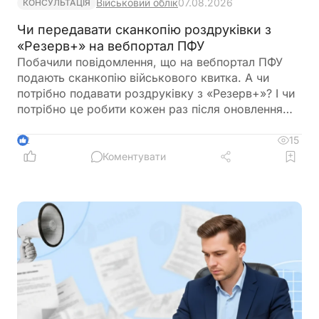
Військовий облік
07.08.2026
КОНСУЛЬТАЦІЯ
Чи передавати сканкопію роздруківки з
«Резерв+» на вебпортал ПФУ
Побачили повідомлення, що на вебпортал ПФУ
подають сканкопію військового квитка. А чи
потрібно подавати роздруківку з «Резерв+»? І чи
потрібно це робити кожен раз після оновлення
роздурківки?
15
2
Коментувати