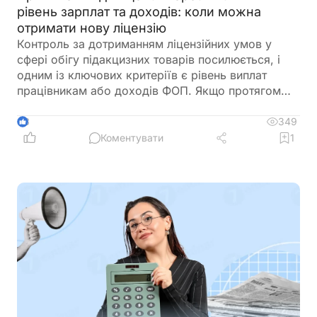
рівень зарплат та доходів: коли можна
отримати нову ліцензію
Контроль за дотриманням ліцензійних умов у
сфері обігу підакцизних товарів посилюється, і
одним із ключових критеріїв є рівень виплат
працівникам або доходів ФОП. Якщо протягом
трьох місяців поспіль ці показники не
відповідають встановленим вимогам, ДПС має
349
3
підстави припинити дію ліцензії. Важливо, що такі
Коментувати
1
порушення встановлюються виключно за
результатами перевірок і фіксуються в акті.
Водночас після усунення недоліків бізнес може
оперативно подати заяву та отримати нову
ліцензію