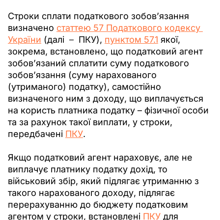
Строки сплати податкового зобов’язання 
визначено 
статтею 57 Податкового кодексу 
України
 (далі 
 – 
 ПКУ), 
пунктом 57.1
 якої, 
зокрема, встановлено, що податковий агент 
зобов’язаний сплатити суму податкового 
зобов’язання (суму нарахованого 
(утриманого) податку), самостійно 
визначеного ним з доходу, що виплачується 
на користь платника податку – фізичної особи 
та за рахунок такої виплати, у строки, 
передбачені 
ПКУ
. 
Якщо податковий агент нараховує, але не 
виплачує платнику податку дохід, то 
військовий збір, який підлягає утриманню з 
такого нарахованого доходу, підлягає 
перерахуванню до бюджету податковим 
агентом у строки, встановлені 
ПКУ
 для 