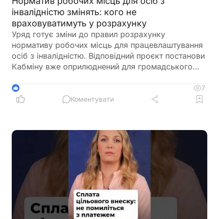
Норматив робочих місць для осіб з
інвалідністю змінять: кого не
враховуватимуть у розрахунку
Уряд готує зміни до правил розрахунку
нормативу робочих місць для працевлаштування
осіб з інвалідністю. Відповідний проєкт постанови
Кабміну вже оприлюднений для громадського
обговорення. Документ пропонує не враховувати
окремі штатні одиниці під час визначення
7
1
середньооблікової чисельності працівників.
Коментувати
Йдеться про посади, виконання обов'язків за
якими здійснюється безпосередньо на територіях
активних бойових дій