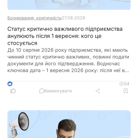
Бронювання, критичність
07.08.2026
Статус критично важливого підприємства
анулюють після 1 вересня: кого це
стосується
До 10 серпня 2026 року підприємства, які мають
чинний статус критично важливих, повинні подати
документи для його підтвердження. Водночас
ключова дата – 1 вересня 2026 року: після неї всі
статуси, які не будуть підтверджені, втратять
чинність незалежно від строку, на який їх було
54
2
надано
Коментувати