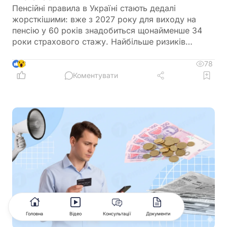
Пенсійні правила в Україні стають дедалі
жорсткішими: вже з 2027 року для виходу на
пенсію у 60 років знадобиться щонайменше 34
роки страхового стажу. Найбільше ризиків
залишитися без своєчасної пенсії мають жінки,
які через декретні відпустки, догляд за рідними
78
3
або неофіційну зайнятість часто не накопичують
Коментувати
необхідний страховий стаж
Головна
Відео
Консультації
Документи