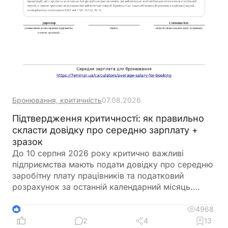
Бронювання, критичність
07.08.2026
Підтвердження критичності: як правильно
скласти довідку про середню зарплату +
зразок
До 10 серпня 2026 року критично важливі
підприємства мають подати довідку про середню
заробітну плату працівників та податковий
розрахунок за останній календарний місяць.
Саме довідка підтверджує виконання одного з
ключових критеріїв для збереження статусу
4968
8
критично важливого підприємства. Її можна
2
4
13