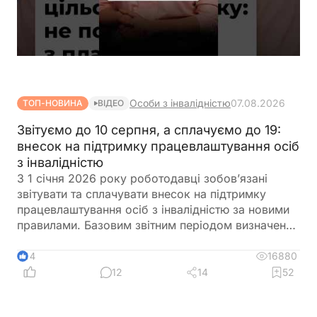
Особи з інвалідністю
07.08.2026
ТОП-НОВИНА
ВІДЕО
Звітуємо до 10 серпня, а сплачуємо до 19:
внесок на підтримку працевлаштування осіб
з інвалідністю
З 1 січня 2026 року роботодавці зобов’язані
звітувати та сплачувати внесок на підтримку
працевлаштування осіб з інвалідністю за новими
правилами. Базовим звітним періодом визначено
календарний квартал. Звіт подається до
податкового органу протягом 40 календарних
16880
14
днів після закінчення кварталу, а сплата внеску
12
14
52
здійснюється протягом 10 календарних днів після
граничного строку подання звіту