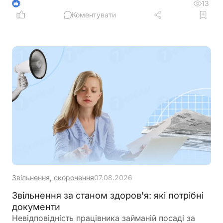
повідомлення за формою J/F1391802 із даними
13
3
нового сертифіката відкритого ключа
Коментувати
Звільнення, скорочення
07.08.2026
Звільнення за станом здоров'я: які потрібні
документи
Невідповідність працівника займаній посаді за