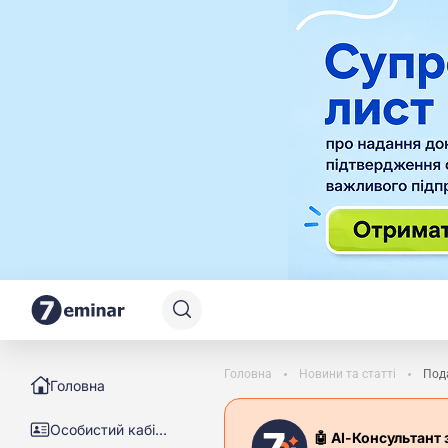
Головна
Новини та статті
Пода
Головна
Особистий кабінет
🤖 АІ-Консультант 