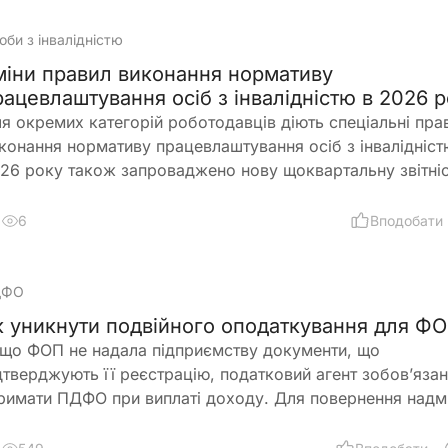
овживанням і подвійного фінансування
оби з інвалідністю
міни правил виконання нормативу
рацевлаштування осіб з інвалідністю в 2026 р
я окремих категорій роботодавців діють спеціальні пра
конання нормативу працевлаштування осіб з інвалідністю
26 року також запроваджено нову щоквартальну звітніс
інено порядок сплати цільового внеску у разі невикона
рмативу
6
Вподобати
ДФО
к уникнути подвійного оподаткування для Ф
що ФОП не надала підприємству документи, що
дтверджують її реєстрацію, податковий агент зобов’яза
римати ПДФО при виплаті доходу. Для повернення надм
лаченого податку ФОП подає річну декларацію про май
ан і доходи, де відображає отриманий дохід та утриман