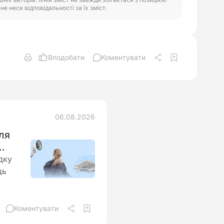
е несе відповідальності за їх зміст.
Вподобати
Коментувати
06.08.2026
ля
дку
ць
ти
Коментувати
бігти