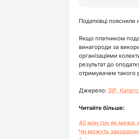
Податківці пояснили 
Якщо платником подат
винагороди за викори
організаціями колекти
результат до оподатк
отримувачем такого р
Джерело: 
ЗІР, 
Катего
Читайте більше:
40 млн грн як межа: я
Чи можуть закордонн