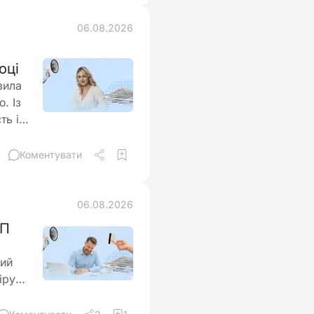
06.08.2026
оці
вила
. Із
ть і
ння
Коментувати
06.08.2026
ОП
ний
іру
новий
ий