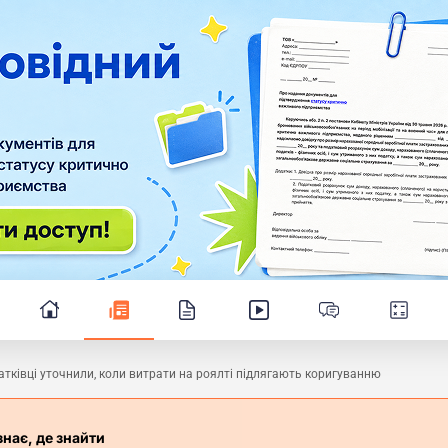
тківці уточнили, коли витрати на роялті підлягають коригуванню
знає, де знайти