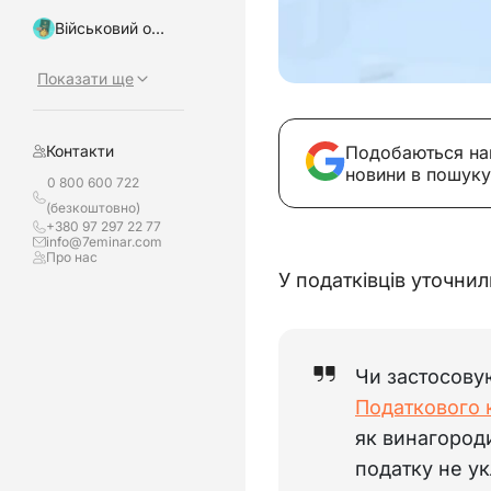
Військовий облік, бронювання
Показати ще
Подобаються на
Контакти
новини в пошуку
0 800 600 722
(безкоштовно)
+380 97 297 22 77
info@7eminar.com
Про нас
У податківців уточнил
Чи застосову
Податкового 
як винагороди
податку не ук