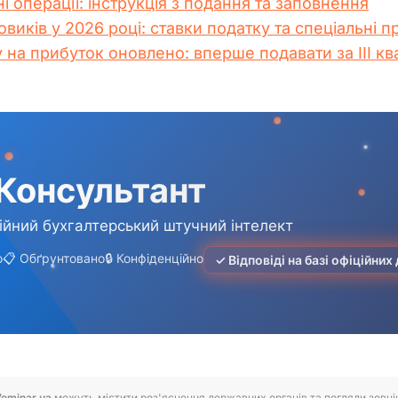
і операції: інструкція з подання та заповнення
виків у 2026 році: ставки податку та спеціальні п
 на прибуток оновлено: вперше подавати за ІІІ кв
7eminar.ua
можуть містити роз'яснення державних органів та погляди зовнішн