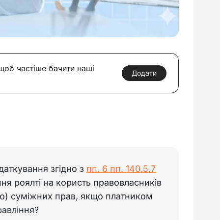
 щоб частіше бачити наші
Додати
даткування згідно з
пп. 6 пп. 140.5.7
ня роялті на користь правовласників
або) суміжних прав, якщо платником
равління?