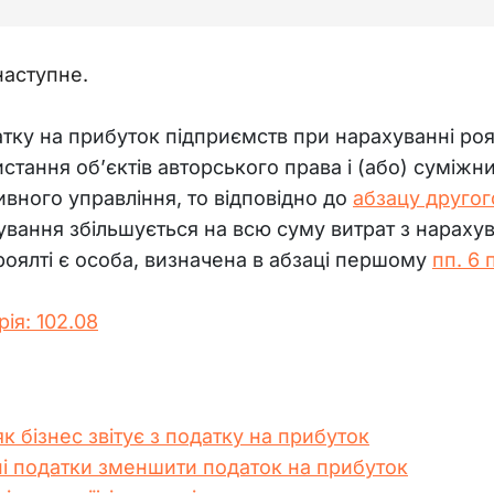
наступне.
ку на прибуток підприємств при нарахуванні роял
стання об’єктів авторського права і (або) суміжни
вного управління, то відповідно до 
абзацу другого
ування збільшується на всю суму витрат з нарахув
оялті є особа, визначена в абзаці першому 
пп. 6 
рія: 102.08
к бізнес звітує з податку на прибуток
і податки зменшити податок на прибуток