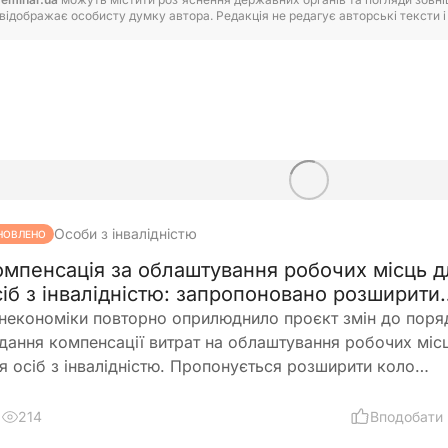
відображає особисту думку автора. Редакція не редагує авторські тексти і н
Особи з інвалідністю
НОВЛЕНО
омпенсація за облаштування робочих місць д
сіб з інвалідністю: запропоновано розширити
равила
некономіки повторно оприлюднило проєкт змін до поря
дання компенсації витрат на облаштування робочих міс
я осіб з інвалідністю. Пропонується розширити коло
римувачів, врегулювати компенсацію для ветеранів з
валідністю, уточнити вимоги до документів та умов опла
214
Вподобати
аці, а також запровадити механізми контролю, щоб запо