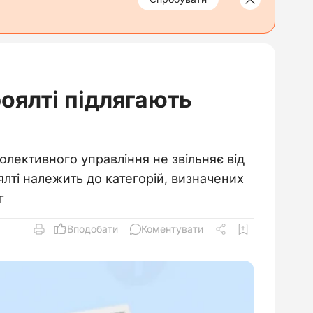
роялті підлягають
олективного управління не звільняє від
лті належить до категорій, визначених
т
Вподобати
Коментувати