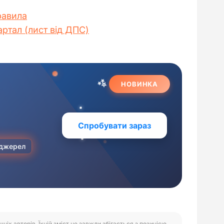
равила
артал (лист від ДПС)
іх авторів. Їхній зміст не завжди збігається з позицією