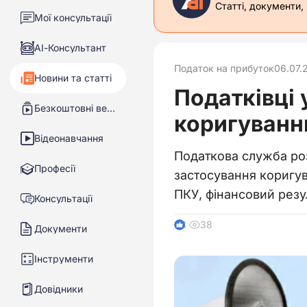
Статті, документи,
Мої консультації
АІ-Консультант
Податок на прибуток
06.07.
Новини та статті
Податківці 
Безкоштовні вебінари
коригуван
Відеонавчання
Податкова служба роз
Професії
застосування коригув
ПКУ, фінансовий резу
Консультації
38
4
Документи
Інструменти
Довідники