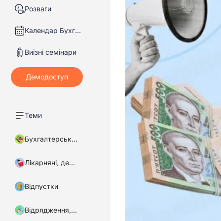
Розваги
Календар Бухгалтера
Виїзні семінари
Теми
Бухгалтерський облік
Лікарняні, декретні
Відпустки
Відрядження, підзвітні кошти