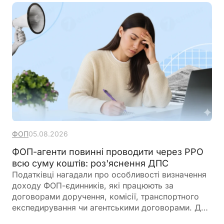
за середньомісячний заробіток, але може бути
збільшений колективним договором
ФОП
05.08.2026
ФОП-агенти повинні проводити через РРО
всю суму коштів: роз'яснення ДПС
Податківці нагадали про особливості визначення
доходу ФОП-єдинників, які працюють за
договорами доручення, комісії, транспортного
експедирування чи агентськими договорами. Для
цілей оподаткування доходом таких підприємців