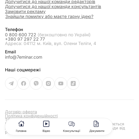
Долучитися до нашої команди редакторів
Долучитися до нашої команди консультантів
Замовити рекламу
Знайшли помилку або маєте гарну ідею?
Телефон
0 800 600 722
(безкоштовно по Україні)
+380 97 297 22 77
Адреса: 04112 м. Київ, вул. Олени Теліги, 4
Email
info@7eminar.com
Наші соцмережі
Договір-оферта
Політика конфіденційності
ТОВ "7ЕМІНАР УА", 2026 Всі права захищені
Використання та розповсюдження матеріалів дозволяється
лише за умови отримання попередньої письмової згоди від
Головна
Відео
Консультації
Документи
редакції сайту
7eminar.ua