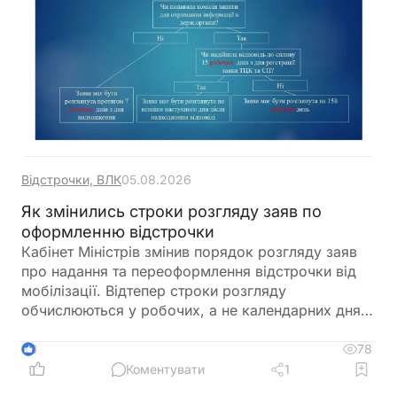
Відстрочки, ВЛК
05.08.2026
Як змінились строки розгляду заяв по
оформленню відстрочки
Кабінет Міністрів змінив порядок розгляду заяв
про надання та переоформлення відстрочки від
мобілізації. Відтепер строки розгляду
обчислюються у робочих, а не календарних днях,
що фактично подовжує час очікування рішення.
Нові правила застосовуються до заяв, які
78
3
подаються через ЦНАП для розгляду комісіями
Коментувати
1
при ТЦК та СП. Водночас до завершення