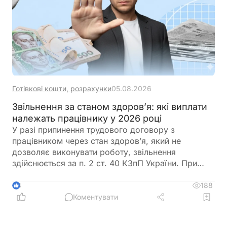
Готівкові кошти, розрахунки
05.08.2026
Звільнення за станом здоров’я: які виплати
належать працівнику у 2026 році
У разі припинення трудового договору з
працівником через стан здоров’я, який не
дозволяє виконувати роботу, звільнення
здійснюється за п. 2 ст. 40 КЗпП України. При
такому звільненні роботодавець зобов’язаний
провести з працівником повний розрахунок, що
188
4
включає заробітну плату, компенсацію за
Коментувати
невикористані відпустки та вихідну допомогу.
Розмір вихідної допомоги не може бути меншим