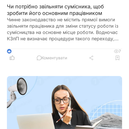
Чи потрібно звільняти сумісника, щоб
зробити його основним працівником
Чинне законодавство не містить прямої вимоги
звільняти працівника для зміни статусу роботи із
сумісництва на основне місце роботи. Водночас
КЗпП не визначає процедури такого переходу,
через що Мінекономіки рекомендує
оформлювати звільнення і нове прийняття
7
1
Коментувати