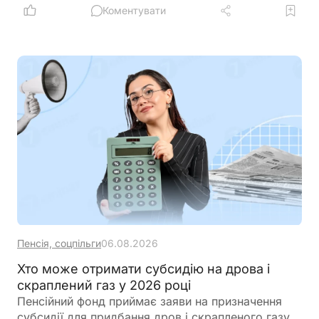
посередникам, які за винагороду обіцяють
Коментувати
вплинути на рішення Комісії
Пенсія, соцпільги
06.08.2026
Хто може отримати субсидію на дрова і
скраплений газ у 2026 році
Пенсійний фонд приймає заяви на призначення
субсидії для придбання дров і скрапленого газу