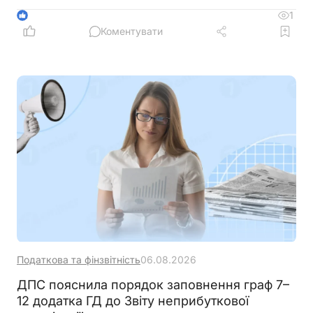
обліку та документального підтвердження таких
1
1
витрат належить до компетенції Мінфіну
Коментувати
Податкова та фінзвітність
06.08.2026
ДПС пояснила порядок заповнення граф 7–
12 додатка ГД до Звіту неприбуткової