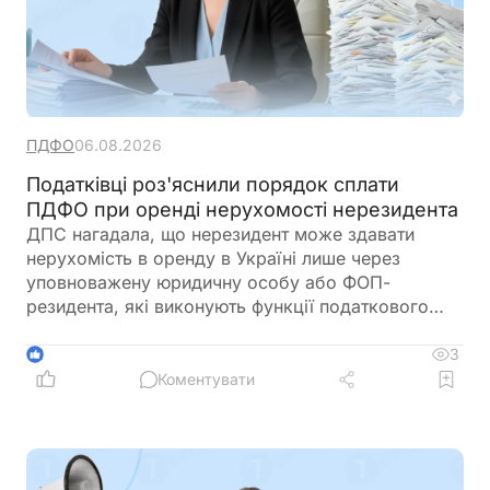
ПДФО
06.08.2026
Податківці роз'яснили порядок сплати
ПДФО при оренді нерухомості нерезидента
ДПС нагадала, що нерезидент може здавати
нерухомість в оренду в Україні лише через
уповноважену юридичну особу або ФОП-
резидента, які виконують функції податкового
агента. Саме вони зобов'язані утримувати та
сплачувати ПДФО під час виплати доходу від
3
1
оренди
Коментувати