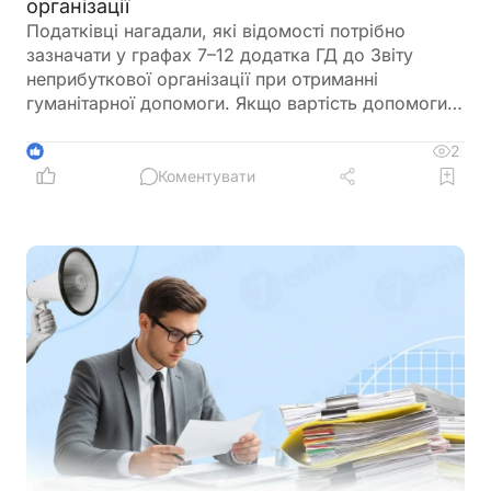
організації
Податківці нагадали, які відомості потрібно
зазначати у графах 7–12 додатка ГД до Звіту
неприбуткової організації при отриманні
гуманітарної допомоги. Якщо вартість допомоги
дорівнює нулю, її слід відобразити за правилами
бухгалтерського обліку, а за необхідності додати
2
1
до Звіту пояснення у довільній формі
Коментувати