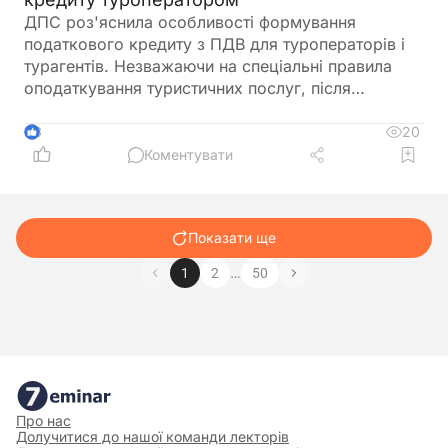
ДПС роз'яснила особливості формування
податкового кредиту з ПДВ для туроператорів і
турагентів. Незважаючи на спеціальні правила
оподаткування туристичних послуг, після
запровадження системи електронного
адміністрування ПДВ податковий кредит
20
3
формується за загальними нормами Податкового
Коментувати
кодексу. До нього включаються всі суми ПДВ,
сплачені при придбанні товарів і послуг, що
використовуються у туристичній діяльності
Показати ще
…
1
2
50
Про нас
Долучитися до нашої команди лекторів