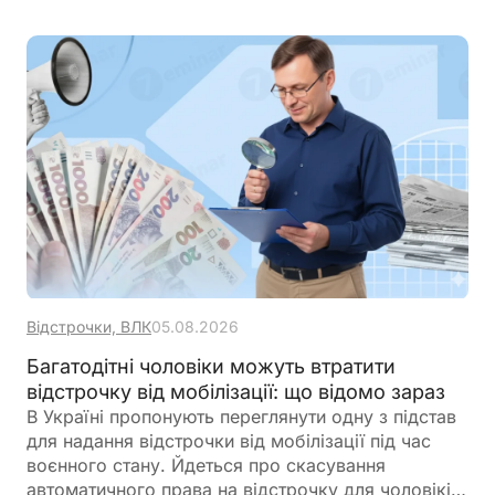
розгляду заяви зберігається заборона на
мобілізацію, однак заявникам варто самостійно
контролювати статус розгляду, щоб не
пропустити можливу відмову
Відстрочки, ВЛК
05.08.2026
Багатодітні чоловіки можуть втратити
відстрочку від мобілізації: що відомо зараз
В Україні пропонують переглянути одну з підстав
для надання відстрочки від мобілізації під час
воєнного стану. Йдеться про скасування
автоматичного права на відстрочку для чоловіків,