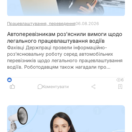
Працевлаштування, переведення
06.08.2026
Автоперевізникам роз’яснили вимоги щодо
легального працевлаштування водіїв
Фахівці Держпраці провели інформаційно-
роз’яснювальну роботу серед автомобільних
перевізників щодо легального працевлаштування
водіїв. Роботодавцям також нагадали про
необхідність дотримання режиму праці та
відпочинку водіїв
6
1
Коментувати