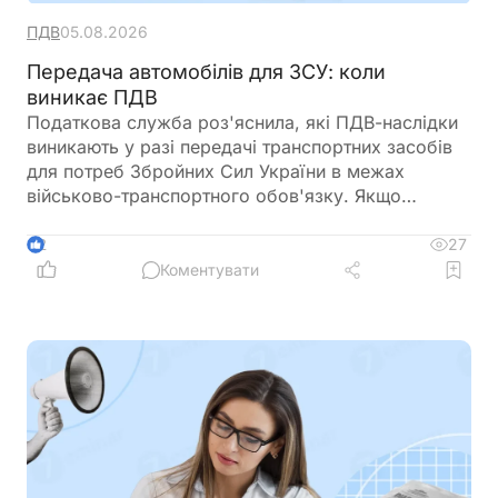
ПДВ
05.08.2026
Передача автомобілів для ЗСУ: коли
виникає ПДВ
Податкова служба роз'яснила, які ПДВ-наслідки
виникають у разі передачі транспортних засобів
для потреб Збройних Сил України в межах
військово-транспортного обов'язку. Якщо
автомобіль залучено за актом приймання-
передачі, право власності на нього залишається
27
2
за підприємством, а сама передача не
Коментувати
вважається постачанням товарів. Водночас
податкові наслідки залежать від подальшої долі
транспортного засобу: його повернення,
знищення або виплати компенсації