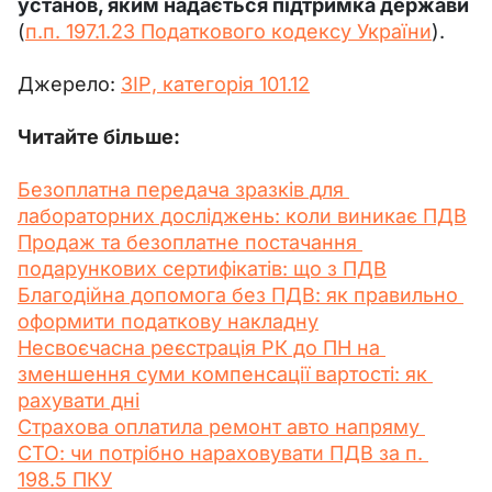
установ, яким надається підтримка держави
(
п.п. 197.1.23 Податкового кодексу України
).
Джерело: 
ЗІР, категорія 101.12
Читайте більше:
Безоплатна передача зразків для 
лабораторних досліджень: коли виникає ПДВ
Продаж та безоплатне постачання 
подарункових сертифікатів: що з ПДВ
Благодійна допомога без ПДВ: як правильно 
оформити податкову накладну
Несвоєчасна реєстрація РК до ПН на 
зменшення суми компенсації вартості: як 
рахувати дні
Страхова оплатила ремонт авто напряму 
СТО: чи потрібно нараховувати ПДВ за п. 
198.5 ПКУ