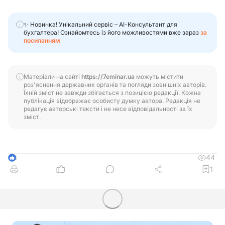
✨ Новинка! Унікальний сервіс – АІ-Консультант для
бухгалтера! Ознайомтесь із його можливостями вже зараз
за
посиланням
Матеріали на сайті
https://7eminar.ua
можуть містити
роз'яснення державних органів та погляди зовнішніх авторів.
Їхній зміст не завжди збігається з позицією редакції. Кожна
публікація відображає особисту думку автора. Редакція не
редагує авторські тексти і не несе відповідальності за їх
зміст.
44
3
1