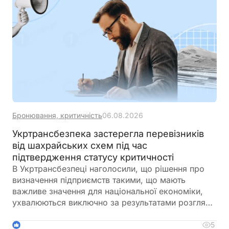
Бронювання, критичність
06.08.2026
Укртрансбезпека застерегла перевізників
від шахрайських схем під час
підтвердження статусу критичності
В Укртрансбезпеці наголосили, що рішення про
визначення підприємств такими, що мають
важливе значення для національної економіки,
ухвалюються виключно за результатами розгляду
документів у порядку їх надходження.
Перевізників закликали не довіряти
5
1