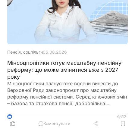
Пенсія, соцпільги
06.08.2026
Мінсоцполітики готує масштабну пенсійну
реформу: що може змінитися вже з 2027
року
Мінсоцполітики планує вже восени винести до
Верховної Ради законопроєкт про масштабну
реформу пенсійної системи. Серед ключових змін
– базова та страхова пенсії, добровільна
накопичувальна система, новий підхід до
спеціальних пенсій і поетапне впровадження
12
1
реформи з 2027 року
Коментувати