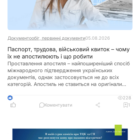
Документообіг, первинні документи
05.08.2026
Паспорт, трудова, військовий квиток – чому
їх не апостилюють і що робити
Проставлення апостиля – найпоширеніший спосіб
міжнародного підтвердження українських
документів, однак застосовується не до всіх
категорій. Апостиль не ставиться на оригінали
паспортів, трудових книжок, військових квитків,
техпаспортів, дозволів на зброю, листування та
228
3
деякі інші документи. У таких випадках
Коментувати
1
допускається апостилювання лише нотаріально
засвідчених копій. Крім того, для ряду документів
попереднє апостилювання оригіналу є
обов’язковим для подальшої легалізації копій