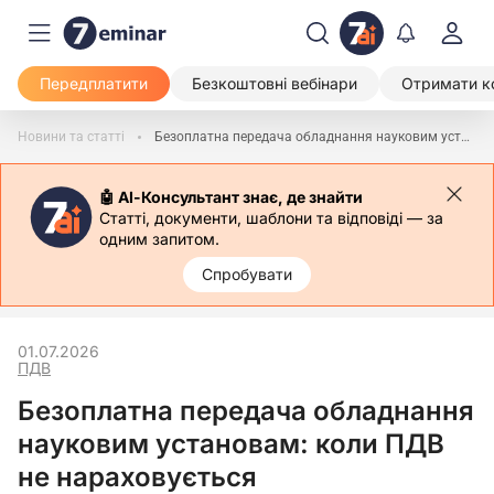
Передплатити
Безкоштовні вебінари
Отримати к
Новини та статті
Безоплатна передача обладнання науковим установам: коли ПДВ не нараховується
🤖 АІ-Консультант знає, де знайти
Статті, документи, шаблони та відповіді — за
одним запитом.
Спробувати
01.07.2026
ПДВ
Безоплатна передача обладнання
науковим установам: коли ПДВ
не нараховується