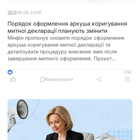
ЗЕД
06.08.2026
Порядок оформлення аркуша коригування
митної декларації планують змінити
Мінфін пропонує оновити порядок оформлення
аркуша коригування митної декларації та
деталізувати процедуру внесення змін після
завершення митного оформлення. Проєкт
передбачає обов'язкове погодження окремих
коригувань керівником митниці, уточнює порядок
6
1
роботи у разі повернення або доплати митних
Коментувати
платежів і визначає, що всі раніше оформлені
аркуші коригування зберігатимуться в
інформаційних системах