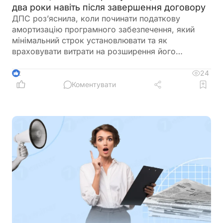
два роки навіть після завершення договору
ДПС роз’яснила, коли починати податкову
амортизацію програмного забезпечення, який
мінімальний строк установлювати та як
враховувати витрати на розширення його
функціоналу. Ключовий висновок податківців:
якщо право користування програмним
24
2
забезпеченням визнано нематеріальним активом
Коментувати
групи 5, його амортизують у податковому обліку
не менше двох років – навіть якщо строк ліцензії
або договору закінчився раніше