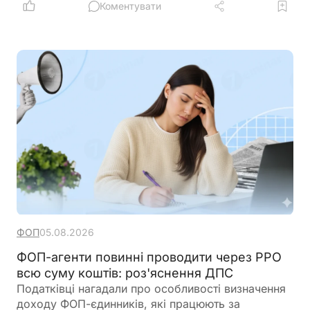
включає заробітну плату, компенсацію за
Коментувати
невикористані відпустки та вихідну допомогу.
Розмір вихідної допомоги не може бути меншим
за середньомісячний заробіток, але може бути
збільшений колективним договором
ФОП
05.08.2026
ФОП-агенти повинні проводити через РРО
всю суму коштів: роз'яснення ДПС
Податківці нагадали про особливості визначення
доходу ФОП-єдинників, які працюють за