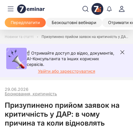
Передплатити
Безкоштовні вебінари
Отримати к
Новини та статті
Призупинено прийом заявок на критичність у ДАР: в чому причина та коли відновлять
☝️ Отримайте доступ до відео, документів,
AI-Консультанта та інших корисних
сервісів.
Увійти або зареєструватися
29.06.2026
Бронювання, критичність
Призупинено прийом заявок на
критичність у ДАР: в чому
причина та коли відновлять