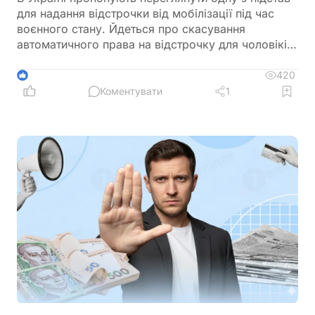
для надання відстрочки від мобілізації під час
воєнного стану. Йдеться про скасування
автоматичного права на відстрочку для чоловіків,
які мають на утриманні трьох і більше дітей віком
до 18 років. Відповідне звернення адресоване
420
1
Кабінету Міністрів із пропозицією підготувати
Коментувати
1
законодавчі зміни та привести у відповідність
підзаконні акти