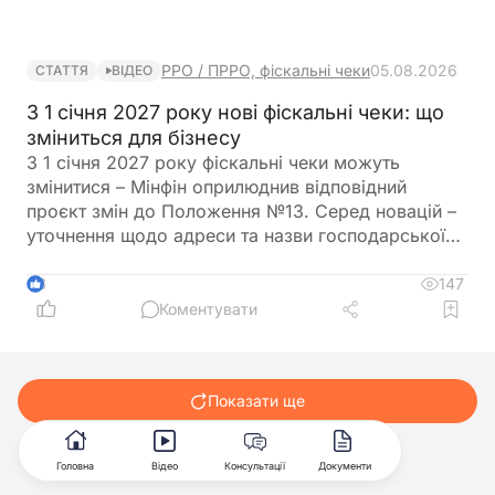
РРО / ПРРО, фіскальні чеки
05.08.2026
СТАТТЯ
ВІДЕО
З 1 січня 2027 року нові фіскальні чеки: що
зміниться для бізнесу
З 1 січня 2027 року фіскальні чеки можуть
змінитися – Мінфін оприлюднив відповідний
проєкт змін до Положення №13. Серед новацій –
уточнення щодо адреси та назви господарської
одиниці, новий реквізит IMEI для певних товарів,
спрощення у формах оплати та важливі зміни для
147
3
інтернет-торгівлі. Поки документ ще на стадії
Коментувати
проєкту – саме час розібратися в деталях
Показати ще
…
1
2
50
Головна
Відео
Консультації
Документи