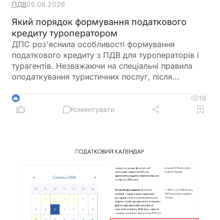
ПДВ
05.08.2026
Який порядок формування податкового
кредиту туроператором
ДПС роз'яснила особливості формування
податкового кредиту з ПДВ для туроператорів і
турагентів. Незважаючи на спеціальні правила
оподаткування туристичних послуг, після
запровадження системи електронного
адміністрування ПДВ податковий кредит
19
2
формується за загальними нормами Податкового
Коментувати
кодексу. До нього включаються всі суми ПДВ,
сплачені при придбанні товарів і послуг, що
використовуються у туристичній діяльності