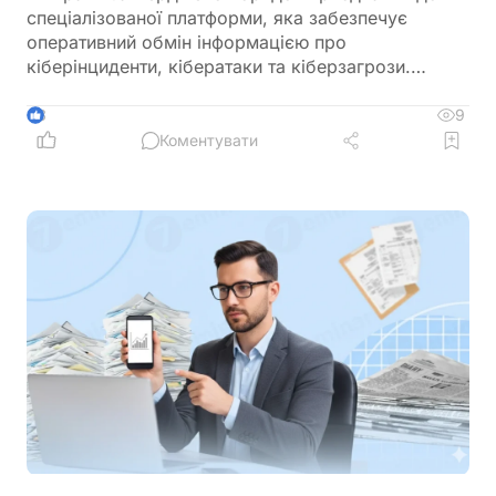
спеціалізованої платформи, яка забезпечує
оперативний обмін інформацією про
кіберінциденти, кібератаки та кіберзагрози.
Новий механізм покликаний посилити взаємодію
між державними органами, операторами
9
3
критичної інфраструктури та іншими суб’єктами
Коментувати
кібербезпеки