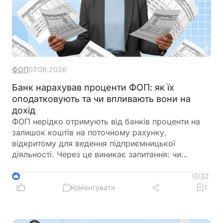
ФОП
07.08.2026
Банк нарахував проценти ФОП: як їх
оподатковують та чи впливають вони на
дохід
ФОП нерідко отримують від банків проценти на
залишок коштів на поточному рахунку,
відкритому для ведення підприємницької
діяльності. Через це виникає запитання: чи
потрібно включати такі суми до
підприємницького доходу та сплачувати з них
32
2
податки як із доходу ФОП. Податкове
Коментувати
1
законодавство розмежовує доходи від
господарської діяльності та пасивні доходи
фізичної особи. Саме тому проценти, нараховані