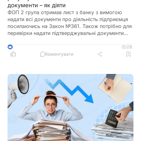
документи – як діяти
ФОП 2 група отримав лист з банку з вимогою
надати всі документи про діяльність підприємця
посилаючись на Закон №361. Також потрібно для
перевірки надати підтверджувальні документи
закупівлі товару і пояснення використання
готівкових коштів (в дозволеному об’ємі
28
5
періодично знімаються з поточного рахунку).
Коментувати
ФОП не обліковує всі операції в господарській
діяльності. Яким чином можна надати пояснення
банку?