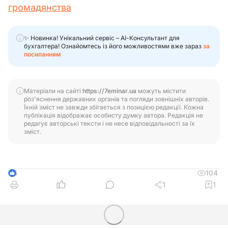
громадянства
✨ Новинка! Унікальний сервіс – АІ-Консультант для
бухгалтера! Ознайомтесь із його можливостями вже зараз
за
посиланням
Матеріали на сайті
https://7eminar.ua
можуть містити
роз'яснення державних органів та погляди зовнішніх авторів.
Їхній зміст не завжди збігається з позицією редакції. Кожна
публікація відображає особисту думку автора. Редакція не
редагує авторські тексти і не несе відповідальності за їх
зміст.
104
5
1
1