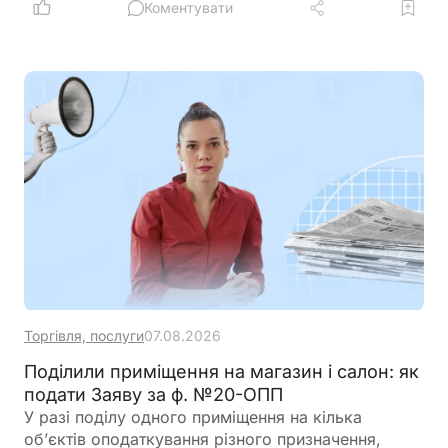
оборотного капіталу за нижчою ставкою, а з 1
Коментувати
вересня запрацюють нові вимоги для учасників
програми
Торгівля, послуги
07.08.2026
Поділили приміщення на магазин і салон: як
подати Заяву за ф. №20-ОПП
У разі поділу одного приміщення на кілька
об’єктів оподаткування різного призначення,