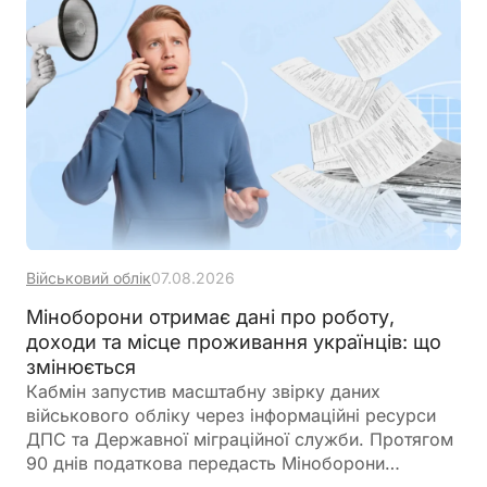
банком на залишок коштів, мають окремий
порядок оподаткування
Військовий облік
07.08.2026
Міноборони отримає дані про роботу,
доходи та місце проживання українців: що
змінюється
Кабмін запустив масштабну звірку даних
військового обліку через інформаційні ресурси
ДПС та Державної міграційної служби. Протягом
90 днів податкова передасть Міноборони
інформацію про чоловіків віком від 18 до 60