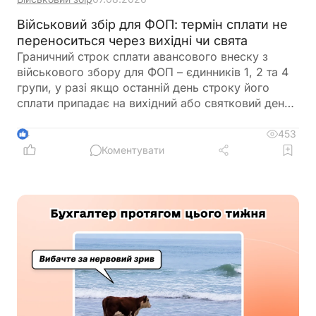
Військовий збір для ФОП: термін сплати не
переноситься через вихідні чи свята
Граничний строк сплати авансового внеску з
військового збору для ФОП – єдинників 1, 2 та 4
групи, у разі якщо останній день строку його
сплати припадає на вихідний або святковий день,
не переноситься на операційний день, що настає
за вихідним або святковим днем
453
4
Коментувати