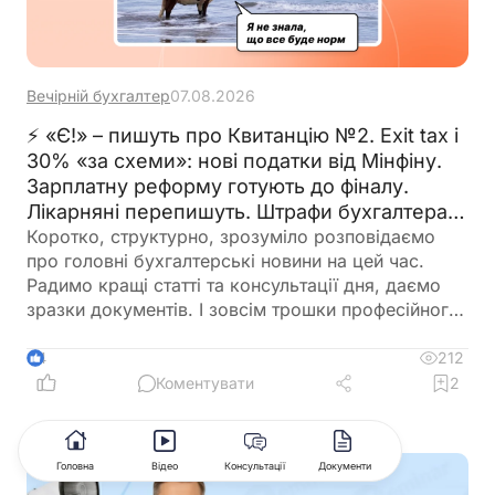
Вечірній бухгалтер
07.08.2026
⚡ «Є!» – пишуть про Квитанцію №2. Exit tax і
30% «за схеми»: нові податки від Мінфіну.
Зарплатну реформу готують до фіналу.
Лікарняні перепишуть. Штрафи бухгалтерам
– теж. 🙋‍♀️ Вечірній бухгалтер від 07.08.2026
Коротко, структурно, зрозуміло розповідаємо
про головні бухгалтерські новини на цей час.
Радимо кращі статті та консультації дня, даємо
зразки документів. І зовсім трошки професійного
гумору 😉
212
4
Коментувати
2
Головна
Відео
Консультації
Документи