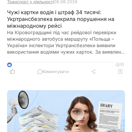
Транспорт у діяльності
08.08.2026
Чужі картки водія і штраф 34 тисячі:
Укртрансбезпека викрила порушення на
міжнародному рейсі
На Кіровоградщині під час рейдової перевірки
міжнародного автобуса маршруту «Польща –
Україна» інспектори Укртрансбезпеки виявили
використання водіями чужих карток. За виявлене
порушення перевізнику загрожує штраф у розмірі
34 тис. грн
11
3
Коментувати