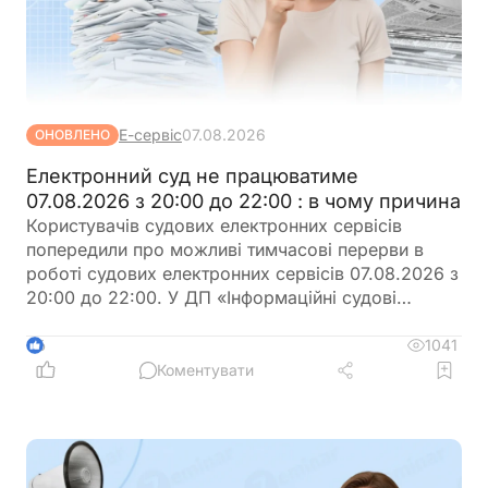
Е-сервіс
07.08.2026
ОНОВЛЕНО
Електронний суд не працюватиме
07.08.2026 з 20:00 до 22:00 : в чому причина
Користувачів судових електронних сервісів
попередили про можливі тимчасові перерви в
роботі судових електронних сервісів 07.08.2026 з
20:00 до 22:00. У ДП «Інформаційні судові
системи» просять врахувати цю інформацію під
час планування роботи із сервісами
1041
6
Коментувати