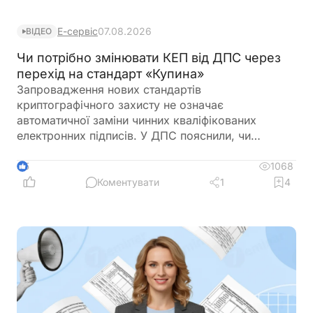
Е-сервіс
07.08.2026
ВІДЕО
Чи потрібно змінювати КЕП від ДПС через
перехід на стандарт «Купина»
Запровадження нових стандартів
криптографічного захисту не означає
автоматичної заміни чинних кваліфікованих
електронних підписів. У ДПС пояснили, чи
залишатимуться дійсними КЕП, видані КНЕДП
ДПС, після переходу на новий стандарт «Купина»
1068
5
та чи потрібно користувачам отримувати нові
Коментувати
1
4
сертифікати