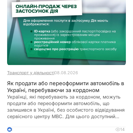
Транспорт у діяльності
08.08.2026
Як продати або переоформити автомобіль в
Україні, перебуваючи за кордоном
Українці, які перебувають за кордоном, можуть
продати або переоформити автомобіль, що
залишився в Україні, без особистого відвідування
сервісного центру МВС. Для цього доступний
онлайн-продаж через Дію або оформлення
довіреності на уповноваженого представника
14
3