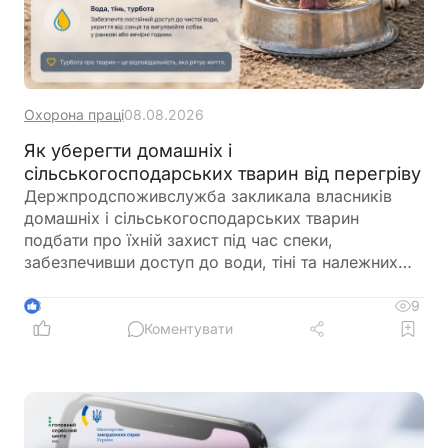
Охорона праці
08.08.2026
Як уберегти домашніх і
сільськогосподарських тварин від перегріву
Держпродспоживслужба закликала власників
домашніх і сільськогосподарських тварин
подбати про їхній захист під час спеки,
забезпечивши доступ до води, тіні та належних
умов утримання. У відомстві також нагадали про
заборону залишати тварин у зачинених
9
3
автомобілях або на прив’язі під прямим сонячним
Коментувати
промінням