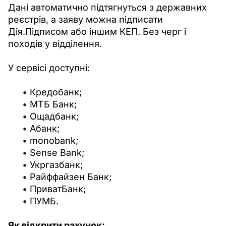
Дані автоматично підтягнуться з державних 
реєстрів, а заяву можна підписати 
Дія.Підписом або іншим КЕП. Без черг і 
походів у відділення.
У сервісі доступні: 
Кредобанк;
МТБ Банк;
Ощадбанк;
Абанк;
monobank;
Sense Bank;
Укргазбанк;
Райффайзен Банк;
ПриватБанк;
ПУМБ.
Як відкрити рахунок: