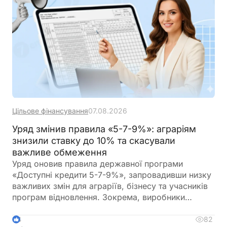
Цільове фінансування
07.08.2026
Уряд змінив правила «5-7-9%»: аграріям
знизили ставку до 10% та скасували
важливе обмеження
Уряд оновив правила державної програми
«Доступні кредити 5-7-9%», запровадивши низку
важливих змін для аграріїв, бізнесу та учасників
програм відновлення. Зокрема, виробники
сільськогосподарської продукції отримають
більше можливостей для фінансування
82
4