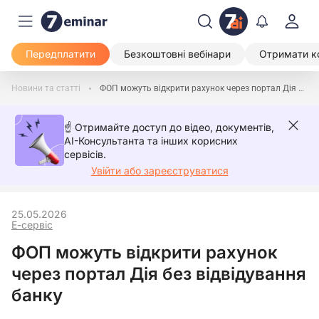
Передплатити
Безкоштовні вебінари
Отримати к
Новини та статті
ФОП можуть відкрити рахунок через портал Дія без відвідування банку
☝️ Отримайте доступ до відео, документів,
AI-Консультанта та інших корисних
сервісів.
Увійти або зареєструватися
25.05.2026
Е-сервіс
ФОП можуть відкрити рахунок
через портал Дія без відвідування
банку