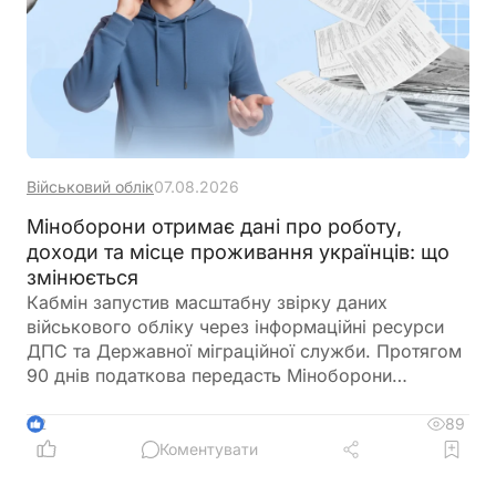
Військовий облік
07.08.2026
Міноборони отримає дані про роботу,
доходи та місце проживання українців: що
змінюється
Кабмін запустив масштабну звірку даних
військового обліку через інформаційні ресурси
ДПС та Державної міграційної служби. Протягом
90 днів податкова передасть Міноборони
інформацію про чоловіків віком від 18 до 60
років, включаючи відомості про місце роботи,
89
2
доходи та персональні дані. Паралельно ДМС
Коментувати
синхронізує з Реєстром призовників паспортні