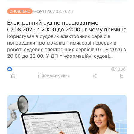
Е-сервіс
07.08.2026
ОНОВЛЕНО
Електронний суд не працюватиме
07.08.2026 з 20:00 до 22:00 : в чому причина
Користувачів судових електронних сервісів
попередили про можливі тимчасові перерви в
роботі судових електронних сервісів 07.08.2026 з
20:00 до 22:00. У ДП «Інформаційні судові
системи» просять врахувати цю інформацію під
час планування роботи із сервісами
1038
6
Коментувати