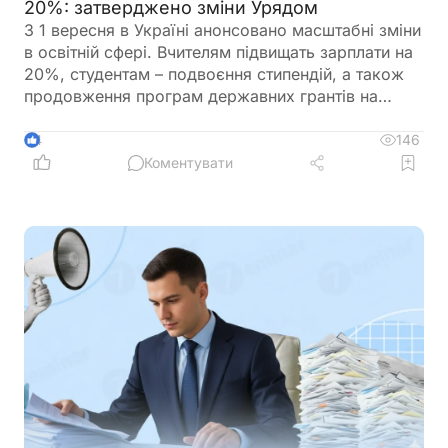
20%: затверджено зміни Урядом
З 1 вересня в Україні анонсовано масштабні зміни
в освітній сфері. Вчителям підвищать зарплати на
20%, студентам – подвоєння стипендій, а також
продовження програм державних грантів на
навчання. Крім того, уряд готує реформу оплати
праці педагогів, яка передбачає нові посадові
146
4
оклади та поступовий перехід від Єдиної тарифної
Коментувати
сітки