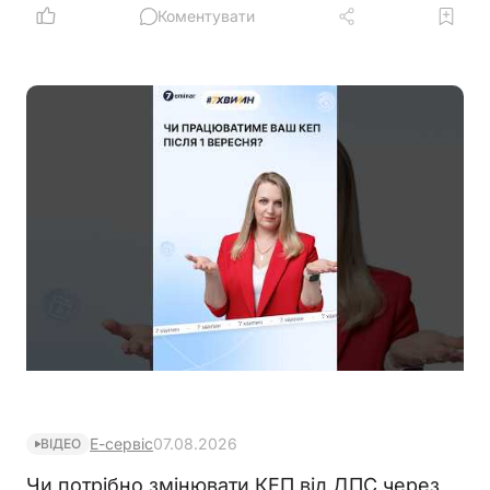
створення нових у різних рядках, кожному з яких
Коментувати
буде присвоєно окремий ідентифікатор
Е-сервіс
07.08.2026
ВІДЕО
Чи потрібно змінювати КЕП від ДПС через