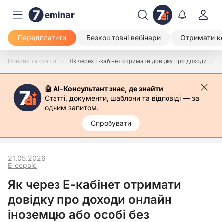
Передплатити
Безкоштовні вебінари
Отримати к
Новини та статті
Як через Е-кабінет отримати довідку про доходи онлайн іноземцю або особі без громадянства
🤖 АІ-Консультант знає, де знайти
Статті, документи, шаблони та відповіді — за
одним запитом.
Спробувати
21.05.2026
Е-сервіс
Як через Е-кабінет отримати
довідку про доходи онлайн
іноземцю або особі без