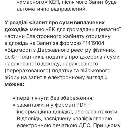
«хмарного» КЕП, після чого Запит буде
автоматично відправлений.
У розділі «Запит про суми виплачених 
доходів»
 меню «ЕК для громадян» приватної 
частини Електронного кабінету отриману 
відповідь на Запит за формою F1419104 
«Вiдомостi з Державного реєстру фiзичних 
осiб – платникiв податкiв про джерела / суми 
нарахованого доходу, нарахованого 
(перерахованого) податку та військового 
збору на запит в електронному виглядi» 
можна:
переглянути без збереження;
завантажити у форматі PDF –
інформаційна довідка, або завантажити
Відповідь, засвідчену кваліфікованою
електронною печаткою ДПС. При цьому