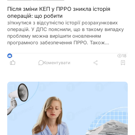
Після зміни КЕП у ПРРО зникла історія
операцій: що робити
зіткнутися з відсутністю історії розрахункових
операцій. У ДПС пояснили, що в такому випадку
проблему можна вирішити оновленням
програмного забезпечення ПРРО. Також
податківці нагадали про обов’язок подати
повідомлення за формою J/F1391802 із даними
18
4
нового сертифіката відкритого ключа
Коментувати