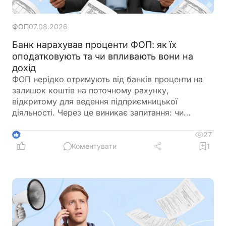
ФОП
07.08.2026
Банк нарахував проценти ФОП: як їх
оподатковують та чи впливають вони на
дохід
ФОП нерідко отримують від банків проценти на
залишок коштів на поточному рахунку,
відкритому для ведення підприємницької
діяльності. Через це виникає запитання: чи
потрібно включати такі суми до
підприємницького доходу та сплачувати з них
27
2
податки як із доходу ФОП. Податкове
Коментувати
1
законодавство розмежовує доходи від
господарської діяльності та пасивні доходи
фізичної особи. Саме тому проценти, нараховані
банком на залишок коштів, мають окремий
порядок оподаткування