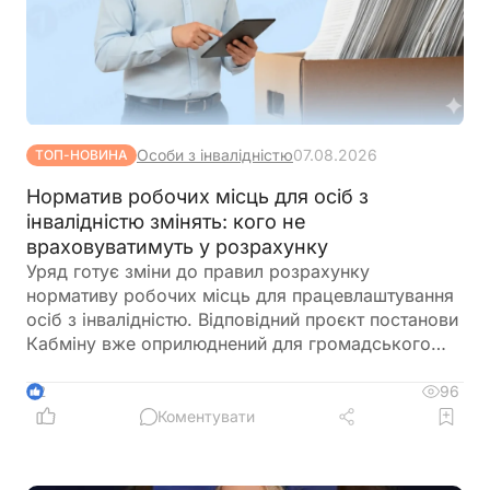
Особи з інвалідністю
07.08.2026
ТОП-НОВИНА
Норматив робочих місць для осіб з
інвалідністю змінять: кого не
враховуватимуть у розрахунку
Уряд готує зміни до правил розрахунку
нормативу робочих місць для працевлаштування
осіб з інвалідністю. Відповідний проєкт постанови
Кабміну вже оприлюднений для громадського
обговорення. Документ пропонує не враховувати
окремі штатні одиниці під час визначення
96
2
середньооблікової чисельності працівників.
Коментувати
Йдеться про посади, виконання обов'язків за
якими здійснюється безпосередньо на територіях
активних бойових дій