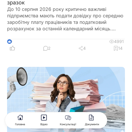
зразок
До 10 серпня 2026 року критично важливі
підприємства мають подати довідку про середню
заробітну плату працівників та податковий
розрахунок за останній календарний місяць.
Саме довідка підтверджує виконання одного з
ключових критеріїв для збереження статусу
4991
9
критично важливого підприємства. Її можна
2
4
14
оформити у довільній формі, але важливо
правильно розрахувати середню зарплату
відповідно до чинних вимог. Щоб уникнути
помилок, скористайтеся Калькулятором
«Середня зарплата для бронювання», який
допоможе швидко визначити необхідний
показник та підготувати довідку
Головна
Відео
Консультації
Документи