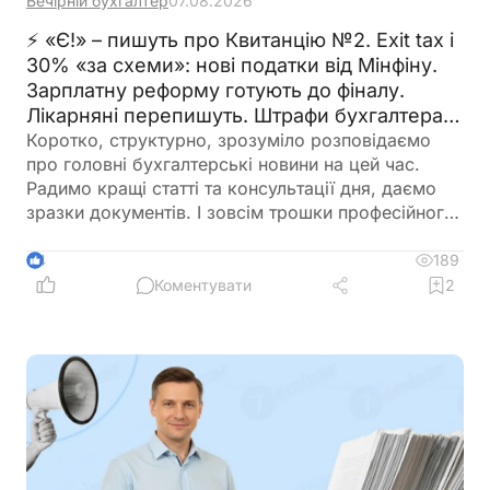
Вечірній бухгалтер
07.08.2026
⚡ «Є!» – пишуть про Квитанцію №2. Exit tax і
30% «за схеми»: нові податки від Мінфіну.
Зарплатну реформу готують до фіналу.
Лікарняні перепишуть. Штрафи бухгалтерам
– теж. 🙋‍♀️ Вечірній бухгалтер від 07.08.2026
Коротко, структурно, зрозуміло розповідаємо
про головні бухгалтерські новини на цей час.
Радимо кращі статті та консультації дня, даємо
зразки документів. І зовсім трошки професійного
гумору 😉
189
4
Коментувати
2