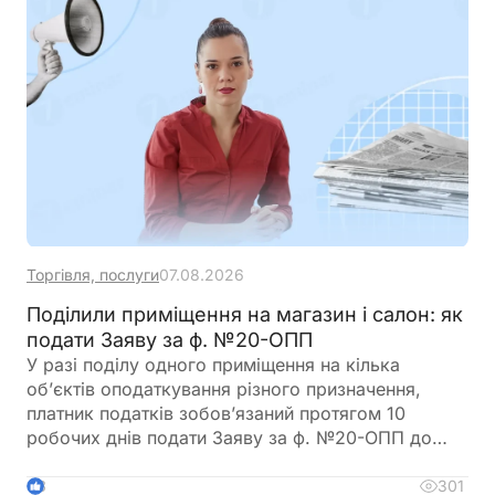
Торгівля, послуги
07.08.2026
Поділили приміщення на магазин і салон: як
подати Заяву за ф. №20-ОПП
У разі поділу одного приміщення на кілька
об’єктів оподаткування різного призначення,
платник податків зобов’язаний протягом 10
робочих днів подати Заяву за ф. №20-ОПП до
податкового органу. У Заяві необхідно вказати
інформацію про закриття попереднього об’єкта і
301
3