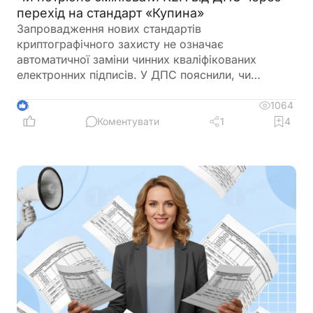
перехід на стандарт «Купина»
Запровадження нових стандартів
криптографічного захисту не означає
автоматичної заміни чинних кваліфікованих
електронних підписів. У ДПС пояснили, чи
залишатимуться дійсними КЕП, видані КНЕДП
ДПС, після переходу на новий стандарт «Купина»
1064
5
та чи потрібно користувачам отримувати нові
Коментувати
1
4
сертифікати