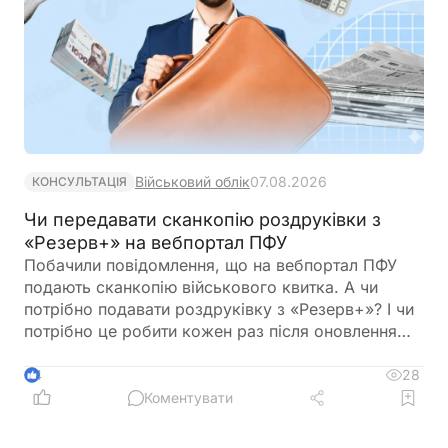
Військовий облік
07.08.2026
КОНСУЛЬТАЦІЯ
Чи передавати сканкопію роздруківки з
«Резерв+» на вебпортал ПФУ
Побачили повідомлення, що на вебпортал ПФУ
подають сканкопію військового квитка. А чи
потрібно подавати роздруківку з «Резерв+»? І чи
потрібно це робити кожен раз після оновлення
роздурківки?
28
4
Коментувати