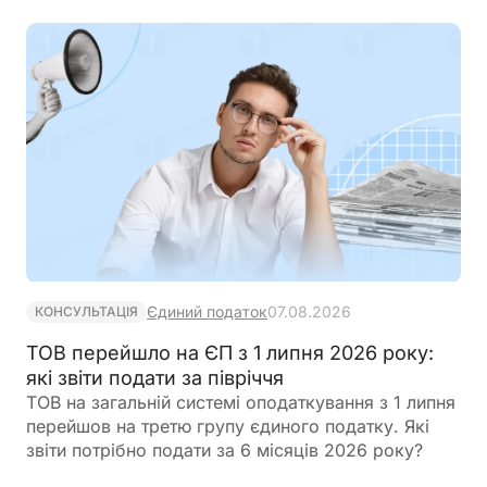
дані, місце проживання, громадянство та навіть
відцифрований образ обличчя. Якщо людини ще
немає у військовому реєстрі, система
автоматично сформує для неї цифровий профіль
на підставі отриманої інформації
Єдиний податок
07.08.2026
КОНСУЛЬТАЦІЯ
ТОВ перейшло на ЄП з 1 липня 2026 року:
які звіти подати за півріччя
ТОВ на загальній системі оподаткування з 1 липня
перейшов на третю групу єдиного податку. Які
звіти потрібно подати за 6 місяців 2026 року?