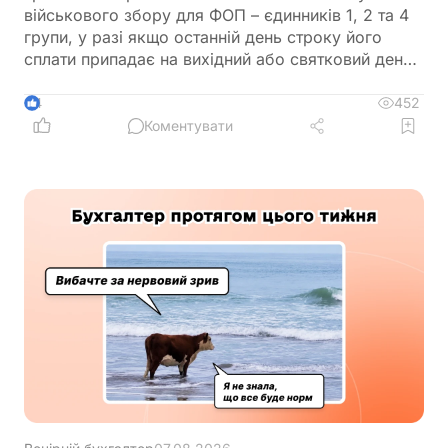
військового збору для ФОП – єдинників 1, 2 та 4
групи, у разі якщо останній день строку його
сплати припадає на вихідний або святковий день,
не переноситься на операційний день, що настає
за вихідним або святковим днем
452
4
Коментувати