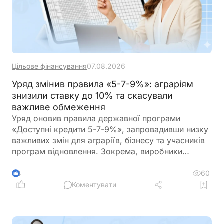
Цільове фінансування
07.08.2026
Уряд змінив правила «5-7-9%»: аграріям
знизили ставку до 10% та скасували
важливе обмеження
Уряд оновив правила державної програми
«Доступні кредити 5-7-9%», запровадивши низку
важливих змін для аграріїв, бізнесу та учасників
програм відновлення. Зокрема, виробники
сільськогосподарської продукції отримають
більше можливостей для фінансування
60
4
оборотного капіталу за нижчою ставкою, а з 1
Коментувати
вересня запрацюють нові вимоги для учасників
програми