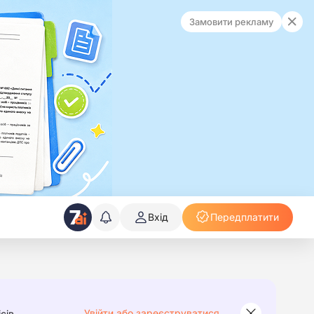
Замовити рекламу
Вхід
Передплатити
Увійти або зареєструватися
сів.