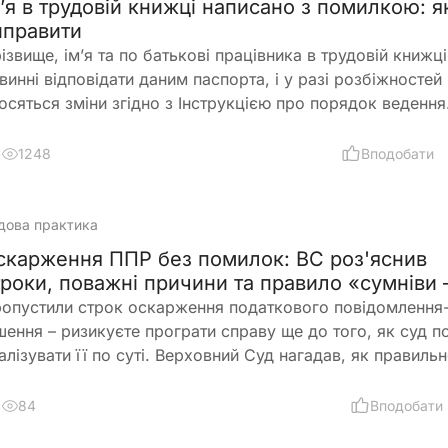
м’я в трудовій книжці написано з помилкою: я
гадав про правильне заповнення заяви-розрахунку для
иправити
нансування страхових виплат
ізвище, ім’я та по батькові працівника в трудовій книжці
винні відповідати даним паспорта, і у разі розбіжностей
осяться зміни згідно з Інструкцією про порядок ведення
удових книжок. Такі дії необхідно зробити, щоб уникнут
облем та питань під час оформлення пенсії
1248
Вподобати
дова практика
скарження ППР без помилок: ВС роз'яснив
троки, поважні причини та правило «сумніви 
ористь платника»
опустили строк оскарження податкового повідомлення
шення – ризикуєте програти справу ще до того, як суд п
алізувати її по суті. Верховний Суд нагадав, як правиль
значити строки звернення до суду, коли їх можна понов
му принцип in dubio pro tributario залишається одним із
84
Вподобати
йсильніших аргументів на користь платника податків