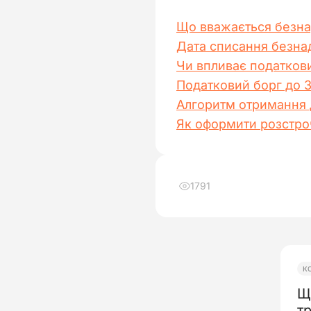
Що вважається безна
Дата списання безнаді
Чи впливає податков
Податковий борг до 3
Алгоритм отримання д
Як оформити розстроч
1791
К
Щ
тр