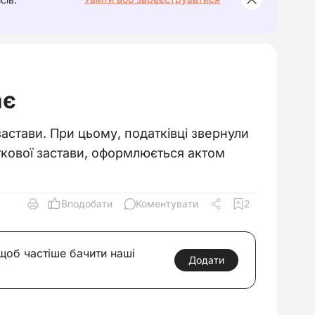
ає
астави. При цьому, податківці звернули
ткової застави, оформлюється актом
Вподобати
Коментувати
2
 щоб частіше бачити наші
Додати