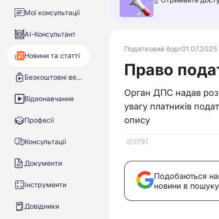
Мої консультації
АІ-Консультант
Податковий борг
01.07.2025
Новини та статті
Право подат
Безкоштовні вебінари
Орган ДПС надав роз’
Відеонавчання
увагу платників пода
опису
Професії
Консультації
1791
Документи
Подобаються на
Інструменти
новини в пошуку
Довідники