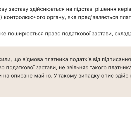
ву заставу здійснюється на підставі рішення кері
 контролюючого органу, яке пред'являється плат
яке поширюється право податкової застави, скла
сили, що відмова платника податків від підписання
 податкової застави, не звільняє такого платника
и на описане майно. У такому випадку опис здійс