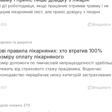
і дії роботодавця, якщо працівник отримав травму і не
дкрив лікарняний лист, але приніс довідку з лікарні
5
Вподобати
карняні та декретні
ові правила лікарняних: хто втратив 100%
озміру оплату лікарняного
змір допомоги по тимчасовій непрацездатності здебіль
лежить від страхового стажу працівника. Водночас
конодавство передбачає низку категорій застрахованих 
і мають право на оплату лікарняного у розмірі 100%
редньої заробітної плати незалежно від тривалості
7
Вподобати
рахового стажу. До них належать, зокрема, ветерани ві
страждалі внаслідок Чорнобильської катастрофи, окрем
абілітовані особи та працівники резидентів Дія.City. Пен
удові книжки, ЕТК
нд також звернув увагу на зміни щодо донорів крові та