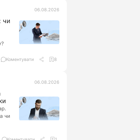
06.08.2026
: чи
у?
Коментувати
8
06.08.2026
а
ки
ар.
а чи
Коментувати
1