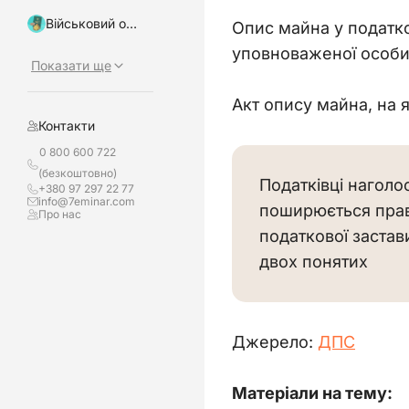
Військовий облік, бронювання
Опис майна у податко
уповноваженої особи)
Показати ще
Акт опису майна, на 
Контакти
0 800 600 722
(безкоштовно)
Податківці наголо
+380 97 297 22 77
info@7eminar.com
поширюється право
Про нас
податкової застав
двох понятих
Джерело: 
ДПС
Матеріали на тему: