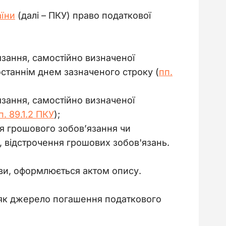
аїни
 (далі – ПКУ) право податкової 
язання, самостійно визначеної
 останнім днем зазначеного строку (
пп.
язання, самостійно визначеної
п. 89.1.2 ПКУ
);
я грошового зобов’язання чи
, відстрочення грошових зобов'язань.
ави, оформлюється актом опису.
 як джерело погашення податкового 