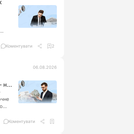
к
и
Коментувати
2
06.08.2026
– на
-
очне
но
ити та
Коментувати