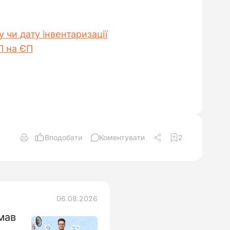
 чи дату інвентаризації
П на ЄП
Вподобати
Коментувати
2
06.08.2026
мав