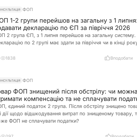
ФОП
ОНСУЛЬТАЦІЯ
ОП 1-2 групи перейшов на загальну з 1 липня
одавати декларацію по ЄП за півріччя 2026
П 2 група ЄП, з 1 липня перейшов на загальну систему.
кларацію по 2 групі має здати за півріччя чи в кінці рок
1838
Вподобати
ФОП
ОНСУЛЬТАЦІЯ
овар ФОП знищений після обстрілу: чи можн
тримати компенсацію та не сплачувати подат
П, єдиний податок 2 група. Після обстрілу знищено тов
і дії щодо відшкодування витрат по знищеному товару, т
же ФОП не сплачувати податки?
297
Вподобати