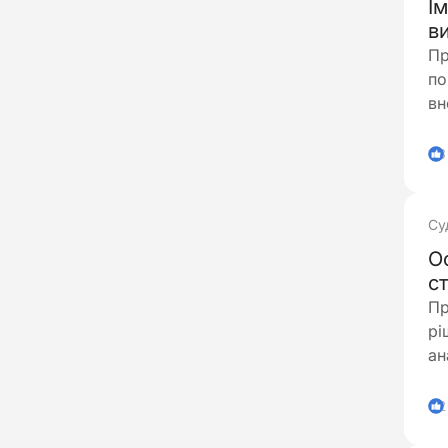
І
на
в
фі
Пр
по
вн
тр
пр
3
Су
О
с
к
Пр
рі
ан
ви
чо
2
на