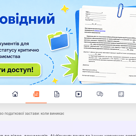
о податкової застави: коли виникає
п до відео, документів, AI-Консультанта та інших корисних серві