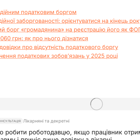
дійним податковим боргом
йної заборгованості: орієнтуватися на кінець року
ий борг «громадянина» на реєстрацію його як ФО
060 грн: як про нього дізнатися
овідки про відсутність податкового боргу
ення податкових зобов’язань у 2025 році
Лікарняні та декретні
ОНСУЛЬТАЦІЯ
о робити роботодавцю, якщо працівник отри
авму і приніс лише довідку з лікарні