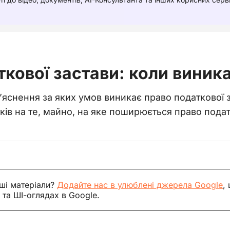
кової застави: коли виник
яснення за яких умов виникає право податкової з
тків на те, майно, на яке поширюється право пода
ші матеріали?
Додайте нас в улюблені джерела Google
,
 та ШІ-оглядах в Google.