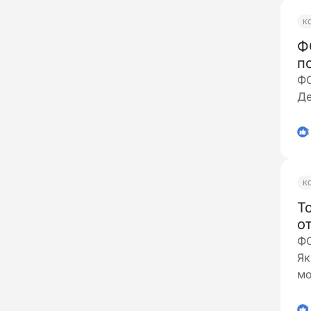
К
Ф
п
ФО
Де
8
К
Т
о
ФО
Як
мо
4