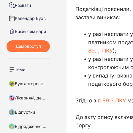
Розваги
Податківці пояснили, 
застави виникає:
Календар Бухгалтера
Виїзні семінари
у разі несплати 
платником податк
89.1.1 ПКУ
);
у разі несплати 
контролюючим ор
Теми
у випадку, визн
податкового бор
Бухгалтерський облік
Лікарняні, декретні
Згідно з 
п.89.3 ПКУ
 м
Відпустки
До акту опису включа
боргу.
Відрядження, підзвітні кошти