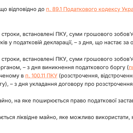
що відповідно до 
п. 89.1 Податкового кодексу Укр
у строки, встановлені ПКУ, суми грошового зобов'
ів у податковій декларації, – з дня, що настає за
у строки, встановлені ПКУ, суми грошового зобов'
ганом, – з дня виникнення податкового боргу (
п
аченому в
п. 100.11 ПКУ
(розстрочення, відстроченн
гу), – з дня укладання договору про розстрочення
айно, на яке поширюється право податкової заст
ється ліквідне майно, яке можливо використати,