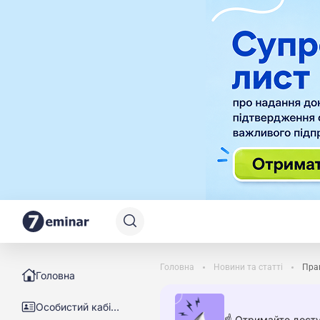
Головна
Новини та статті
Прав
Головна
Особистий кабінет
☝️ Отримайте досту