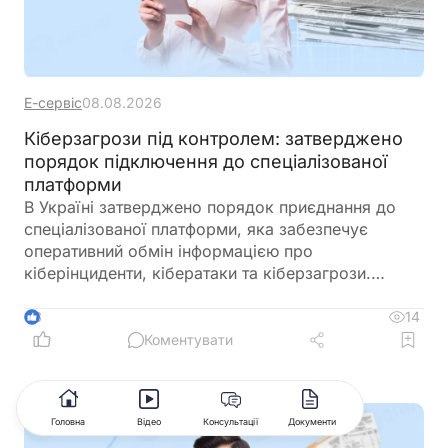
Е-сервіс
08.08.2026
Кіберзагрози під контролем: затверджено
порядок підключення до спеціалізованої
платформи
В Україні затверджено порядок приєднання до
спеціалізованої платформи, яка забезпечує
оперативний обмін інформацією про
кіберінциденти, кібератаки та кіберзагрози.
Новий механізм покликаний посилити взаємодію
між державними органами, операторами
14
3
критичної інфраструктури та іншими суб’єктами
Коментувати
кібербезпеки
Головна
Відео
Консультації
Документи