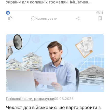
України для колишніх громадян. Ініціатива
передбачає скасування обов'язкового складання
іспитів з української мови, історії України та
11
1
Конституції для цієї категорії заявників
Коментувати
Готівкові кошти, розрахунки
09.08.2026
Чекліст для військових: що варто зробити з