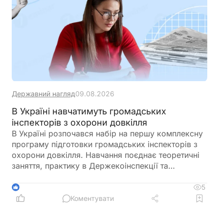
Державний нагляд
09.08.2026
В Україні навчатимуть громадських
інспекторів з охорони довкілля
В Україні розпочався набір на першу комплексну
програму підготовки громадських інспекторів з
охорони довкілля. Навчання поєднає теоретичні
заняття, практику в Держекоінспекції та
розробку власних природоохоронних проєктів
5
1
Коментувати