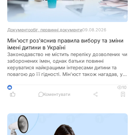
Документообіг, первинні документи
09.08.2026
Мін'юст роз'яснив правила вибору та зміни
імені дитини в Україні
Законодавство не містить переліку дозволених чи
заборонених імен, однак батьки повинні
керуватися найкращими інтересами дитини та
повагою до її гідності. Мін'юст також нагадав, у
яких випадках і до якого віку можна змінити ім'я
дитини
10
1
Коментувати