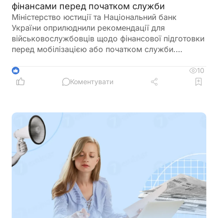
фінансами перед початком служби
Міністерство юстиції та Національний банк
України оприлюднили рекомендації для
військовослужбовців щодо фінансової підготовки
перед мобілізацією або початком служби.
Зокрема, радять заздалегідь впорядкувати
документи, перевірити банківські рахунки,
10
1
кредити, заощадження та оформити необхідні
Коментувати
довіреності