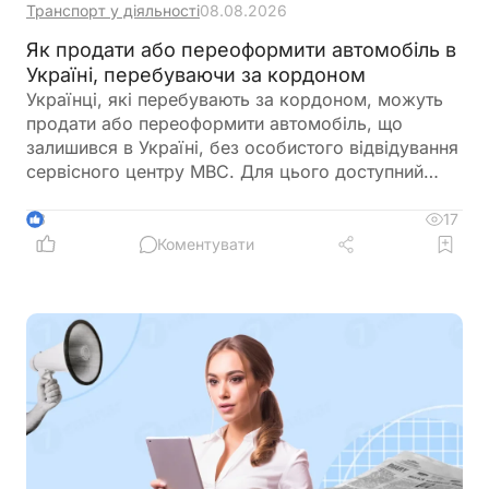
Транспорт у діяльності
08.08.2026
Як продати або переоформити автомобіль в
Україні, перебуваючи за кордоном
Українці, які перебувають за кордоном, можуть
продати або переоформити автомобіль, що
залишився в Україні, без особистого відвідування
сервісного центру МВС. Для цього доступний
онлайн-продаж через Дію або оформлення
довіреності на уповноваженого представника
17
3
Коментувати