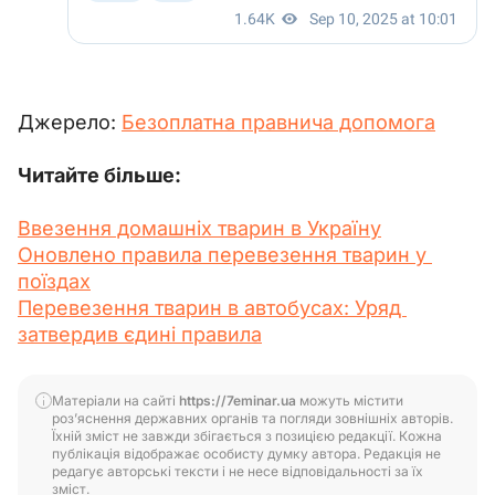
Джерело: 
Безоплатна правнича допомога
Читайте більше:
Ввезення домашніх тварин в Україну
Оновлено правила перевезення тварин у 
поїздах
Перевезення тварин в автобусах: Уряд 
затвердив єдині правила
Матеріали на сайті
https://7eminar.ua
можуть містити
роз’яснення державних органів та погляди зовнішніх авторів.
Їхній зміст не завжди збігається з позицією редакції. Кожна
публікація відображає особисту думку автора. Редакція не
редагує авторські тексти і не несе відповідальності за їх
зміст.