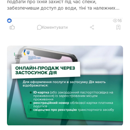
подбати про їхній захист під час спеки,
забезпечивши доступ до води, тіні та належних
умов утримання. У відомстві також нагадали про
заборону залишати тварин у зачинених
16
3
автомобілях або на прив’язі під прямим сонячним
Коментувати
промінням