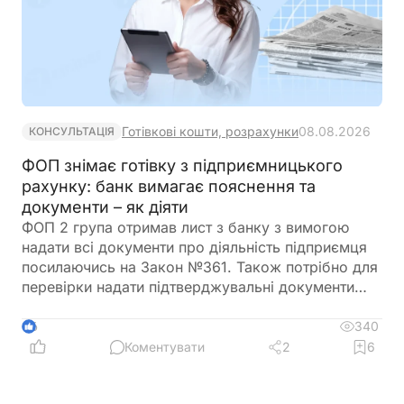
Готівкові кошти, розрахунки
08.08.2026
КОНСУЛЬТАЦІЯ
ФОП знімає готівку з підприємницького
рахунку: банк вимагає пояснення та
документи – як діяти
ФОП 2 група отримав лист з банку з вимогою
надати всі документи про діяльність підприємця
посилаючись на Закон №361. Також потрібно для
перевірки надати підтверджувальні документи
закупівлі товару і пояснення використання
готівкових коштів (в дозволеному об’ємі
340
6
періодично знімаються з поточного рахунку).
Коментувати
2
6
ФОП не обліковує всі операції в господарській
діяльності. Яким чином можна надати пояснення