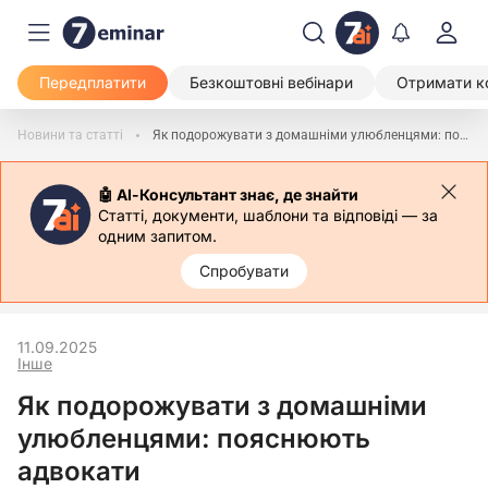
Передплатити
Безкоштовні вебінари
Отримати к
Новини та статті
Як подорожувати з домашніми улюбленцями: пояснюють адвокати
🤖 АІ-Консультант знає, де знайти
Статті, документи, шаблони та відповіді — за
одним запитом.
Спробувати
11.09.2025
Інше
Як подорожувати з домашніми
улюбленцями: пояснюють
адвокати