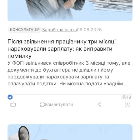
Заробітна плата
09.08.2026
КОНСУЛЬТАЦІЯ
Після звільнення працівнику три місяці
нараховували зарплату: як виправити
помилку
У ФОП звільнився співробітник 3 місяці тому, але
документи до бухгалтера не дійшли і йому
продовжували нараховувати зарплату та
сплачувати податки. Чи можна подати «заднім
числом» повідомлення про звільнення в
податкову та відкоригувати зарплатну звітність? І
19
3
чи повинен він повернути виплачену йому
Коментувати
зарплату?