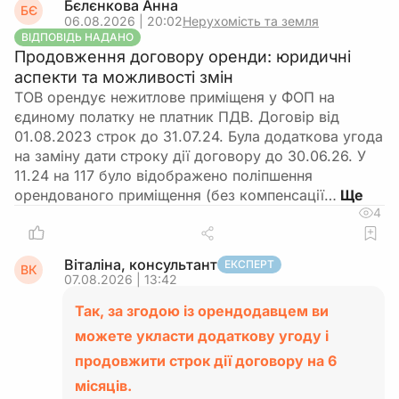
Бєлєнкова Анна
БЄ
06.08.2026 | 20:02
Нерухомість та земля
ВІДПОВІДЬ НАДАНО
Продовження договору оренди: юридичні
аспекти та можливості змін
ТОВ орендує нежитлове приміщеня у ФОП на
єдиному полатку не платник ПДВ. Договір від
01.08.2023 строк до 31.07.24. Була додаткова угода
на заміну дати строку дії договору до 30.06.26. У
11.24 на 117 було відображено поліпшення
орендованого приміщення (без компенсації…
4
Віталіна, консультант
ЕКСПЕРТ
ВК
07.08.2026 | 13:42
Так, за згодою із орендодавцем ви
можете укласти додаткову угоду і
продовжити строк дії договору на 6
місяців.