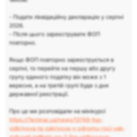
- Подати ліквідаційну декларацію у серпні
2026.
- Після цього зареєструвати ФОП
повторно.
Якщо ФОП повторно зареєструється в
серпні, то перейти на першу або другу
групу єдиного податку він може з 1
вересня, а на третій групі буде з дня
державної реєстрації.
Про це ми розповідали на мінікурсі
https://7eminar.ua/news/13749-fop-
vidkrivsya-ta-zakrivsya-v-odnomu-roci-yak-
zvituvati-ta#keis-no-2-fop-vidkryvsya-