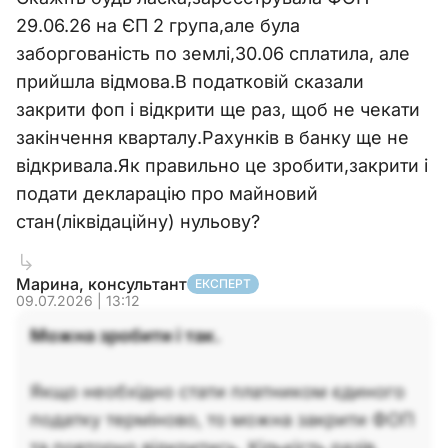
29.06.26 на ЄП 2 група,але була
заборгованість по землі,30.06 сплатила, але
прийшла відмова.В податковій сказали
закрити фоп і відкрити ще раз, щоб не чекати
закінчення кварталу.Рахунків в банку ще не
відкривала.Як правильно це зробити,закрити і
подати декларацію про майновий
стан(ліквідаційну) нульову?
Марина, консультант
ЕКСПЕРТ
09.07.2026 | 13:12
Можна зробити і так.
Якщо необхідно стати платником єдиного
податку терміново, то можна закрити ФОП
та повторно відкритись. Кількість разів,