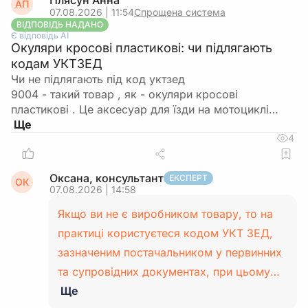
Плясун Анна
АП
07.08.2026 | 11:54
Спрощена система
ВІДПОВІДЬ НАДАНО
Є відповідь АІ
Окуляри кросові пластикові: чи підлягають
кодам УКТЗЕД
Чи не підлягають під код уктзед
9004 - такий товар , як - окуляри кросові
пластикові . Це аксесуар для їзди на мотоциклі…
4
Оксана, консультант
ЕКСПЕРТ
ОК
07.08.2026 | 14:58
Якщо ви не є виробником товару, то на
практиці користуєтеся кодом УКТ ЗЕД,
зазначеним постачальником у первинних
та супровідних документах, при цьому…
Ще