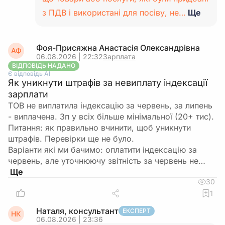
з ПДВ і використані для посіву, не…
Ще
Фоя-Присяжна Анастасія Олександрівна
АФ
06.08.2026 | 22:32
Зарплата
ВІДПОВІДЬ НАДАНО
Є відповідь АІ
Як уникнути штрафів за невиплату індексації
зарплати
ТОВ не виплатила індексацію за червень, за липень
- виплачена. Зп у всіх більше мінімальної (20+ тис).
Питання: як правильно вчинити, щоб уникнути
штрафів. Перевірки ще не було.
Варіанти які ми бачимо: оплатити індексацію за
червень, але уточнюючу звітність за червень не…
30
1
Наталя, консультант
ЕКСПЕРТ
НК
06.08.2026 | 23:36