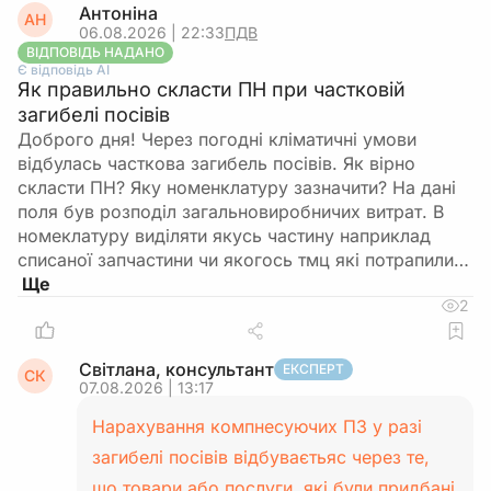
Антоніна
АН
06.08.2026 | 22:33
ПДВ
ВІДПОВІДЬ НАДАНО
Є відповідь АІ
Як правильно скласти ПН при частковій
загибелі посівів
Доброго дня! Через погодні кліматичні умови
відбулась часткова загибель посівів. Як вірно
скласти ПН? Яку номенклатуру зазначити? На дані
поля був розподіл загальновиробничих витрат. В
номеклатуру виділяти якусь частину наприклад
списаної запчастини чи якогось тмц які потрапили…
2
Світлана, консультант
ЕКСПЕРТ
СК
07.08.2026 | 13:17
Нарахування компнесуючих ПЗ у разі
загибелі посівів відбуваєтьяс через те,
що товари або послуги, які були придбані