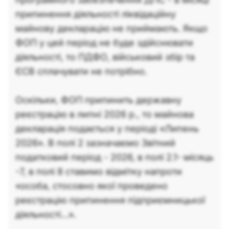
припинення діяльності ліквідаційну
майнову декларацію не приймають. Якщо
ФОП у цей період не буде здійснювати
діяльності, то ПДФО, військовий збір та
ЄСВ сплачувати не потрібно.
Оскільки, ФОП припинить державну
реєстрацію в липні 2026 р., то майнова
декларація подається у періоді «Липень
2026». В полі 2 зазначаємо Звітний
податковий період - 2026, в полі 2.1- місяць
-7, в полі 8 ставимо відмітку напроти
«особа, стосовно якої проведено
реєстрацію припинення підприємницької
діяльності...».