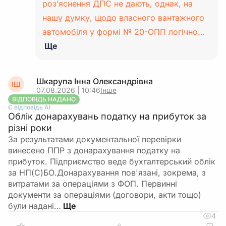
роз’яснення ДПС не дають, однак, на
нашу думку, щодо власного вантажного
автомобіля у формі № 20-ОПП логічно…
Ще
Шкарупа Інна Олександрівна
ІШ
07.08.2026 | 10:46
Інше
ВІДПОВІДЬ НАДАНО
Є відповідь АІ
Облік донарахувань податку на прибуток за
різні роки
За результатами документальної перевірки
винесено ППР з донарахування податку на
прибуток. Підприємство веде бухгалтерський облік
за НП(С)БО.Донарахування пов'язані, зокрема, з
витратами за операціями з ФОП. Первинні
документи за операціями (договори, акти тощо)
були надані…
4