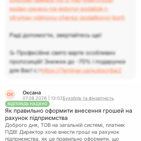
podav-zayavu-na-iedynyi-podatok-i-
otrymav-vidmovu-cherez-podatkovyi-borh
Раді допомогти, звертайтесь ще!
🥳 Професійне свято варте особливих
пропозицій! Знижки до -70% і подарунки
для Вас! 👉
https://7eminar.ua/subscribe2
Оксана
ОК
07.08.2026 | 13:02
Бухоблік та фінзвітність
ВІДПОВІДЬ НАДАНО
Як правильно оформити внесення грошей на
рахунок підприємства
Доброго дня, ТОВ на загальній системі, платник
ПДВ! Директор хоче внести гроші на рахунок
підприємства, як це правильно оформити, що