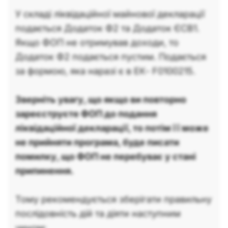
У складі ліквідаційної майнової декларації
подається Додаток Ф2 та Додаток ЄСВ1.
Якщо ФОП не отримував доходи, то
Додаток Ф2 подається пустим. Подається
за формою, яка наразі є в ЕК- F0100215.
Зверніть увагу, що якщо ви повторно
зареєструєте ФОП до подання
ліквідаційної декларації, то потім її може
не прийняти програма, буде писати
помилку, що ФОП не перебуває у стані
припинення.
Тому рекомендується зберігати правильну
послідовність дій та діяти наступним
чином: