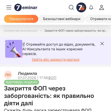
Передплатити
Безкоштовні вебінари
Отримати к
Особистий консультант
Закриття ФОП через заборгованість: як правильно діяти далі
☝️ Отримайте доступ до відео, документів,
AI-Консультанта та інших корисних
сервісів.
Увійти або зареєструватися
Людмила
ЛЮ
07.07.2026 | 17:56
ФОП
ВІДПОВІДЬ НАДАНО
Закриття ФОП через
заборгованість: як правильно
діяти далі
Скажіть будь ласка,зареєструвала ФОП