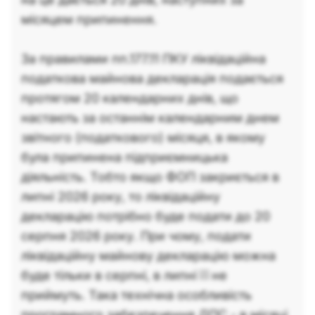
місяцем припинення.
За правилами пп.177.11 ПКУ ліквідаційна
податкова майнова декларація подається
протягом 20 календарних днів, що
настають за останнім календарним днем
звітного (податкового) місяця, в якому
була припинена підприємницька
діяльність. Тобто якщо ФОП закриється в
липні 2026 року, то ліквідаційну
декларацію потрібно буде подати до 20
серпня 2026 року. При чому, подати
ліквідаційну майнову декларацію можна
буде тільки в серпні, в липні її не
приймуть. Така технічна особливість
програмного забезпечення ДПС - в місяці