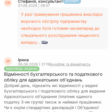
Стефанія, консультант
ЕКСПЕРТ
СК
07.08.2026 | 08:57
У разі травмування працівника внаслідок
ворожого обстрілу підприємству
необхідно бути готовим насамперед до
спеціального розслідування нещасного
випадку…
Ще
Ірина
ІР
06.08.2026 | 21:19
Бухоблік та фінзвітність
ВІДПОВІДЬ НАДАНО
Відмінності бухгалтерського та податкового
обліку для адвокатських обʼєднань
Добрий день, підкажіть які відмінності у ведені
бухгалтерського і податкового обліку для ведення
Адвокатського обʼєднання (платник єдиного
податку 3-ия група) також ж наймані працівники.
Чи є окрім стандартних декларацій і Обʼєднаної