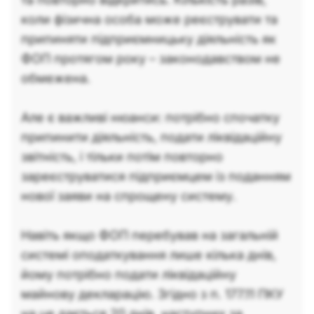
коли фізична особа може реєструвати та
припиняти підприємницьку діяльність як
ФОП протягом року – законодавством не
обмежена.
Але є важливі нюанси: потрібно спочатку
припинити діяльність, подати ліквідаційну
звітність, і тільки потім повторно
зареєструватися підприємцем із поданням
нової заяви на спрощену систему.
Навіть якщо ФОП перебував на загальній
системі оподаткування лише кілька днів,
йому потрібно подати ліквідаційну
майнову декларацію. Згідно з п. 177.11 ПКУ
на це дається 20 днів, наступних за