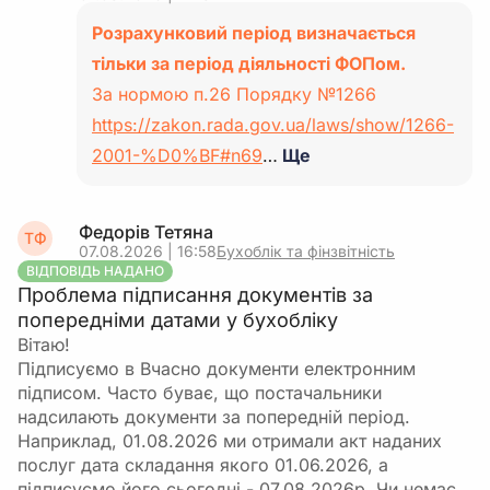
Розрахунковий період визначається
тільки за період діяльності ФОПом.
За нормою п.26 Порядку №1266
https://zakon.rada.gov.ua/laws/show/1266-
2001-%D0%BF#n69
…
Ще
Федорів Тетяна
ТФ
07.08.2026 | 16:58
Бухоблік та фінзвітність
ВІДПОВІДЬ НАДАНО
Проблема підписання документів за
попередніми датами у бухобліку
Вітаю!
Підписуємо в Вчасно документи електронним
підписом. Часто буває, що постачальники
надсилають документи за попередній період.
Наприклад, 01.08.2026 ми отримали акт наданих
послуг дата складання якого 01.06.2026, а
підписуємо його сьогодні - 07.08.2026р. Чи немає