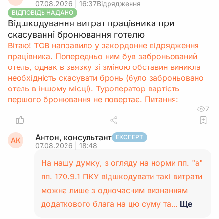
07.08.2026 | 16:37
Відрядження
ВІДПОВІДЬ НАДАНО
Відшкодування витрат працівника при
скасуванні бронювання готелю
Вітаю! ТОВ направило у закордонне відрядження
працівника. Попередньо ним був заброньований
отель, однак в звязку зі зміною обставин виникла
необхідність скасувати бронь (було заброньовано
отель в іншому місці). Туроператор вартість
першого бронювання не повертає. Питання:
7
Антон, консультант
ЕКСПЕРТ
АК
07.08.2026 | 18:48
На нашу думку, з огляду на норми пп. "а"
пп. 170.9.1 ПКУ відшкодувати такі витрати
можна лише з одночасним визнанням
додаткового блага на цю суму та…
Ще