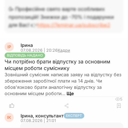
статусу або відстрочки від мобілізації
Порядку
🥳 Професійне свято варте особливих
№76
.
пропозицій! Знижки до -70% і подарунки
Підсумок: працівник має право продовжувати
для Вас! 👉
https://7eminar.ua/subscribe2
роботу за сумісництвом, а питання звільнення з
сумісництва є скоріше предметом домовленості
з роботодавцем, а не обов’язком,
Ірина
ІР
встановленим законодавством.
07.08.2026 | 20:26
Кадри
ВІДПОВІДЬ НАДАНО
Чи потрібно брати відпустку за основним
місцем роботи суміснику
Зовнішний сумісник написав заяву на відпустку без
збереження заробітної плати на 14 днів. Чи
обов'язково брати аналогічну відпустку за
основним місцем роботи…
5
Ірина, консультант
ЕКСПЕРТ
ІК
07.08.2026 | 21:01