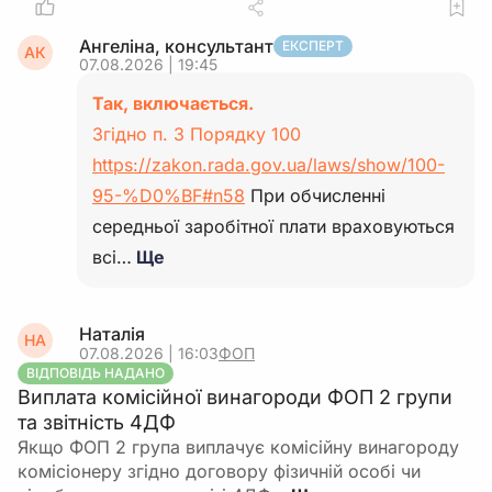
Ангеліна, консультант
ЕКСПЕРТ
АК
07.08.2026 | 19:45
Так, включається.
Згідно п. 3 Порядку 100
https://zakon.rada.gov.ua/laws/show/100-
95-%D0%BF#n58
При обчисленні
середньої заробітної плати враховуються
всі…
Ще
Наталія
НА
07.08.2026 | 16:03
ФОП
ВІДПОВІДЬ НАДАНО
Виплата комісійної винагороди ФОП 2 групи
та звітність 4ДФ
Якщо ФОП 2 група виплачує комісійну винагороду
комісіонеру згідно договору фізичній особі чи