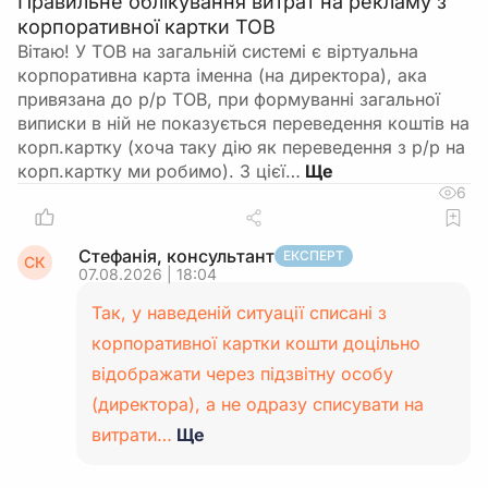
Правильне облікування витрат на рекламу з
корпоративної картки ТОВ
Вітаю! У ТОВ на загальній системі є віртуальна
корпоративна карта іменна (на директора), ака
привязана до р/р ТОВ, при формуванні загальної
виписки в ній не показується переведення коштів на
корп.картку (хоча таку дію як переведення з р/р на
корп.картку ми робимо). З цієї…
6
Стефанія, консультант
ЕКСПЕРТ
СК
07.08.2026 | 18:04
Так, у наведеній ситуації списані з
корпоративної картки кошти доцільно
відображати через підзвітну особу
(директора), а не одразу списувати на
витрати…
Ще