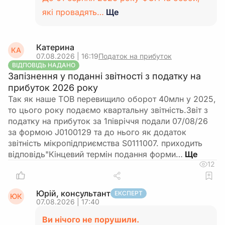
які провадять…
Ще
Катерина
КА
07.08.2026 | 16:19
Податок на прибуток
ВІДПОВІДЬ НАДАНО
Запізнення у поданні звітності з податку на
прибуток 2026 року
Так як наше ТОВ перевищило оборот 40млн у 2025,
то цього року подаємо квартальну звітність.Звіт з
податку на прибуток за 1півріччя подали 07/08/26
за формою J0100129 та до нього як додаток
звітність мікропідприємства S0111007. приходить
відповідь"Кінцевий термін подання форми…
12
Юрій, консультант
ЕКСПЕРТ
ЮК
07.08.2026 | 17:40
Ви нічого не порушили.