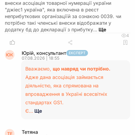
внески асоціація товарної нумерації україни
"джіес1 україна", яка включена в реєст
неприбуткових організаціїй за ознакою 0039. чи
потрібно такі членські внески відображати у
додатку бд до декларації з прибутку…
4
Юрій, консультант
ЕКСПЕРТ
ЮК
07.08.2026 | 18:55
Вважаємо,
що навряд чи потрібно.
Адже дана асоціація займається
діяльністю, яка спрямована на
впровадження в Україні всесвітніх
стандартах GS1.
Є…
Ще
Тетяна
ТЕ