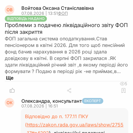
Войтова Оксана Станіславівна
ОВ
07.08.2026 | 13:51
ФОП
ВІДПОВІДЬ НАДАНО
Проблеми з подачею ліквідаційного звіту ФОП
після закриття
ФОП загальна система оподаткування.Став
пенсіонером в квітні 2026. Для того щоб пенсійний
фонд бачив нарахування в 2026 році здала
довідкову в квітні. В серпні ФОП закрилася .ЯК
здати ліквідаційний річний звіт ,в якому періоді його
формувати ? Подаю в періоді рік -не приймає,в…
5
Олександра, консультант
ЕКСПЕРТ
ОК
07.08.2026 | 16:51
Відповідно до п. 177.11 ПКУ
(
https://zakon.rada.gov.ua/laws/show/2755