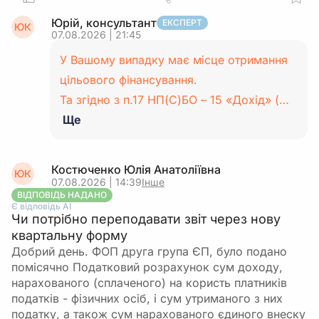
Юрій, консультант
ЕКСПЕРТ
ЮК
07.08.2026 | 21:45
У Вашому випадку має місце отримання
цільового фінансування.
Та згідно з п.17 НП(С)БО – 15 «Дохід» (…
Ще
Костюченко Юлія Анатоліївна
ЮК
07.08.2026 | 14:39
Інше
ВІДПОВІДЬ НАДАНО
Є відповідь АІ
Чи потрібно переподавати звіт через нову
квартальну форму
Добрий день. ФОП друга група ЄП, було подано
помісячно Податковий розрахунок сум доходу,
нарахованого (сплаченого) на користь платників
податків - фізичних осіб, і сум утриманого з них
податку, а також сум нарахованого єдиного внеску