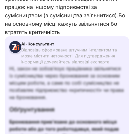
працює на іншому підприємстві за
сумісництвом (з сумісництва звільнитися).Бо
на основному місці кажуть звільнятися бо
втратять критичність
АІ-Консультант
Відповідь сформована штучним інтелектом та
може містити неточності. Для підтвердження
інформації дочекайтесь відповіді експерта.
Ні, закон не зобов’язує працівника звільнятися
із сумісництва через бронювання за основним
місцем роботи, а саме по собі сумісництво не
позбавляє підприємство «критичності» чи права
на бронювання.
Обґрунтування
Бронювання прив’язане до основного місця
роботи або до того роботодавця, який подав