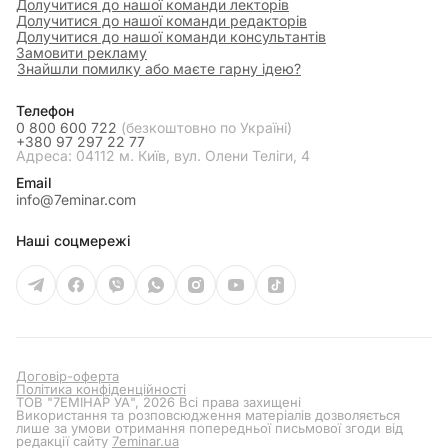
Долучитися до нашої команди лекторів
Долучитися до нашої команди редакторів
Долучитися до нашої команди консультантів
Замовити рекламу
Знайшли помилку або маєте гарну ідею?
Телефон
0 800 600 722
(безкоштовно по Україні)
+380 97 297 22 77
Адреса: 04112 м. Київ, вул. Олени Теліги, 4
Email
info@7eminar.com
Наші соцмережі
Договір-оферта
Політика конфіденційності
ТОВ "7ЕМІНАР УА", 2026 Всі права захищені
Використання та розповсюдження матеріалів дозволяється
лише за умови отримання попередньої письмової згоди від
редакції сайту
7eminar.ua