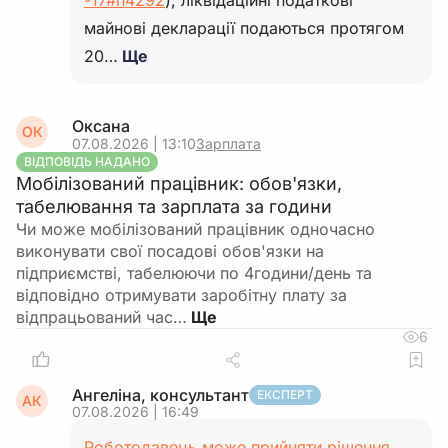
-17#n4292
), ліквідаційні податкові
майнові декларації подаються протягом
20…
Ще
Оксана
ОК
07.08.2026 | 13:10
Зарплата
ВІДПОВІДЬ НАДАНО
Мобілізований працівник: обов'язки,
табелювання та зарплата за години
Чи може мобілізований працівник одночасно
виконувати свої посадові обов'язки на
підприємстві, табелюючи по 4години/день та
відповідно отримувати заробітну плату за
відпрацьований час…
6
Ангеліна, консультант
ЕКСПЕРТ
АК
07.08.2026 | 16:49
Роботодавець може прийняти рішення