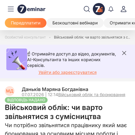
Передплатити
Безкоштовні вебінари
Отримати к
Особистий консультант
Військовий облік: чи варто звільнятися з сумісництва
☝️ Отримайте доступ до відео, документів,
AI-Консультанта та інших корисних
сервісів.
Увійти або зареєструватися
Даньків Маряна Богданівна
МД
07.07.2026 | 12:14
Військовий облік та бронювання
ВІДПОВІДЬ НАДАНО
Військовий облік: чи варто
звільнятися з сумісництва
Чи потрібно звільнятися працівнику який має
бронювання за основним місцем роботи і