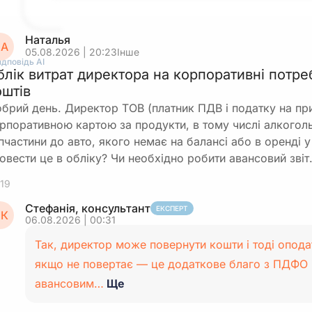
Наталья
А
05.08.2026 | 20:23
Інше
ідповідь АІ
блік витрат директора на корпоративні потре
оштів
брий день. Директор ТОВ (платник ПДВ і податку на пр
рпоративною картою за продукти, в тому числі алкоголь 
пчастини до авто, якого немає на балансі або в оренді 
овести це в обліку? Чи необхідно робити авансовий зві
19
Стефанія, консультант
ЕКСПЕРТ
К
06.08.2026 | 00:31
Так, директор може повернути кошти і тоді опода
якщо не повертає — це додаткове благо з ПДФО і
авансовим…
Ще