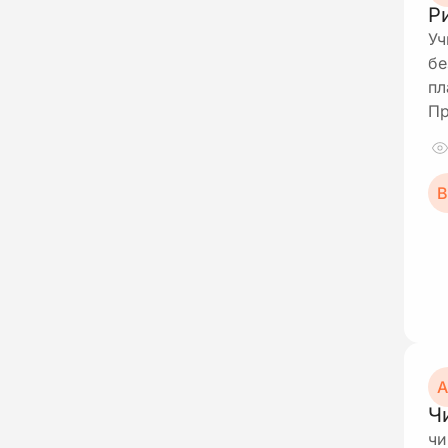
Р
Уч
бе
пл
Пр
В
А
Ч
чи