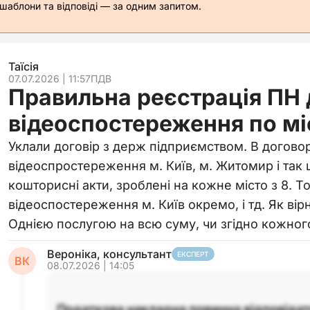
 шаблони та відповіді — за одним запитом.
Таїсія
07.07.2026 | 11:57
ПДВ
Правильна реєстрація ПН 
відеоспостереження по мі
Уклали договір з держ підприємством. В договорі
відеоспростереження м. Київ, м. Житомир і так щ
кошторисні акти, зроблені на кожне місто з 8. Т
відеоспостереження м. Київ окремо, і тд. Як ві
Однією послугою на всю суму, чи згідно кожног
Вероніка, консультант
ЕКСПЕРТ
ВК
08.07.2026 | 14:05
Податкова накладна повинна відповіда