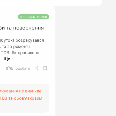
ВІДПОВІДЬ НАДАНО
би та повернення
ибуток) розрахувався
та за ремонт і
у ТОВ. Як правильно
т…
Вподобати
ткування не виникає;
 ВЗ та обов’язковим