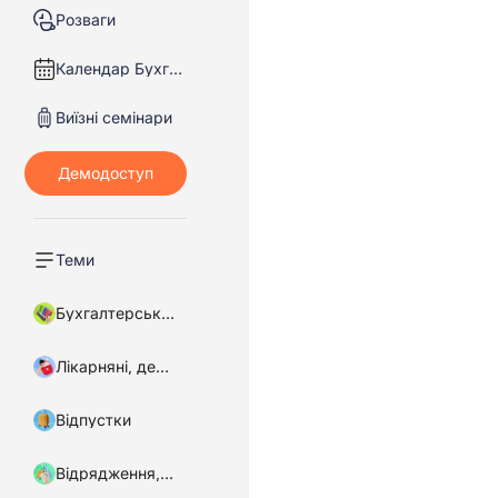
Розваги
Календар Бухгалтера
Виїзні семінари
Теми
Бухгалтерський облік
Лікарняні, декретні
Відпустки
Відрядження, підзвітні кошти