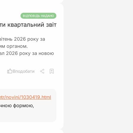
ВІДПОВІДЬ НАДАНО
ти квартальний звіт
вітень 2026 року за
им органом.
ртал 2026 року за новою
Вподобати
ntr/novini/1030419.html
сячною формою,