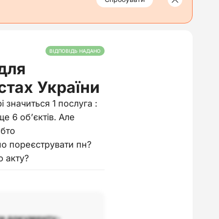
ВІДПОВІДЬ НАДАНО
для
стах України
 значиться 1 послуга :
е 6 обʼєктів. Але
обто
рно пореєструвати пн?
о акту?
ти документу-