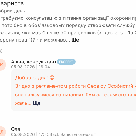
овариств
брий день.
требуємо консультацію з питання організації охорони пр
 потрібно в обов'язковому порядку створювати службу 
варистві, яке має більше 50 працівників (згідно зі ст. 1
орону праці")? Чи можливо…
8
Аліна, консультант
ЕКСПЕРТ
К
05.08.2026 | 18:34
Доброго дня! 😊
Згідно з регламентом роботи Сервісу Особистий 
спеціалізуємося на питаннях бухгалтерського та 
жаль…
Ще
Оля
Л
05.08.2026 | 17:45
ЗЕД. Валютні операції