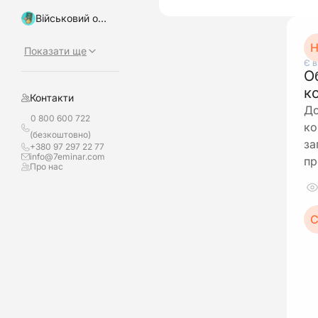
Військовий облік, бронювання
Н
Показати ще
Є в
О
к
Контакти
До
0 800 600 722
ко
(безкоштовно)
за
+380 97 297 22 77
info@7eminar.com
пр
Про нас
С