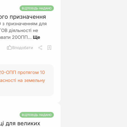
ВІДПОВІДЬ НАДАНО
вого призначення
О з призначенням для
ОВ діяльності не
давати 20ОПП…
Вподобати
20-ОПП протягом 10
ласності на земельну
ВІДПОВІДЬ НАДАНО
ці для великих