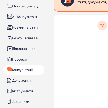
Статті, документи,
Мої консультації
АІ-Консультант
ТА
Новини та статті
Безкоштовні вебінари
Відеонавчання
Професії
Консультації
Документи
Інструменти
Довідники