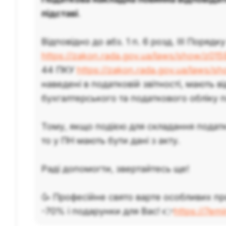
підставі
.
Відповідно до абз. 1 п. 6 розд. III Порядк
https://zakon.rada.gov.ua/laws/show/z015
44 ПКУ
https://zakon.rada.gov.ua/laws/s
наведені в податковій звітності, мають в
бухгалтерського та податкового обліку п
Тому, якщо подією для складання податко
то у ПН мають бути дані з акту.
Раді допомогти, звертайтесь ще!
🥳 Професійне свято варте особливих пр
-70% і подарунки для Вас! 👉
https://7em