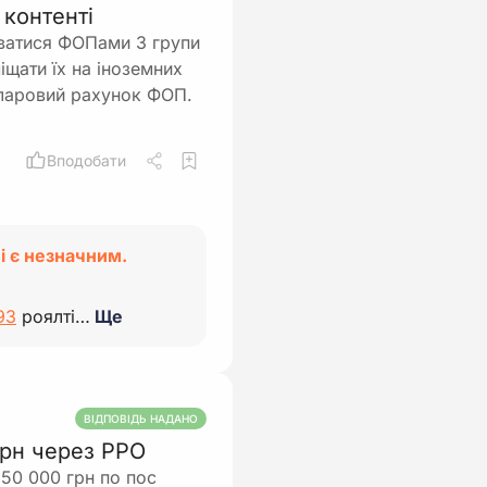
 контенті
руватися ФОПами 3 групи
іщати їх на іноземних
оларовий рахунок ФОП.
Вподобати
лі є незначним.
93
роялті…
Ще
ВІДПОВІДЬ НАДАНО
грн через РРО
50 000 грн по пос