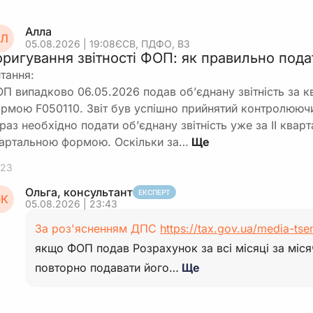
Алла
Л
05.08.2026 | 19:08
ЄСВ, ПДФО, ВЗ
оригування звітності ФОП: як правильно пода
тання:
П випадково 06.05.2026 подав об’єднану звітність за к
рмою F050110. Звіт був успішно прийнятий контролююч
раз необхідно подати об’єднану звітність уже за ІІ ква
артальною формою. Оскільки за…
23
Ольга, консультант
ЕКСПЕРТ
К
05.08.2026 | 23:43
За роз'ясненням ДПС
https://tax.gov.ua/media-tse
якщо ФОП подав Розрахунок за всі місяці за мі
повторно подавати його…
Ще