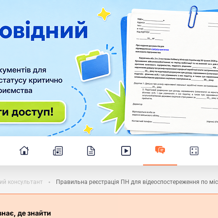
ий консультант
Правильна реєстрація ПН для відеоспостереження по міс
знає, де знайти