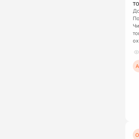
т
До
По
Чи
то
ох
А
О