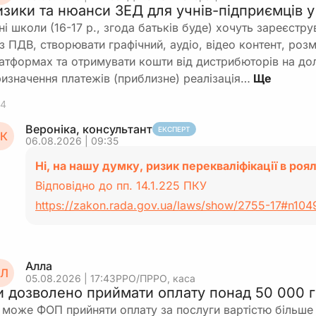
изики та нюанси ЗЕД для учнів-підприємців у
ні школи (16-17 р., згода батьків буде) хочуть зареєст
з ПДВ, створювати графічний, аудіо, відео контент, розм
атформах та отримувати кошти від дистрибюторів на д
изначення платежів (приблизне) реалізація…
4
Вероніка, консультант
ЕКСПЕРТ
К
06.08.2026 | 09:35
Ні, на нашу думку, ризик перекваліфікації в роя
Відповідно до пп. 14.1.225 ПКУ
https://zakon.rada.gov.ua/laws/show/2755-17#n104
Алла
Л
05.08.2026 | 17:43
РРО/ПРРО, каса
и дозволено приймати оплату понад 50 000 
 може ФОП прийняти оплату за послуги вартістю більше 