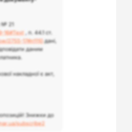
у № 21
9-16#Text
, п. 44.1 ст.
how/2755-17#n1110
дані,
ідповідати даним
латника.
вої накладної є акт,
опозицій! Знижки до
inar.ua/subscribe2