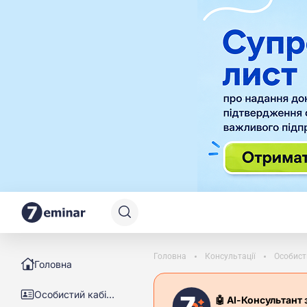
Головна
Консультації
Особист
Головна
Особистий кабінет
🤖 АІ-Консультант 