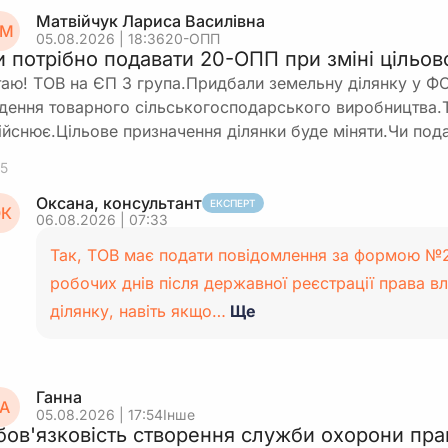
Матвійчук Лариса Василівна
М
05.08.2026 | 18:36
20-ОПП
и потрібно подавати 20-ОПП при зміні цільо
таю! ТОВ на ЄП 3 група.Придбали земельну ділянку у Ф
дення товарного сільськогосподарського виробництва.Т
ійснює.Цільове призначення ділянки буде міняти.Чи по
5
Оксана, консультант
ЕКСПЕРТ
К
06.08.2026 | 07:33
Так, ТОВ має подати повідомлення за формою №
робочих днів після державної реєстрації права в
ділянку, навіть якщо…
Ще
Ганна
А
05.08.2026 | 17:54
Інше
бов'язковість створення служби охорони пра