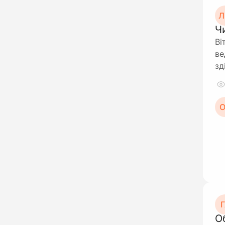
Л
Ч
Ві
ве
зд
О
Г
О