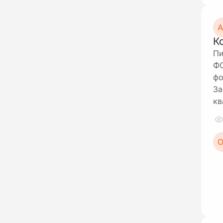
А
К
Пи
ФО
фо
За
кв
О