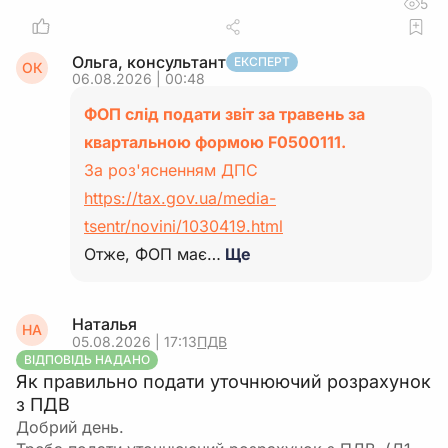
5
Ольга, консультант
ЕКСПЕРТ
ОК
06.08.2026 | 00:48
ФОП слід подати звіт за травень за
квартальною формою F0500111.
За роз'ясненням ДПС
https://tax.gov.ua/media-
tsentr/novini/1030419.html
Отже, ФОП має…
Ще
Наталья
НА
05.08.2026 | 17:13
ПДВ
ВІДПОВІДЬ НАДАНО
Як правильно подати уточнюючий розрахунок
з ПДВ
Добрий день.