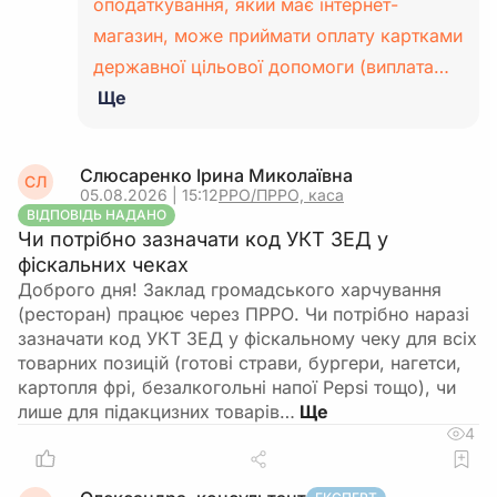
оподаткування, який має інтернет-
магазин, може приймати оплату картками
державної цільової допомоги (виплата…
Ще
Слюсаренко Ірина Миколаївна
СЛ
05.08.2026 | 15:12
РРО/ПРРО, каса
ВІДПОВІДЬ НАДАНО
Чи потрібно зазначати код УКТ ЗЕД у
фіскальних чеках
Доброго дня! Заклад громадського харчування
(ресторан) працює через ПРРО. Чи потрібно наразі
зазначати код УКТ ЗЕД у фіскальному чеку для всіх
товарних позицій (готові страви, бургери, нагетси,
картопля фрі, безалкогольні напої Pepsi тощо), чи
лише для підакцизних товарів…
4