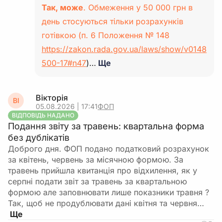
Так, може
. Обмеження у 50 000 грн в
день стосуються тільки розрахунків
готівкою (п. 6 Положення № 148
https://zakon.rada.gov.ua/laws/show/v0148
500-17#n47
)…
Ще
Вікторія
ВІ
05.08.2026 | 17:41
ФОП
ВІДПОВІДЬ НАДАНО
Подання звіту за травень: квартальна форма
без дублікатів
Доброго дня. ФОП подано податковий розрахунок
за квітень, червень за місячною формою. За
травень прийшла квитанція про відхилення, як у
серпні подати звіт за травень за квартальною
формою але заповнювати лише показники травня ?
Так, щоб не продублювати дані квітня та червня…