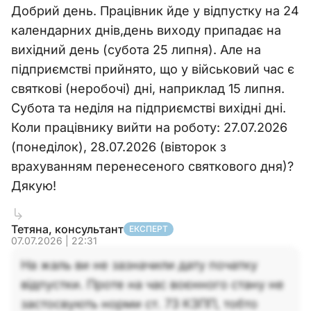
Добрий день. Працівник йде у відпустку на 24
календарних днів,день виходу припадає на
вихідний день (субота 25 липня). Але на
підприємстві прийнято, що у військовий час є
святкові (неробочі) дні, наприклад 15 липня.
Субота та неділя на підприємстві вихідні дні.
Коли працівнику вийти на роботу: 27.07.2026
(понеділок), 28.07.2026 (вівторок з
врахуванням перенесеного святкового дня)?
Дякую!
Тетяна, консультант
ЕКСПЕРТ
07.07.2026 | 22:31
На жаль ви не зазначили дату початку
відпустки. Проте на час воєнного стану не
застосвують норми ст. 73 КЗПП, тобто