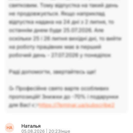
святковим. Тому відпустка на такий день
не продовжується. Якщо наприклад
відпустка надана на 24 дні з 2 липня, то
останнім днем буде 25.07.2026. Але
оскільки 25 і 26 липня вихідні дні, то вийти
на роботу працівник має в перший
робочий день - 27.07.2026 у понеділок
Раді допомогти, звертайтесь ще!
🥳 Професійне свято варте особливих
пропозицій! Знижки до -70% і подарунки
для Вас! 👉
https://7eminar.ua/subscribe2
Наталья
НА
05.08.2026 | 20:23
Інше