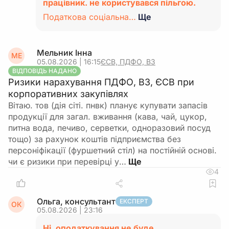
працівник. не користувався пільгою.
Податкова соціальна…
Ще
Мельник Інна
МЕ
05.08.2026 | 16:15
ЄСВ, ПДФО, ВЗ
ВІДПОВІДЬ НАДАНО
Ризики нарахування ПДФО, ВЗ, ЄСВ при
корпоративних закупівлях
Вітаю. тов (дія сіті. пнвк) планує купувати запасів
продукції для загал. вживання (кава, чай, цукор,
питна вода, печиво, серветки, одноразовий посуд
тощо) за рахунок коштів підприємства без
персоніфікації (фуршетний стіл) на постійній основі.
чи є ризики при перевірці у…
4
Ольга, консультант
ЕКСПЕРТ
ОК
05.08.2026 | 23:16
Ні, оподаткування не буде.