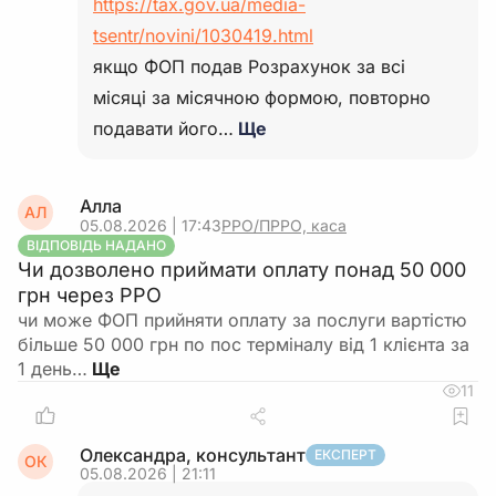
https://tax.gov.ua/media-
tsentr/novini/1030419.html
якщо ФОП подав Розрахунок за всі
місяці за місячною формою, повторно
подавати його…
Ще
Алла
АЛ
05.08.2026 | 17:43
РРО/ПРРО, каса
ВІДПОВІДЬ НАДАНО
Чи дозволено приймати оплату понад 50 000
грн через РРО
чи може ФОП прийняти оплату за послуги вартістю
більше 50 000 грн по пос терміналу від 1 клієнта за
1 день…
11
Олександра, консультант
ЕКСПЕРТ
ОК
05.08.2026 | 21:11