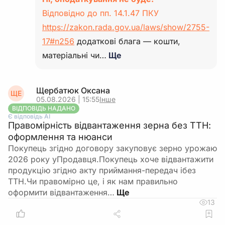
Відповідно до пп. 14.1.47 ПКУ
https://zakon.rada.gov.ua/laws/show/2755-
17#n256
додаткові блага — кошти,
матеріальні чи…
Ще
Щербатюк Оксана
ЩЕ
05.08.2026 | 15:55
Інше
ВІДПОВІДЬ НАДАНО
Є відповідь АІ
Правомірність відвантаження зерна без ТТН:
оформлення та нюанси
Покупець згідно договору закуповує зерно урожаю
2026 року уПродавця.Покупець хоче відвантажити
продукцію згідно акту приймання-передач ібез
ТТН.Чи правомірно це, і як нам правильно
оформити відвантаження…
13