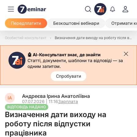
Передплатити
Безкоштовні вебінари
Отримати к
Особистий консультант
Визначення дати виходу на роботу після відпустки працівника
🤖 АІ-Консультант знає, де знайти
Статті, документи, шаблони та відповіді — за
одним запитом.
Спробувати
Андреєва Ірина Анатоліївна
ІА
07.07.2026 | 11:16
Зарплата
ВІДПОВІДЬ НАДАНО
Визначення дати виходу на
роботу після відпустки
працівника