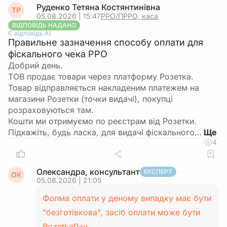
Руденко Тетяна Костянтинівна
ТР
05.08.2026 | 15:47
РРО/ПРРО, каса
ВІДПОВІДЬ НАДАНО
Є відповідь АІ
Правильне зазначення способу оплати для
фіскального чека РРО
Добрий день.
ТОВ продає товари через платформу Розетка.
Товар відправляється накладеним платежем на
магазини Розетки (точки видачі), покупці
розраховуються там.
Кошти ми отримуємо по реєстрам від Розетки.
Підкажіть, будь ласка, для видачі фіскального…
4
Олександра, консультант
ЕКСПЕРТ
ОК
05.08.2026 | 21:05
Фопма оплати у деному випадку має бути
"безготівкова", засіб оплати може бути
RozetkaPay.