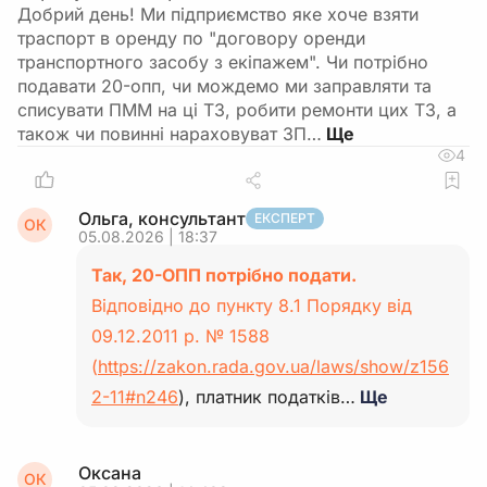
Добрий день! Ми підприємство яке хоче взяти
траспорт в оренду по "договору оренди
транспортного засобу з екіпажем". Чи потрібно
подавати 20-опп, чи мождемо ми заправляти та
списувати ПММ на ці ТЗ, робити ремонти цих ТЗ, а
також чи повинні нараховуват ЗП…
4
Ольга, консультант
ЕКСПЕРТ
ОК
05.08.2026 | 18:37
Так, 20-ОПП потрібно подати.
Відповідно до пункту 8.1 Порядку від
09.12.2011 р. № 1588
(
https://zakon.rada.gov.ua/laws/show/z156
2-11#n246
), платник податків…
Ще
Оксана
ОК