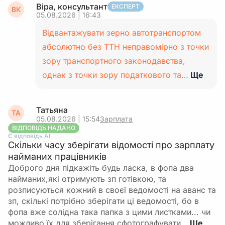
Віра, консультант
ЕКСПЕРТ
ВК
05.08.2026 | 16:43
Відвантажувати зерно автотранспортом
абсолютно без ТТН неправомірно з точки
зору транспортного законодавства,
однак з точки зору податкового та…
Ще
Татьяна
ТА
05.08.2026 | 15:54
Зарплата
ВІДПОВІДЬ НАДАНО
Є відповідь АІ
Скільки часу зберігати відомості про зарплату
найманих працівників
Доброго дня підкажіть будь ласка, в фопа два
найманих,які отримують зп готівкою, та
розписуються кожний в своєї ведомості на аванс та
зп, скількі потрібно зберігати ці ведомості, бо в
фопа вже солідна така папка з цими листками... чи
можливо їх для зберігання сфотографувати…