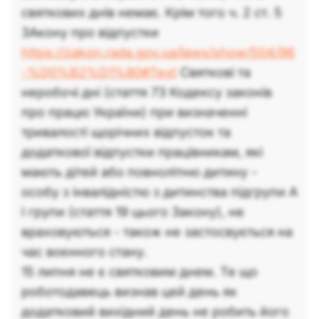
святкових днів немає. Крім того ч. 2 ст. 5
ЗАкону про відпустки
https://zakon.rada.gov.ua/laws/show/504/96
-%D0%B2%D1%80#Text
Святкові та
неробочі дні (стаття 73 Кодексу законів
про працю України) при визначенні
тривалості щорічних відпусток та
додаткової відпустки працівникам, які
мають дітей або повнолітню дитину -
особу з інвалідністю з дитинства підгрупи А
I групи (стаття 19 цього Закону), не
враховуються - також не застосвується на
час воєнного стану.
15 липня не є святковим днем. Те що
роботодавець визнав цей день як
додатковий вихідний день не робить його