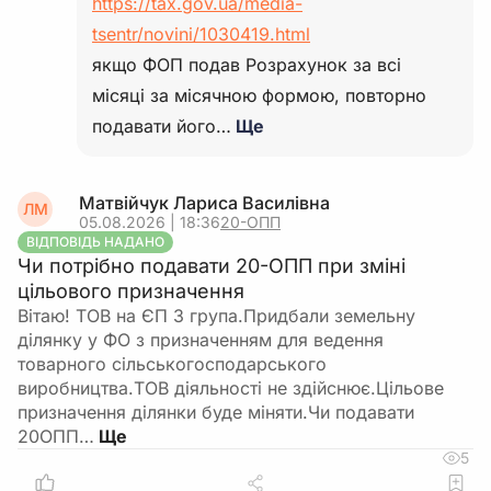
https://tax.gov.ua/media-
tsentr/novini/1030419.html
якщо ФОП подав Розрахунок за всі
місяці за місячною формою, повторно
подавати його…
Ще
Матвійчук Лариса Василівна
ЛМ
05.08.2026 | 18:36
20-ОПП
ВІДПОВІДЬ НАДАНО
Чи потрібно подавати 20-ОПП при зміні
цільового призначення
Вітаю! ТОВ на ЄП 3 група.Придбали земельну
ділянку у ФО з призначенням для ведення
товарного сільськогосподарського
виробництва.ТОВ діяльності не здійснює.Цільове
призначення ділянки буде міняти.Чи подавати
20ОПП…
5