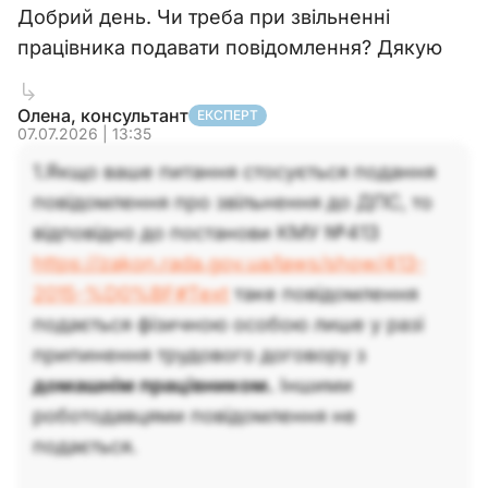
Добрий день. Чи треба при звільненні
працівника подавати повідомлення? Дякую
Олена, консультант
ЕКСПЕРТ
07.07.2026 | 13:35
1.Якщо ваше питання стосується подання
повідомлення про звільнення до ДПС, то
відповідно до постанови КМУ №413
https://zakon.rada.gov.ua/laws/show/413-
2015-%D0%BF#Text
таке повідомлення
подається фізичною особою лише у разі
припинення трудового договору з
домашнім працівником.
Іншими
роботодавцями повідомлення не
подається.