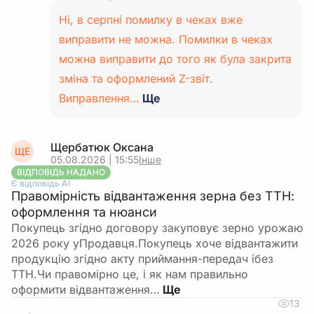
Ні, в серпні помилку в чеках вже
виправити не можна. Помилки в чеках
можна виправити до того як була закрита
зміна та оформлений Z-звіт.
Виправлення…
Ще
Щербатюк Оксана
ЩЕ
05.08.2026 | 15:55
Інше
ВІДПОВІДЬ НАДАНО
Є відповідь АІ
Правомірність відвантаження зерна без ТТН:
оформлення та нюанси
Покупець згідно договору закуповує зерно урожаю
2026 року уПродавця.Покупець хоче відвантажити
продукцію згідно акту приймання-передач ібез
ТТН.Чи правомірно це, і як нам правильно
оформити відвантаження…
13