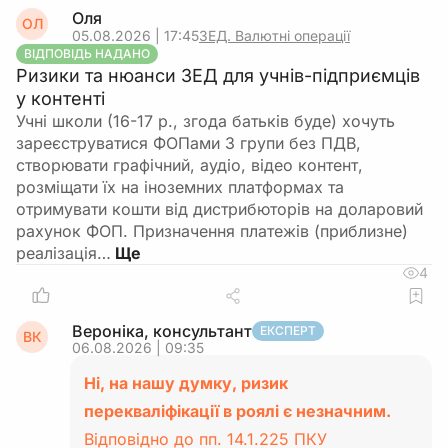
Оля
ОЛ
05.08.2026 | 17:45
ЗЕД. Валютні операції
ВІДПОВІДЬ НАДАНО
Ризики та нюанси ЗЕД для учнів-підприємців
у контенті
Учні школи (16-17 р., згода батьків буде) хочуть
зареєструватися ФОПами 3 групи без ПДВ,
створювати графічний, аудіо, відео контент,
розміщати їх на іноземних платформах та
отримувати кошти від дистрибюторів на доларовий
рахунок ФОП. Призначення платежів (приблизне)
реалізація…
4
Вероніка, консультант
ЕКСПЕРТ
ВК
06.08.2026 | 09:35
Ні, на нашу думку, ризик
перекваліфікації в роялі є незначним.
Відповідно до пп. 14.1.225 ПКУ