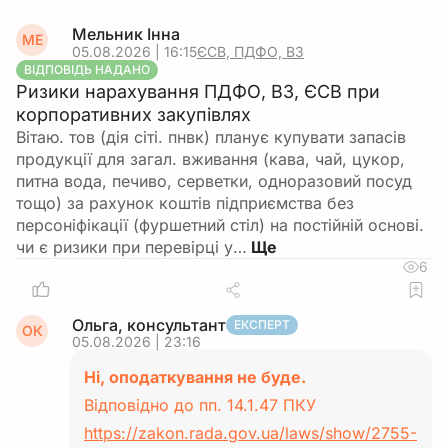
Мельник Інна
МЕ
05.08.2026 | 16:15
ЄСВ, ПДФО, ВЗ
ВІДПОВІДЬ НАДАНО
Ризики нарахування ПДФО, ВЗ, ЄСВ при
корпоративних закупівлях
Вітаю. тов (дія сіті. пнвк) планує купувати запасів
продукції для загал. вживання (кава, чай, цукор,
питна вода, печиво, серветки, одноразовий посуд
тощо) за рахунок коштів підприємства без
персоніфікації (фуршетний стіл) на постійній основі.
чи є ризики при перевірці у…
6
Ольга, консультант
ЕКСПЕРТ
ОК
05.08.2026 | 23:16
Ні, оподаткування не буде.
Відповідно до пп. 14.1.47 ПКУ
https://zakon.rada.gov.ua/laws/show/2755-