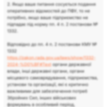
2. Якщо ваше питання сосується подання
оперативних відомостей до ПФУ, то не
потрібно, якщо ваше підприємство не
підпадає під норму пп. 4 п. 2 постанови №
1332.
Відповідно до пп. 4 п. 2 постанови КМУ №
1332
https://zakon.rada.gov.ua/laws/show/1332-
2024-%D0%BF#Text
органи державної
влади, інші державні органи, органи
місцевого самоврядування, підприємства,
установи та організації, які є критично
важливими для забезпечення потреб
Збройних Сил, інших військових
формувань в особливий період,