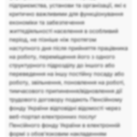
підприємства, установи та організації, які є
критично важливими для функціонування
економіки та забезпечення
життєдіяльності населення в особливий
період, не пізніше ніж протягом
наступного дня після прийняття працівника
на роботу, переміщення його з одного
структурного підрозділу до іншого або
переведення на іншу постійну посаду або
роботу, звільнення, поновлення на роботі,
тимчасового припинення/відновлення дії
трудового договору подають Пенсійному
фонду України відповідні відомості через
веб-портал електронних послуг
Пенсійного фонду України в електронній
формі з обов’язковим накладенням