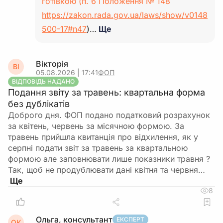
готівкою (п. 6 Положення № 148
https://zakon.rada.gov.ua/laws/show/v0148
500-17#n47
)…
Ще
Вікторія
ВІ
05.08.2026 | 17:41
ФОП
ВІДПОВІДЬ НАДАНО
Подання звіту за травень: квартальна форма
без дублікатів
Доброго дня. ФОП подано податковий розрахунок
за квітень, червень за місячною формою. За
травень прийшла квитанція про відхилення, як у
серпні подати звіт за травень за квартальною
формою але заповнювати лише показники травня ?
Так, щоб не продублювати дані квітня та червня…
8
Ольга, консультант
ЕКСПЕРТ
ОК