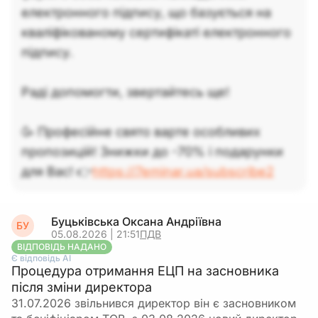
електронного підпису, що базується на
кваліфікованому сертифікаті електронного
підпису.
Раді допомогти, звертайтесь ще!
🥳 Професійне свято варте особливих
пропозицій! Знижки до -70% і подарунки
для Вас! 👉
https://7eminar.ua/subscribe2
Буцьківська Оксана Андріївна
БУ
05.08.2026 | 21:51
ПДВ
ВІДПОВІДЬ НАДАНО
Є відповідь АІ
Процедура отримання ЕЦП на засновника
після зміни директора
31.07.2026 звільнився директор він є засновником