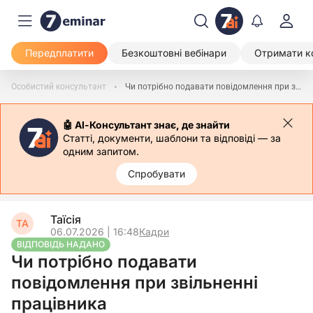
Передплатити
Безкоштовні вебінари
Отримати к
Особистий консультант
Чи потрібно подавати повідомлення при звільненні працівника
🤖 АІ-Консультант знає, де знайти
Статті, документи, шаблони та відповіді — за
одним запитом.
Спробувати
Таїсія
ТА
06.07.2026 | 16:48
Кадри
ВІДПОВІДЬ НАДАНО
Чи потрібно подавати
повідомлення при звільненні
працівника