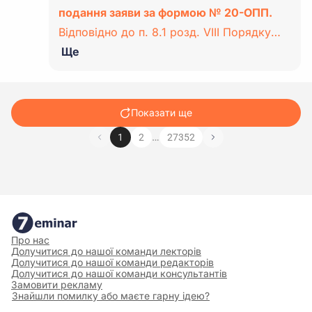
подання заяви за формою № 20-ОПП.
Відповідно до п. 8.1 розд. VIII Порядку…
Ще
Показати ще
…
1
2
27352
Про нас
Долучитися до нашої команди лекторів
Долучитися до нашої команди редакторів
Долучитися до нашої команди консультантів
Замовити рекламу
Знайшли помилку або маєте гарну ідею?