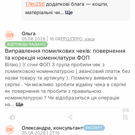
17#n256
додаткові блага — кошти,
матеріальні чи…
Ще
Ольга
ОЛ
05.08.2026 | 16:08
РРО/ПРРО, каса
ВІДПОВІДЬ НАДАНО
Виправлення помилкових чеків: повернення
та корекція номенклатури ФОП
Вітаю ) У січні ФОП 3 група пробили чек з
помилковою номенклатурою ( авансовий платіж без
назви товару та артикулу ). Помилку виявили в
серпні . Чи можливо зробити відміну чека в серпні
як повернення та пробити з правильною
номенклатурою ? Чи відобразиться ця операція
на…
5
Олександра, консультант
ЕКСПЕРТ
ОК
05.08.2026 | 21:10