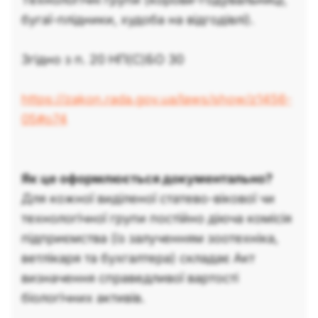
бугаї-плідники, худоба на відгодівлі).
Згідно з п. 20 НП(С)БО 30
https://zakon.rada.gov.ua/laws/show/z1456-
05#o74
Як це оформлюється документально?
Для кожної виділеної статево-вікової чи
технологічної групи постійно діюча комісія
підприємства (із залученням зоотехніка,
ветлікаря та бухгалтера) складає Акт
визначення справедливої вартості
біологічних активів.