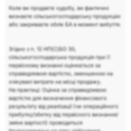
Коли ви продаєте худобу, ви фактично
визнаєте сільськогосподарську продукцію
або закриваєте облік БА в момент вибуття.
Згідно з п. 12 НП(С)БО 30,
сільськогосподарська продукція при її
первісному визнанні оцінюється за
справедливою вартістю, зменшеною на
очікувані витрати на місці продажу.
На практиці: Оцінка за справедливою
вартістю для визначення фінансового
результату від реалізації (чи операційного
прибутку/збитку від первісного визнання/
зміни вартості) проводиться
безпосередньо на дату здійснення