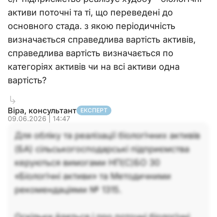
активи поточні та ті, що переведені до
основного стада. з якою періодичність
визначається справедлива вартість активів,
справедлива вартість визначається по
категоріях активів чи на всі активи одна
вартість?
Віра, консультант
ЕКСПЕРТ
09.06.2026 | 14:47
Для обліку та реалізації біологічних активів
(БА) сільськогосподарські підприємства
керуються вимогами НП(С)БО 30
«Біологічні активи» та Методичними
рекомендаціями № 1315.
Оскільки йдеться і про поточні біологічні