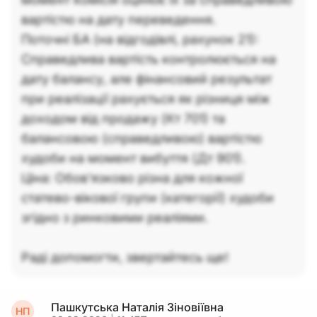
вартістю на дату переведення.
Поточні БА (на відгодівлі, рахунок 21):
Справедлива вартість контролюється на
дату балансу, але фінансовий результат
при реалізації рахується як різниця між
доходом від продажу (Кт 701) та
балансовою (справедливою) вартістю
худоби на момент вибуття (Дт 901).
Ціна: Обов'язково різна для кожної
статево-вікової групи (категорії) худоби
згідно з ринковими реаліями.
Раді допомогти, звертайтесь ще!
Пашкутська Наталія Зіновіївна
НП