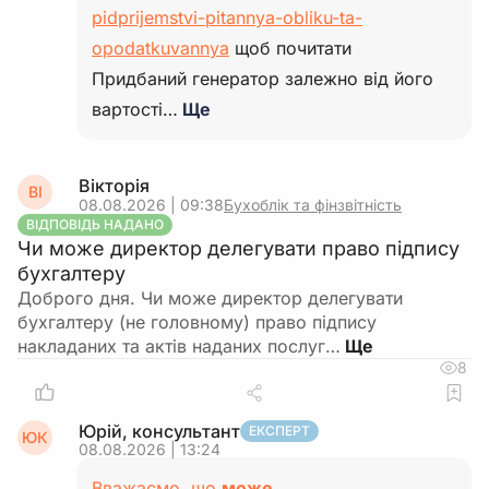
pidprijemstvi-pitannya-obliku-ta-
opodatkuvannya
щоб почитати
Придбаний генератор залежно від його
вартості…
Ще
Вікторія
ВІ
08.08.2026 | 09:38
Бухоблік та фінзвітність
ВІДПОВІДЬ НАДАНО
Чи може директор делегувати право підпису
бухгалтеру
Доброго дня. Чи може директор делегувати
бухгалтеру (не головному) право підпису
накладаних та актів наданих послуг…
8
Юрій, консультант
ЕКСПЕРТ
ЮК
08.08.2026 | 13:24
Вважаємо, що
може.