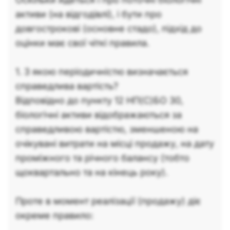
активи (на відгодівлі), і бути про
довгострокові (основне стадо), підхід до
оцінки має свої чіткі правила.
1. З якою періодичністю визначається
справедлива вартість?
Відповідно до пункту 12 НП(С)БО 30,
біологічні активи відображаються за
справедливою вартістю, зменшеною на
очікувані витрати на місці продажу, на дату
проміжного та річного балансу (тобто
щоквартально та на кінець року).
Проте в момент реалізації (продажу) діє
окреме правило: