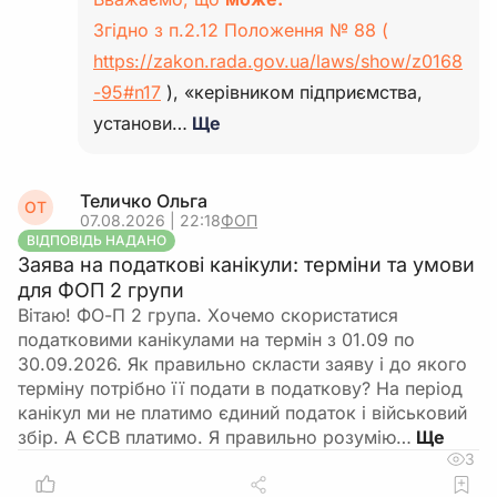
Згідно з п.2.12 Положення № 88 (
https://zakon.rada.gov.ua/laws/show/z0168
-95#n17
), «керівником підприємства,
установи…
Ще
Теличко Ольга
ОТ
07.08.2026 | 22:18
ФОП
ВІДПОВІДЬ НАДАНО
Заява на податкові канікули: терміни та умови
для ФОП 2 групи
Вітаю! ФО-П 2 група. Хочемо скористатися
податковими канікулами на термін з 01.09 по
30.09.2026. Як правильно скласти заяву і до якого
терміну потрібно її подати в податкову? На період
канікул ми не платимо єдиний податок і військовий
збір. А ЄСВ платимо. Я правильно розумію…
3