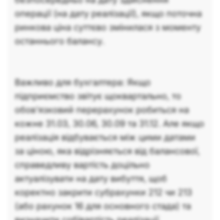
операції (на дату реалізації), якщо поточна
ринкова ціна суттєво змінилася з моменту
останнього балансу.
Важливо для бухгалтера: Якщо
підприємство звітує щоквартально, то
обов'язковий перерахунок робиться на
кожне 31.03, 30.06, 30.09 та 31.12. Але якщо
реалізація відбувається між цими датами
за ціною, яка відрізняється від балансової,
справедливу вартість доцільно
актуалізувати на дату вибуття, щоб
коректно закрити субрахунки 212 чи 213
(або рахунок 16 для основного стада) та
визначити собівартість реалізації.