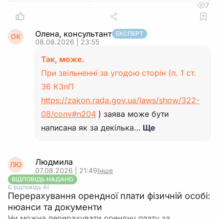
7
Олена, консультант
ЕКСПЕРТ
ОК
08.08.2026 | 23:55
Так, може.
При звільненні за угодою сторін (п. 1 ст.
36 КЗпП
https://zakon.rada.gov.ua/laws/show/322-
08/conv#n204
) заява може бути
написана як за декілька…
Ще
Людмила
ЛЮ
07.08.2026 | 21:49
Інше
ВІДПОВІДЬ НАДАНО
Є відповідь АІ
Перерахування орендної плати фізичній особі:
нюанси та документи
Чи можна перерахувати орендну плату за