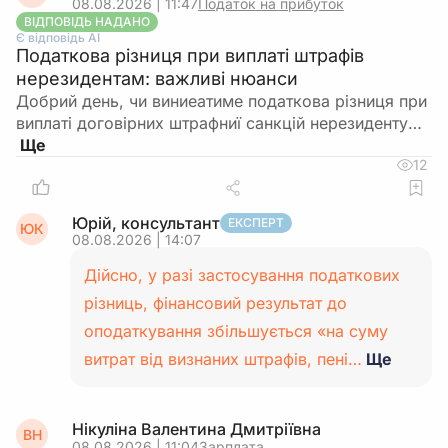
08.08.2026 | 11:47
Податок на прибуток
ВІДПОВІДЬ НАДАНО
Є відповідь АІ
Податкова різниця при виплаті штрафів
нерезидентам: важливі нюанси
Добрий день, чи виниеатиме податкова різниця при
виплаті договірних штрафниї санкцій нерезиденту…
12
Юрій, консультант
ЕКСПЕРТ
ЮК
08.08.2026 | 14:07
Дійсно, у разі застосування податкових
різниць, фінансовий результат до
оподаткування збільшується «на суму
витрат від визнаних штрафів, пені…
Ще
Нікуліна Валентина Дмитріївна
ВН
08.08.2026 | 11:04
Зарплата