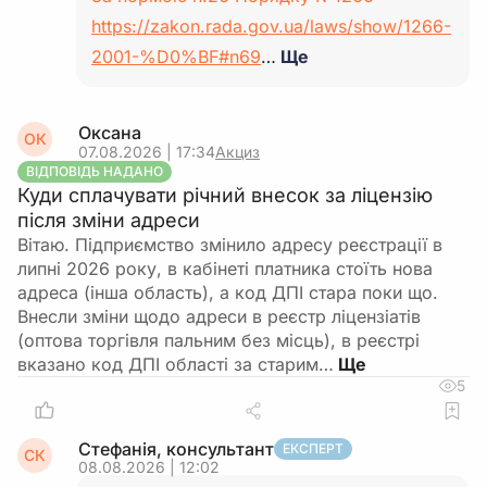
https://zakon.rada.gov.ua/laws/show/1266-
2001-%D0%BF#n69
…
Ще
Оксана
ОК
07.08.2026 | 17:34
Акциз
ВІДПОВІДЬ НАДАНО
Куди сплачувати річний внесок за ліцензію
після зміни адреси
Вітаю. Підприємство змінило адресу реєстрації в
липні 2026 року, в кабінеті платника стоїть нова
адреса (інша область), а код ДПІ стара поки що.
Внесли зміни щодо адреси в реєстр ліцензіатів
(оптова торгівля пальним без місць), в реєстрі
вказано код ДПІ області за старим…
5
Стефанія, консультант
ЕКСПЕРТ
СК
08.08.2026 | 12:02