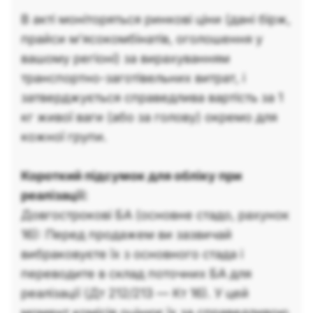
В акті моніторяться ринкові ціни (дані бірж,
прайси м'ясокомбінатів, оголошення у
вашому регіоні) за вирахуванням
транспортно-заготівельних витрат, і
затверджується справедлива вартість за 1
кг живої ваги (або за голову) окремо для
кожної групи.
Короткий підсумок для обліку при
реалізації:
Довгострокові БА (основне стадо, рахунок
16): Перед продажем ви зазвичай
вибраковуєте їх з основного стада і
переводите в склад поточних БА для
реалізації (Дт 212/213 — Кт 16). У цей
момент комісія оцінює їх за справедливою