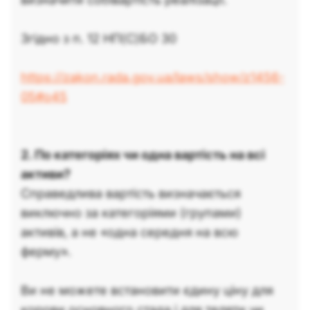
Згідно з п. 12 НП(С)БО 30
https://zakon.rada.gov.ua/laws/show/z1456-
05#o45
2. По категоріях чи одна вартість на всі
активи?
Справедлива вартість визначається
виключно за категоріями (групами)
активів, а не «одна середня на всю
ферму».
Ви не можете встановити єдину ціну для
корови основного стада і для теляти чи