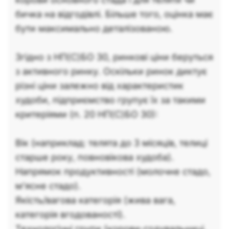
бичка на відгодівлі. Більше того, оцінка має
бути максимально деталізованою.
Згідно з НП(С)БО 30, ринкові ціни беруться
з активного ринку. Оскільки ринок диктує
різні ціни залежно від характеристик
худоби, підприємство групує їх за такими
критеріями (п. 20 НП(С)БО 30):
Вік (наприклад: телята до 3 місяців, телиці
старше року, повновікова худоба).
Напрямок продуктивності (молочне стадо,
м'ясне стадо).
Якість/вагова категорія (жива вага,
категорія вгодованості).
Технологічні групи (корови-годувальниці,