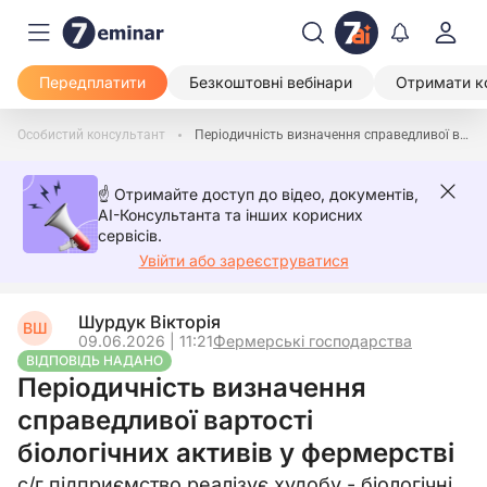
Передплатити
Безкоштовні вебінари
Отримати к
Особистий консультант
Періодичність визначення справедливої вартості біологічних активів у фермерстві
☝️ Отримайте доступ до відео, документів,
AI-Консультанта та інших корисних
сервісів.
Увійти або зареєструватися
Шурдук Вікторія
ВШ
09.06.2026 | 11:21
Фермерські господарства
ВІДПОВІДЬ НАДАНО
Періодичність визначення
справедливої вартості
біологічних активів у фермерстві
с/г підприємство реалізує худобу - біологічні