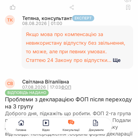
7
Тетяна, консультант
ЕКСПЕРТ
ТК
08.08.2026 | 01:00
Якщо мова про компенсацію за
невикористану відпустку без звільнення,
то може, але при певних умовах.
Статтею 24 Закону про відпустки…
Ще
Світлана Віталіївна
СВ
07.08.2026 | 17:03
ФОП
ВІДПОВІДЬ НАДАНО
Проблеми з декларацією ФОП після переходу
на 3 групу
Доброго дня, підкажіть що робити. ФОП 2-га група
перейшла на 3-ю групу (5%) з 01.07.2026р. Подали
декларацію по формі F103309 і отримали таку
Головна
Відео
Консультації
Документи
відповідь: попередження :Обрана форма декларації