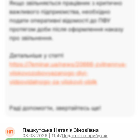
Якщо звільняється працівник з критично
важливого підприємства, необхідно
подати оперативні відомості до ПФУ
протягом доби після оформлення наказу
про звільнення.
Детальніше у статті
https://7eminar.ua/news/20666-zvilnennya-
viiskovozobovyazanogo-diyi-
vidpovidalnogo-za-viiskovii-oblik
Раді допомогти, звертайтесь ще!
Пашкутська Наталія Зіновіївна
НП
08.08.2026 | 11:47
Податок на прибуток