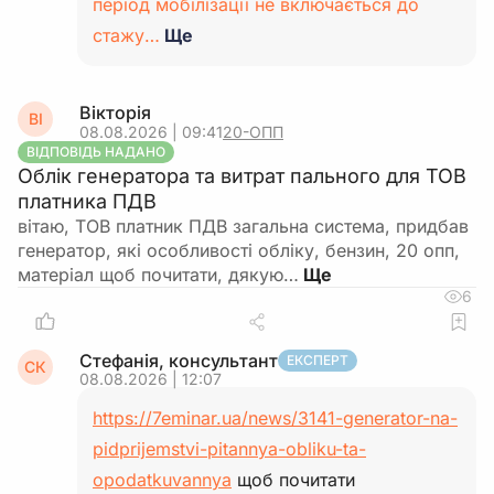
період мобілізації не включається до
стажу…
Ще
Вікторія
ВІ
08.08.2026 | 09:41
20-ОПП
ВІДПОВІДЬ НАДАНО
Облік генератора та витрат пального для ТОВ
платника ПДВ
вітаю, ТОВ платник ПДВ загальна система, придбав
генератор, які особливості обліку, бензин, 20 опп,
матеріал щоб почитати, дякую…
6
Стефанія, консультант
ЕКСПЕРТ
СК
08.08.2026 | 12:07
https://7eminar.ua/news/3141-generator-na-
pidprijemstvi-pitannya-obliku-ta-
opodatkuvannya
щоб почитати