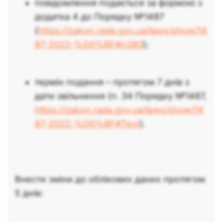
повідомлення подається за формою з
додатка 4 до Порядку №1487
(
https://zakon.rada.gov.ua/laws/show/14
87-2022-%D0%BF#n380
);
термін подання – протягом 7 днів з
дати звільнення (п. 34 Порядку №1487,
https://zakon.rada.gov.ua/laws/show/14
87-2022-%D0%BF#Text
).
Внести зміни до облікових даних протягом
5 днів: