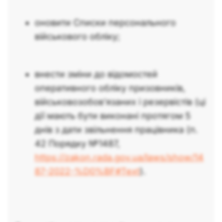
оновити Списки персонального
військового обліку;
внести зміни до відомостей
оперативного обліку призовників,
військовозобов’язаних і резервістів (ці
дії мають бути виконані протягом 5
днів з дати звільнення працівника (п.
42 Порядку №1487,
https://zakon.rada.gov.ua/laws/show/14
87-2022-%D0%BF#Text
).