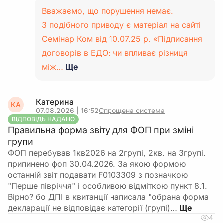
Вважаємо, що порушення немає.
З подібного приводу є матеріал на сайті
Семінар Ком від 10.07.25 р. «Підписання
договорів в ЕДО: чи впливає різниця
між…
Ще
Катерина
КА
07.08.2026 | 16:52
Спрощена система
ВІДПОВІДЬ НАДАНО
Правильна форма звіту для ФОП при зміні
групи
ФОП перебував 1кв2026 на 2групі, 2кв. на 3групі.
припинено фоп 30.04.2026. За якою формою
останній звіт подавати F0103309 з позначкою
"Перше півріччя" і особливою відміткою пункт 8.1.
Вірно? бо ДПІ в квитанції написала "обрана форма
декларації не відповідає категорії (групі)…
4