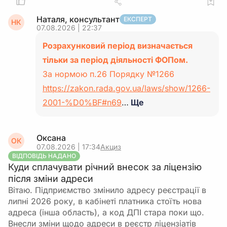
Наталя, консультант
ЕКСПЕРТ
НК
07.08.2026 | 22:37
Розрахунковий період визначається
тільки за період діяльності ФОПом.
За нормою п.26 Порядку №1266
https://zakon.rada.gov.ua/laws/show/1266-
2001-%D0%BF#n69
…
Ще
Оксана
ОК
07.08.2026 | 17:34
Акциз
ВІДПОВІДЬ НАДАНО
Куди сплачувати річний внесок за ліцензію
після зміни адреси
Вітаю. Підприємство змінило адресу реєстрації в
липні 2026 року, в кабінеті платника стоїть нова
адреса (інша область), а код ДПІ стара поки що.
Внесли зміни щодо адреси в реєстр ліцензіатів