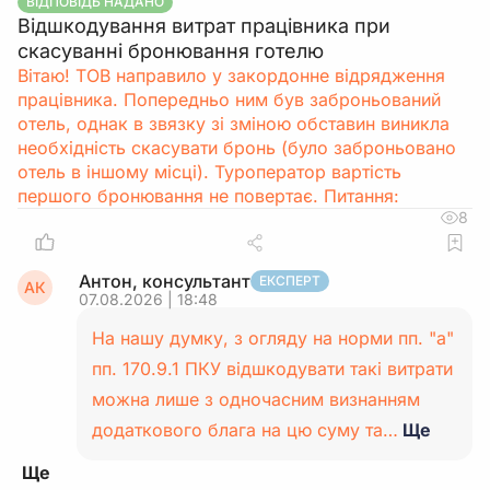
ВІДПОВІДЬ НАДАНО
Відшкодування витрат працівника при
скасуванні бронювання готелю
Вітаю! ТОВ направило у закордонне відрядження
працівника. Попередньо ним був заброньований
отель, однак в звязку зі зміною обставин виникла
необхідність скасувати бронь (було заброньовано
отель в іншому місці). Туроператор вартість
першого бронювання не повертає. Питання:
8
Антон, консультант
ЕКСПЕРТ
АК
07.08.2026 | 18:48
На нашу думку, з огляду на норми пп. "а"
пп. 170.9.1 ПКУ відшкодувати такі витрати
можна лише з одночасним визнанням
додаткового блага на цю суму та…
Ще