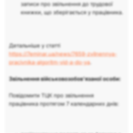
записи про звільнення до трудової
книжки, що зберігається у працівника.
Детальніше у статті
https://7eminar.ua/news/7659-zvilnennya-
pracivnika-algoritm-vid-a-do-ya
.
Звільнення військовозобов’язаної особи:
Повідомити ТЦК про звільнення
працівника протягом 7 календарних днів: