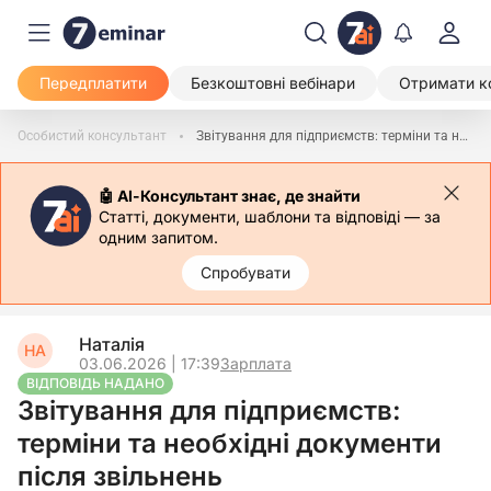
Передплатити
Безкоштовні вебінари
Отримати к
Особистий консультант
Звітування для підприємств: терміни та необхідні документи після звільнень
🤖 АІ-Консультант знає, де знайти
Статті, документи, шаблони та відповіді — за
одним запитом.
Спробувати
Наталія
НА
03.06.2026 | 17:39
Зарплата
ВІДПОВІДЬ НАДАНО
Звітування для підприємств:
терміни та необхідні документи
після звільнень