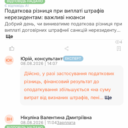
ВІДПОВІДЬ НАДАНО
Є відповідь АІ
Податкова різниця при виплаті штрафів
нерезидентам: важливі нюанси
Добрий день, чи виниеатиме податкова різниця при
виплаті договірних штрафниї санкцій нерезиденту…
4
Юрій, консультант
ЕКСПЕРТ
ЮК
08.08.2026 | 14:07
Дійсно, у разі застосування податкових
різниць, фінансовий результат до
оподаткування збільшується «на суму
витрат від визнаних штрафів, пені…
Ще
Нікуліна Валентина Дмитріївна
ВН
08.08.2026 | 11:04
Зарплата
ВІДПОВІДЬ НАДАНО