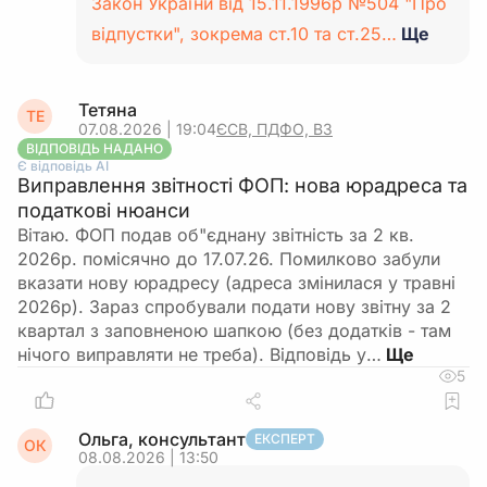
Закон України від 15.11.1996р №504 "Про
відпустки", зокрема ст.10 та ст.25…
Ще
Тетяна
ТЕ
07.08.2026 | 19:04
ЄСВ, ПДФО, ВЗ
ВІДПОВІДЬ НАДАНО
Є відповідь АІ
Виправлення звітності ФОП: нова юрадреса та
податкові нюанси
Вітаю. ФОП подав об"єднану звітність за 2 кв.
2026р. помісячно до 17.07.26. Помилково забули
вказати нову юрадресу (адреса змінилася у травні
2026р). Зараз спробували подати нову звітну за 2
квартал з заповненою шапкою (без додатків - там
нічого виправляти не треба). Відповідь у…
5
Ольга, консультант
ЕКСПЕРТ
ОК
08.08.2026 | 13:50