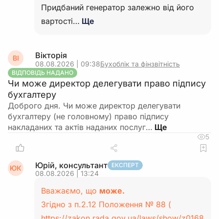
Придбаний генератор залежно від його
вартості…
Ще
Вікторія
ВІ
08.08.2026 | 09:38
Бухоблік та фінзвітність
ВІДПОВІДЬ НАДАНО
Чи може директор делегувати право підпису
бухгалтеру
Доброго дня. Чи може директор делегувати
бухгалтеру (не головному) право підпису
накладаних та актів наданих послуг…
5
Юрій, консультант
ЕКСПЕРТ
ЮК
08.08.2026 | 13:24
Вважаємо, що
може.
Згідно з п.2.12 Положення № 88 (
https://zakon.rada.gov.ua/laws/show/z0168