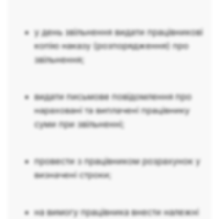
у день звільнення видати працівникові
копію наказу (розпорядження) про
звільнення;
видати письмове повідомлення про
нараховані та виплачені працівнику
суми при звільненні;
провести з працівником розрахунок у
визначені строки;
на вимогу працівника внести належні