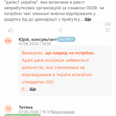
"джіес1 україна", яка включена в реєст
неприбуткових організаціїй за ознакою 0039. чи
потрібно такі членські внески відображати у
додатку бд до декларації з прибутку…
6
Юрій, консультант
ЕКСПЕРТ
ЮК
07.08.2026 | 18:55
Вважаємо,
що навряд чи потрібно.
Адже дана асоціація займається
діяльністю, яка спрямована на
впровадження в Україні всесвітніх
стандартах GS1.
Є…
Ще
Тетяна
ТЕ
07.08.2026 | 16:37
Відрядження