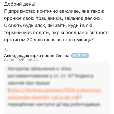
Добрий день!
Підприємство критично важливе, яке також
бронює своїх працівників, звільняє деяких.
Скажіть будь алск, які звіти, куди і в які
терміни має подати, окрім обєднаної звітності
протягом 20 днів після звітного місяця?
Аліна, редакторка новин 7eminar
ЕКСПЕРТ
04.06.2026 | 08:43
Алгоритм звільнення є чітко
регламентованим у ст. ст. 47 Кодексу
законів про працю
(
https://7eminar.ua/news/7659-zvilnennya-
pracivnika-algoritm-vid-a-do-ya
) і
передбачає наступні дії від роботодавця: