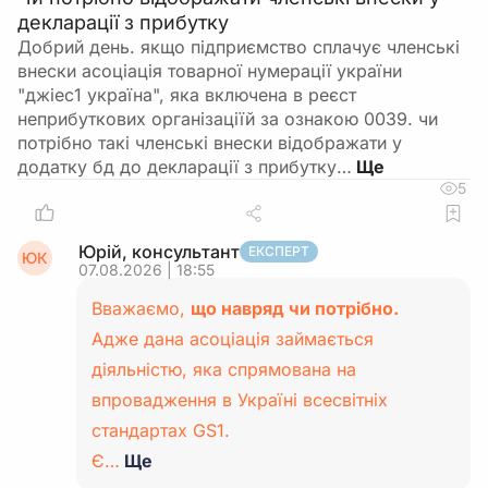
декларації з прибутку
Добрий день. якщо підприємство сплачує членські
внески асоціація товарної нумерації україни
"джіес1 україна", яка включена в реєст
неприбуткових організаціїй за ознакою 0039. чи
потрібно такі членські внески відображати у
додатку бд до декларації з прибутку…
5
Юрій, консультант
ЕКСПЕРТ
ЮК
07.08.2026 | 18:55
Вважаємо,
що навряд чи потрібно.
Адже дана асоціація займається
діяльністю, яка спрямована на
впровадження в Україні всесвітніх
стандартах GS1.
Є…
Ще