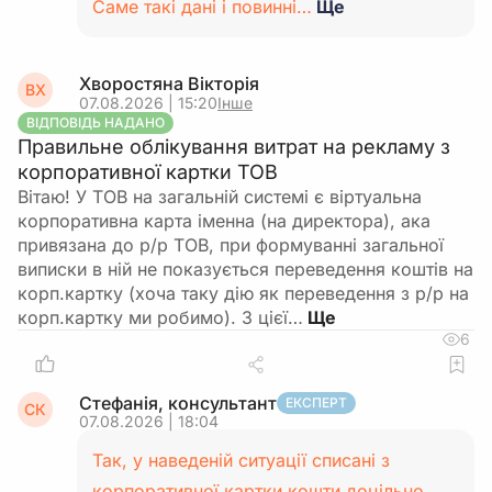
Саме такі дані і повинні…
Ще
Хворостяна Вікторія
ВХ
07.08.2026 | 15:20
Інше
ВІДПОВІДЬ НАДАНО
Правильне облікування витрат на рекламу з
корпоративної картки ТОВ
Вітаю! У ТОВ на загальній системі є віртуальна
корпоративна карта іменна (на директора), ака
привязана до р/р ТОВ, при формуванні загальної
виписки в ній не показується переведення коштів на
корп.картку (хоча таку дію як переведення з р/р на
корп.картку ми робимо). З цієї…
6
Стефанія, консультант
ЕКСПЕРТ
СК
07.08.2026 | 18:04
Так, у наведеній ситуації списані з
корпоративної картки кошти доцільно