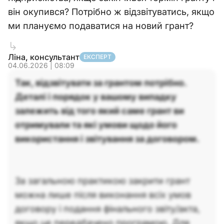
він окупився? Потрібно ж відзвітуватись, якщо
ми плануємо подаватися на новий грант?
Ліна, консультант
ЕКСПЕРТ
04.06.2026 | 08:09
Так, відзвітувати за грантом потрібно.
Деталі і порядок у вашому випадку
залежить від того який саме грант ви
отримували та які умови щодо його
використання і звітування за договором.
За загальною практикою закрити грант
можна лише після виконання всіх умов
договору і подання фінального звіту/акта,
якщо це передбачено програмою. Для