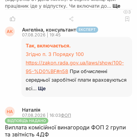
працівник іде у відпустку. Чи включати до…
3
Ангеліна, консультант
ЕКСПЕРТ
АК
07.08.2026 | 19:45
Так, включається.
Згідно п. 3 Порядку 100
https://zakon.rada.gov.ua/laws/show/100-
95-%D0%BF#n58
При обчисленні
середньої заробітної плати враховуються
всі…
Ще
Наталія
НА
07.08.2026 | 16:03
ФОП
ВІДПОВІДЬ НАДАНО
Виплата комісійної винагороди ФОП 2 групи
та звітність 4ДФ