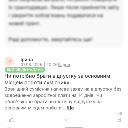
їх грантодавцю. Лише після прийняття звіту
і закриття зобов’язань подаватися на
новий грант.
Раді допомогти, звертайтесь ще!
Ірина
ІР
07.08.2026 | 20:26
Кадри
ВІДПОВІДЬ НАДАНО
Чи потрібно брати відпустку за основним
місцем роботи суміснику
Зовнішний сумісник написав заяву на відпустку без
збереження заробітної плати на 14 днів. Чи
обов'язково брати аналогічну відпустку за
основним місцем роботи…
8