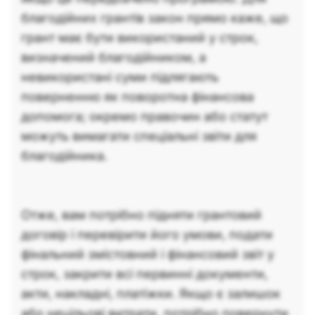
благодійних грантів закон прямо каже, що
грант має бути використаний у строк,
визначений благодійником, а
невикористані суми підлягають
поверненню як поворотна фінансова
допомога; окремо правочин або статут
можуть вимагати спеціальні звіти для
благодійника.
Отже, вам потрібно підняти грантовий
договір і перевірити його умови, подати
фінальний змістовний і фінансовий звіт у
строк, закрити всі первинні документи,
акти, накладні, платіжки. Якщо є залишок
або нецільові витрати, потрібно повернути