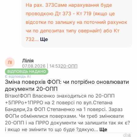
На рах. 373Саме нарахування буде
проводкою Дт 373 - Кт 719 (якщо це
відсотки по залишку на поточний рахунок
чи по депозитах типу овернайт) або Кт
732…
Ще
Лілія
ЛІ
07.08.2026 | 14:53
20-ОПП
ВІДПОВІДЬ НАДАНО
Є відповідь АІ
Зміна поверхів ФОП: чи потрібно оновлювати
документи 20-ОПП
Вітаю!ФОП Власенко знаходиться по 20-ОПП
+5ПРРо+1ПРРО на 2 поверсі по вул.Степана
Бандери,2а ФОП Степаненко на 1 поверсі. Зараз
ФОПи обмінялися поверхами. Чи треб змінювати
20-ОПП і на ПРРО документи чи залишити так як є?
і якщо не змінити то що буде ?дякую…
8