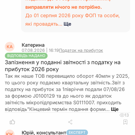
виправляти нічого не потрібно.
До 01 серпня 2026 року ФОП та особи,
які провадять…
Ще
Катерина
КА
07.08.2026 | 16:19
Податок на прибуток
ВІДПОВІДЬ НАДАНО
Запізнення у поданні звітності з податку на
прибуток 2026 року
Так як наше ТОВ перевищило оборот 40млн у 2025,
то цього року подаємо квартальну звітність.Звіт з
податку на прибуток за 1півріччя подали 07/08/26
за формою J0100129 та до нього як додаток
звітність мікропідприємства S0111007. приходить
відповідь"Кінцевий термін подання форми…
13
Юрій, консультант
ЕКСПЕРТ
ЮК