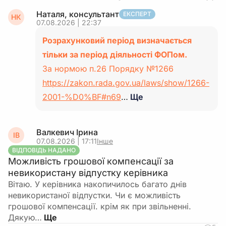
Наталя, консультант
ЕКСПЕРТ
НК
07.08.2026 | 22:37
Розрахунковий період визначається
тільки за період діяльності ФОПом.
За нормою п.26 Порядку №1266
https://zakon.rada.gov.ua/laws/show/1266-
2001-%D0%BF#n69
…
Ще
Валкевич Ірина
ІВ
07.08.2026 | 17:11
Інше
ВІДПОВІДЬ НАДАНО
Можливість грошової компенсації за
невикористану відпустку керівника
Вітаю. У керівника накопичилось багато днів
невикористаної відпустки. Чи є можливість
грошової компенсації. крім як при звільненні.
Дякую…