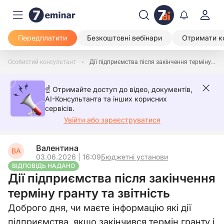
Передплатити
Безкоштовні вебінари
Отримати к
Особистий консультант
Дії підприємства після закінчення терміну гранту та звітність
☝️ Отримайте доступ до відео, документів,
AI-Консультанта та інших корисних
сервісів.
Увійти або зареєструватися
Валентина
ВА
03.06.2026 | 16:09
Бюджетні установи
ВІДПОВІДЬ НАДАНО
Дії підприємства після закінчення
терміну гранту та звітність
Доброго дня, чи маєте інформацію які дії
підприємства, якщо закінчився термін гранту і