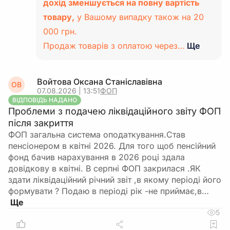
дохід зменшується на повну вартість
товару,
у Вашому випадку також на 20
000 грн.
Продаж товарів з оплатою через…
Ще
Войтова Оксана Станіславівна
ОВ
07.08.2026 | 13:51
ФОП
ВІДПОВІДЬ НАДАНО
Проблеми з подачею ліквідаційного звіту ФОП
після закриття
ФОП загальна система оподаткування.Став
пенсіонером в квітні 2026. Для того щоб пенсійний
фонд бачив нарахування в 2026 році здала
довідкову в квітні. В серпні ФОП закрилася .ЯК
здати ліквідаційний річний звіт ,в якому періоді його
формувати ? Подаю в періоді рік -не приймає,в…
5