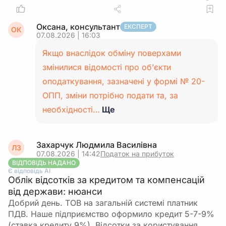
Оксана, консультант
ЕКСПЕРТ
ОК
07.08.2026 | 16:03
Якщо внаслідок обміну поверхами
змінилися відомості про об’єкти
оподаткування, зазначені у формі № 20-
ОПП, зміни потрібно подати та, за
необхідності…
Ще
Захарчук Людмила Василівна
ЛЗ
07.08.2026 | 14:42
Податок на прибуток
ВІДПОВІДЬ НАДАНО
Є відповідь АІ
Облік відсотків за кредитом та компенсацій
від держави: нюанси
Добрий день. ТОВ на загальній системі платник
ПДВ. Наше підприємство оформило кредит 5-7-9%
(ставка кредиту 9%). Відсотки за користування