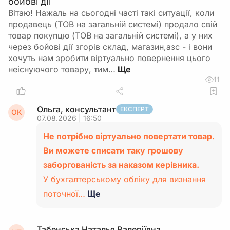
бойові дії
Вітаю! Нажаль на сьогодні часті такі ситуації, коли
продавець (ТОВ на загальній системі) продало свій
товар покупцю (ТОВ на загальній системі), а у них
через бойові дії згорів склад, магазин,азс - і вони
хочуть нам зробити віртуально повернення цього
неіснуючого товару, тим…
11
Ольга, консультант
ЕКСПЕРТ
ОК
07.08.2026 | 16:50
Не потрібно віртуально повертати товар.
Ви можете списати таку грошову
заборгованість за наказом керівника.
У бухгалтерському обліку для визнання
поточної…
Ще
Табенська Наталья Валеріївна