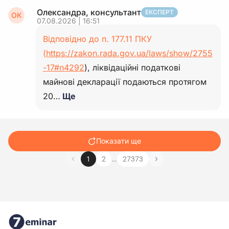
Олександра, консультант
ЕКСПЕРТ
ОК
07.08.2026 | 16:51
Відповідно до п. 177.11 ПКУ
(
https://zakon.rada.gov.ua/laws/show/2755
-17#n4292
), ліквідаційні податкові
майнові декларації подаються протягом
20…
Ще
Показати ще
…
1
2
27373