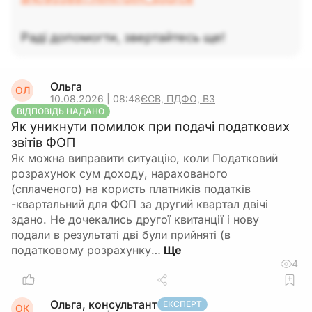
Раді допомогти, звертайтесь ще!
Ольга
ОЛ
10.08.2026 | 08:48
ЄСВ, ПДФО, ВЗ
ВІДПОВІДЬ НАДАНО
Як уникнути помилок при подачі податкових
звітів ФОП
Як можна виправити ситуацію, коли Податковий
розрахунок сум доходу, нарахованого
(сплаченого) на користь платників податків
-квартальний для ФОП за другий квартал двічі
здано. Не дочекались другої квитанції і нову
подали в результаті дві були прийняті (в
податковому розрахунку…
4
Ольга, консультант
ЕКСПЕРТ
ОК