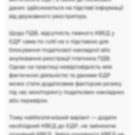
даних здійснюються на підставі інформації
від державного реєстратора.
Щодо ПДВ, відсутність певного КВЕД у
ЄДР сама по собі не є підставою для
блокування податкової накладної або
анулювання реєстрації платника ПДВ.
Однак на практиці невідповідність між
фактичною діяльністю та даними ЄДР
може стати додатковим фактором ризику
під час моніторингу податкових накладних
або перевірок.
Тому найбезпечніший варіант — додати
необхідний КВЕД до ЄДР, не змінюючи
основний КВЕД. Зміна основного КВЕД не