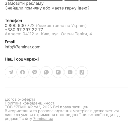
Замовити рекламу
Знайшли помилку або маєте гарну ідею?
Телефон
0 800 600 722
(безкоштовно по Україні)
+380 97 297 22 77
Адреса: 04112 м. Київ, вул. Олени Теліги, 4
Email
info@7eminar.com
Наші соцмережі
Договір-оферта
Політика конфіденційності
ТОВ "7ЕМІНАР УА", 2026 Всі права захищені
Використання та розповсюдження матеріалів дозволяється
лише за умови отримання попередньої письмової згоди від
редакції сайту
7eminar.ua