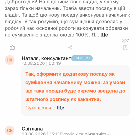
Доброго дня! На підприємстві є відділ, у якому
зараз тільки начальник. Треба ввести посаду в цій
відділ. Та щоб цю нову посаду виконував начальник
відділу. Я так розумію, що суміщення дозволяє у
робочий час основної роботи виконувати обовязки
по суміщенню з доплатою до 100%. Я…
7
Наталя, консультант
ЕКСПЕРТ
НК
10.08.2026 | 00:49
Так, оформити додаткову посаду як
суміщення начальнику можна, за умови
що така посада буде окремо введена до
штатного розпису як вакантна.
Суміщення…
Ще
Світлана
СВ
08.08.2026 | 15:13
Бухоблік та фінзвітність