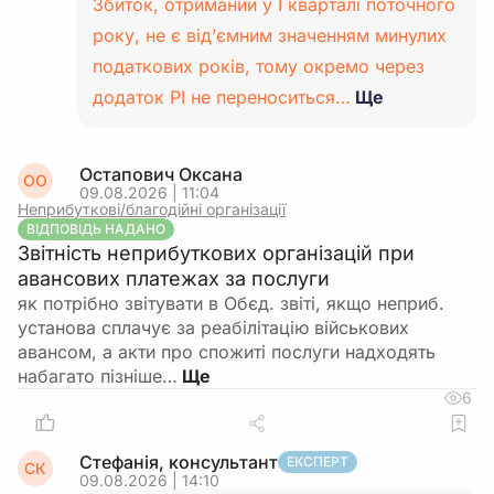
Збиток, отриманий у І кварталі поточного
року, не є від’ємним значенням минулих
податкових років, тому окремо через
додаток РІ не переноситься…
Ще
Остапович Оксана
ОО
09.08.2026 | 11:04
Неприбуткові/благодійні організації
ВІДПОВІДЬ НАДАНО
Звітність неприбуткових організацій при
авансових платежах за послуги
як потрібно звітувати в Обєд. звіті, якщо неприб.
установа сплачує за реабілітацію військових
авансом, а акти про спожиті послуги надходять
набагато пізніше…
6
Стефанія, консультант
ЕКСПЕРТ
СК
09.08.2026 | 14:10