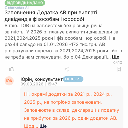
ВІДПОВІДЬ НАДАНО
Є відповідь АІ
Заповнення Додатка АВ при виплаті
дивідендів фізособам і юрособі
Вітаю. ТОВ на заг.системі без різниць,річна
звітність. У 2026 р. планує виплатити дивіденди за
2021,2024,2025 роки і фіз.особам і юр особі. На
рах44 сальдо на 01.01.2026 -172 тис.грн. АВ
розрахували окремо за 2021,2024,2025 роки і його
не треба нам сплачувати, бо р.04 Декларації…
10
Юрій, консультант
ЕКСПЕРТ
ЮК
09.08.2026 | 15:47
Ні, окремі додатки за 2021 р., 2024 р.,
2025 р., не потрібно заповнювати.
Заповнюєте в складі декларації з податку
на прибуток за 2026 р. один додаток АВ.
Щод…
Ще