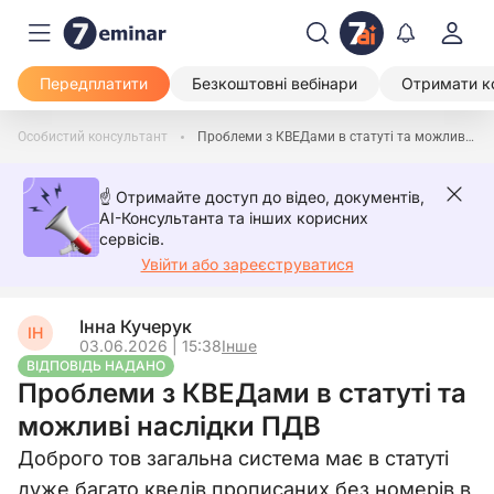
Передплатити
Безкоштовні вебінари
Отримати к
Особистий консультант
Проблеми з КВЕДами в статуті та можливі наслідки ПДВ
☝️ Отримайте доступ до відео, документів,
AI-Консультанта та інших корисних
сервісів.
Увійти або зареєструватися
Інна Кучерук
ІН
03.06.2026 | 15:38
Інше
ВІДПОВІДЬ НАДАНО
Проблеми з КВЕДами в статуті та
можливі наслідки ПДВ
Доброго тов загальна система має в статуті
дуже багато кведів прописаних без номерів в