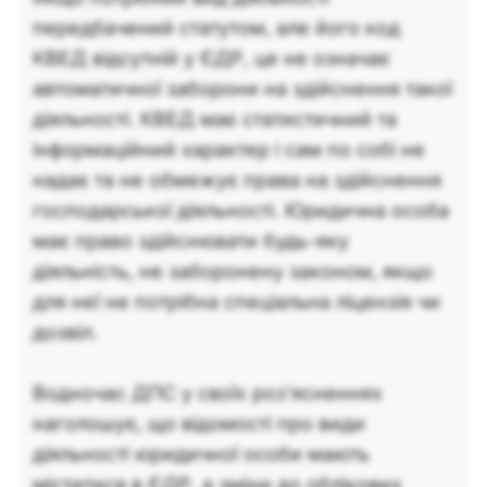
передбачений статутом, але його код
КВЕД відсутній у ЄДР, це не означає
автоматичної заборони на здійснення такої
діяльності. КВЕД має статистичний та
інформаційний характер і сам по собі не
надає та не обмежує права на здійснення
господарської діяльності. Юридична особа
має право здійснювати будь-яку
діяльність, не заборонену законом, якщо
для неї не потрібна спеціальна ліцензія чи
дозвіл.
Водночас ДПС у своїх роз'ясненнях
наголошує, що відомості про види
діяльності юридичної особи мають
міститися в ЄДР, а зміни до облікових