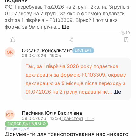
ФОП перебував 1кв2026 на 2групі, 2кв. на 3групі, з
01.07.знову на 2 групі. За якою формою подавати
звіт за 1 півріччя - F0103309. Вірно? і потім яка
форма за 9міс і річна…
10
Оксана, консультант
ЕКСПЕРТ
ОК
09.08.2026 | 19:05
Так, за І півріччя 2026 року подається
декларація за формою F0103309, окрему
декларацію за 9 місяців після переходу з
01.07.2026 на 2 групу подавати не…
Ще
Пасічник Юлія Василівна
ЮП
09.08.2026 | 13:38
Транспорт, ТТН
ВІДПОВІДЬ НАДАНО
Є відповідь АІ
Документи для транспортування насіннєвого