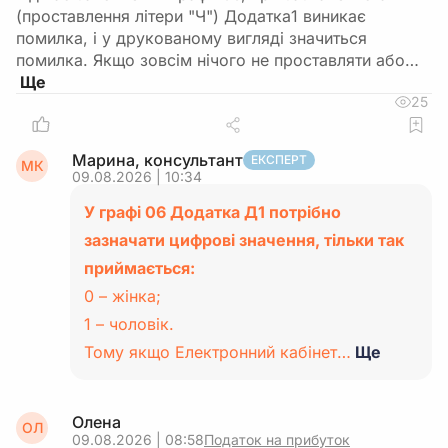
(проставлення літери "Ч") Додатка1 виникає
помилка, і у друкованому вигляді значиться
помилка. Якщо зовсім нічого не проставляти або…
25
Марина, консультант
ЕКСПЕРТ
МК
09.08.2026 | 10:34
У графі 06 Додатка Д1 потрібно
зазначати цифрові значення, тільки так
приймається:
0 – жінка;
1 – чоловік.
Тому якщо Електронний кабінет…
Ще
Олена
ОЛ
09.08.2026 | 08:58
Податок на прибуток