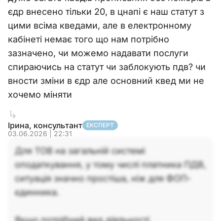
єдр внесено тільки 20, в цнапі є наш статут з
цими всіма кведами, але в електронному
кабінеті немає того що нам потрібно
зазначено, чи можемо надавати послуги
спираючись на статут чи заблокують пдв? чи
вности зміни в єдр але основний квед ми не
хочемо міняти
Ірина, консультант
ЕКСПЕРТ
03.06.2026 | 22:31
Для ТОВ на загальній системі
оподаткування, у тому числі платника ПДВ,
ситуація значно простіша, ніж для ФОП-
єдинника.
Якщо потрібний вид діяльності