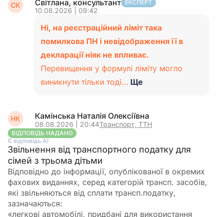
Світлана, консультант
ЕКСПЕРТ
СК
10.08.2026 | 09:42
Ні, на реєстраційний ліміт така
помилкова ПН і невідображення її в
декларації ніяк не впливає.
Перевищення у формулі ліміту могло
виникнути тільки тоді…
Ще
Камінська Наталія Олексіївна
НК
08.08.2026 | 20:44
Транспорт, ТТН
ВІДПОВІДЬ НАДАНО
Є відповідь АІ
Звільнення від транспортного податку для
сімей з трьома дітьми
Відповідно до інформації, опублікованої в окремих
фахових виданнях, серед категорій трансп. засобів,
які звільняються від сплати трансп.податку,
зазначаються:
«легкові автомобілі, придбані для використання