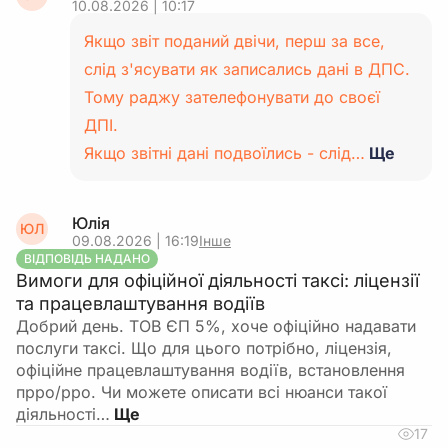
10.08.2026 | 10:17
Якщо звіт поданий двічи, перш за все,
слід з'ясувати як записались дані в ДПС.
Тому раджу зателефонувати до своєї
ДПІ.
Якщо звітні дані подвоїлись - слід…
Ще
Юлія
ЮЛ
09.08.2026 | 16:19
Інше
ВІДПОВІДЬ НАДАНО
Вимоги для офіційної діяльності таксі: ліцензії
та працевлаштування водіїв
Добрий день. ТОВ ЄП 5%, хоче офіційно надавати
послуги таксі. Що для цього потрібно, ліцензія,
офіційне працевлаштування водіїв, встановлення
прро/рро. Чи можете описати всі нюанси такої
діяльності…
17