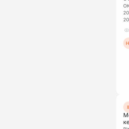
ОК
20
20
Н
І
М
к