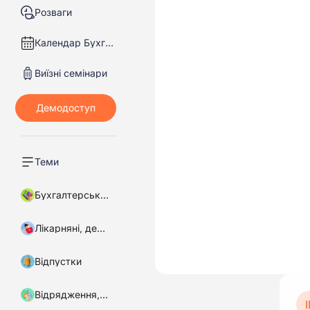
Розваги
Календар Бухгалтера
Виїзні семінари
Теми
Бухгалтерський облік
Лікарняні, декретні
Відпустки
Відрядження, підзвітні кошти
І