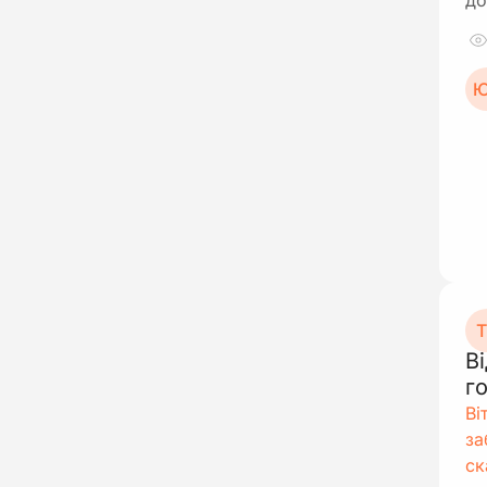
до
Ю
Т
В
г
Ві
за
ск