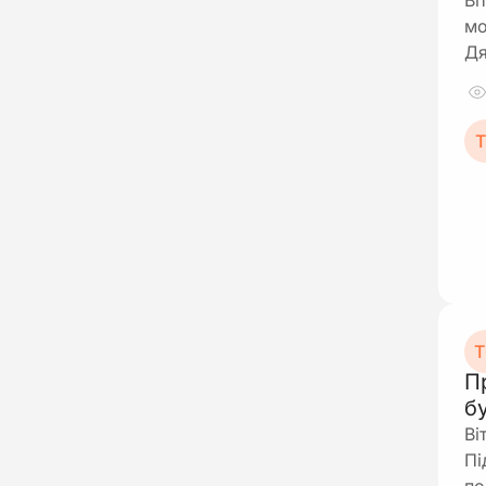
Ві
мо
Д
Т
Т
П
б
Ві
Пі