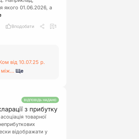
д. Наприклад,
я якого 01.06.2026, а
Вподобати
1
ом від 10.07.25 р.
я між…
Ще
ВІДПОВІДЬ НАДАНО
ларації з прибутку
асоціація товарної
 неприбуткових
нески відображати у