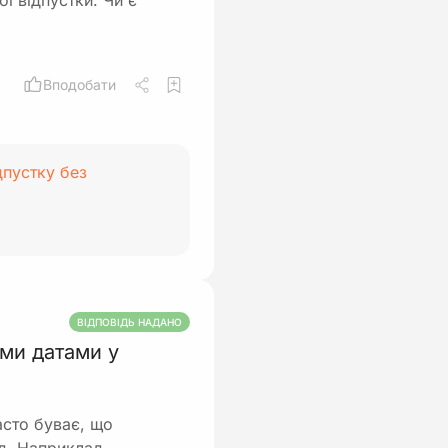
ї відпустки. Чи є
Вподобати
дпустку без
ВІДПОВІДЬ НАДАНО
ми датами у
асто буває, що