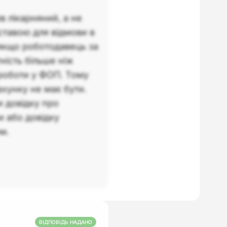
в лікарняний, а не
ідставою для відмови в
 якщо роботодавець за
ність більше ніж
 роботи у ФОП. Тому
хунку не має бути.
и довідку про
и або довідку
м.
ВІДПОВІДЬ НАДАНО