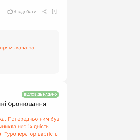
Вподобати
спрямована на
.
ВІДПОВІДЬ НАДАНО
нні бронювання
ка. Попередньо ним був
иникла необхідність
). Туроператор вартість