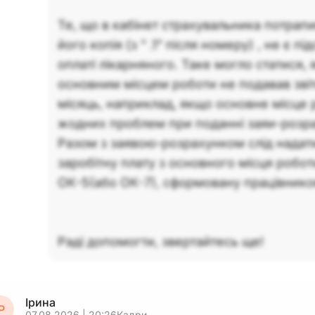
Те, що в кабінет страхувальника потрапи
його копія (з " .1" після номеру) , не є п
оплаті лікарняного. Таке могло статися,
основним місцем роботи не подавав звіт
місяць, наприклад, якщо основне місце
жодних проблем при поданні заяи-розра
Разом з заявою-розрахунком слід надат
заробітну плату з основного місця робот
ОК-5(або ОК-7), сформовану працівнико
Раді допомогти, звертайтесь ще!
Ірина
Р
07.08.2026 | 20:26
Кадри