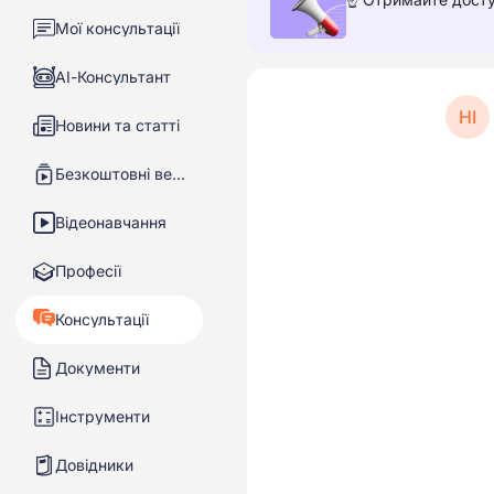
Мої консультації
АІ-Консультант
НІ
Новини та статті
Безкоштовні вебінари
Відеонавчання
Професії
Консультації
Документи
Інструменти
Довідники