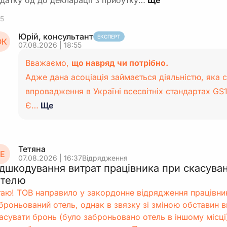
датку бд до декларації з прибутку…
5
Юрій, консультант
ЕКСПЕРТ
К
07.08.2026 | 18:55
Вважаємо,
що навряд чи потрібно.
Адже дана асоціація займається діяльністю, яка 
впровадження в Україні всесвітніх стандартах GS1
Є…
Ще
Тетяна
Е
07.08.2026 | 16:37
Відрядження
ідшкодування витрат працівника при скасува
отелю
таю! ТОВ направило у закордонне відрядження працівни
броньований отель, однак в звязку зі зміною обставин в
асувати бронь (було заброньовано отель в іншому місці