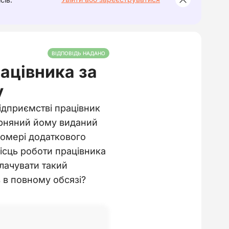
ВІДПОВІДЬ НАДАНО
ацівника за
у
ідприємстві працівник
арняний йому виданий
номері додаткового
місць роботи працівника
плачувати такий
 в повному обсязі?