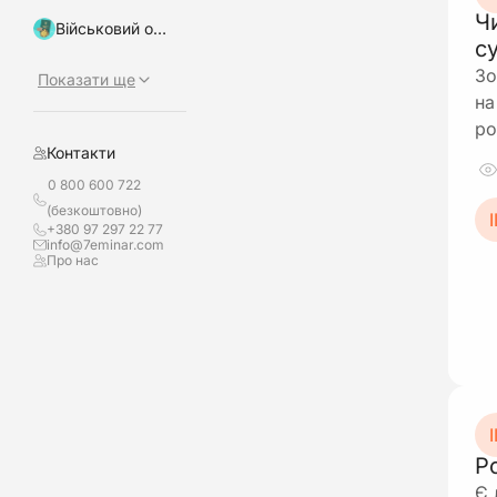
Ч
Військовий облік, бронювання
с
Зо
Показати ще
на
ро
Контакти
0 800 600 722
(безкоштовно)
І
+380 97 297 22 77
info@7eminar.com
Про нас
І
Р
Є 