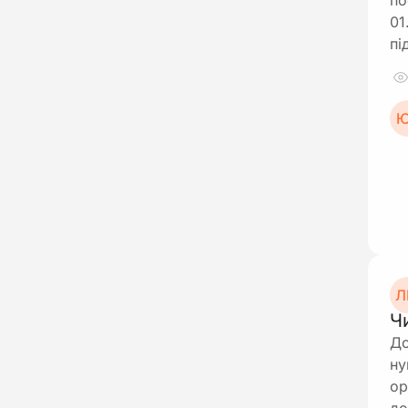
по
01
пі
Ю
Л
Ч
До
ну
ор