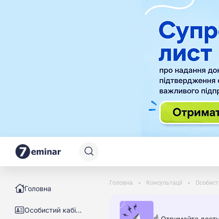
Головна
Консультації
Особист
Головна
Особистий кабінет
☝️ Отримайте досту