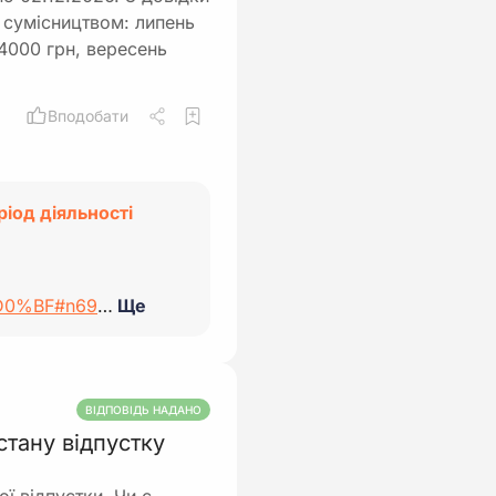
 сумісництвом: липень
 4000 грн, вересень
Вподобати
ріод діяльності
-%D0%BF#n69
…
Ще
ВІДПОВІДЬ НАДАНО
стану відпустку