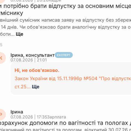
и потрібно брати відпустку за основним місц
уміснику
внішний сумісник написав заяву на відпустку без збереж
 14 днів. Чи обов'язково брати аналогічну відпустку за
боти…
5
Ірина, консультант
ЕКСПЕРТ
К
07.08.2026 | 21:01
Ні, не обов'язково.
Закон України від 15.11.1996р №504 "Про відпустк
ст.25…
Ще
Ірина
Р
07.08.2026 | 17:35
Зарплата
озрахунок допомоги по вагітності та пологах
лікарняний по вагітності та пологам, відкритий 30.07.26 