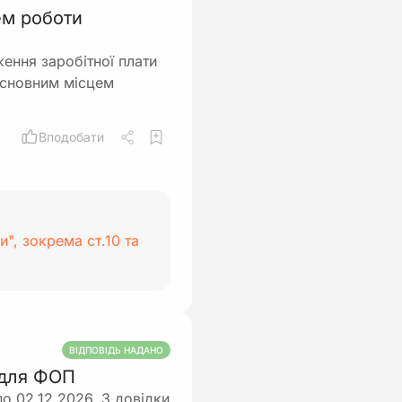
ем роботи
ення заробітної плати
 основним місцем
Вподобати
и", зокрема ст.10 та
ВІДПОВІДЬ НАДАНО
 для ФОП
по 02.12.2026. З довідки