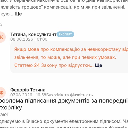
таю. У керівника накопичилось багато днів невикористано
жливість грошової компенсації. крім як при звільненні.
якую…
3
Тетяна, консультант
ЕКСПЕРТ
К
08.08.2026 | 01:00
Якщо мова про компенсацію за невикористану ві
звільнення, то може, але при певних умовах.
Статтею 24 Закону про відпустки…
Ще
Федорів Тетяна
Ф
07.08.2026 | 16:58
Бухоблік та фінзвітність
роблема підписання документів за попередні
ухобліку
таю!
дписуємо в Вчасно документи електронним підписом. Ч