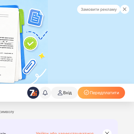
Замовити рекламу
Вхід
Передплатити
 символу
Увійти або зареєструватися
сів.