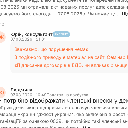
стачальники надсилають документи за попередній періо
.08.2026 ми отримали акт наданих послуг дата складанн
дписуємо його сьогодні - 07.08.2026р. Чи немає тут…
12
Юрій, консультант
ЕКСПЕРТ
К
07.08.2026 | 21:01
Вважаємо, що порушення немає.
З подібного приводу є матеріал на сайті Семінар К
«Підписання договорів в ЕДО: чи впливає різниц
Людмила
Ю
07.08.2026 | 16:49
Податок на прибуток
и потрібно відображати членські внески у дек
брий день. якщо підприємство сплачує членські внески 
мерації україни "джіес1 україна", яка включена в реєст
ганізаціїй за ознакою 0039. чи потрібно такі членські в