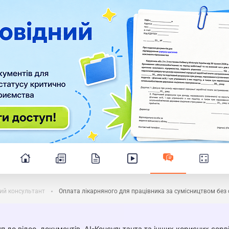
ий консультант
Оплата лікарняного для працівника за сумісництвом без
п до відео, документів, AI-Консультанта та інших корисних серві