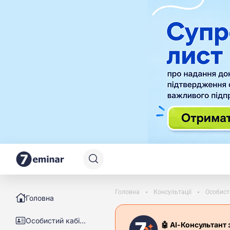
Головна
Консультації
Особист
Головна
Особистий кабінет
🤖 АІ-Консультант 