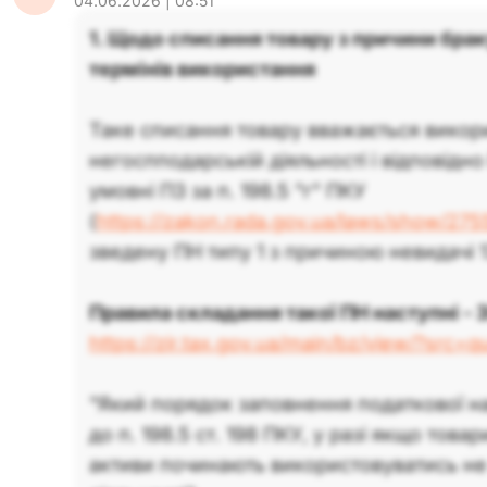
04.06.2026 | 08:51
1. Щодо списання товару з причини бра
термінів використання
Таке списання товару вважається викор
негоспподарській діяльності і відповідн
умовні ПЗ за п. 198.5 "г" ПКУ
(
https://zakon.rada.gov.ua/laws/show/27
зведену ПН типу 1 з причиною невидачі 1
Правила складання такої ПН наступні - ЗІ
https://zir.tax.gov.ua/main/bz/view/?src=
"Який порядок заповнення податкової на
до п. 198.5 ст. 198 ПКУ, у разі якщо това
активи починають використовуватись не