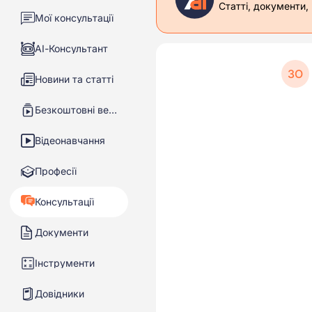
Статті, документи,
Мої консультації
АІ-Консультант
ЗО
Новини та статті
Безкоштовні вебінари
Відеонавчання
Професії
Консультації
Документи
Інструменти
Довідники