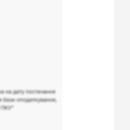
на на дату постачання
я бази оподаткування,
9 ПКУ"