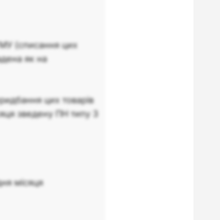
ТМУ (списання цих
адена як на
придбання цих товарів
сяця зведену ПН типу 3
дня місяця