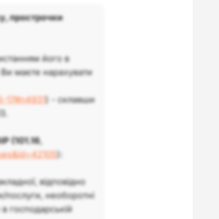
ку, прострочки
истанням його в
о Ви маєте нарахувати
55-17#n4931
) - склавши
3.
Р (101.16
,
ques&id=42105
):
кладної, відповідно
ри/послуги, необоротні
 в господарській