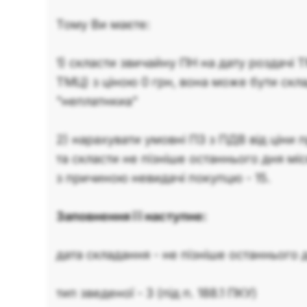
Тому Ви маєте:
1) скласти звичайну ПН на дату роздачі 
ТМЦ) з ціною 0 грн, вона може бути скл
"неплатнкиа"
2) нарахувати умовні ПЗ з ПДВ від ціни 
та скласти не пізніше останнього дня мі
з причиною невидачі покупцю - 15.
Заповнення її наступне:
дата складання - не пізніше останнього 
тип зведеної - 3 (під п. 188.1 ПКУ)