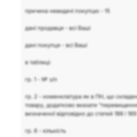
причина невидачі покупцю - 15
дані продавця - всі Ваші
дані покупця - всі Ваші
в таблиці:
гр. 1 - № з/п
гр. 2 - номенклатура як в ПН, що складе
товару, додатково вказати "перевищенн
визначеної відповідно до статей 188 і 18
гр. 6 - кількість