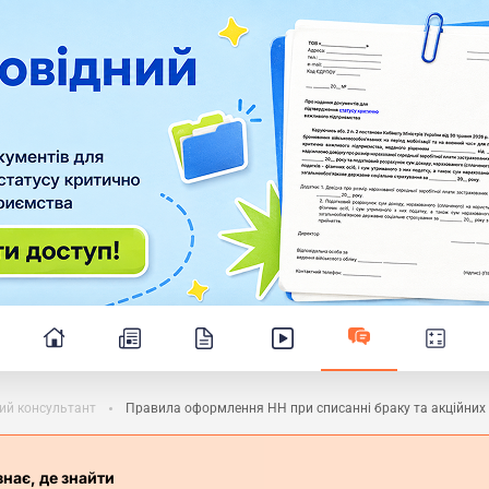
ий консультант
Правила оформлення НН при списанні браку та акційних
знає, де знайти