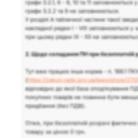
графи 3.2.1, 6 - 8, 10 та 11 заповнюються
графи 3.2.2 та 9 не заповнюються.
У розділі А табличної частини такої звед
накладної рядки I - VІІІ заповнюються у
при цьому рядки IX - XIІ не заповнюютьс
2. Щодо складання ПН при безоплатній 
Тут вже працює інша норма - п. 188.1 ПК
(
https://zakon.rada.gov.ua/laws/show/27
відповідно до якої база оподткування П
покупних товарів не повинна бути меншо
придбання (без ПДВ).
Отже, при безоплатній розрачі фактично
товару за ціною 0 грн.