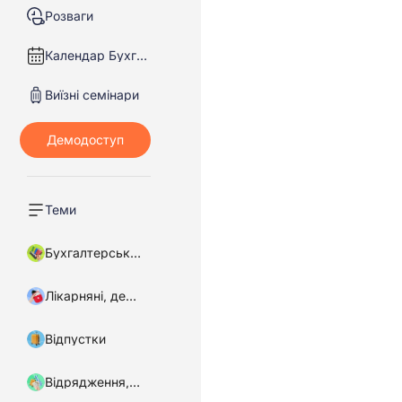
Розваги
Календар Бухгалтера
Виїзні семінари
Теми
Бухгалтерський облік
Лікарняні, декретні
Відпустки
Відрядження, підзвітні кошти