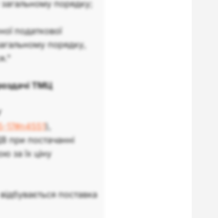
 у загальному порядку;
еної податкової
 загальному порядку,
я."
роздачі ТМЦ
У
55-17#n4551
),
ДВ при постачанні
ю за їх ціну
 відбувається поставка