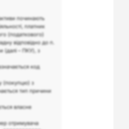
 активи починають
яльності, платник
ого (податкового)
адну відповідно до п.
 (далі – ПКУ), з
азначається код
у (покупцю) з
чається тип причини
ється власне
мер отримувача