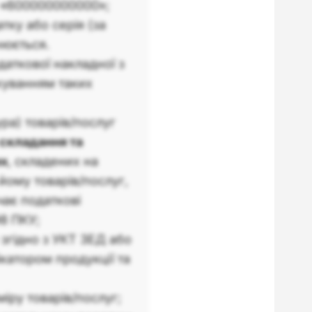
 «600000000000»;
ку або серія (за
нюється.
даткової накладної з
хуванням таких
ра) товарів/послуг
складання та
их
, складених на
йому товарів/послуг,
чає податкові
98 ПКУ;
у згідно з УКТ ЗЕД або
катором продукції та
міру товарів/послуг;