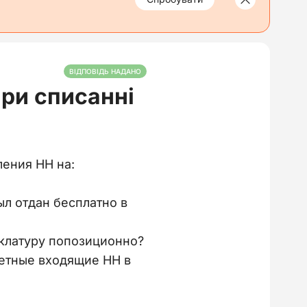
ВІДПОВІДЬ НАДАНО
ри списанні
ения НН на:
ыл отдан бесплатно в
нклатуру попозиционно?
ретные входящие НН в