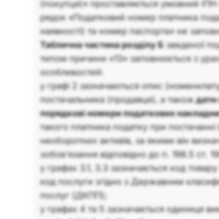
(покупця)» проставляється умовний ІПН
рядок «Податковий номер платника подат
наявності) та номер паспорта» не запов
Таблична частина розділу Б
зведеної по
типом причини «13» заповнюється з ура
особливостей:
у графі 2 зазначаються опис (номенклату
постачальника (продавця), а також
дати 
порядкові номери податкових накладн
такого платника податку при постачанні 
необоротних активів, за якими він визна
зобов’язання відповідно до п. 198.5 ст. 1
у графах 3.1, 3.3 зазначається код товар
код послуги згідно з Державним класифі
послуг (ДКПП);
у графах 4 та 5 зазначається одиниця ви