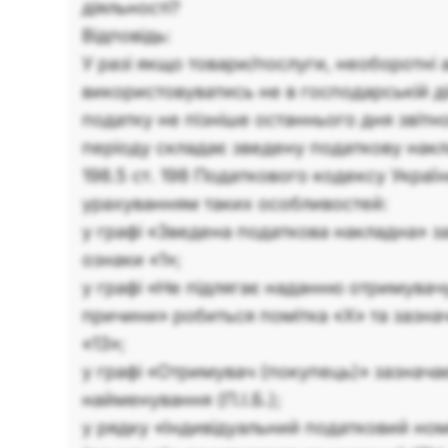
діяльності?
Відповідь:
У разі якщо товари/послуги, необоротні
використовуватись не в господарській ді
податку не пізніше останнього дня звітн
періоду складає зведену податкову накл
198.5 ст. 198 Податкового кодексу України
урахуванням таких особливостей:
у графі «Зведена податкова накладна» з
ознаки «1»;
у графі «Не підлягає наданню отримувач
причини» робиться помітка «X» та зазна
«13»;
у графі «Отримувач (покупець)» зазнача
найменування (П.І.Б.);
у рядку «Індивідуальний податковий но