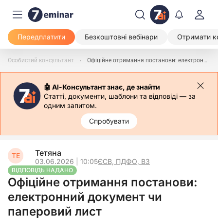
Передплатити
Безкоштовні вебінари
Отримати к
Особистий консультант
Офіційне отримання постанови: електронний документ чи паперовий лист
🤖 АІ-Консультант знає, де знайти
Статті, документи, шаблони та відповіді — за
одним запитом.
Спробувати
Тетяна
ТЕ
03.06.2026 | 10:05
ЄСВ, ПДФО, ВЗ
ВІДПОВІДЬ НАДАНО
Офіційне отримання постанови:
електронний документ чи
паперовий лист