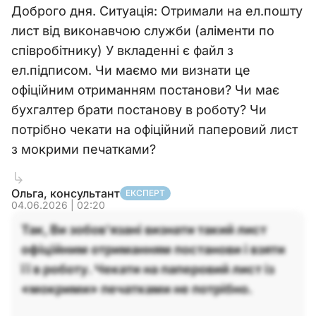
Доброго дня. Ситуація: Отримали на ел.пошту
лист від виконавчою служби (аліменти по
співробітнику) У вкладенні є файл з
ел.підписом. Чи маємо ми визнати це
офіційним отриманням постанови? Чи має
бухгалтер брати постанову в роботу? Чи
потрібно чекати на офіційний паперовий лист
з мокрими печатками?
Ольга, консультант
ЕКСПЕРТ
04.06.2026 | 02:20
Так, Ви зобов'язані визнати такий лист
офіційним отриманням постанови і взяти
її в роботу. Чекати на паперовий лист із
«мокрими» печатками не потрібно.