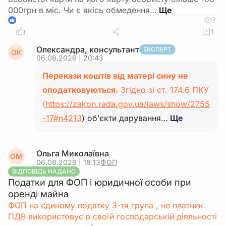
000грн в міс. Чи є якісь обмедення…
7
1
1
Олександра, консультант
ЕКСПЕРТ
ОК
06.08.2026 | 20:43
Перекази коштів від матері сину не
оподатковуються.
Згідно зі ст. 174.6 ПКУ
(
https://zakon.rada.gov.ua/laws/show/2755
-17#n4213
) об’єкти дарування…
Ще
Ольга Миколаївна
ОМ
06.08.2026 | 18:13
ФОП
ВІДПОВІДЬ НАДАНО
Податки для ФОП і юридичної особи при
оренді майна
ФОП на єдиному податку 3-тя група , не платник
ПДВ використовує в своїй господарській діяльності