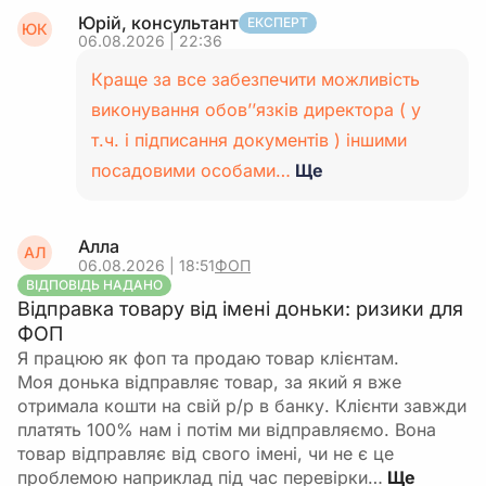
Юрій, консультант
ЕКСПЕРТ
ЮК
06.08.2026 | 22:36
Краще за все забезпечити можливість
виконування обов’’язків директора ( у
т.ч. і підписання документів ) іншими
посадовими особами…
Ще
Алла
АЛ
06.08.2026 | 18:51
ФОП
ВІДПОВІДЬ НАДАНО
Відправка товару від імені доньки: ризики для
ФОП
Я працюю як фоп та продаю товар клієнтам.
Моя донька відправляє товар, за який я вже
отримала кошти на свій р/р в банку. Клієнти завжди
платять 100% нам і потім ми відправляємо. Вона
товар відправляє від свого імені, чи не є це
проблемою наприклад під час перевірки…