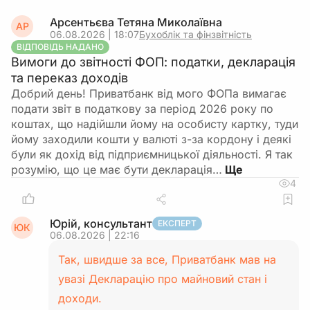
Арсентьєва Тетяна Миколаївна
АР
06.08.2026 | 18:07
Бухоблік та фінзвітність
ВІДПОВІДЬ НАДАНО
Вимоги до звітності ФОП: податки, декларація
та переказ доходів
Добрий день! Приватбанк від мого ФОПа вимагає
подати звіт в податкову за період 2026 року по
коштах, що надійшли йому на особисту картку, туди
йому заходили кошти у валюті з-за кордону і деякі
були як дохід від підприємницької діяльності. Я так
розумію, що це має бути декларація…
4
Юрій, консультант
ЕКСПЕРТ
ЮК
06.08.2026 | 22:16
Так, швидше за все, Приватбанк мав на
увазі Декларацію про майновий стан і
доходи.