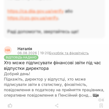
https://ca.diia.gov.ua/verify
або
https://czo.gov.ua/verify
.
Раді допомогти, звертайтесь ще!
Наталія
НА
06.08.2026 | 19:20
Бухоблік та фінзвітність
ВІДПОВІДЬ НАДАНО
Хто може підписувати фінансові звіти під час
відпустки директора
Добрий день!
Підкажіть, директор у відпустці, хто може
підписувати звіти в статистику, фінзвітність,
повідомлення в податкову на прийняття працівника,
оперативне повідомлення в Пенсійний фонд…
6