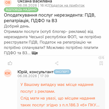
Оксана Василівна
ОВ
06.08.2026 | 16:42
Податок на прибуток
ВІДПОВІДЬ НАДАНО
Оподаткування послуг нерезидента: ПДВ,
репатріація, ПДФО та ВЗ
Добрий день.
Отримали послуги (ютуб блогер- реклама) від
нерезидента Чеської республіки ФОП, чи потрібно
реєструвати ПДВ, Податок на репатріацію чи
потрібно сплачувати? Можливо потрібно платити
ПДФО та ВЗ…
5
Юрій, консультант
ЕКСПЕРТ
ЮК
06.08.2026 | 17:39
У Вашому випадку має місце надання
послуг з реклами.
Слід мати на увазі, що місцем надання
таких послуг згідно з п.п.186.3 «б» ПКУ…