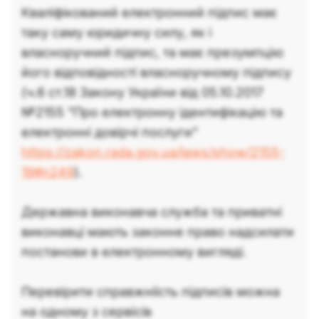
Кваліфікований електронний підпис має
таку саму юридичну силу, як і
власноручний підпис, та має презумпцію
його відповідності власноручному підпису
(ч.6 ст.18 Закону України від 05.10.2017
№2155 "Про електронну ідентифікацію та
електронні довірчі послуги"
https://zakon.rada.gov.ua/laws/show/2155-
19#n249
).
Державна виконавча служба та приватні
виконавці мають законне право надсилати
постанови в електронному вигляді.
Перевірити справжніість підписів можна
на одному з сервісів