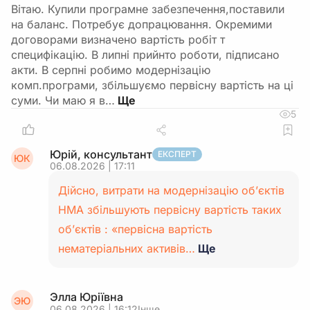
Вітаю. Купили програмне забезпечення,поставили
на баланс. Потребує допрацювання. Окремими
договорами визначено вартість робіт т
специфікацію. В липні прийнто роботи, підписано
акти. В серпні робимо модернізацію
комп.програми, збільшуємо первісну вартість на ці
суми. Чи маю я в…
5
Юрій, консультант
ЕКСПЕРТ
ЮК
06.08.2026 | 17:11
Дійсно, витрати на модернізацію об’єктів
НМА збільшують первісну вартість таких
об’єктів : «первісна вартість
нематеріальних активів…
Ще
Элла Юріївна
ЭЮ
06.08.2026 | 16:12
Інше