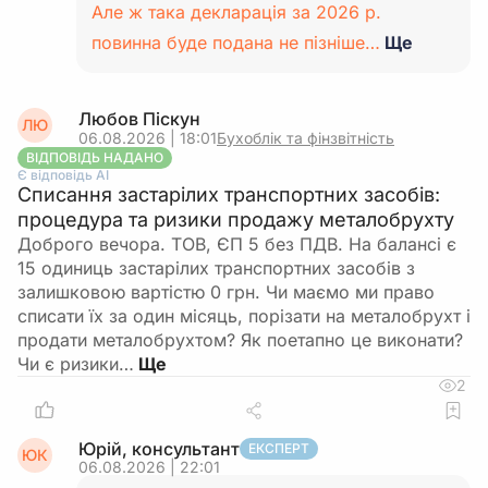
Але ж така декларація за 2026 р.
повинна буде подана не пізніше…
Ще
Любов Піскун
ЛЮ
06.08.2026 | 18:01
Бухоблік та фінзвітність
ВІДПОВІДЬ НАДАНО
Є відповідь АІ
Списання застарілих транспортних засобів:
процедура та ризики продажу металобрухту
Доброго вечора. ТОВ, ЄП 5 без ПДВ. На балансі є
15 одиниць застарілих транспортних засобів з
залишковою вартістю 0 грн. Чи маємо ми право
списати їх за один місяць, порізати на металобрухт і
продати металобрухтом? Як поетапно це виконати?
Чи є ризики…
2
Юрій, консультант
ЕКСПЕРТ
ЮК
06.08.2026 | 22:01