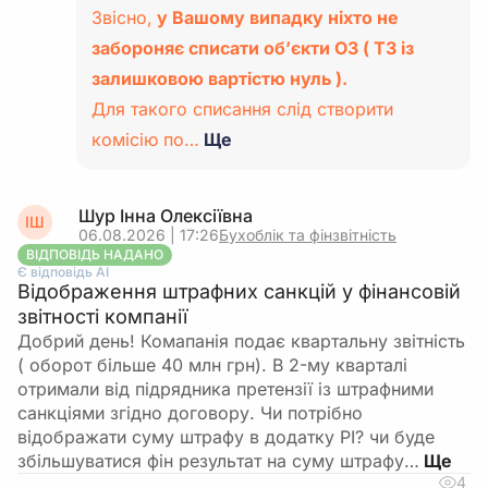
Звісно,
у Вашому випадку ніхто не
забороняє списати об’єкти ОЗ ( ТЗ із
залишковою вартістю нуль ).
Для такого списання слід створити
комісію по…
Ще
Шур Інна Олексіївна
ІШ
06.08.2026 | 17:26
Бухоблік та фінзвітність
ВІДПОВІДЬ НАДАНО
Є відповідь АІ
Відображення штрафних санкцій у фінансовій
звітності компанії
Добрий день! Комапанія подає квартальну звітність
( оборот більше 40 млн грн). В 2-му кварталі
отримали від підрядника претензії із штрафними
санкціями згідно договору. Чи потрібно
відображати суму штрафу в додатку РІ? чи буде
збільшуватися фін результат на суму штрафу…
4