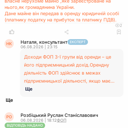
власне нерухоме майно ,яке зареєстроване на
нього,як громадянина України.
Дане майне він передав в оренду юридичній особі
(платнику податку на прибуток та платнику ПДВ).
2
Наталя, консультант
ЕКСПЕРТ
НК
06.08.2026 | 23:15
Доходи ФОП 3-ї групи від оренди – це
його підприємницький дохід.Орендну
діяльність ФОП здійснює в межах
підприємницької діяльності, якщо має…
Ще
Розбіцький Руслан Станіславович
РО
06.08.2026 | 18:12
ФОП
ВІДПОВІДЬ НАДАНО