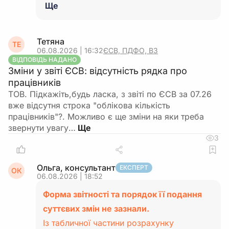
Ще
Тетяна
ТЕ
06.08.2026 | 16:32
ЄСВ, ПДФО, ВЗ
ВІДПОВІДЬ НАДАНО
Зміни у звіті ЄСВ: відсутність рядка про
працівників
ТОВ. Підкажіть,будь ласка, з звіті по ЄСВ за 07.26
вже відсутня строка "облікова кількість
працівників"?. Можливо є ще зміни на яки треба
звернути увагу…
3
Ольга, консультант
ЕКСПЕРТ
ОК
06.08.2026 | 18:52
Форма звітності та порядок її подання
суттєвих змін не зазнали.
Із табличної частини розрахунку