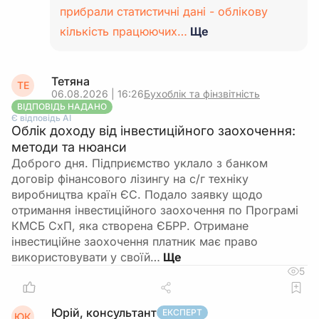
прибрали статистичні дані - облікову
кількість працюючих…
Ще
Тетяна
ТЕ
06.08.2026 | 16:26
Бухоблік та фінзвітність
ВІДПОВІДЬ НАДАНО
Є відповідь АІ
Облік доходу від інвестиційного заохочення:
методи та нюанси
Доброго дня. Підприємство уклало з банком
договір фінансового лізингу на с/г техніку
виробництва країн ЄС. Подало заявку щодо
отримання інвестиційного заохочення по Програмі
КМСБ СхП, яка створена ЄБРР. Отримане
інвестиційне заохочення платник має право
використовувати у своїй…
5
Юрій, консультант
ЕКСПЕРТ
ЮК