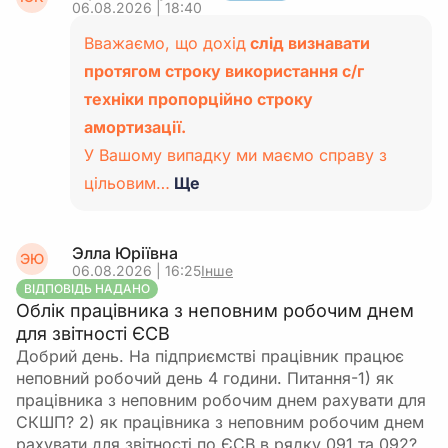
06.08.2026 | 18:40
Вважаємо, що дохід
слід визнавати
протягом строку використання с/г
техніки пропорційно строку
амортизації.
У Вашому випадку ми маємо справу з
цільовим…
Ще
Элла Юріївна
ЭЮ
06.08.2026 | 16:25
Інше
ВІДПОВІДЬ НАДАНО
Облік працівника з неповним робочим днем
для звітності ЄСВ
Добрий день. На підприємстві працівник працює
неповний робочий день 4 години. Питання-1) як
працівника з неповним робочим днем рахувати для
СКШП? 2) як працівника з неповним робочим днем
рахувати для звітності по ЄСВ в рядку 091 та 092?