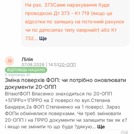
На рах. 373Саме нарахування буде
проводкою Дт 373 - Кт 719 (якщо це
відсотки по залишку на поточний рахунок
чи по депозитах типу овернайт) або Кт
732…
Ще
Лілія
ЛІ
07.08.2026 | 14:53
20-ОПП
ВІДПОВІДЬ НАДАНО
Є відповідь АІ
Зміна поверхів ФОП: чи потрібно оновлювати
документи 20-ОПП
Вітаю!ФОП Власенко знаходиться по 20-ОПП
+5ПРРо+1ПРРО на 2 поверсі по вул.Степана
Бандери,2а ФОП Степаненко на 1 поверсі. Зараз
ФОПи обмінялися поверхами. Чи треб змінювати
20-ОПП і на ПРРО документи чи залишити так як є?
і якщо не змінити то що буде ?дякую…
8