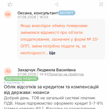
Оксана, консультант
ЕКСПЕРТ
ОК
07.08.2026 | 16:03
Якщо внаслідок обміну поверхами
змінилися відомості про об’єкти
оподаткування, зазначені у формі № 20-
ОПП, зміни потрібно подати та, за
необхідності…
Ще
Захарчук Людмила Василівна
ЛЗ
07.08.2026 | 14:42
Податок на прибуток
ВІДПОВІДЬ НАДАНО
Є відповідь АІ
Облік відсотків за кредитом та компенсацій
від держави: нюанси
Добрий день. ТОВ на загальній системі платник
ПДВ. Наше підприємство оформило кредит 5-7-9%
(ставка кредиту 9%). Відсотки за користування