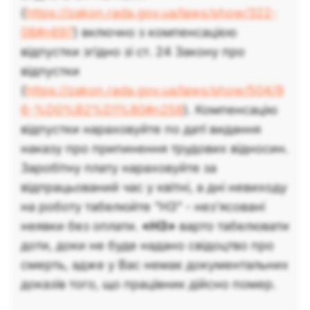
(
https://zakon.rada.gov.ua/laws/show/322-
08#n697
) включно з компенсацією
відпустки згідно зі ст. 24 Закону про
відпустки
(
https://zakon.rada.gov.ua/laws/show/504/9
6-%D0%B2%D1%80#n258
). Компенсацію
відпустки нараховуйте по даті видання
наказу про припинення трудових відносин.
Заробітну плату нараховуйте за
відпрацьований час у квітні, а дні невиходу
на роботу табелюйте "НЗ" - нез’ясовані
неявки без оплати.
«НЗ»
варто табелювати
доти, доки не буде надано свідоцтво про
смерть, адже у Вас немає документальних
доказів того, що працівник дійсно помер.