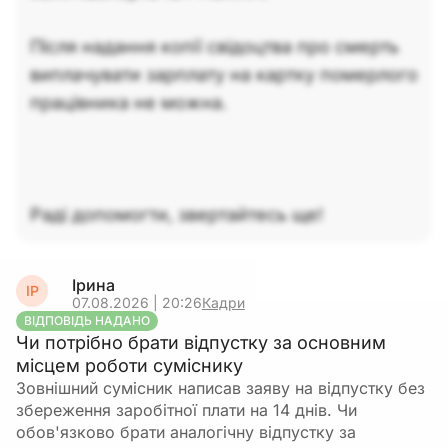
Після надання копії свідоцтва про смерть
виплачувати зарплату на картку померлого
працівника не можна.
Раді допомогти, звертайтесь ще!
Ірина
ІР
07.08.2026 | 20:26
Кадри
ВІДПОВІДЬ НАДАНО
Чи потрібно брати відпустку за основним
місцем роботи суміснику
Зовнішний сумісник написав заяву на відпустку без
збереження заробітної плати на 14 днів. Чи
обов'язково брати аналогічну відпустку за