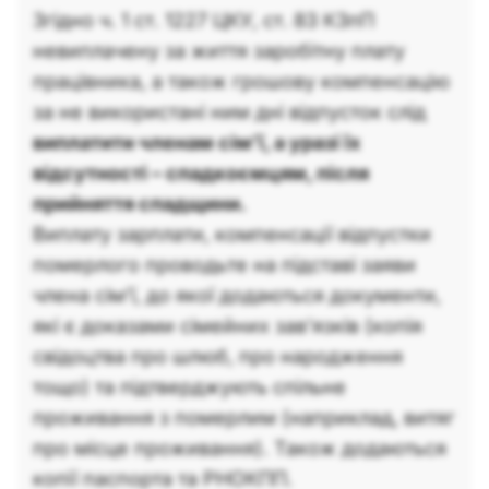
Згідно ч. 1 ст. 1227 ЦКУ, ст. 83 КЗпП
невиплачену за життя заробітну плату
працівника, а також грошову компенсацію
за не використані ним дні відпусток слід
виплатити членам сім’ї, а уразі їх
відсутності – спадкоємцям, після
прийняття спадщини.
Виплату зарплати, компенсації відпустки
померлого проводьте на підставі заяви
члена сім’ї, до якої додаються документи,
які є доказами сімейних зав’язків (копія
свідоцтва про шлюб, про народження
тощо) та підтверджують спільне
проживання з померлим (наприклад, витяг
про місце проживання). Також додаються
копії паспорта та РНОКПП.