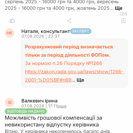
серпень 2025 - 16000 грн та 4000 грн, вересень
2025 - 16000 грн та 4000 грн, жовтень 2025…
5
Наталя, консультант
ЕКСПЕРТ
НК
07.08.2026 | 22:37
Розрахунковий період визначається
тільки за період діяльності ФОПом.
За нормою п.26 Порядку №1266
https://zakon.rada.gov.ua/laws/show/1266-
2001-%D0%BF#n69
…
Ще
Валкевич Ірина
ІВ
07.08.2026 | 17:11
Інше
ВІДПОВІДЬ НАДАНО
Можливість грошової компенсації за
невикористану відпустку керівника
Вітаю. У керівника накопичилось багато днів