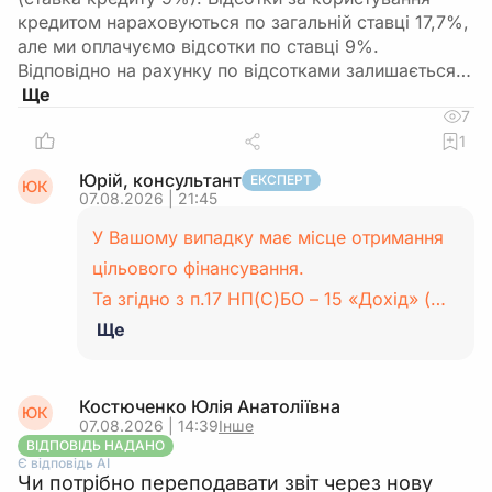
кредитом нараховуються по загальній ставці 17,7%,
але ми оплачуємо відсотки по ставці 9%.
Відповідно на рахунку по відсотками залишається…
7
1
Юрій, консультант
ЕКСПЕРТ
ЮК
07.08.2026 | 21:45
У Вашому випадку має місце отримання
цільового фінансування.
Та згідно з п.17 НП(С)БО – 15 «Дохід» (…
Ще
Костюченко Юлія Анатоліївна
ЮК
07.08.2026 | 14:39
Інше
ВІДПОВІДЬ НАДАНО
Є відповідь АІ
Чи потрібно переподавати звіт через нову