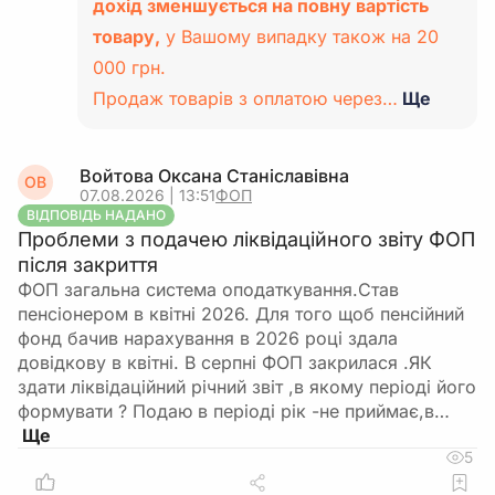
дохід зменшується на повну вартість
товару,
у Вашому випадку також на 20
000 грн.
Продаж товарів з оплатою через…
Ще
Войтова Оксана Станіславівна
ОВ
07.08.2026 | 13:51
ФОП
ВІДПОВІДЬ НАДАНО
Проблеми з подачею ліквідаційного звіту ФОП
після закриття
ФОП загальна система оподаткування.Став
пенсіонером в квітні 2026. Для того щоб пенсійний
фонд бачив нарахування в 2026 році здала
довідкову в квітні. В серпні ФОП закрилася .ЯК
здати ліквідаційний річний звіт ,в якому періоді його
формувати ? Подаю в періоді рік -не приймає,в…
5