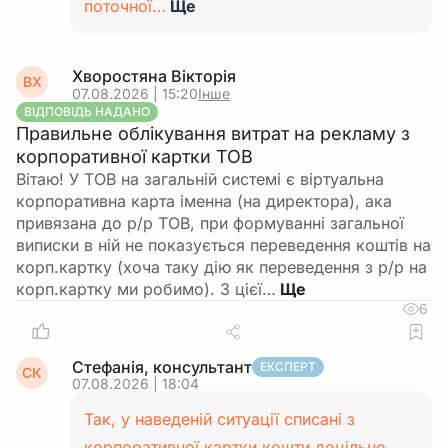
поточної…
Ще
Хворостяна Вікторія
ВХ
07.08.2026 | 15:20
Інше
ВІДПОВІДЬ НАДАНО
Правильне облікування витрат на рекламу з
корпоративної картки ТОВ
Вітаю! У ТОВ на загальній системі є віртуальна
корпоративна карта іменна (на директора), ака
привязана до р/р ТОВ, при формуванні загальної
виписки в ній не показується переведення коштів на
корп.картку (хоча таку дію як переведення з р/р на
корп.картку ми робимо). З цієї…
6
Стефанія, консультант
ЕКСПЕРТ
СК
07.08.2026 | 18:04
Так, у наведеній ситуації списані з
корпоративної картки кошти доцільно