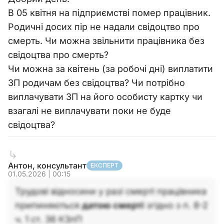
В 05 квітня на підприємстві помер працівник.
Родичні досих пір не надали свідоцтво про
смерть. Чи можна звільнити працівника без
свідоцтва про смерть?
Чи можна за квітень (за робочі дні) виплатити
ЗП родичам без свідоцтва? Чи потрібно
виплачувати ЗП на його особисту картку чи
взагалі не виплачувати поки не буде
свідоцтва?
Антон, консультант
ЕКСПЕРТ
01.05.2026 | 00:15
Трудові відносини у разі смерті працівника
припиняються
датою смерті
згідно з п. 8-2
ч. 1 ст. 36 КЗпП