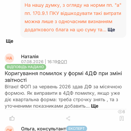
На нашу думку, з огляду на норми пп. "а"
пп. 170.9.1 ПКУ відшкодувати такі витрати
можна лише з одночасним визнанням
додаткового блага на цю суму та…
Ще
Наталія
НА
07.08.2026 | 16:19
ФОП
ВІДПОВІДЬ НАДАНО
Коригування помилок у формі 4ДФ при зміні
звітності
Вітаю! ФОП за червень 2026 здав ДФ за місячною
формою. Як виправити в 4ДФ помилку, якщо уже
діє квартальна форма: треба строчку знять , та з
уточненими показниками добавить…
8
Ольга, консультант
ЕКСПЕРТ
ОК