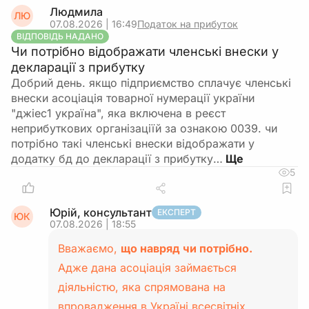
Людмила
ЛЮ
07.08.2026 | 16:49
Податок на прибуток
ВІДПОВІДЬ НАДАНО
Чи потрібно відображати членські внески у
декларації з прибутку
Добрий день. якщо підприємство сплачує членські
внески асоціація товарної нумерації україни
"джіес1 україна", яка включена в реєст
неприбуткових організаціїй за ознакою 0039. чи
потрібно такі членські внески відображати у
додатку бд до декларації з прибутку…
5
Юрій, консультант
ЕКСПЕРТ
ЮК
07.08.2026 | 18:55
Вважаємо,
що навряд чи потрібно.
Адже дана асоціація займається
діяльністю, яка спрямована на
впровадження в Україні всесвітніх