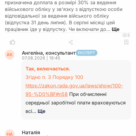
призначена доплата в розмірі 30% за ведення
військового обліку у зв'язку з відпусткою особи
відповідальної за ведення війського обліку
(відпустка 31 день липня). В серпні місяці цей
працівник іде у відпустку. Чи включати до…
3
Ангеліна, консультант
ЕКСПЕРТ
АК
07.08.2026 | 19:45
Так, включається.
Згідно п. 3 Порядку 100
https://zakon.rada.gov.ua/laws/show/100-
95-%D0%BF#n58
При обчисленні
середньої заробітної плати враховуються
всі…
Ще
Наталія
НА