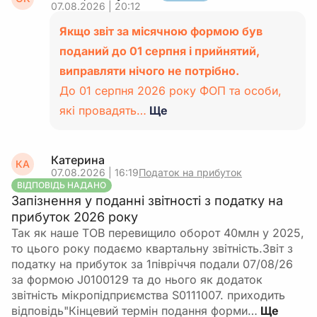
07.08.2026 | 20:12
Якщо звіт за місячною формою був
поданий до 01 серпня і прийнятий,
виправляти нічого не потрібно.
До 01 серпня 2026 року ФОП та особи,
які провадять…
Ще
Катерина
КА
07.08.2026 | 16:19
Податок на прибуток
ВІДПОВІДЬ НАДАНО
Запізнення у поданні звітності з податку на
прибуток 2026 року
Так як наше ТОВ перевищило оборот 40млн у 2025,
то цього року подаємо квартальну звітність.Звіт з
податку на прибуток за 1півріччя подали 07/08/26
за формою J0100129 та до нього як додаток
звітність мікропідприємства S0111007. приходить
відповідь"Кінцевий термін подання форми…