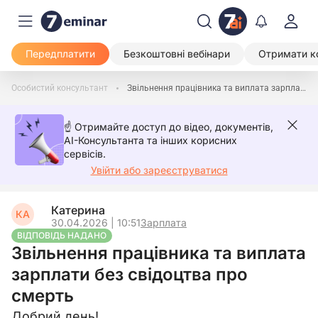
Передплатити
Безкоштовні вебінари
Отримати к
Особистий консультант
Звільнення працівника та виплата зарплати без свідоцтва про смерть
☝️ Отримайте доступ до відео, документів,
AI-Консультанта та інших корисних
сервісів.
Увійти або зареєструватися
Катерина
КА
30.04.2026 | 10:51
Зарплата
ВІДПОВІДЬ НАДАНО
Звільнення працівника та виплата
зарплати без свідоцтва про
смерть
Добрий день!