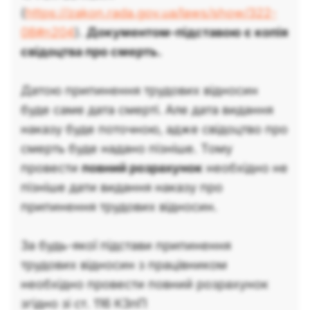
(
https://zakon.rada.gov.ua/laws/show/322-
08#n204
).
Документом-підставою є копія
свідоцтва про смерть.
Датою припинення трудових відносин
буде саме дата смерті. Але дата видання
наказу буде поточною, адже свідоцтво про
смерть буде надано пізніше. Тому
провести
повний розрахунок
необхідно не
пізніше дати видання наказу про
припинення трудових відносин.
За будь-якої підстави припинення
трудових відносин з працівником
необхідно провести повний розрахунок
згідно зі ст. 116 КЗпП