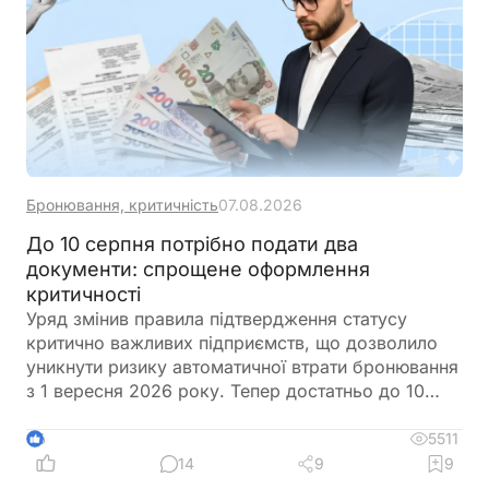
Бронювання, критичність
07.08.2026
До 10 серпня потрібно подати два
документи: спрощене оформлення
критичності
Уряд змінив правила підтвердження статусу
критично важливих підприємств, що дозволило
уникнути ризику автоматичної втрати бронювання
з 1 вересня 2026 року. Тепер достатньо до 10
серпня подати довідку про розмір нарахованої
середньої заробітної плати застрахованих осіб –
5511
6
працівників та податковий розрахунок, після чого
14
9
9
рішення про критичність продовжить діяти