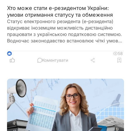
Хто може стати е-резидентом України:
умови отримання статусу та обмеження
Статус електронного резидента (е-резидента)
відкриває іноземцям можливість дистанційно
працювати з українською податковою системою.
Водночас законодавство встановлює чіткі умови
набуття такого статусу та визначає перелік осіб,
які не можуть скористатися цією можливістю
58
3
Коментувати