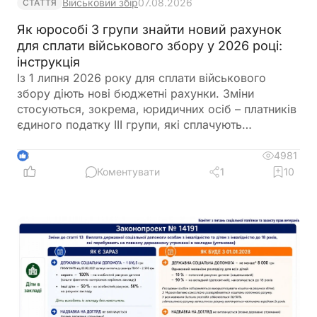
Військовий збір
07.08.2026
СТАТТЯ
Як юрособі 3 групи знайти новий рахунок
для сплати військового збору у 2026 році:
інструкція
Із 1 липня 2026 року для сплати військового
збору діють нові бюджетні рахунки. Зміни
стосуються, зокрема, юридичних осіб – платників
єдиного податку ІІІ групи, які сплачують
військовий збір за ставкою 1% від доходу. У
статті розповідаємо, чому запроваджено нові
4981
3
рахунки, наводимо перелік кодів класифікації
Коментувати
1
10
доходів бюджету, пояснюємо, який із них
застосовувати юрособам ІІІ групи, а також
покроково показуємо, як знайти актуальний
рахунок для сплати військового збору на
вебпорталі ДПС. Крім того, нагадаємо строки
сплати та звернемо увагу на важливі нюанси, щоб
уникнути помилок під час перерахування коштів