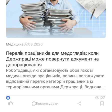
Медицина
07.08.2026
Перелік працівників для медоглядів: коли
Держпраці може повернути документ на
доопрацювання
Роботодавці, які організовують обов’язкові
медичні огляди працівників, повинні погоджувати
відповідний перелік категорій працівників із
територіальними органами Держпраці. Водночас
лікар з гігієни праці не може безпідставно
відмовити у погодженні такого переліку, але має
127
3
право перевірити його відповідність
Коментувати
законодавчим вимогам та умовам праці на