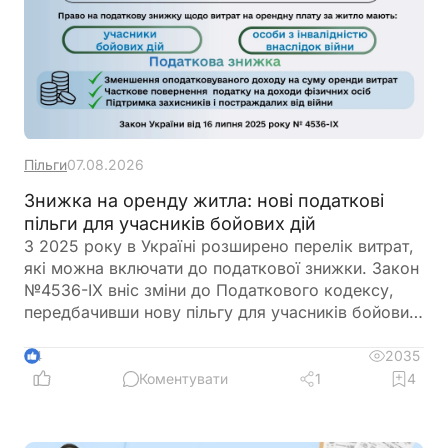
Пільги
07.08.2026
Знижка на оренду житла: нові податкові
пільги для учасників бойових дій
З 2025 року в Україні розширено перелік витрат,
які можна включати до податкової знижки. Закон
№4536-IX вніс зміни до Податкового кодексу,
передбачивши нову пільгу для учасників бойових
дій та осіб з інвалідністю внаслідок війни.
Відтепер вони можуть отримати податкову
2035
4
знижку за оренду житла, якщо виконані
Коментувати
1
4
встановлені законодавством умови. Знижка
надається у межах визначеного ліміту – не більше
30 мінімальних зарплат на рік