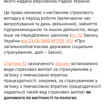
якого надана Верховною Радою України.
Це право виникає з настанням страхового 
випадку в період роботи (включаючи час 
випробування та день звільнення), зайняття 
підприємницькою та іншою діяльністю, якщо 
інше не передбачено законом (
ст. 12 
Закону 
України 
від 23.09.1999 №1105-XIV
 «Про 
загальнообов’язкове державне соціальне 
страхування», далі 
–
 Закон).
Статтею 13
 зазначеного 
Закону
 встановлено 
види страхових виплат за страхуванням у 
зв’язку з тимчасовою втратою 
працездатності, зокрема, за страхуванням у 
зв’язку з тимчасовою втратою працездатності 
надається такий вид страхових виплат 
як 
допомога по вагітності та пологах
.