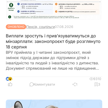
Пенсія, соцпільги
07.08.2026
ОНОВЛЕНО
Виплати зростуть і прив’язуватимуться до
мінзарплати: законопроєкт буде розглянуто
18 серпня
ВРУ прийняла у І читанні законопроєкт, який
змінює підхід держави до підтримки дітей з
інвалідністю та людей з інвалідністю з дитинства.
Документ спрямований не лише на підвищення
виплат, а й на створення комплексної системи
допомоги родинам – із цифровими сервісами,
9310
5
послугами підтримки та можливістю гідного життя
Коментувати
1
3
без зайвої бюрократії. На засідання 28 липня
Комітет схвалив текст порівняльної таблиці до
законопроєкту з пропозиціями і поправками
народних депутатів України та рекомендував ВРУ