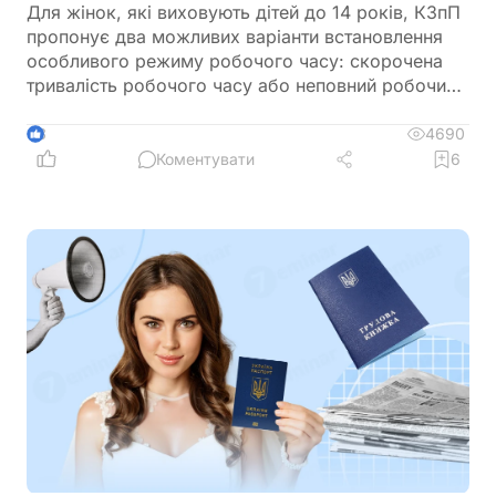
Для жінок, які виховують дітей до 14 років, КЗпП
пропонує два можливих варіанти встановлення
особливого режиму робочого часу: скорочена
тривалість робочого часу або неповний робочий
час. Давайте детальніше розглянемо їх
особливості
4690
3
Коментувати
6