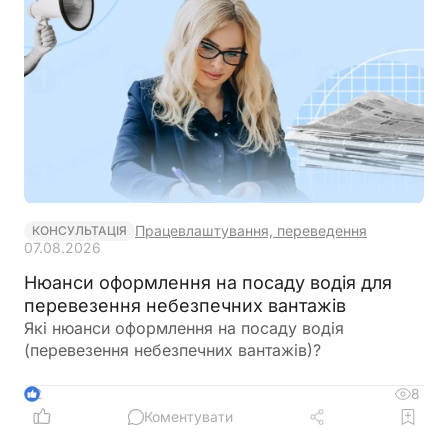
за результатами розгляду прийняти зазначений
законопроєкт у другому читанні та в цілому з
необхідними техніко-юридичними правками
Працевлаштування, переведення
КОНСУЛЬТАЦІЯ
07.08.2026
Нюанси оформлення на посаду водія для
перевезення небезпечних вантажів
Які нюанси оформлення на посаду водія
(перевезення небезпечних вантажів)?
8
2
Коментувати