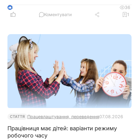
податковою звітністю
36
4
Коментувати
1
Працевлаштування, переведення
07.08.2026
СТАТТЯ
Працівниця має дітей: варіанти режиму
робочого часу