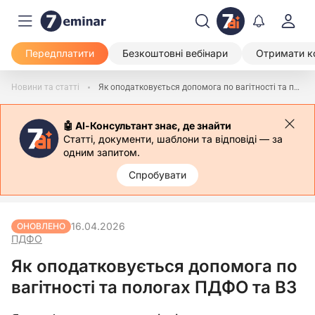
Передплатити
Безкоштовні вебінари
Отримати к
Новини та статті
Як оподатковується допомога по вагітності та пологах ПДФО та ВЗ
🤖 АІ-Консультант знає, де знайти
Статті, документи, шаблони та відповіді — за
одним запитом.
Спробувати
16.04.2026
ОНОВЛЕНО
ПДФО
Як оподатковується допомога по
вагітності та пологах ПДФО та ВЗ