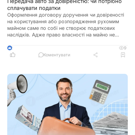
Передача авто за довіреністю: чи потрібно
сплачувати податки
Оформлення договору доручення чи довіреності
на користування або розпорядження рухомим
майном саме по собі не створює податкових
наслідків. Адже право власності на майно не
переходить до повіреного. Обов’язок зі сплати
ПДФО виникає лише тоді, коли відбувається
9
2
фактичний продаж майна та зміна його власника
Коментувати