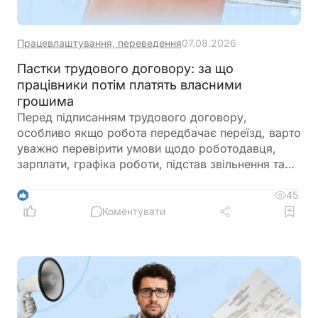
Працевлаштування, переведення
07.08.2026
Пастки трудового договору: за що
працівники потім платять власними
грошима
Перед підписанням трудового договору,
особливо якщо робота передбачає переїзд, варто
уважно перевірити умови щодо роботодавця,
зарплати, графіка роботи, підстав звільнення та
інших положень, які можуть створити ризики для
працівника
45
4
Коментувати