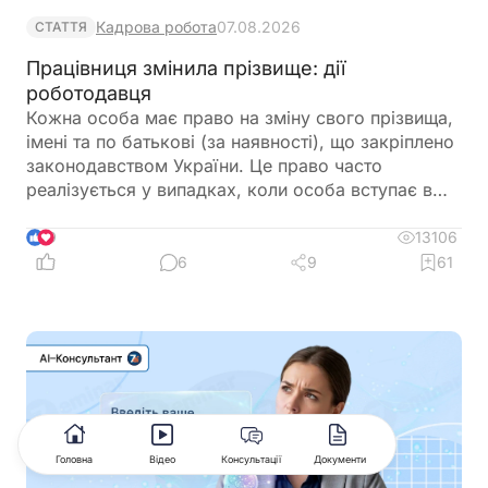
Кадрова робота
07.08.2026
СТАТТЯ
Працівниця змінила прізвище: дії
роботодавця
Кожна особа має право на зміну свого прізвища,
імені та по батькові (за наявності), що закріплено
законодавством України. Це право часто
реалізується у випадках, коли особа вступає в
шлюб. Історично склалося так, що саме жінки
переважно змінюють прізвище під час
13106
9
одруження, тому в цій статті ми розглянемо
6
9
61
алгоритм дій для працівниці, яка змінила прізвище
після заміжжя. Варто зазначити, що цей алгоритм
буде однаковим і для чоловіків, які змінюють
прізвище, а також для подружжя, яке обирає
подвійне прізвище. Незалежно від причини зміни
особистих даних, дотримання відповідного
порядку допоможе уникнути непорозумінь із
роботодавцем і забезпечить своєчасне внесення
Головна
Відео
Консультації
Документи
змін у документи