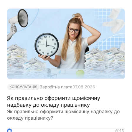
підприємстві. Якщо подані матеріали не
підтверджують необхідність медоглядів або
перелік складено неповно, документ можуть
повернути роботодавцю на доопрацювання із
зауваженнями
Заробітна плата
07.08.2026
КОНСУЛЬТАЦІЯ
Як правильно оформити щомісячну
надбавку до окладу працівнику
Як правильно оформити щомісячну надбавку до
окладу працівнику?
15
2