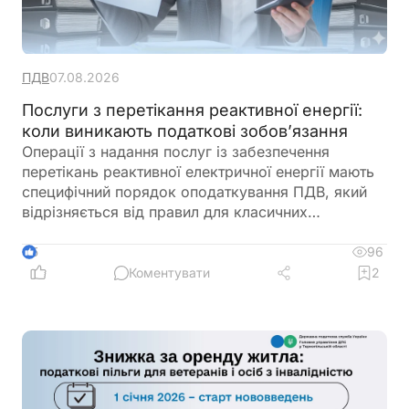
ПДВ
07.08.2026
Послуги з перетікання реактивної енергії:
коли виникають податкові зобов’язання
Операції з надання послуг із забезпечення
перетікань реактивної електричної енергії мають
специфічний порядок оподаткування ПДВ, який
відрізняється від правил для класичних
енергетичних послуг. Попри певні особливості
ринку електроенергії, такі операції не підпадають
96
5
під касовий метод обліку ПДВ і оподатковуються
Коментувати
2
за загальними правилами «першої події». Це
напряму впливає на момент складання
податкової накладної та реєстрації її в ЄРПН