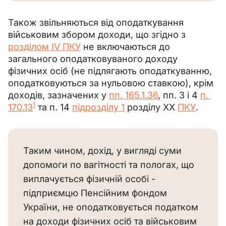
Також звільняються від оподаткування 
військовим збором доходи, що згідно з 
розділом IV ПКУ
 не включаються до 
загального оподатковуваного доходу 
фізичних осіб (не підлягають оподаткуванню, 
оподатковуються за нульовою ставкою), крім 
доходів, зазначених у 
пп. 165.1.36
, пп. 3 і 4 
п. 
1
170.13
 та п. 14 
підрозділу 1
 розділу XX 
ПКУ
.
Таким чином, дохід, у вигляді суми 
допомоги по вагітності та пологах, що 
виплачується фізичній особі - 
підприємцю Пенсійним фондом 
України, не оподатковується податком 
на доходи фізичних осіб та військовим 