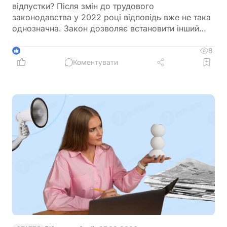
відпустки? Після змін до трудового
законодавства у 2022 році відповідь вже не така
однозначна. Закон дозволяє встановити інший
строк виплати, але лише за умови, що це
передбачено трудовим або колективним
8
1
договором. Розбираємося, коли роботодавець
Коментувати
може виплатити відпускні після початку відпустки
та яких помилок варто уникати