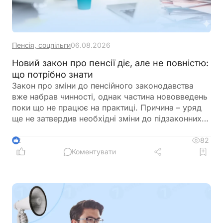
Пенсія, соцпільги
06.08.2026
Новий закон про пенсії діє, але не повністю:
що потрібно знати
Закон про зміни до пенсійного законодавства
вже набрав чинності, однак частина нововведень
поки що не працює на практиці. Причина – уряд
ще не затвердив необхідні зміни до підзаконних
актів, які мають визначити порядок застосування
нових правил щодо підтвердження страхового
82
2
стажу та призначення пенсій
Коментувати