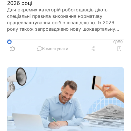
2026 році
Для окремих категорій роботодавців діють
спеціальні правила виконання нормативу
працевлаштування осіб з інвалідністю. Із 2026
року також запроваджено нову щоквартальну
звітність і змінено порядок сплати цільового
внеску у разі невиконання нормативу
59
1
Коментувати