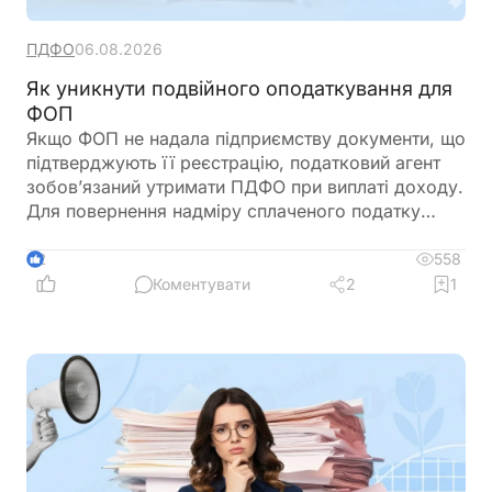
ПДФО
06.08.2026
Як уникнути подвійного оподаткування для
ФОП
Якщо ФОП не надала підприємству документи, що
підтверджують її реєстрацію, податковий агент
зобов’язаний утримати ПДФО при виплаті доходу.
Для повернення надміру сплаченого податку
ФОП подає річну декларацію про майновий стан і
доходи, де відображає отриманий дохід та
558
2
утриманий податок. Податкова служба, після
Коментувати
2
1
перевірки, може повернути надміру сплачені
суми