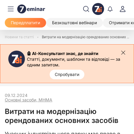
Передплатити
Безкоштовні вебінари
Отримати к
Новини та статті
Витрати на модернізацію орендованих основних засобів
🤖 АІ-Консультант знає, де знайти
Статті, документи, шаблони та відповіді — за
одним запитом.
Спробувати
09.12.2024
Основні засоби, МНМА
Витрати на модернізацію
орендованих основних засобів
Учасник індустріального парку має право в