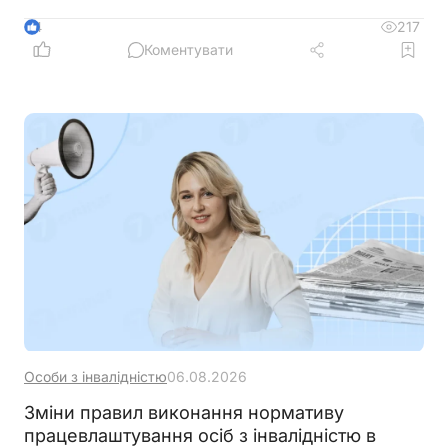
отримувачів, врегулювати компенсацію для
ветеранів з інвалідністю, уточнити вимоги до
217
4
документів та умов оплати праці, а також
Коментувати
запровадити механізми контролю, щоб запобігти
зловживанням і подвійного фінансування
Особи з інвалідністю
06.08.2026
Зміни правил виконання нормативу
працевлаштування осіб з інвалідністю в