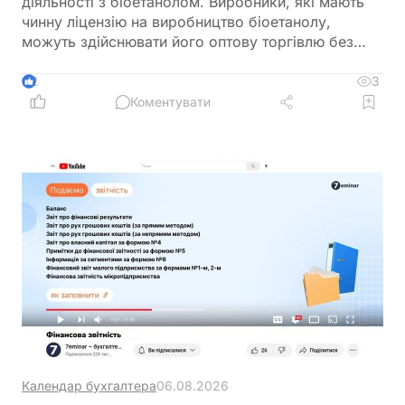
діяльності з біоетанолом. Виробники, які мають
чинну ліцензію на виробництво біоетанолу,
можуть здійснювати його оптову торгівлю без
оформлення окремої ліцензії. Водночас для
імпорту, експорту та інших операцій із
3
2
біоетанолом закон встановлює окремі вимоги, а
Коментувати
його роздрібний продаж в Україні залишається
забороненим
Календар бухгалтера
06.08.2026