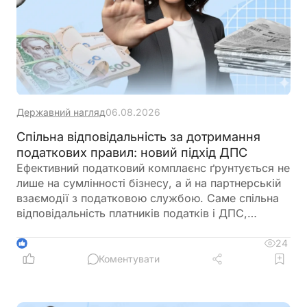
Державний нагляд
06.08.2026
Спільна відповідальність за дотримання
податкових правил: новий підхід ДПС
Ефективний податковий комплаєнс ґрунтується не
лише на сумлінності бізнесу, а й на партнерській
взаємодії з податковою службою. Саме спільна
відповідальність платників податків і ДПС,
превентивний підхід та якісна інформаційна
підтримка допомагають мінімізувати податкові
24
1
ризики та запобігати порушенням ще до їх
Коментувати
виникнення