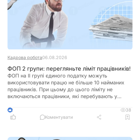
Кадрова робота
06.08.2026
ФОП 2 групи: перегляньте ліміт працівників!
ФОП на ІІ групі єдиного податку можуть
використовувати працю не більше 10 найманих
працівників. При цьому до цього ліміту не
включаються працівники, які перебувають у
відпустці у зв’язку з вагітністю та пологами або у
відпустці для догляду за дитиною. Перед
38
2
оформленням нового працівника варто
Коментувати
перевірити, чи не буде перевищено встановлену
законодавством граничну кількість найманих осіб