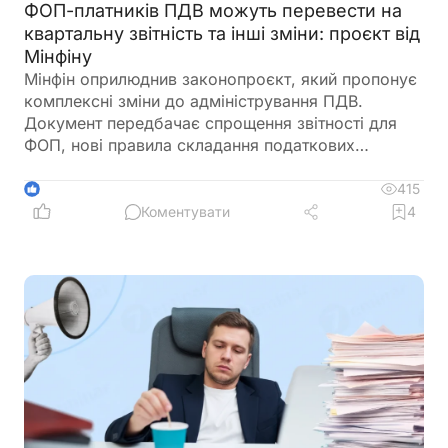
ФОП-платників ПДВ можуть перевести на
квартальну звітність та інші зміни: проєкт від
Мінфіну
Мінфін оприлюднив законопроєкт, який пропонує
комплексні зміни до адміністрування ПДВ.
Документ передбачає спрощення звітності для
ФОП, нові правила складання податкових
накладних, збільшення порогу для перевірок
бюджетного відшкодування та запровадження
415
1
квартального звітного періоду для підприємців –
Коментувати
4
платників ПДВ