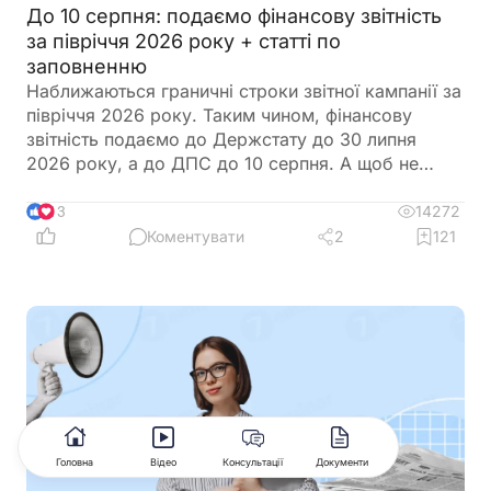
До 10 серпня: подаємо фінансову звітність
за півріччя 2026 року + статті по
заповненню
Наближаються граничні строки звітної кампанії за
півріччя 2026 року. Таким чином, фінансову
звітність подаємо до Держстату до 30 липня
2026 року, а до ДПС до 10 серпня. А щоб не
загубитися в рядках та формах, ми зібрали все в
одному місці
14272
13
Коментувати
2
121
Головна
Відео
Консультації
Документи