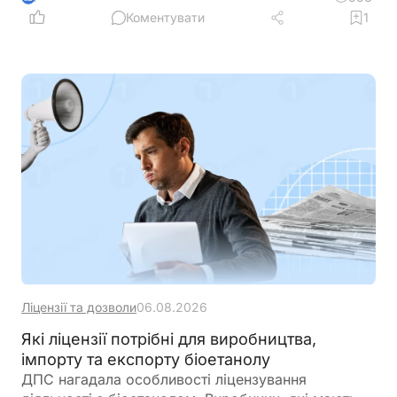
виплату дивідендів та інвестиційні правила.
Коментувати
1
Розбираємо ключові умови, ризики та практичні
нюанси для бізнесу
Ліцензії та дозволи
06.08.2026
Які ліцензії потрібні для виробництва,
імпорту та експорту біоетанолу
ДПС нагадала особливості ліцензування