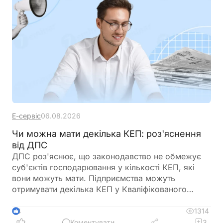
Е-сервіс
06.08.2026
Чи можна мати декілька КЕП: роз'яснення
від ДПС
ДПС роз'яснює, що законодавство не обмежує
суб'єктів господарювання у кількості КЕП, які
вони можуть мати. Підприємства можуть
отримувати декілька КЕП у Кваліфікованого
надавача електронних довірчих послуг ДПС
України
1314
4
Коментувати
3