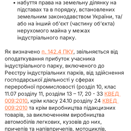
набуття права на земельну ділянку на
підставах та в порядку, встановлених
земельним законодавством України, та/
або на інший об’єкт (частину об’єкта)
нерухомого майна у межах
індустріального парку.
Як визначено 
п. 142.4 ПКУ
, звільняється від 
оподаткування прибуток учасника 
індустріального парку, включеного до 
Реєстру індустріальних парків, від здійснення 
господарської діяльності у сферах 
переробної промисловості (розділ 10, клас 
11.07 розділу 11, розділи 13 
–
 17, 20 - 33 
КВЕД 
009:2010
, крім класу 24.10 розділу 24 
КВЕД 
009:2010
 та крім виробництва підакцизних 
товарів, за виключенням виробництва 
автомобілів легкових, кузовів до них, 
причепів та напівпричепів, мотоциклів, 