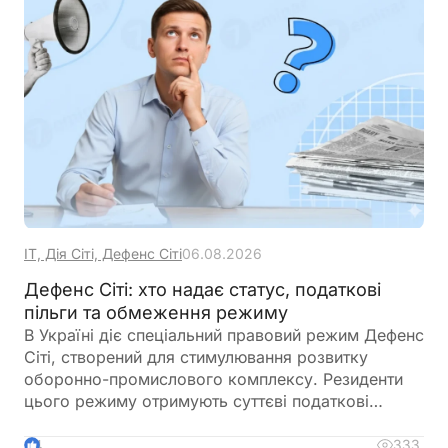
ІТ, Дія Сіті, Дефенс Сіті
06.08.2026
Дефенс Сіті: хто надає статус, податкові
пільги та обмеження режиму
В Україні діє спеціальний правовий режим Дефенс
Сіті, створений для стимулювання розвитку
оборонно-промислового комплексу. Резиденти
цього режиму отримують суттєві податкові
пільги, однак разом із ними – жорсткі вимоги до
цільового використання прибутку, обмеження на
333
4