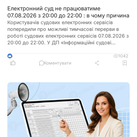
Електронний суд не працюватиме
07.08.2026 з 20:00 до 22:00 : в чому причина
Користувачів судових електронних сервісів
попередили про можливі тимчасові перерви в
роботі судових електронних сервісів 07.08.2026 з
20:00 до 22:00. У ДП «Інформаційні судові
системи» просять врахувати цю інформацію під
час планування роботи із сервісами
1042
6
Коментувати