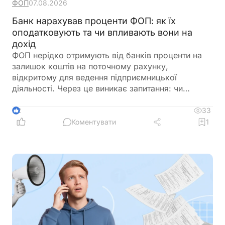
ФОП
07.08.2026
Банк нарахував проценти ФОП: як їх
оподатковують та чи впливають вони на
дохід
ФОП нерідко отримують від банків проценти на
залишок коштів на поточному рахунку,
відкритому для ведення підприємницької
діяльності. Через це виникає запитання: чи
потрібно включати такі суми до
підприємницького доходу та сплачувати з них
33
2
податки як із доходу ФОП. Податкове
Коментувати
1
законодавство розмежовує доходи від
господарської діяльності та пасивні доходи
фізичної особи. Саме тому проценти, нараховані
банком на залишок коштів, мають окремий
порядок оподаткування