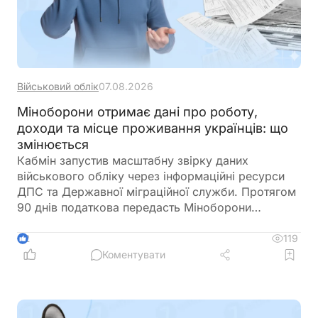
Військовий облік
07.08.2026
Міноборони отримає дані про роботу,
доходи та місце проживання українців: що
змінюється
Кабмін запустив масштабну звірку даних
військового обліку через інформаційні ресурси
ДПС та Державної міграційної служби. Протягом
90 днів податкова передасть Міноборони
інформацію про чоловіків віком від 18 до 60
років, включаючи відомості про місце роботи,
119
2
доходи та персональні дані. Паралельно ДМС
Коментувати
синхронізує з Реєстром призовників паспортні
дані, місце проживання, громадянство та навіть
відцифрований образ обличчя. Якщо людини ще
немає у військовому реєстрі, система