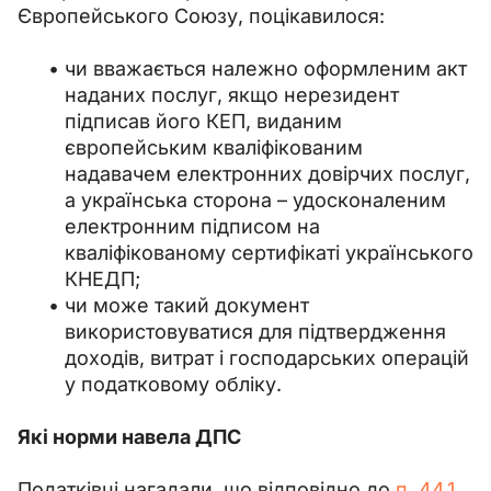
Європейського Союзу, поцікавилося:
чи вважається належно оформленим акт
наданих послуг, якщо нерезидент
підписав його КЕП, виданим
європейським кваліфікованим
надавачем електронних довірчих послуг,
а українська сторона – удосконаленим
електронним підписом на
кваліфікованому сертифікаті українського
КНЕДП;
чи може такий документ
використовуватися для підтвердження
доходів, витрат і господарських операцій
у податковому обліку.
Які норми навела ДПС
Податківці нагадали, що відповідно до 
п. 44.1 