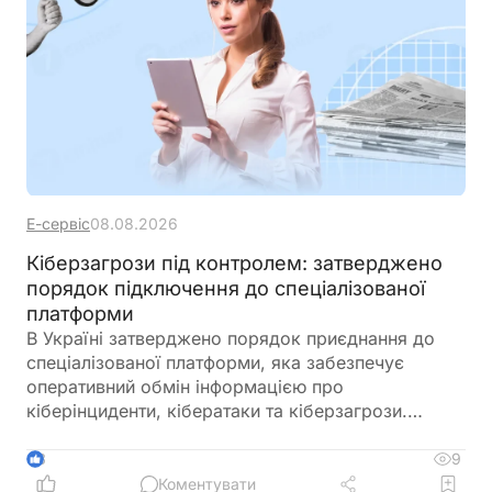
Е-сервіс
08.08.2026
Кіберзагрози під контролем: затверджено
порядок підключення до спеціалізованої
платформи
В Україні затверджено порядок приєднання до
спеціалізованої платформи, яка забезпечує
оперативний обмін інформацією про
кіберінциденти, кібератаки та кіберзагрози.
Новий механізм покликаний посилити взаємодію
між державними органами, операторами
9
3
критичної інфраструктури та іншими суб’єктами
Коментувати