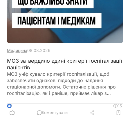
Медицина
08.08.2026
МОЗ затвердило єдині критерії госпіталізації
пацієнтів
МОЗ уніфікувало критерії госпіталізації, щоб
забезпечити однакові підходи до надання
стаціонарної допомоги. Остаточне рішення про
госпіталізацію, як і раніше, приймає лікар з
урахуванням стану пацієнта
15
3
Коментувати