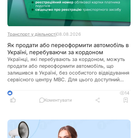
Транспорт у діяльності
08.08.2026
Як продати або переоформити автомобіль в
Україні, перебуваючи за кордоном
Українці, які перебувають за кордоном, можуть
продати або переоформити автомобіль, що
залишився в Україні, без особистого відвідування
сервісного центру МВС. Для цього доступний
онлайн-продаж через Дію або оформлення
довіреності на уповноваженого представника
14
3
Коментувати