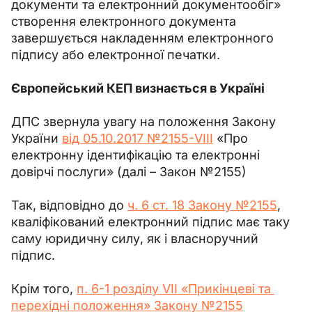
документи та електронний документообіг» 
створення електронного документа 
завершується накладенням електронного 
підпису або електронної печатки.
Європейський КЕП визнається в Україні
ДПС звернула увагу на положення Закону 
України 
від 05.10.2017 №2155-VIII
 «Про 
електронну ідентифікацію та електронні 
довірчі послуги» (далі – Закон №2155)
Так, відповідно до 
ч. 6 ст. 18 Закону №2155
, 
кваліфікований електронний підпис має таку 
саму юридичну силу, як і власноручний 
підпис.
Крім того, 
п. 6-1 розділу VII «Прикінцеві та 
перехідні положення» Закону №2155