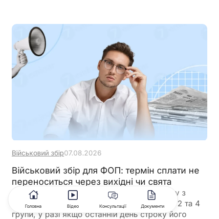
Військовий збір
07.08.2026
Військовий збір для ФОП: термін сплати не
переноситься через вихідні чи свята
Граничний строк сплати авансового внеску з
військового збору для ФОП – єдинників 1, 2 та 4
Головна
Відео
Консультації
Документи
групи, у разі якщо останній день строку його