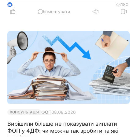
готівкових коштів (в дозволеному об’ємі
180
6
періодично знімаються з поточного рахунку).
Коментувати
1
1
ФОП не обліковує всі операції в господарській
діяльності. Яким чином можна надати пояснення
банку?
ФОП
08.08.2026
КОНСУЛЬТАЦІЯ
Вирішили більше не показувати виплати
ФОП у 4ДФ: чи можна так зробити та які