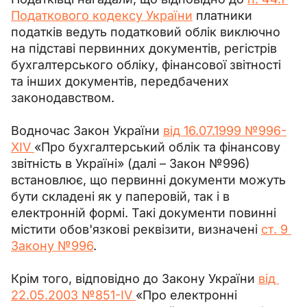
Податкового кодексу України
 платники 
податків ведуть податковий облік виключно 
на підставі первинних документів, регістрів 
бухгалтерського обліку, фінансової звітності 
та інших документів, передбачених 
законодавством.
Водночас Закон України 
від 16.07.1999 №996-
XIV 
«Про бухгалтерський облік та фінансову 
звітність в Україні» (далі – Закон №996) 
встановлює, що первинні документи можуть 
бути складені як у паперовій, так і в 
електронній формі. Такі документи повинні 
містити обов'язкові реквізити, визначені 
ст. 9 
Закону №996
.
Крім того, відповідно до Закону України 
від 
22.05.2003 №851-IV 
«Про електронні 