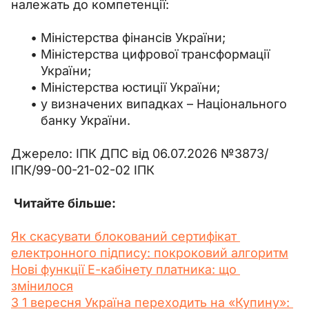
належать до компетенції:
Міністерства фінансів України;
Міністерства цифрової трансформації
України;
Міністерства юстиції України;
у визначених випадках – Національного
банку України.
Джерело: ІПК ДПС від 06.07.2026 №3873/
ІПК/99-00-21-02-02 ІПК
 Читайте більше:
Як скасувати блокований сертифікат 
електронного підпису: покроковий алгоритм
Нові функції Е-кабінету платника: що 
змінилося
З 1 вересня Україна переходить на «Купину»: 