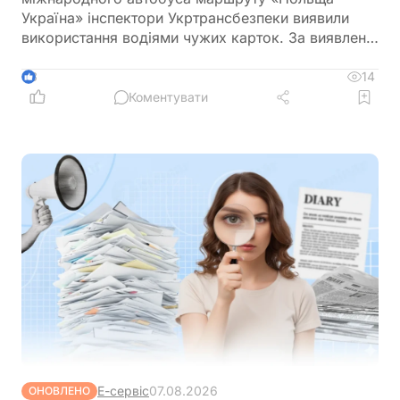
Україна» інспектори Укртрансбезпеки виявили
використання водіями чужих карток. За виявлене
порушення перевізнику загрожує штраф у розмірі
34 тис. грн
14
3
Коментувати
Е-сервіс
07.08.2026
ОНОВЛЕНО