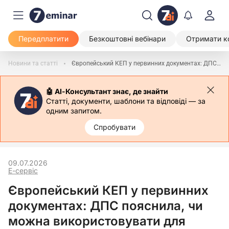
Передплатити
Безкоштовні вебінари
Отримати к
Новини та статті
Європейський КЕП у первинних документах: ДПС пояснила, чи можна використовувати для податкового обліку
🤖 АІ-Консультант знає, де знайти
Статті, документи, шаблони та відповіді — за
одним запитом.
Спробувати
09.07.2026
Е-сервіс
Європейський КЕП у первинних
документах: ДПС пояснила, чи
можна використовувати для