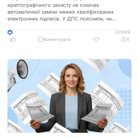
криптографічного захисту не означає
автоматичної заміни чинних кваліфікованих
електронних підписів. У ДПС пояснили, чи
залишатимуться дійсними КЕП, видані КНЕДП
ДПС, після переходу на новий стандарт «Купина»
1069
5
та чи потрібно користувачам отримувати нові
Коментувати
1
4
сертифікати