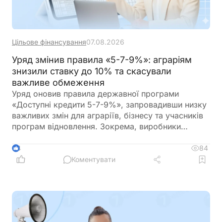
Цільове фінансування
07.08.2026
Уряд змінив правила «5-7-9%»: аграріям
знизили ставку до 10% та скасували
важливе обмеження
Уряд оновив правила державної програми
«Доступні кредити 5-7-9%», запровадивши низку
важливих змін для аграріїв, бізнесу та учасників
програм відновлення. Зокрема, виробники
сільськогосподарської продукції отримають
більше можливостей для фінансування
84
4
оборотного капіталу за нижчою ставкою, а з 1
Коментувати
вересня запрацюють нові вимоги для учасників
програми