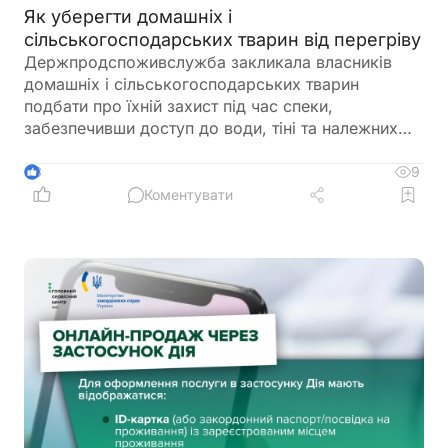
Як уберегти домашніх і
сільськогосподарських тварин від перегріву
Держпродспоживслужба закликала власників
домашніх і сільськогосподарських тварин
подбати про їхній захист під час спеки,
забезпечивши доступ до води, тіні та належних
умов утримання. У відомстві також нагадали про
заборону залишати тварин у зачинених
9
3
автомобілях або на прив’язі під прямим сонячним
Коментувати
промінням