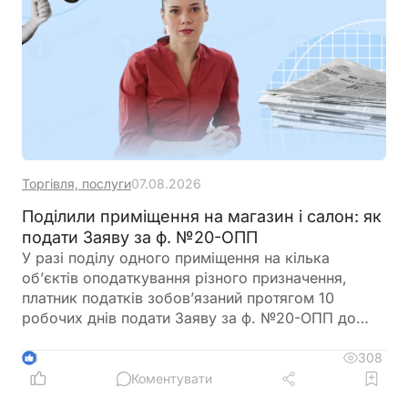
Торгівля, послуги
07.08.2026
Поділили приміщення на магазин і салон: як
подати Заяву за ф. №20-ОПП
У разі поділу одного приміщення на кілька
об’єктів оподаткування різного призначення,
платник податків зобов’язаний протягом 10
робочих днів подати Заяву за ф. №20-ОПП до
податкового органу. У Заяві необхідно вказати
інформацію про закриття попереднього об’єкта і
308
3
створення нових у різних рядках, кожному з яких
Коментувати
буде присвоєно окремий ідентифікатор