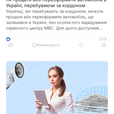
Україні, перебуваючи за кордоном
Українці, які перебувають за кордоном, можуть
продати або переоформити автомобіль, що
залишився в Україні, без особистого відвідування
сервісного центру МВС. Для цього доступний
онлайн-продаж через Дію або оформлення
довіреності на уповноваженого представника
14
3
Коментувати