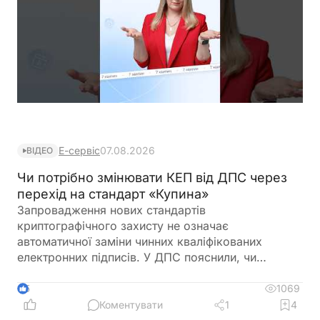
Е-сервіс
07.08.2026
ВІДЕО
Чи потрібно змінювати КЕП від ДПС через
перехід на стандарт «Купина»
Запровадження нових стандартів
криптографічного захисту не означає
автоматичної заміни чинних кваліфікованих
електронних підписів. У ДПС пояснили, чи
залишатимуться дійсними КЕП, видані КНЕДП
ДПС, після переходу на новий стандарт «Купина»
1069
5
та чи потрібно користувачам отримувати нові
Коментувати
1
4
сертифікати