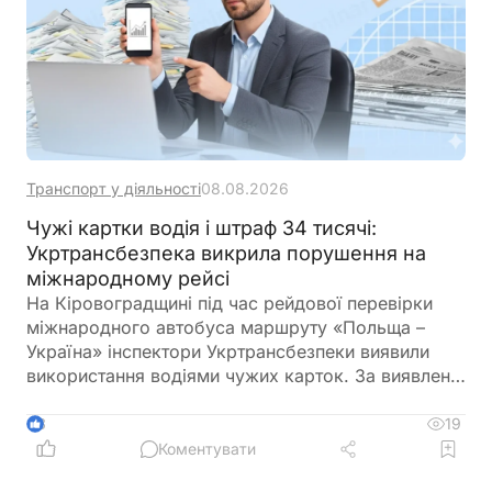
Транспорт у діяльності
08.08.2026
Чужі картки водія і штраф 34 тисячі:
Укртрансбезпека викрила порушення на
міжнародному рейсі
На Кіровоградщині під час рейдової перевірки
міжнародного автобуса маршруту «Польща –
Україна» інспектори Укртрансбезпеки виявили
використання водіями чужих карток. За виявлене
порушення перевізнику загрожує штраф у розмірі
34 тис. грн
19
3
Коментувати