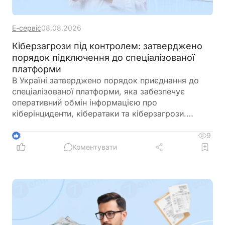
Е-сервіс
08.08.2026
Кіберзагрози під контролем: затверджено
порядок підключення до спеціалізованої
платформи
В Україні затверджено порядок приєднання до
спеціалізованої платформи, яка забезпечує
оперативний обмін інформацією про
кіберінциденти, кібератаки та кіберзагрози.
Новий механізм покликаний посилити взаємодію
між державними органами, операторами
9
3
критичної інфраструктури та іншими суб’єктами
Коментувати
кібербезпеки