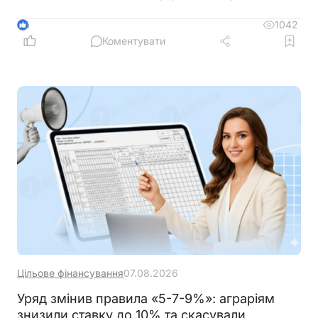
системи» просять врахувати цю інформацію під
час планування роботи із сервісами
1042
6
Коментувати
Цільове фінансування
07.08.2026
Уряд змінив правила «5-7-9%»: аграріям
знизили ставку до 10% та скасували