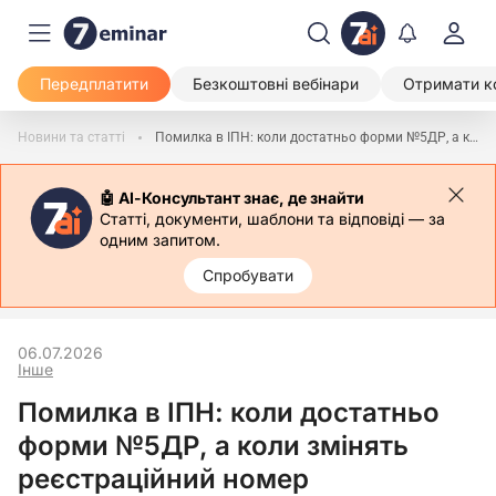
Передплатити
Безкоштовні вебінари
Отримати к
Новини та статті
Помилка в ІПН: коли достатньо форми №5ДР, а коли змінять реєстраційний номер
🤖 АІ-Консультант знає, де знайти
Статті, документи, шаблони та відповіді — за
одним запитом.
Спробувати
06.07.2026
Інше
Помилка в ІПН: коли достатньо
форми №5ДР, а коли змінять
реєстраційний номер