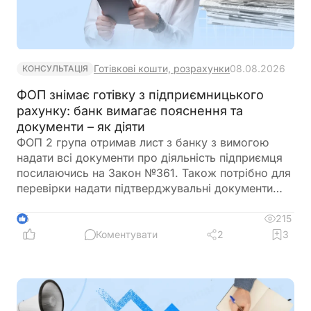
Готівкові кошти, розрахунки
08.08.2026
КОНСУЛЬТАЦІЯ
ФОП знімає готівку з підприємницького
рахунку: банк вимагає пояснення та
документи – як діяти
ФОП 2 група отримав лист з банку з вимогою
надати всі документи про діяльність підприємця
посилаючись на Закон №361. Також потрібно для
перевірки надати підтверджувальні документи
закупівлі товару і пояснення використання
готівкових коштів (в дозволеному об’ємі
215
6
періодично знімаються з поточного рахунку).
Коментувати
2
3
ФОП не обліковує всі операції в господарській
діяльності. Яким чином можна надати пояснення
банку?