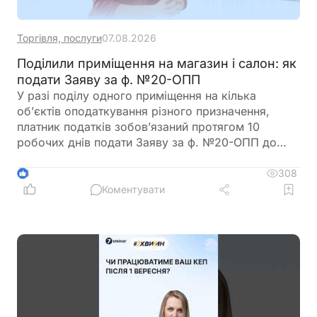
Торгівля, послуги
07.08.2026
Поділили приміщення на магазин і салон: як
подати Заяву за ф. №20-ОПП
У разі поділу одного приміщення на кілька
об’єктів оподаткування різного призначення,
платник податків зобов’язаний протягом 10
робочих днів подати Заяву за ф. №20-ОПП до
податкового органу. У Заяві необхідно вказати
інформацію про закриття попереднього об’єкта і
308
3
створення нових у різних рядках, кожному з яких
Коментувати
буде присвоєно окремий ідентифікатор