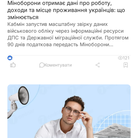
Міноборони отримає дані про роботу,
доходи та місце проживання українців: що
змінюється
Кабмін запустив масштабну звірку даних
військового обліку через інформаційні ресурси
ДПС та Державної міграційної служби. Протягом
90 днів податкова передасть Міноборони
інформацію про чоловіків віком від 18 до 60
років, включаючи відомості про місце роботи,
121
2
доходи та персональні дані. Паралельно ДМС
Коментувати
синхронізує з Реєстром призовників паспортні
дані, місце проживання, громадянство та навіть
відцифрований образ обличчя. Якщо людини ще
немає у військовому реєстрі, система
автоматично сформує для неї цифровий профіль
на підставі отриманої інформації