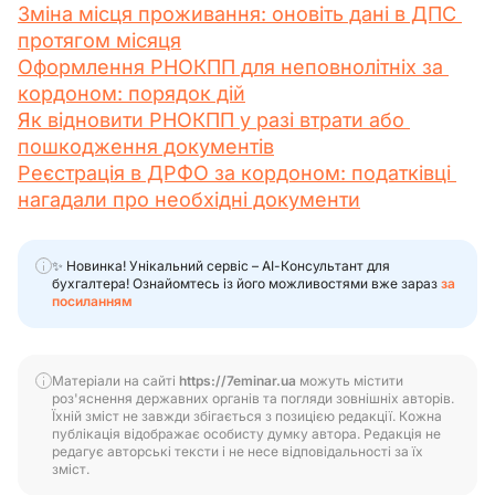
Зміна місця проживання: оновіть дані в ДПС 
протягом місяця
Оформлення РНОКПП для неповнолітніх за 
кордоном: порядок дій
Як відновити РНОКПП у разі втрати або 
пошкодження документів
Реєстрація в ДРФО за кордоном: податківці 
нагадали про необхідні документи
✨ Новинка! Унікальний сервіс – АІ-Консультант для
бухгалтера! Ознайомтесь із його можливостями вже зараз
за
посиланням
Матеріали на сайті
https://7eminar.ua
можуть містити
роз'яснення державних органів та погляди зовнішніх авторів.
Їхній зміст не завжди збігається з позицією редакції. Кожна
публікація відображає особисту думку автора. Редакція не
редагує авторські тексти і не несе відповідальності за їх
зміст.