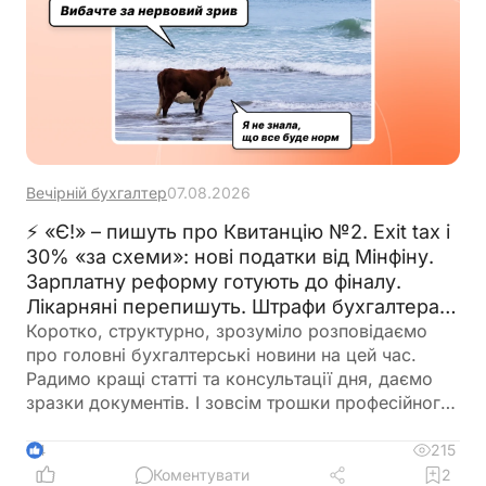
Вечірній бухгалтер
07.08.2026
⚡ «Є!» – пишуть про Квитанцію №2. Exit tax і
30% «за схеми»: нові податки від Мінфіну.
Зарплатну реформу готують до фіналу.
Лікарняні перепишуть. Штрафи бухгалтерам
– теж. 🙋‍♀️ Вечірній бухгалтер від 07.08.2026
Коротко, структурно, зрозуміло розповідаємо
про головні бухгалтерські новини на цей час.
Радимо кращі статті та консультації дня, даємо
зразки документів. І зовсім трошки професійного
гумору 😉
215
4
Коментувати
2