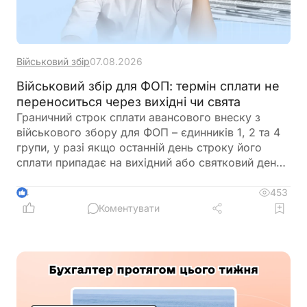
Військовий збір
07.08.2026
Військовий збір для ФОП: термін сплати не
переноситься через вихідні чи свята
Граничний строк сплати авансового внеску з
військового збору для ФОП – єдинників 1, 2 та 4
групи, у разі якщо останній день строку його
сплати припадає на вихідний або святковий день,
не переноситься на операційний день, що настає
за вихідним або святковим днем
453
4
Коментувати