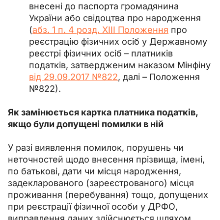
внесені до паспорта громадянина
України або свідоцтва про народження
(
абз. 1 п. 4 розд. XIII Положення
про
реєстрацію фізичних осіб у Державному
реєстрі фізичних осіб – платників
податків, затвердженим наказом Мінфіну
від 29.09.2017 №822
, далі – Положення
№822).
Як замінюється картка платника податків, 
якщо були допущені помилки в ній
У разі виявлення помилок, порушень чи 
неточностей щодо внесення прізвища, імені, 
по батькові, дати чи місця народження, 
задекларованого (зареєстрованого) місця 
проживання (перебування) тощо, допущених 
при реєстрації фізичної особи у ДРФО, 
виправлення даних здійснюється шляхом 