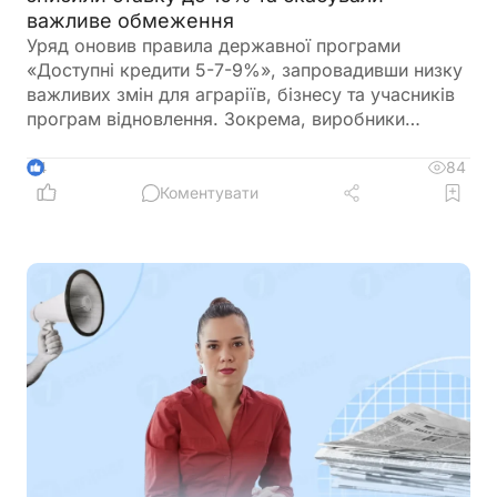
важливе обмеження
Уряд оновив правила державної програми
«Доступні кредити 5-7-9%», запровадивши низку
важливих змін для аграріїв, бізнесу та учасників
програм відновлення. Зокрема, виробники
сільськогосподарської продукції отримають
більше можливостей для фінансування
84
4
оборотного капіталу за нижчою ставкою, а з 1
Коментувати
вересня запрацюють нові вимоги для учасників
програми