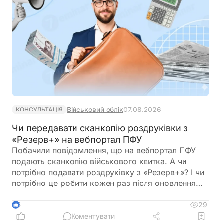
Військовий облік
07.08.2026
КОНСУЛЬТАЦІЯ
Чи передавати сканкопію роздруківки з
«Резерв+» на вебпортал ПФУ
Побачили повідомлення, що на вебпортал ПФУ
подають сканкопію військового квитка. А чи
потрібно подавати роздруківку з «Резерв+»? І чи
потрібно це робити кожен раз після оновлення
роздурківки?
29
5
Коментувати