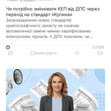
Чи потрібно змінювати КЕП від ДПС через
перехід на стандарт «Купина»
Запровадження нових стандартів
криптографічного захисту не означає
автоматичної заміни чинних кваліфікованих
електронних підписів. У ДПС пояснили, чи
залишатимуться дійсними КЕП, видані КНЕДП
ДПС, після переходу на новий стандарт «Купина»
1066
5
та чи потрібно користувачам отримувати нові
Коментувати
1
4
сертифікати