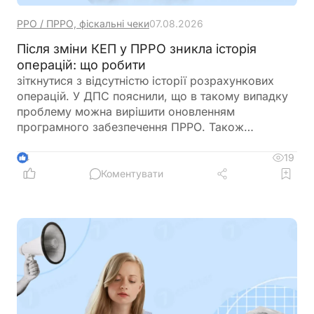
РРО / ПРРО, фіскальні чеки
07.08.2026
Після зміни КЕП у ПРРО зникла історія
операцій: що робити
зіткнутися з відсутністю історії розрахункових
операцій. У ДПС пояснили, що в такому випадку
проблему можна вирішити оновленням
програмного забезпечення ПРРО. Також
податківці нагадали про обов’язок подати
повідомлення за формою J/F1391802 із даними
19
4
нового сертифіката відкритого ключа
Коментувати