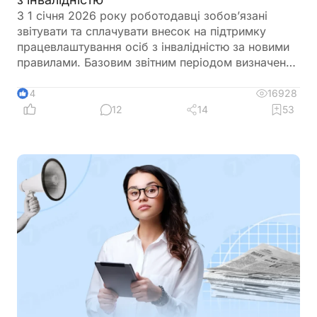
З 1 січня 2026 року роботодавці зобов’язані
звітувати та сплачувати внесок на підтримку
працевлаштування осіб з інвалідністю за новими
правилами. Базовим звітним періодом визначено
календарний квартал. Звіт подається до
податкового органу протягом 40 календарних
16928
14
днів після закінчення кварталу, а сплата внеску
12
14
53
здійснюється протягом 10 календарних днів після
граничного строку подання звіту