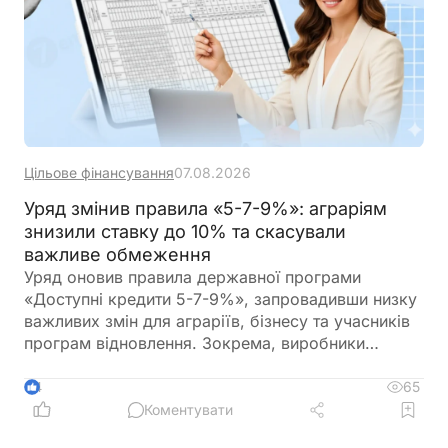
Цільове фінансування
07.08.2026
Уряд змінив правила «5-7-9%»: аграріям
знизили ставку до 10% та скасували
важливе обмеження
Уряд оновив правила державної програми
«Доступні кредити 5-7-9%», запровадивши низку
важливих змін для аграріїв, бізнесу та учасників
програм відновлення. Зокрема, виробники
сільськогосподарської продукції отримають
більше можливостей для фінансування
65
4
оборотного капіталу за нижчою ставкою, а з 1
Коментувати
вересня запрацюють нові вимоги для учасників