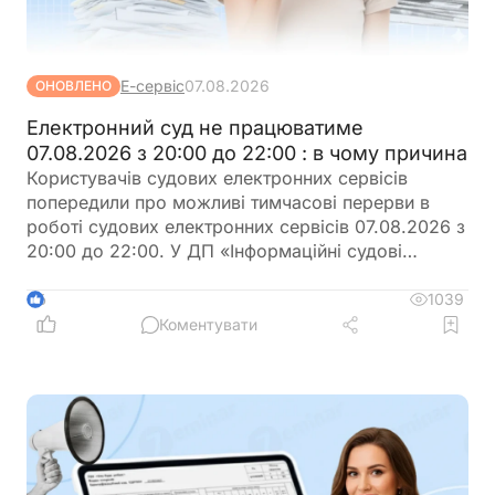
Е-сервіс
07.08.2026
ОНОВЛЕНО
Електронний суд не працюватиме
07.08.2026 з 20:00 до 22:00 : в чому причина
Користувачів судових електронних сервісів
попередили про можливі тимчасові перерви в
роботі судових електронних сервісів 07.08.2026 з
20:00 до 22:00. У ДП «Інформаційні судові
системи» просять врахувати цю інформацію під
час планування роботи із сервісами
1039
6
Коментувати