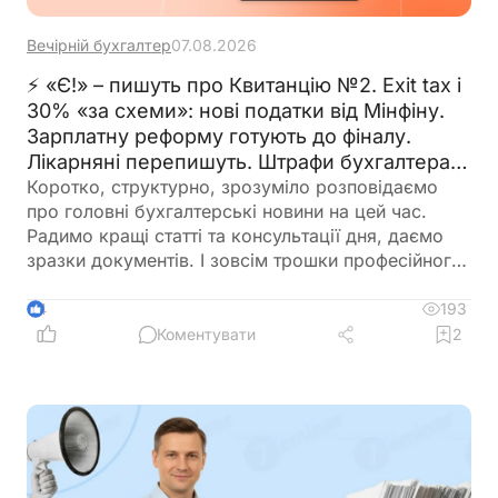
Вечірній бухгалтер
07.08.2026
⚡ «Є!» – пишуть про Квитанцію №2. Exit tax і
30% «за схеми»: нові податки від Мінфіну.
Зарплатну реформу готують до фіналу.
Лікарняні перепишуть. Штрафи бухгалтерам
– теж. 🙋‍♀️ Вечірній бухгалтер від 07.08.2026
Коротко, структурно, зрозуміло розповідаємо
про головні бухгалтерські новини на цей час.
Радимо кращі статті та консультації дня, даємо
зразки документів. І зовсім трошки професійного
гумору 😉
193
4
Коментувати
2