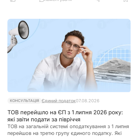
синхронізує з Реєстром призовників паспортні
дані, місце проживання, громадянство та навіть
відцифрований образ обличчя. Якщо людини ще
немає у військовому реєстрі, система
автоматично сформує для неї цифровий профіль
на підставі отриманої інформації
Єдиний податок
07.08.2026
КОНСУЛЬТАЦІЯ
ТОВ перейшло на ЄП з 1 липня 2026 року:
які звіти подати за півріччя
ТОВ на загальній системі оподаткування з 1 липня
перейшов на третю групу єдиного податку. Які