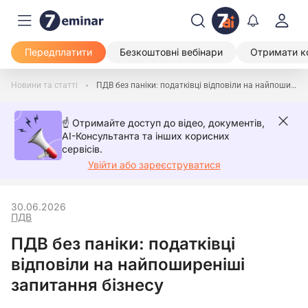
Передплатити
Безкоштовні вебінари
Отримати к
Новини та статті
ПДВ без паніки: податківці відповіли на найпоширеніші запитання бізнесу
☝️ Отримайте доступ до відео, документів,
AI-Консультанта та інших корисних
сервісів.
Увійти або зареєструватися
30.06.2026
ПДВ
ПДВ без паніки: податківці
відповіли на найпоширеніші
запитання бізнесу