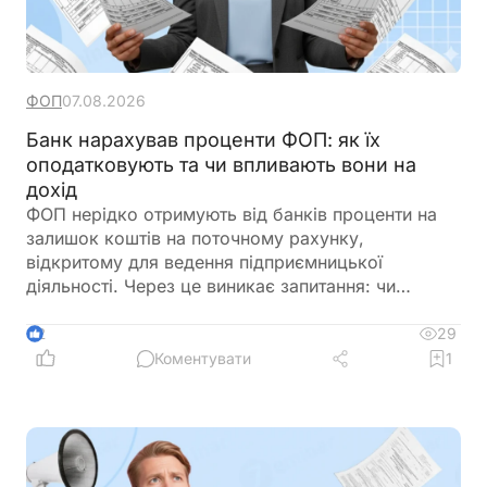
ФОП
07.08.2026
Банк нарахував проценти ФОП: як їх
оподатковують та чи впливають вони на
дохід
ФОП нерідко отримують від банків проценти на
залишок коштів на поточному рахунку,
відкритому для ведення підприємницької
діяльності. Через це виникає запитання: чи
потрібно включати такі суми до
підприємницького доходу та сплачувати з них
29
2
податки як із доходу ФОП. Податкове
Коментувати
1
законодавство розмежовує доходи від
господарської діяльності та пасивні доходи
фізичної особи. Саме тому проценти, нараховані
банком на залишок коштів, мають окремий
порядок оподаткування