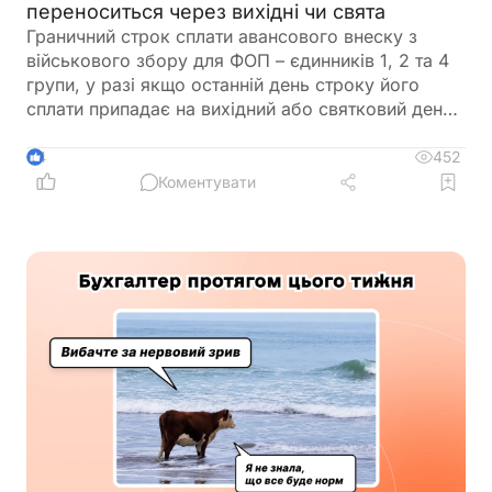
переноситься через вихідні чи свята
Граничний строк сплати авансового внеску з
військового збору для ФОП – єдинників 1, 2 та 4
групи, у разі якщо останній день строку його
сплати припадає на вихідний або святковий день,
не переноситься на операційний день, що настає
за вихідним або святковим днем
452
4
Коментувати