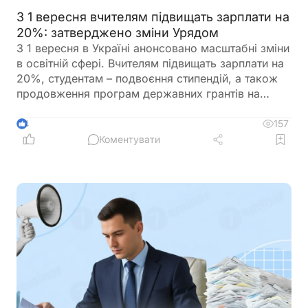
З 1 вересня вчителям підвищать зарплати на
20%: затверджено зміни Урядом
З 1 вересня в Україні анонсовано масштабні зміни
в освітній сфері. Вчителям підвищать зарплати на
20%, студентам – подвоєння стипендій, а також
продовження програм державних грантів на
навчання. Крім того, уряд готує реформу оплати
праці педагогів, яка передбачає нові посадові
157
4
оклади та поступовий перехід від Єдиної тарифної
Коментувати
сітки