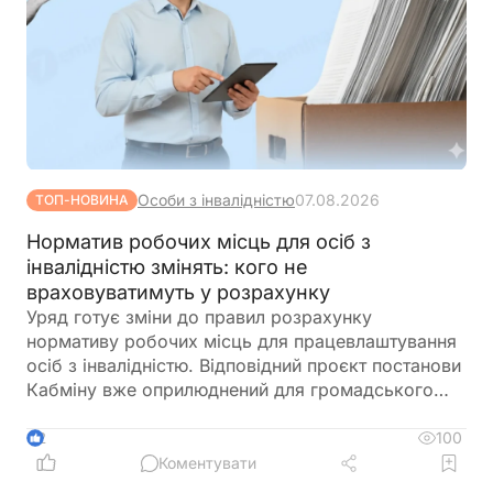
Особи з інвалідністю
07.08.2026
ТОП-НОВИНА
Норматив робочих місць для осіб з
інвалідністю змінять: кого не
враховуватимуть у розрахунку
Уряд готує зміни до правил розрахунку
нормативу робочих місць для працевлаштування
осіб з інвалідністю. Відповідний проєкт постанови
Кабміну вже оприлюднений для громадського
обговорення. Документ пропонує не враховувати
окремі штатні одиниці під час визначення
100
2
середньооблікової чисельності працівників.
Коментувати
Йдеться про посади, виконання обов'язків за