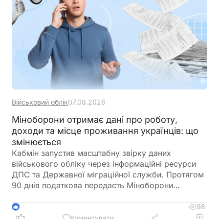
Військовий облік
07.08.2026
Міноборони отримає дані про роботу,
доходи та місце проживання українців: що
змінюється
Кабмін запустив масштабну звірку даних
військового обліку через інформаційні ресурси
ДПС та Державної міграційної служби. Протягом
90 днів податкова передасть Міноборони
інформацію про чоловіків віком від 18 до 60
років, включаючи відомості про місце роботи,
98
2
доходи та персональні дані. Паралельно ДМС
Коментувати