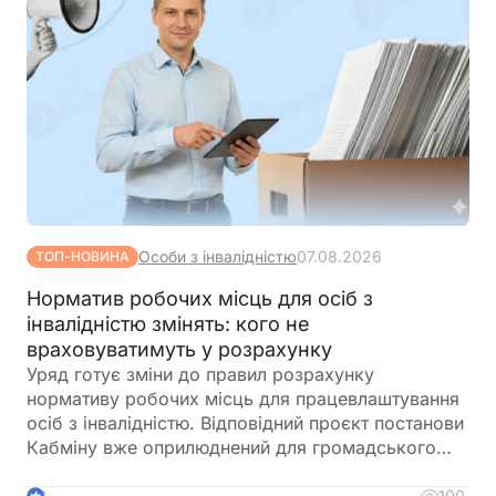
Особи з інвалідністю
07.08.2026
ТОП-НОВИНА
Норматив робочих місць для осіб з
інвалідністю змінять: кого не
враховуватимуть у розрахунку
Уряд готує зміни до правил розрахунку
нормативу робочих місць для працевлаштування
осіб з інвалідністю. Відповідний проєкт постанови
Кабміну вже оприлюднений для громадського
обговорення. Документ пропонує не враховувати
окремі штатні одиниці під час визначення
100
2