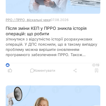
РРО / ПРРО, фіскальні чеки
07.08.2026
Після зміни КЕП у ПРРО зникла історія
операцій: що робити
зіткнутися з відсутністю історії розрахункових
операцій. У ДПС пояснили, що в такому випадку
проблему можна вирішити оновленням
програмного забезпечення ПРРО. Також
податківці нагадали про обов’язок подати
повідомлення за формою J/F1391802 із даними
19
4
нового сертифіката відкритого ключа
Коментувати