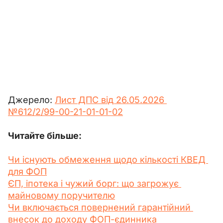
Джерело: 
Лист ДПС від 26.05.2026 
№612/2/99-00-21-01-01-02
Читайте більше:
Чи існують обмеження щодо кількості КВЕД 
для ФОП
ЄП, іпотека і чужий борг: що загрожує 
майновому поручителю
Чи включається повернений гарантійний 
внесок до доходу ФОП-єдинника