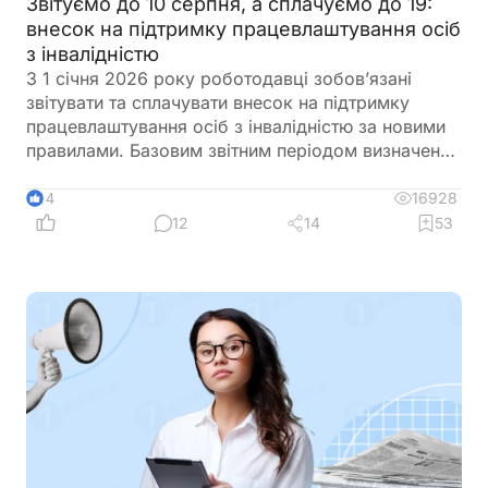
Звітуємо до 10 серпня, а сплачуємо до 19:
внесок на підтримку працевлаштування осіб
з інвалідністю
З 1 січня 2026 року роботодавці зобов’язані
звітувати та сплачувати внесок на підтримку
працевлаштування осіб з інвалідністю за новими
правилами. Базовим звітним періодом визначено
календарний квартал. Звіт подається до
податкового органу протягом 40 календарних
16928
14
днів після закінчення кварталу, а сплата внеску
12
14
53
здійснюється протягом 10 календарних днів після
граничного строку подання звіту