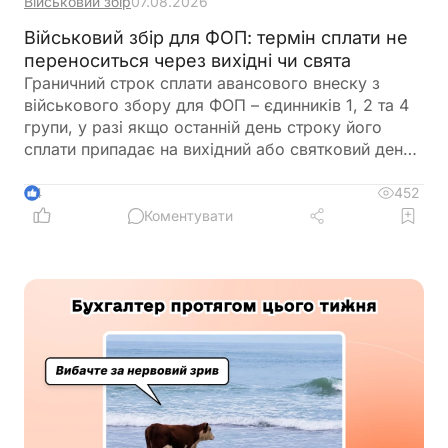
Військовий збір
07.08.2026
Військовий збір для ФОП: термін сплати не
переноситься через вихідні чи свята
Граничний строк сплати авансового внеску з
військового збору для ФОП – єдинників 1, 2 та 4
групи, у разі якщо останній день строку його
сплати припадає на вихідний або святковий день,
не переноситься на операційний день, що настає
за вихідним або святковим днем
452
4
Коментувати