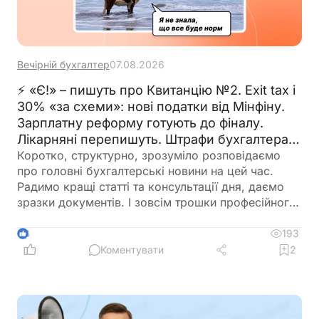
Вечірній бухгалтер
07.08.2026
⚡ «Є!» – пишуть про Квитанцію №2. Exit tax і
30% «за схеми»: нові податки від Мінфіну.
Зарплатну реформу готують до фіналу.
Лікарняні перепишуть. Штрафи бухгалтерам
– теж. 🙋‍♀️ Вечірній бухгалтер від 07.08.2026
Коротко, структурно, зрозуміло розповідаємо
про головні бухгалтерські новини на цей час.
Радимо кращі статті та консультації дня, даємо
зразки документів. І зовсім трошки професійного
гумору 😉
193
4
Коментувати
2