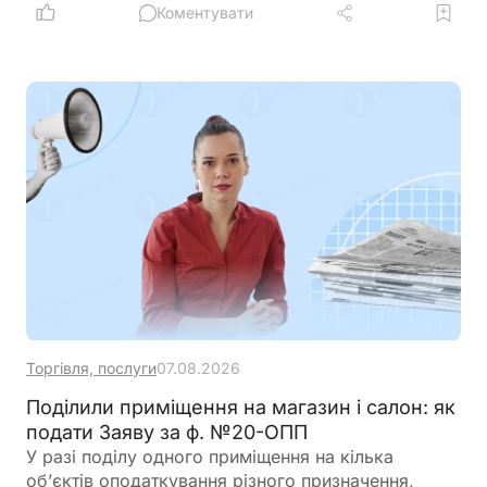
оборотного капіталу за нижчою ставкою, а з 1
Коментувати
вересня запрацюють нові вимоги для учасників
програми
Торгівля, послуги
07.08.2026
Поділили приміщення на магазин і салон: як
подати Заяву за ф. №20-ОПП
У разі поділу одного приміщення на кілька
об’єктів оподаткування різного призначення,