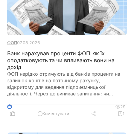
ФОП
07.08.2026
Банк нарахував проценти ФОП: як їх
оподатковують та чи впливають вони на
дохід
ФОП нерідко отримують від банків проценти на
залишок коштів на поточному рахунку,
відкритому для ведення підприємницької
діяльності. Через це виникає запитання: чи
потрібно включати такі суми до
підприємницького доходу та сплачувати з них
29
2
податки як із доходу ФОП. Податкове
Коментувати
1
законодавство розмежовує доходи від
господарської діяльності та пасивні доходи
фізичної особи. Саме тому проценти, нараховані