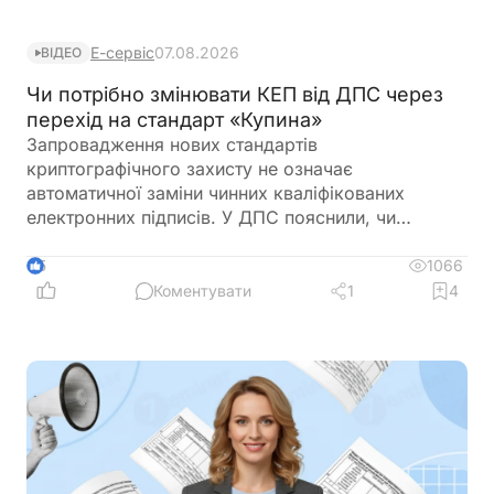
Е-сервіс
07.08.2026
ВІДЕО
Чи потрібно змінювати КЕП від ДПС через
перехід на стандарт «Купина»
Запровадження нових стандартів
криптографічного захисту не означає
автоматичної заміни чинних кваліфікованих
електронних підписів. У ДПС пояснили, чи
залишатимуться дійсними КЕП, видані КНЕДП
ДПС, після переходу на новий стандарт «Купина»
1066
5
та чи потрібно користувачам отримувати нові
Коментувати
1
4
сертифікати