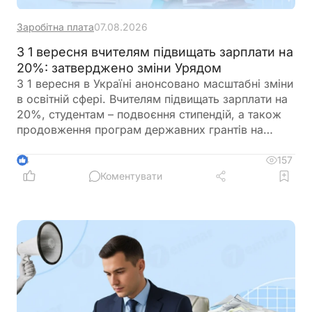
Заробітна плата
07.08.2026
З 1 вересня вчителям підвищать зарплати на
20%: затверджено зміни Урядом
З 1 вересня в Україні анонсовано масштабні зміни
в освітній сфері. Вчителям підвищать зарплати на
20%, студентам – подвоєння стипендій, а також
продовження програм державних грантів на
навчання. Крім того, уряд готує реформу оплати
праці педагогів, яка передбачає нові посадові
157
4
оклади та поступовий перехід від Єдиної тарифної
Коментувати
сітки