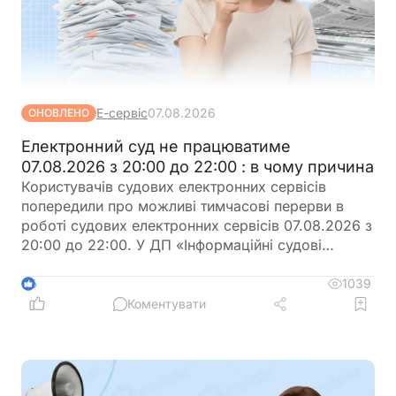
Е-сервіс
07.08.2026
ОНОВЛЕНО
Електронний суд не працюватиме
07.08.2026 з 20:00 до 22:00 : в чому причина
Користувачів судових електронних сервісів
попередили про можливі тимчасові перерви в
роботі судових електронних сервісів 07.08.2026 з
20:00 до 22:00. У ДП «Інформаційні судові
системи» просять врахувати цю інформацію під
час планування роботи із сервісами
1039
6
Коментувати