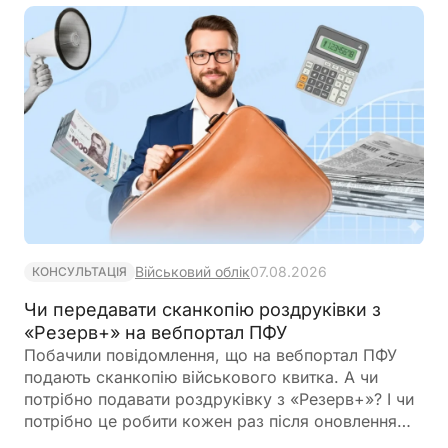
Військовий облік
07.08.2026
КОНСУЛЬТАЦІЯ
Чи передавати сканкопію роздруківки з
«Резерв+» на вебпортал ПФУ
Побачили повідомлення, що на вебпортал ПФУ
подають сканкопію військового квитка. А чи
потрібно подавати роздруківку з «Резерв+»? І чи
потрібно це робити кожен раз після оновлення
роздурківки?