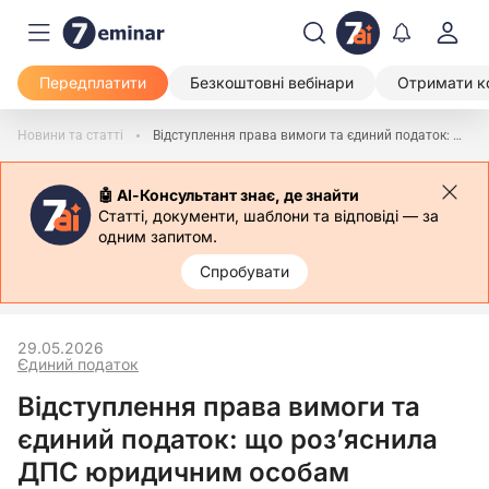
Передплатити
Безкоштовні вебінари
Отримати к
Новини та статті
Відступлення права вимоги та єдиний податок: що роз’яснила ДПС юридичним особам
🤖 АІ-Консультант знає, де знайти
Статті, документи, шаблони та відповіді — за
одним запитом.
Спробувати
29.05.2026
Єдиний податок
Відступлення права вимоги та
єдиний податок: що роз’яснила
ДПС юридичним особам