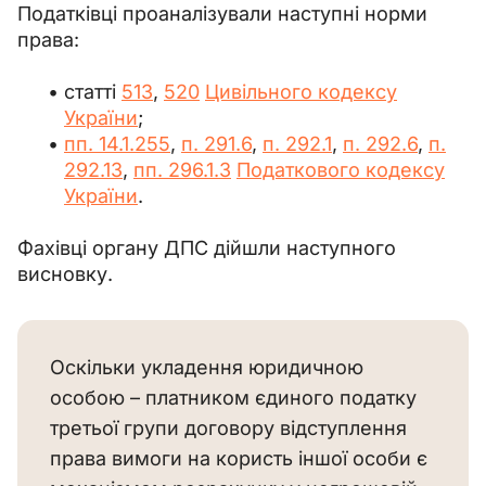
Податківці проаналізували наступні норми 
права:
статті
513
,
520
Цивільного кодексу
України
;
пп. 14.1.255
,
п. 291.6
,
п. 292.1
,
п. 292.6
,
п.
292.13
,
пп. 296.1.3
Податкового кодексу
України
.
Фахівці органу ДПС дійшли наступного 
висновку.
Оскільки укладення юридичною 
особою – платником єдиного податку 
третьої групи договору відступлення 
права вимоги на користь іншої особи є 