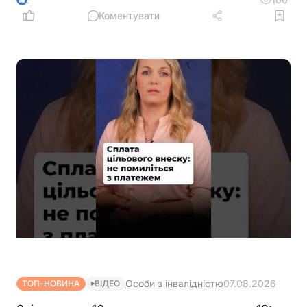
середньооблікової чисельності працівників.
Коментувати
Йдеться про посади, виконання обов'язків за
якими здійснюється безпосередньо на територіях
активних бойових дій
Особи з інвалідністю
07.08.2026
ТОП-НОВИНА
ВІДЕО