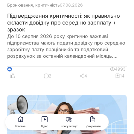
Бронювання, критичність
07.08.2026
Підтвердження критичності: як правильно
скласти довідку про середню зарплату +
зразок
До 10 серпня 2026 року критично важливі
підприємства мають подати довідку про середню
заробітну плату працівників та податковий
розрахунок за останній календарний місяць.
Саме довідка підтверджує виконання одного з
ключових критеріїв для збереження статусу
4993
9
критично важливого підприємства. Її можна
2
4
14
оформити у довільній формі, але важливо
правильно розрахувати середню зарплату
відповідно до чинних вимог. Щоб уникнути
помилок, скористайтеся Калькулятором
«Середня зарплата для бронювання», який
допоможе швидко визначити необхідний
показник та підготувати довідку
Головна
Відео
Консультації
Документи