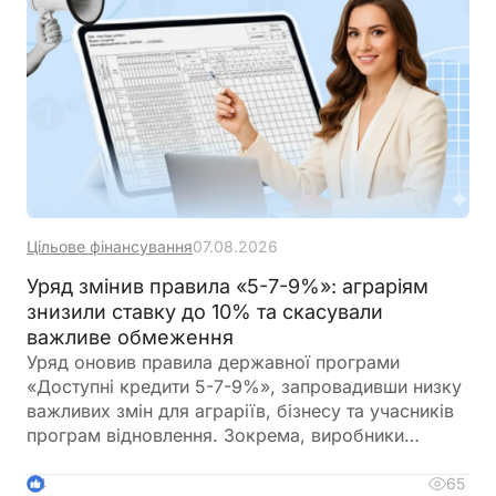
Цільове фінансування
07.08.2026
Уряд змінив правила «5-7-9%»: аграріям
знизили ставку до 10% та скасували
важливе обмеження
Уряд оновив правила державної програми
«Доступні кредити 5-7-9%», запровадивши низку
важливих змін для аграріїв, бізнесу та учасників
програм відновлення. Зокрема, виробники
сільськогосподарської продукції отримають
більше можливостей для фінансування
65
4