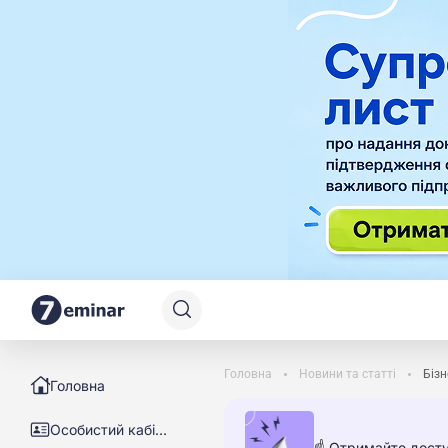
Головна
Новини та статті
Бізн
Головна
Особистий кабінет
☝️ Отримайте досту