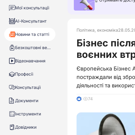
Мої консультації
АІ-Консультант
Політика, економіка
28.05.2
Новини та статті
Бізнес післ
Безкоштовні вебінари
воєнних вт
Відеонавчання
Європейська Бізнес А
Професії
постраждали від зброй
діяльності та викори
Консультації
74
4
Документи
Інструменти
Довідники