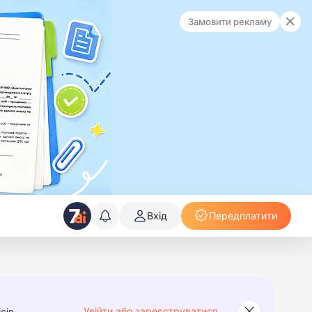
Замовити рекламу
Вхід
Передплатити
Увійти або зареєструватися
сів.