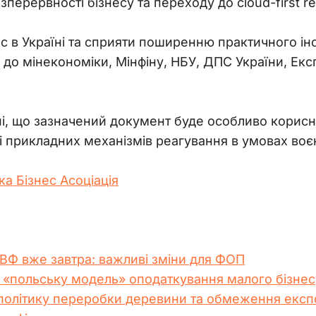
перервності бізнесу та переходу до cloud-first r
с в Україні та сприяти поширенню практичного інс
 до мінекономіки, Мінфіну, НБУ, ДПС України, Екс
ні, що зазначений документ буде особливо корисн
 і прикладних механізмів реагування в умовах воє
а Бізнес Асоціація
МВФ вже завтра: важливі зміни для ФОП
 «польську модель» оподаткування малого бізнес
 політику переробки деревини та обмеження експ