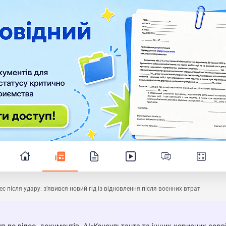
ес після удару: з’явився новий гід із відновлення після воєнних втрат
п до відео, документів, AI-Консультанта та інших корисних серві