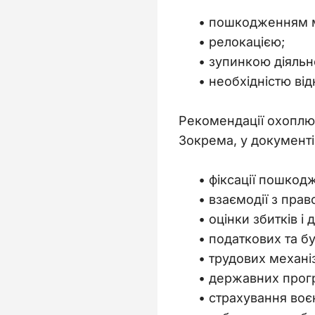
пошкодженням 
релокацією;
зупинкою діяльно
необхідністю ві
Рекомендації охоплюют
Зокрема, у документі
фіксації пошкод
взаємодії з пра
оцінки збитків і
податкових та б
трудових механі
державних прогр
страхування воєн