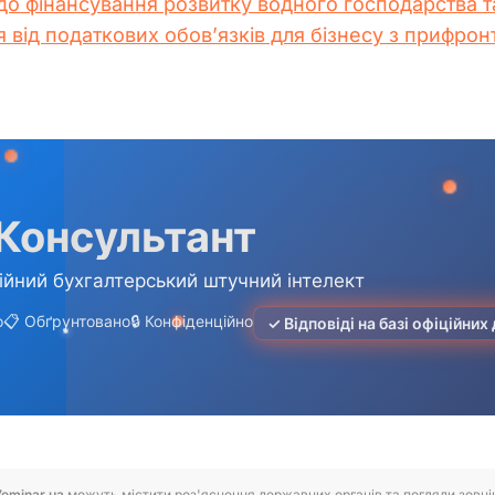
до фінансування розвитку водного господарства 
від податкових обов’язків для бізнесу з прифронт
7eminar.ua
можуть містити роз'яснення державних органів та погляди зовнішн