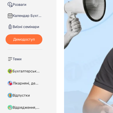
Розваги
Календар Бухгалтера
Виїзні семінари
Теми
Бухгалтерський облік
Лікарняні, декретні
Відпустки
Відрядження, підзвітні кошти