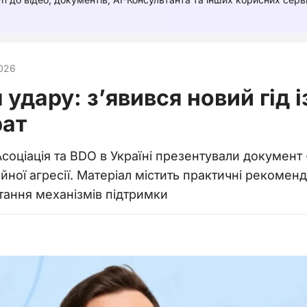
026
я удару: з’явився новий гід 
рат
соціація та BDO в Україні презентували документ 
ної агресії. Матеріал містить практичні рекоменда
стання механізмів підтримки