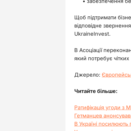
забезпечення без
Щоб підтримати бізне
відповідне звернення
UkraineInvest.
В Асоціації перекона
який потребує чітких
Джерело: 
Європейськ
Читайте більше:
Ратифікація угоди з 
Гетманцев анонсував
В Україні посилюють