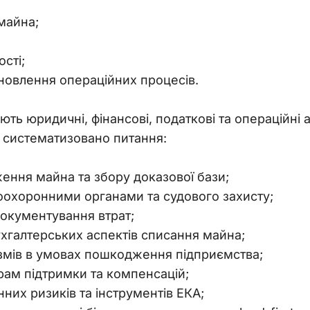
майна;
сті;
дновлення операційних процесів.
ь юридичні, фінансові, податкові та операційні а
 систематизовано питання:
ження майна та збору доказової бази;
воохоронними органами та судового захисту;
 документування втрат;
ухгалтерських аспектів списання майна;
змів в умовах пошкодження підприємства;
ам підтримки та компенсацій;
них ризиків та інструментів ЕКА;