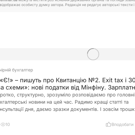
відображає особисту думку автора. Редакція не редагує авторські тексти і н
чірній бухгалтер
 «Є!» – пишуть про Квитанцію №2. Exit tax і 
за схеми»: нові податки від Мінфіну. Зарплат
еформу готують до фіналу. Лікарняні перепиш
ротко, структурно, зрозуміло розповідаємо про головні
рафи бухгалтерам – теж. 🙋‍♀️ Вечірній бухгал
хгалтерські новини на цей час. Радимо кращі статті та
ід 07.08.2026
нсультації дня, даємо зразки документів. І зовсім трошк
офесійного гумору 😉
10
Вподобати