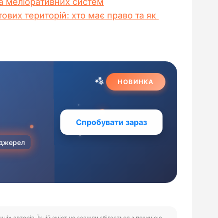
та меліоративних систем
ових територій: хто має право та як 
іх авторів. Їхній зміст не завжди збігається з позицією