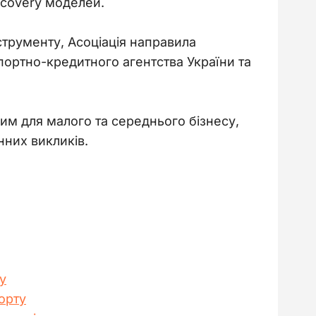
ecovery моделей.
трументу, Асоціація направила 
портно-кредитного агентства України та 
им для малого та середнього бізнесу, 
нних викликів.
у
орту