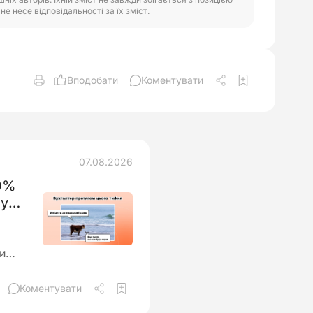
е несе відповідальності за їх зміст.
Вподобати
Коментувати
07.08.2026
30%
ну
уть.
тер
и
Коментувати