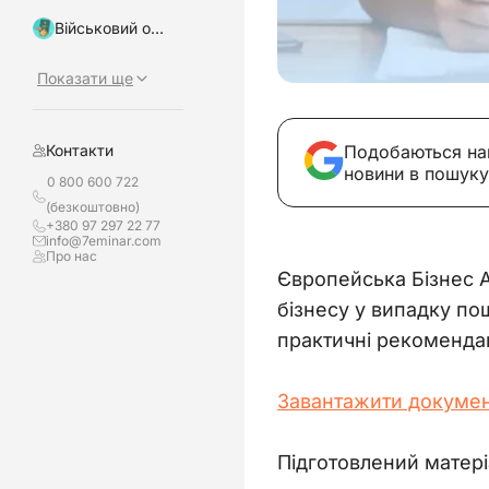
Військовий облік, бронювання
Показати ще
Подобаються на
Контакти
новини в пошуку
0 800 600 722
(безкоштовно)
+380 97 297 22 77
info@7eminar.com
Про нас
Європейська Бізнес А
бізнесу у випадку по
практичні рекомендац
Завантажити докуме
Підготовлений матері