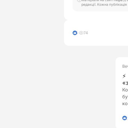
редакції. Кожна публікація 
74
4
Ве
⚡
«
р
Ко
Шт
бу
в
ко
пр
2