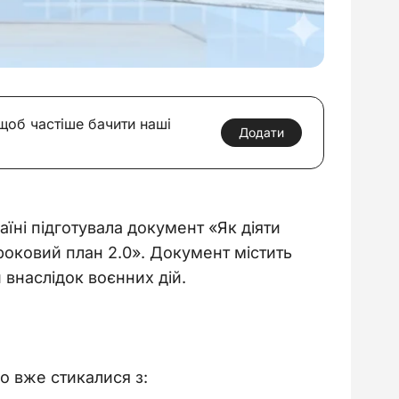
 щоб частіше бачити наші
Додати
їні підготувала документ «Як діяти 
роковий план 2.0». Документ містить 
 внаслідок воєнних дій.
о вже стикалися з: