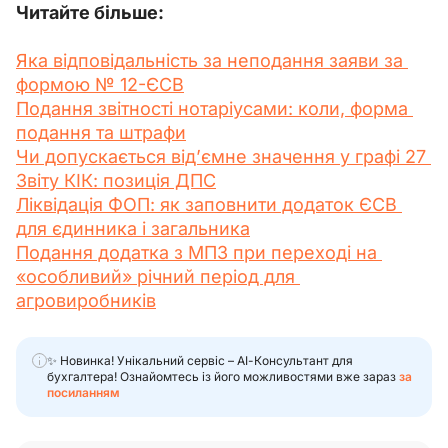
Читайте більше:
Яка відповідальність за неподання заяви за 
формою № 12-ЄСВ
Подання звітності нотаріусами: коли, форма 
подання та штрафи
Чи допускається від’ємне значення у графі 27 
Звіту КІК: позиція ДПС
Ліквідація ФОП: як заповнити додаток ЄСВ 
для єдинника і загальника
Подання додатка з МПЗ при переході на 
«особливий» річний період для 
агровиробників
✨ Новинка! Унікальний сервіс – АІ-Консультант для
бухгалтера! Ознайомтесь із його можливостями вже зараз
за
посиланням