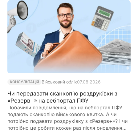
Військовий облік
07.08.2026
КОНСУЛЬТАЦІЯ
Чи передавати сканкопію роздруківки з
«Резерв+» на вебпортал ПФУ
Побачили повідомлення, що на вебпортал ПФУ
подають сканкопію військового квитка. А чи
потрібно подавати роздруківку з «Резерв+»? І чи
потрібно це робити кожен раз після оновлення
роздурківки?