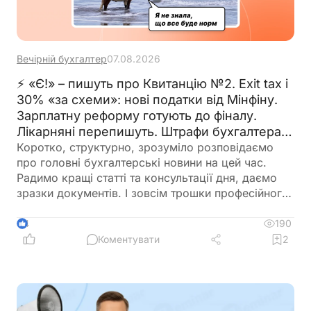
Вечірній бухгалтер
07.08.2026
⚡ «Є!» – пишуть про Квитанцію №2. Exit tax і
30% «за схеми»: нові податки від Мінфіну.
Зарплатну реформу готують до фіналу.
Лікарняні перепишуть. Штрафи бухгалтерам
– теж. 🙋‍♀️ Вечірній бухгалтер від 07.08.2026
Коротко, структурно, зрозуміло розповідаємо
про головні бухгалтерські новини на цей час.
Радимо кращі статті та консультації дня, даємо
зразки документів. І зовсім трошки професійного
гумору 😉
190
4
Коментувати
2