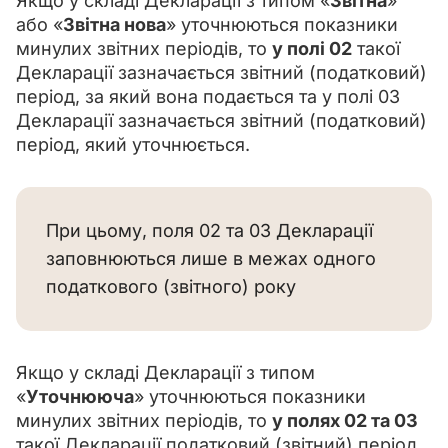
Якщо у складі Декларації з типом «
Звітна
» 
або «
Звітна нова
» уточнюються показники 
минулих звітних періодів, то 
у полі 02
 такої 
Декларації зазначається звітний (податковий) 
період, за який вона подається та у полі 03 
Декларації зазначається звітний (податковий) 
період, який уточнюється. 
При цьому, поля 02 та 03 Декларації
заповнюються лише в межах одного
податкового (звітного) року
Якщо у складі Декларації з типом 
«
Уточнююча
» уточнюються показники 
минулих звітних періодів, то 
у полях 02 та 03
такої Декларації податковий (звітний) період 