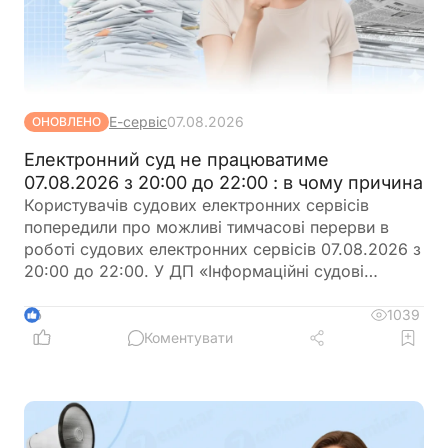
Е-сервіс
07.08.2026
ОНОВЛЕНО
Електронний суд не працюватиме
07.08.2026 з 20:00 до 22:00 : в чому причина
Користувачів судових електронних сервісів
попередили про можливі тимчасові перерви в
роботі судових електронних сервісів 07.08.2026 з
20:00 до 22:00. У ДП «Інформаційні судові
системи» просять врахувати цю інформацію під
час планування роботи із сервісами
1039
6
Коментувати