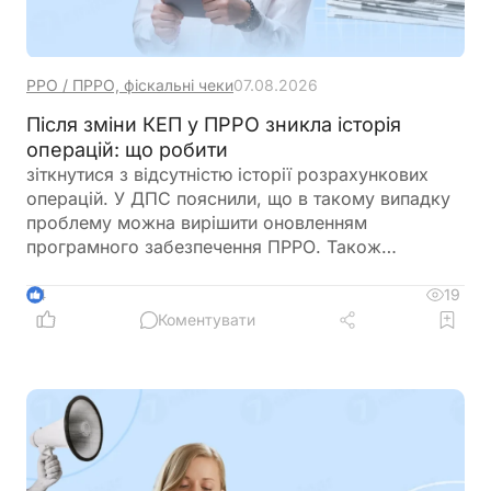
РРО / ПРРО, фіскальні чеки
07.08.2026
Після зміни КЕП у ПРРО зникла історія
операцій: що робити
зіткнутися з відсутністю історії розрахункових
операцій. У ДПС пояснили, що в такому випадку
проблему можна вирішити оновленням
програмного забезпечення ПРРО. Також
податківці нагадали про обов’язок подати
повідомлення за формою J/F1391802 із даними
19
4
нового сертифіката відкритого ключа
Коментувати