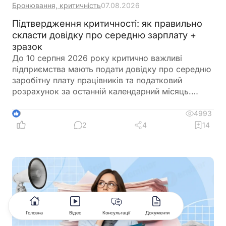
Бронювання, критичність
07.08.2026
Підтвердження критичності: як правильно
скласти довідку про середню зарплату +
зразок
До 10 серпня 2026 року критично важливі
підприємства мають подати довідку про середню
заробітну плату працівників та податковий
розрахунок за останній календарний місяць.
Саме довідка підтверджує виконання одного з
ключових критеріїв для збереження статусу
4993
9
критично важливого підприємства. Її можна
2
4
14
оформити у довільній формі, але важливо
правильно розрахувати середню зарплату
відповідно до чинних вимог. Щоб уникнути
помилок, скористайтеся Калькулятором
«Середня зарплата для бронювання», який
допоможе швидко визначити необхідний
показник та підготувати довідку
Головна
Відео
Консультації
Документи