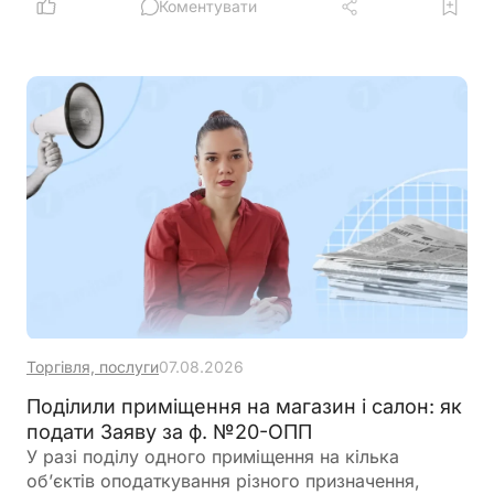
оборотного капіталу за нижчою ставкою, а з 1
Коментувати
вересня запрацюють нові вимоги для учасників
програми
Торгівля, послуги
07.08.2026
Поділили приміщення на магазин і салон: як
подати Заяву за ф. №20-ОПП
У разі поділу одного приміщення на кілька
об’єктів оподаткування різного призначення,