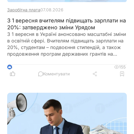
Заробітна плата
07.08.2026
З 1 вересня вчителям підвищать зарплати на
20%: затверджено зміни Урядом
З 1 вересня в Україні анонсовано масштабні зміни
в освітній сфері. Вчителям підвищать зарплати на
20%, студентам – подвоєння стипендій, а також
продовження програм державних грантів на
навчання. Крім того, уряд готує реформу оплати
праці педагогів, яка передбачає нові посадові
155
4
оклади та поступовий перехід від Єдиної тарифної
Коментувати
сітки