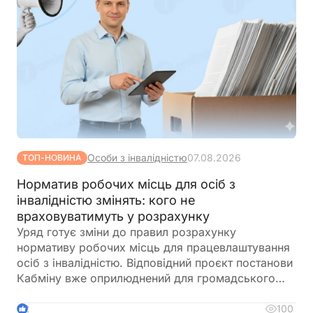
Особи з інвалідністю
07.08.2026
ТОП-НОВИНА
Норматив робочих місць для осіб з
інвалідністю змінять: кого не
враховуватимуть у розрахунку
Уряд готує зміни до правил розрахунку
нормативу робочих місць для працевлаштування
осіб з інвалідністю. Відповідний проєкт постанови
Кабміну вже оприлюднений для громадського
обговорення. Документ пропонує не враховувати
окремі штатні одиниці під час визначення
100
2