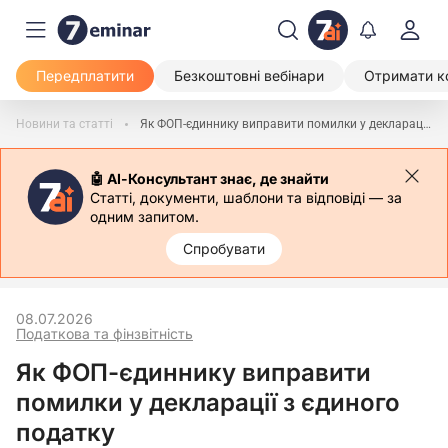
Передплатити
Безкоштовні вебінари
Отримати к
Новини та статті
Як ФОП-єдиннику виправити помилки у декларації з єдиного податку
🤖 АІ-Консультант знає, де знайти
Статті, документи, шаблони та відповіді — за
одним запитом.
Спробувати
08.07.2026
Податкова та фінзвітність
Як ФОП-єдиннику виправити
помилки у декларації з єдиного
податку