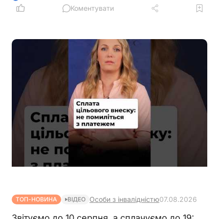
середньооблікової чисельності працівників.
Коментувати
Йдеться про посади, виконання обов'язків за
якими здійснюється безпосередньо на територіях
активних бойових дій
Особи з інвалідністю
07.08.2026
ТОП-НОВИНА
ВІДЕО
Звітуємо до 10 серпня, а сплачуємо до 19: