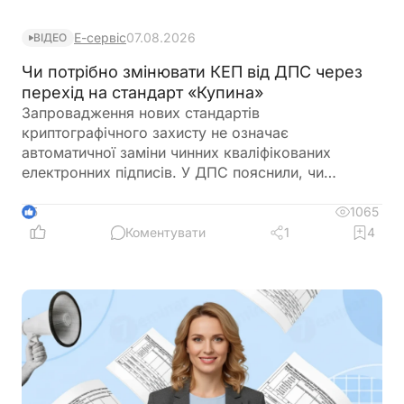
Е-сервіс
07.08.2026
ВІДЕО
Чи потрібно змінювати КЕП від ДПС через
перехід на стандарт «Купина»
Запровадження нових стандартів
криптографічного захисту не означає
автоматичної заміни чинних кваліфікованих
електронних підписів. У ДПС пояснили, чи
залишатимуться дійсними КЕП, видані КНЕДП
ДПС, після переходу на новий стандарт «Купина»
1065
5
та чи потрібно користувачам отримувати нові
Коментувати
1
4
сертифікати