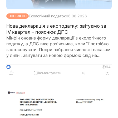
Екологічний податок
06.08.2026
ОНОВЛЕНО
Нова декларація з екоподатку: звітуємо за
IV квартал – пояснює ДПС
Мінфін оновив форму декларації з екологічного
податку, а ДПС вже роз'яснила, коли її потрібно
застосовувати. Попри набрання чинності наказом
у липні, звітувати за новою формою слід не
одразу. Розповідаємо, за який період уперше
подаватиметься оновлена декларація та які зміни
94
4
внесено до її форми
Коментувати