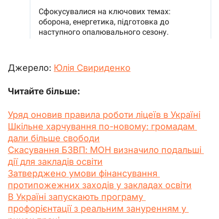
Джерело: 
Юлія Свириденко
Читайте більше:
Уряд оновив правила роботи ліцеїв в Україні
Шкільне харчування по-новому: громадам 
дали більше свободи
Скасування БЗВП: МОН визначило подальші 
дії для закладів освіти
Затверджено умови фінансування 
протипожежних заходів у закладах освіти
В Україні запускають програму 
профорієнтації з реальним зануренням у 