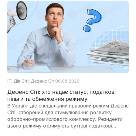
ІТ, Дія Сіті, Дефенс Сіті
06.08.2026
Дефенс Сіті: хто надає статус, податкові
пільги та обмеження режиму
В Україні діє спеціальний правовий режим Дефенс
Сіті, створений для стимулювання розвитку
оборонно-промислового комплексу. Резиденти
цього режиму отримують суттєві податкові
пільги, однак разом із ними – жорсткі вимоги до