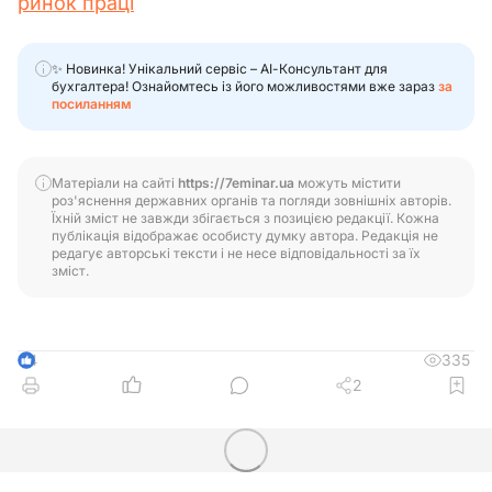
ринок праці
✨ Новинка! Унікальний сервіс – АІ-Консультант для
бухгалтера! Ознайомтесь із його можливостями вже зараз
за
посиланням
Матеріали на сайті
https://7eminar.ua
можуть містити
роз'яснення державних органів та погляди зовнішніх авторів.
Їхній зміст не завжди збігається з позицією редакції. Кожна
публікація відображає особисту думку автора. Редакція не
редагує авторські тексти і не несе відповідальності за їх
зміст.
335
4
2