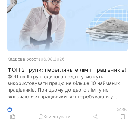
Кадрова робота
06.08.2026
ФОП 2 групи: перегляньте ліміт працівників!
ФОП на ІІ групі єдиного податку можуть
використовувати працю не більше 10 найманих
працівників. При цьому до цього ліміту не
включаються працівники, які перебувають у
відпустці у зв’язку з вагітністю та пологами або у
відпустці для догляду за дитиною. Перед
35
2
оформленням нового працівника варто
Коментувати
перевірити, чи не буде перевищено встановлену
законодавством граничну кількість найманих осіб