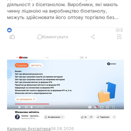
діяльності з біоетанолом. Виробники, які мають
чинну ліцензію на виробництво біоетанолу,
можуть здійснювати його оптову торгівлю без
оформлення окремої ліцензії. Водночас для
імпорту, експорту та інших операцій із
3
2
біоетанолом закон встановлює окремі вимоги, а
Коментувати
його роздрібний продаж в Україні залишається
забороненим
Календар бухгалтера
06.08.2026