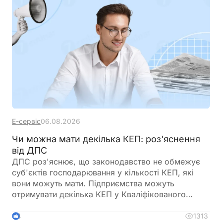
Е-сервіс
06.08.2026
Чи можна мати декілька КЕП: роз'яснення
від ДПС
ДПС роз'яснює, що законодавство не обмежує
суб'єктів господарювання у кількості КЕП, які
вони можуть мати. Підприємства можуть
отримувати декілька КЕП у Кваліфікованого
надавача електронних довірчих послуг ДПС
України
1313
4