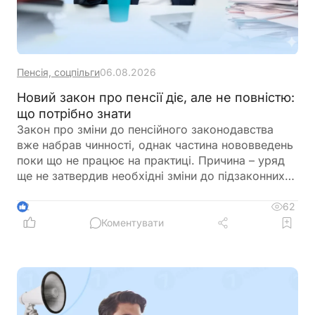
Пенсія, соцпільги
06.08.2026
Новий закон про пенсії діє, але не повністю:
що потрібно знати
Закон про зміни до пенсійного законодавства
вже набрав чинності, однак частина нововведень
поки що не працює на практиці. Причина – уряд
ще не затвердив необхідні зміни до підзаконних
актів, які мають визначити порядок застосування
нових правил щодо підтвердження страхового
62
2
стажу та призначення пенсій
Коментувати