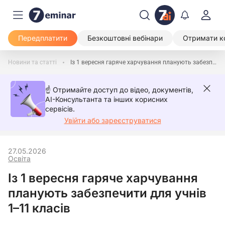
Передплатити
Безкоштовні вебінари
Отримати к
Новини та статті
Із 1 вересня гаряче харчування планують забезпечити для учнів 1–11 класів
☝️ Отримайте доступ до відео, документів,
AI-Консультанта та інших корисних
сервісів.
Увійти або зареєструватися
27.05.2026
Освіта
Із 1 вересня гаряче харчування
планують забезпечити для учнів
1–11 класів