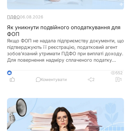
ПДФО
06.08.2026
Як уникнути подвійного оподаткування для
ФОП
Якщо ФОП не надала підприємству документи, що
підтверджують її реєстрацію, податковий агент
зобов’язаний утримати ПДФО при виплаті доходу.
Для повернення надміру сплаченого податку
ФОП подає річну декларацію про майновий стан і
доходи, де відображає отриманий дохід та
552
2
утриманий податок. Податкова служба, після
Коментувати
2
1
перевірки, може повернути надміру сплачені
суми