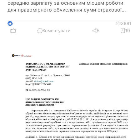
середню зарплату за основним місцем роботи
для правомірного обчислення суми страхової
виплати та оплати перших п’яти днів тимчасової
непрацездатності
3881
6
Коментувати
5
19