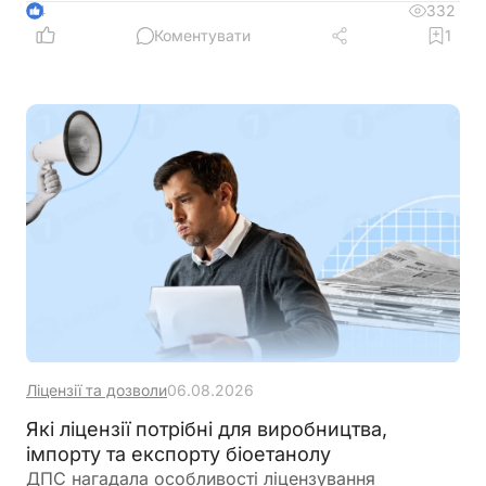
цільового використання прибутку, обмеження на
332
4
виплату дивідендів та інвестиційні правила.
Коментувати
1
Розбираємо ключові умови, ризики та практичні
нюанси для бізнесу
Ліцензії та дозволи
06.08.2026
Які ліцензії потрібні для виробництва,
імпорту та експорту біоетанолу
ДПС нагадала особливості ліцензування