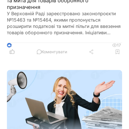
та мита для товарів оборонного
призначення
У Верховній Раді зареєстровано законопроєкти
№15463 та №15464, якими пропонується
розширити податкові та митні пільги для ввезення
товарів оборонного призначення. Ініціативи
передбачають поширення звільнення від ПДВ та
ввізного мита на поставки, що фінансуються
17
2
іноземними державами, міжнародними
Коментувати
організаціями або в межах програм міжнародної
допомоги, а також розширюють перелік
підприємств, які зможуть скористатися такими
пільгами