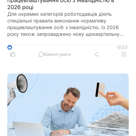
працевлаштування осіб з інвалідністю в
2026 році
Для окремих категорій роботодавців діють
спеціальні правила виконання нормативу
працевлаштування осіб з інвалідністю. Із 2026
року також запроваджено нову щоквартальну
звітність і змінено порядок сплати цільового
внеску у разі невиконання нормативу
23
1
Коментувати