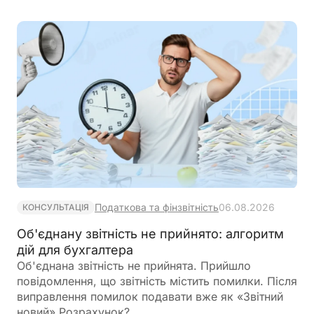
Водночас при розрахунку МПЗ необхідно
враховувати особливості, встановлені
Податковим кодексом України
Податкова та фінзвітність
06.08.2026
КОНСУЛЬТАЦІЯ
Об'єднану звітність не прийнято: алгоритм
дій для бухгалтера
Об'єднана звітність не прийнята. Прийшло
повідомлення, що звітність містить помилки. Після
виправлення помилок подавати вже як «Звітний
новий» Розрахунок?