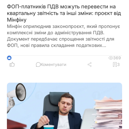
ФОП-платників ПДВ можуть перевести на
квартальну звітність та інші зміни: проєкт від
Мінфіну
Мінфін оприлюднив законопроєкт, який пропонує
комплексні зміни до адміністрування ПДВ.
Документ передбачає спрощення звітності для
ФОП, нові правила складання податкових
накладних, збільшення порогу для перевірок
бюджетного відшкодування та запровадження
369
1
квартального звітного періоду для підприємців –
Коментувати
3
платників ПДВ