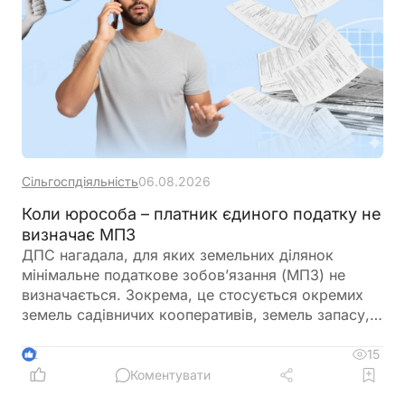
Сільгоспдіяльність
06.08.2026
Коли юрособа – платник єдиного податку не
визначає МПЗ
ДПС нагадала, для яких земельних ділянок
мінімальне податкове зобов’язання (МПЗ) не
визначається. Зокрема, це стосується окремих
земель садівничих кооперативів, земель запасу,
невитребуваних паїв, земель у зонах відчуження,
ділянок у межах населених пунктів, а також
15
2
земель, що перебувають у консервації чи
Коментувати
забруднені вибухонебезпечними предметами.