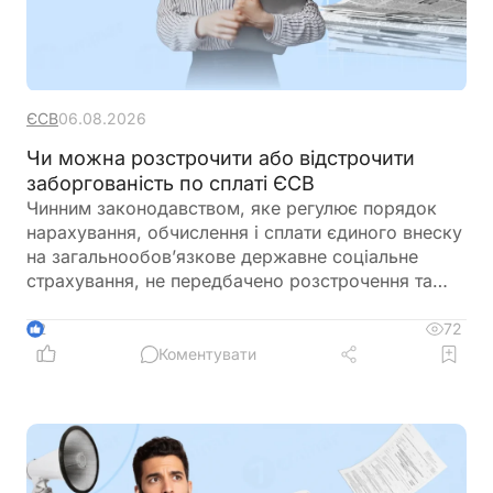
ЄСВ
06.08.2026
Чи можна розстрочити або відстрочити
заборгованість по сплаті ЄСВ
Чинним законодавством, яке регулює порядок
нарахування, обчислення і сплати єдиного внеску
на загальнообов’язкове державне соціальне
страхування, не передбачено розстрочення та
відстрочення заборгованості по сплаті єдиного
внеску
72
2
Коментувати