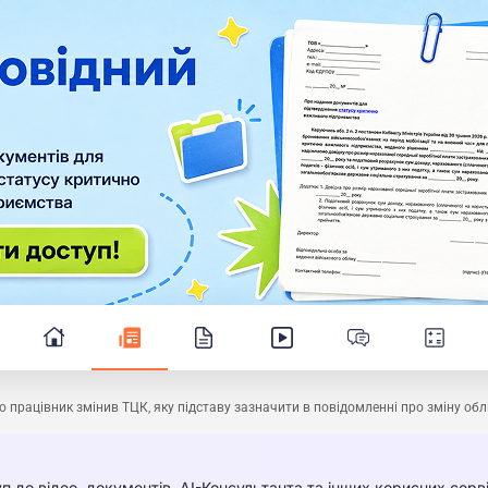
 працівник змінив ТЦК, яку підставу зазначити в повідомленні про зміну обл
п до відео, документів, AI-Консультанта та інших корисних серві