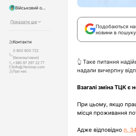
Військовий облік, бронювання
Показати ще
Подобаються на
новини в пошуку
Контакти
0 800 600 722
(безкоштовно)
👆 Таке питання наді
+380 97 297 22 77
info@7eminar.com
надали вичерпну відпо
Про нас
Взагалі зміна ТЦК є 
При цьому, якщо прац
місця проживання пот
Адже відповідно 
п. 3