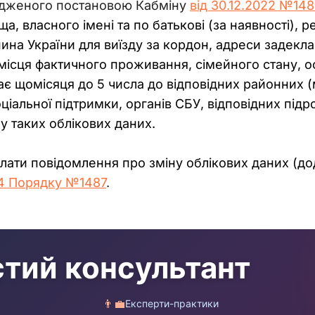
ердженого постановою Кабміну 
від 30.12.2022 №148
ща, власного імені та по батькові (за наявності), 
ина України для виїзду за кордон, адреси задекл
ісця фактичного проживання, сімейного стану, осв
є щомісяця до 5 числа до відповідних районних (м
іальної підтримки, органів СБУ, відповідних підро
у таких облікових даних.
лати повідомлення про зміну облікових даних (дод
34 Порядку №1487
. 