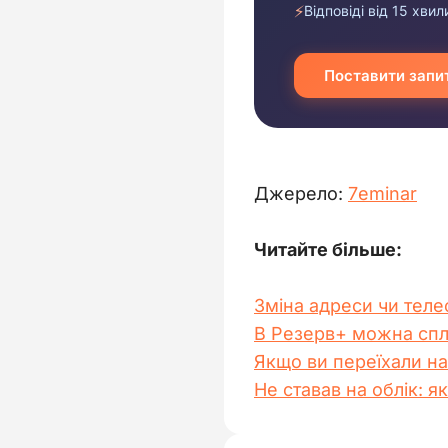
Джерело: 
7еminar
Читайте більше: 
Зміна адреси чи теле
В Резерв+ можна спла
Якщо ви переїхали н
Не ставав на облік: я