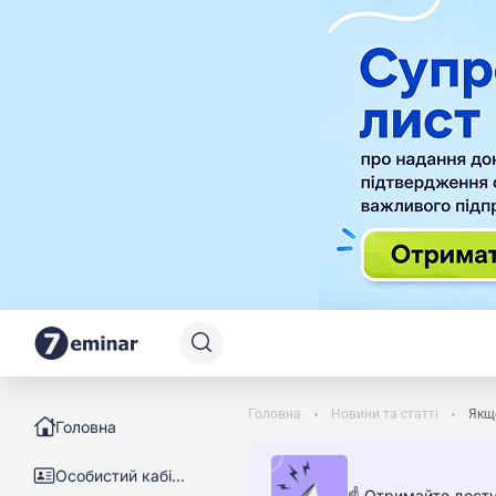
Головна
Новини та статті
Якщо
Головна
Особистий кабінет
☝️ Отримайте досту