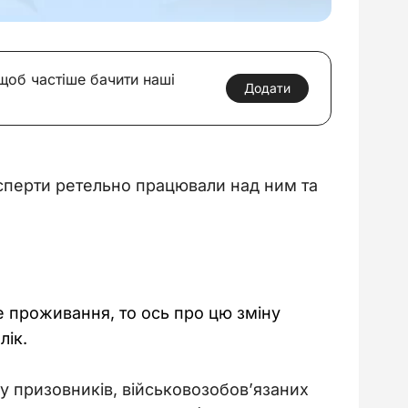
 щоб частіше бачити наші
Додати
ксперти ретельно працювали над ним та 
е проживання, то ось про цю зміну 
лік.
ку призовників, військовозобов’язаних 