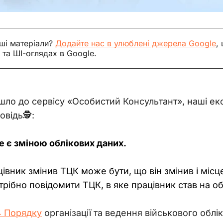
ші матеріали?
Додайте нас в улюблені джерела Google
,
 та ШІ-оглядах в Google.
йшло до сервісу «Особистий Консультант», наші е
відь🕵️:
не є зміною облікових даних.
івник змінив ТЦК може бути, що він змінив і місц
рібно повідомити ТЦК, в яке працівник став на об
4 Порядку
 організації та ведення військового облі