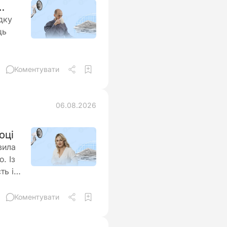
дку
ць
ти
Коментувати
бігти
06.08.2026
оці
вила
. Із
ть і
ння
Коментувати