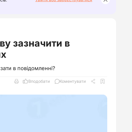
ву зазначити в
их
азати в повідомленні?
Вподобати
Коментувати