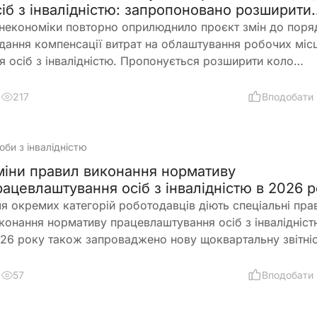
сіб з інвалідністю: запропоновано розширити
равила
некономіки повторно оприлюднило проєкт змін до поря
дання компенсації витрат на облаштування робочих міс
я осіб з інвалідністю. Пропонується розширити коло
римувачів, врегулювати компенсацію для ветеранів з
валідністю, уточнити вимоги до документів та умов опла
217
Вподобати
аці, а також запровадити механізми контролю, щоб запо
овживанням і подвійного фінансування
оби з інвалідністю
міни правил виконання нормативу
рацевлаштування осіб з інвалідністю в 2026 р
я окремих категорій роботодавців діють спеціальні пра
конання нормативу працевлаштування осіб з інвалідністю
26 року також запроваджено нову щоквартальну звітніс
інено порядок сплати цільового внеску у разі невикона
рмативу
57
Вподобати