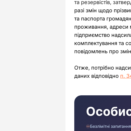
та резервістів, затв
разі змін щодо прізви
та паспорта громадян
проживання, адреси м
підприємство надсила
комплектування та соц
повідомлень про змін
Отже, потрібно надси
даних відповідно 
п. 