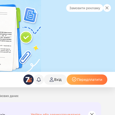
Замовити рекламу
Вхід
Передплатити
ікових даних
Увійти або зареєструватися
сів.