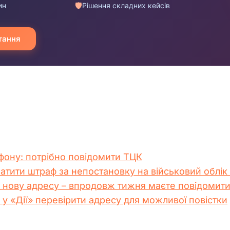
фону: потрібно повідомити ТЦК
тити штраф за непостановку на військовий облік
а нову адресу – впродовж тижня маєте повідомит
к у «Дії» перевірити адресу для можливої повістки