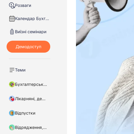
Розваги
Календар Бухгалтера
Виїзні семінари
Теми
Бухгалтерський облік
Лікарняні, декретні
Відпустки
Відрядження, підзвітні кошти