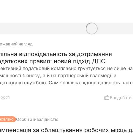
ржавний нагляд
пільна відповідальність за дотримання
одаткових правил: новий підхід ДПС
ективний податковий комплаєнс ґрунтується не лише на
млінності бізнесу, а й на партнерській взаємодії з
датковою службою. Саме спільна відповідальність плат
датків і ДПС, превентивний підхід та якісна інформаційн
дтримка допомагають мінімізувати податкові ризики та
21
Вподобати
побігати порушенням ще до їх виникнення
Особи з інвалідністю
НОВЛЕНО
омпенсація за облаштування робочих місць д