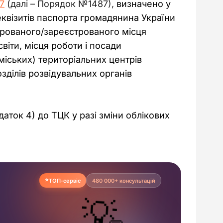
7
 (далі 
– Порядок №1487)
,
 визначено у 
реквізитів паспорта громадянина України 
арованого/зареєстрованого місця 
іти, місця роботи і посади 
іських) територіальних центрів 
зділів розвідувальних органів 
аток 4) до ТЦК у разі зміни облікових 