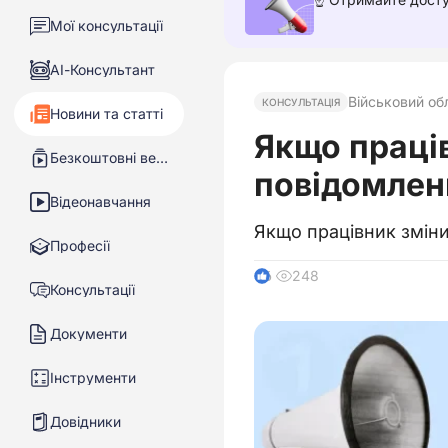
Мої консультації
АІ-Консультант
Військовий об
КОНСУЛЬТАЦІЯ
Новини та статті
Якщо праців
Безкоштовні вебінари
повідомленн
Відеонавчання
Якщо працівник зміни
Професії
248
6
Консультації
Документи
Інструменти
Довідники