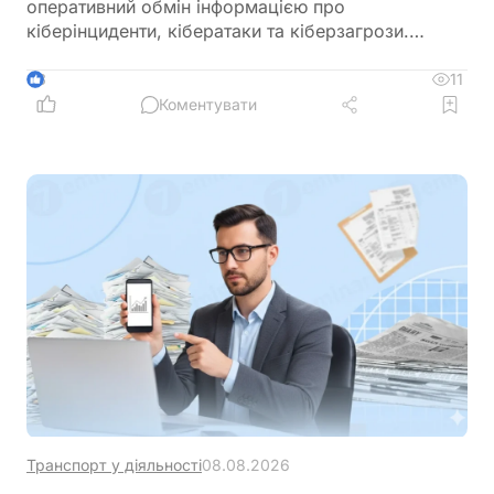
оперативний обмін інформацією про
кіберінциденти, кібератаки та кіберзагрози.
Новий механізм покликаний посилити взаємодію
між державними органами, операторами
11
3
критичної інфраструктури та іншими суб’єктами
Коментувати
кібербезпеки
Транспорт у діяльності
08.08.2026