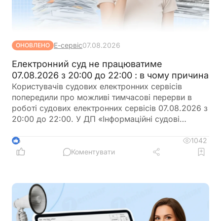
Е-сервіс
07.08.2026
ОНОВЛЕНО
Електронний суд не працюватиме
07.08.2026 з 20:00 до 22:00 : в чому причина
Користувачів судових електронних сервісів
попередили про можливі тимчасові перерви в
роботі судових електронних сервісів 07.08.2026 з
20:00 до 22:00. У ДП «Інформаційні судові
системи» просять врахувати цю інформацію під
час планування роботи із сервісами
1042
6
Коментувати