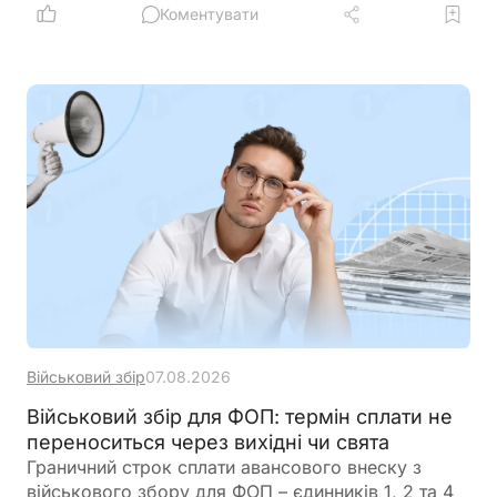
доходи та персональні дані. Паралельно ДМС
Коментувати
синхронізує з Реєстром призовників паспортні
дані, місце проживання, громадянство та навіть
відцифрований образ обличчя. Якщо людини ще
немає у військовому реєстрі, система
автоматично сформує для неї цифровий профіль
на підставі отриманої інформації
Військовий збір
07.08.2026
Військовий збір для ФОП: термін сплати не
переноситься через вихідні чи свята
Граничний строк сплати авансового внеску з
військового збору для ФОП – єдинників 1, 2 та 4