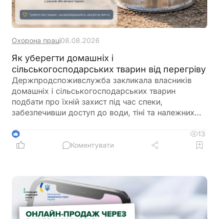
Охорона праці
08.08.2026
Як уберегти домашніх і
сільськогосподарських тварин від перегріву
Держпродспоживслужба закликала власників
домашніх і сільськогосподарських тварин
подбати про їхній захист під час спеки,
забезпечивши доступ до води, тіні та належних
умов утримання. У відомстві також нагадали про
заборону залишати тварин у зачинених
13
3
автомобілях або на прив’язі під прямим сонячним
Коментувати
промінням