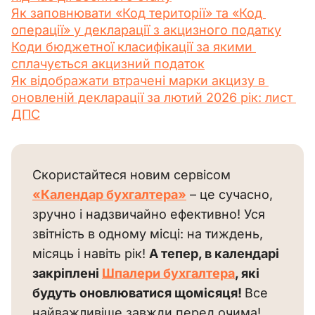
Як заповнювати «Код території» та «Код 
операції» у декларації з акцизного податку
Коди бюджетної класифікації за якими 
сплачується акцизний податок
Як відображати втрачені марки акцизу в 
оновленій декларації за лютий 2026 рік: лист 
ДПС
Скористайтеся новим сервісом 
«Календар бухгалтера»
 – це сучасно, 
зручно і надзвичайно ефективно! Уся 
звітність в одному місці: на тиждень, 
місяць і навіть рік! 
А тепер, в календарі 
закріплені 
Шпалери бухгалтера
, які 
будуть оновлюватися щомісяця! 
Все 
найважливіше завжди перед очима! 