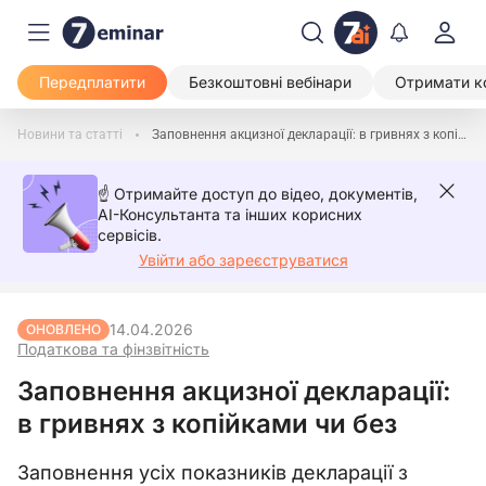
Передплатити
Безкоштовні вебінари
Отримати к
Новини та статті
Заповнення акцизної декларації: в гривнях з копійками чи без
☝️ Отримайте доступ до відео, документів,
AI-Консультанта та інших корисних
сервісів.
Увійти або зареєструватися
14.04.2026
ОНОВЛЕНО
Податкова та фінзвітність
Заповнення акцизної декларації:
в гривнях з копійками чи без
Заповнення усіх показників декларації з