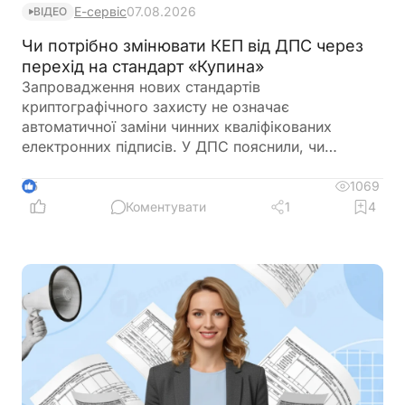
Е-сервіс
07.08.2026
ВІДЕО
Чи потрібно змінювати КЕП від ДПС через
перехід на стандарт «Купина»
Запровадження нових стандартів
криптографічного захисту не означає
автоматичної заміни чинних кваліфікованих
електронних підписів. У ДПС пояснили, чи
залишатимуться дійсними КЕП, видані КНЕДП
ДПС, після переходу на новий стандарт «Купина»
1069
5
та чи потрібно користувачам отримувати нові
Коментувати
1
4
сертифікати