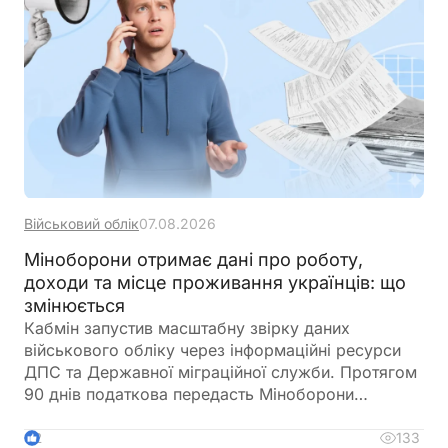
порядок оподаткування
Військовий облік
07.08.2026
Міноборони отримає дані про роботу,
доходи та місце проживання українців: що
змінюється
Кабмін запустив масштабну звірку даних
військового обліку через інформаційні ресурси
ДПС та Державної міграційної служби. Протягом
90 днів податкова передасть Міноборони
інформацію про чоловіків віком від 18 до 60
років, включаючи відомості про місце роботи,
133
2