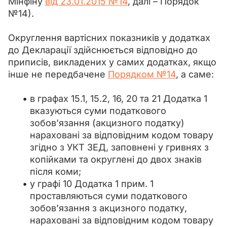
Мінфіну 
від 23.01.2015 №14
, далі – Порядок 
№14).
Округлення вартісних показників у додатках 
до Декларації здійснюється відповідно до 
приписів, викладених у самих додатках, якщо 
інше не передбачене 
Порядком №14
, а саме:
в графах 15.1, 15.2, 16, 20 та 21 Додатка 1
вказуються суми податкового
зобов’язання (акцизного податку)
нараховані за відповідним кодом товару
згідно з УКТ ЗЕД, заповнені у гривнях з
копійками та округлені до двох знаків
після коми;
у графі 10 Додатка 1 прим. 1
проставляються суми податкового
зобов’язання з акцизного податку,
нараховані за відповідним кодом товару