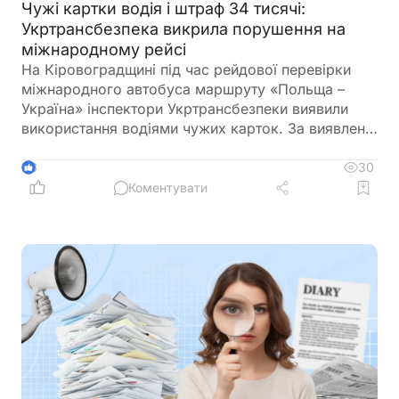
Чужі картки водія і штраф 34 тисячі:
Укртрансбезпека викрила порушення на
міжнародному рейсі
На Кіровоградщині під час рейдової перевірки
міжнародного автобуса маршруту «Польща –
Україна» інспектори Укртрансбезпеки виявили
використання водіями чужих карток. За виявлене
порушення перевізнику загрожує штраф у розмірі
34 тис. грн
30
3
Коментувати