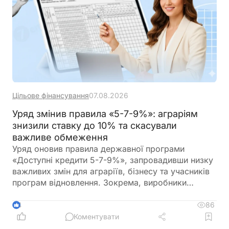
Цільове фінансування
07.08.2026
Уряд змінив правила «5-7-9%»: аграріям
знизили ставку до 10% та скасували
важливе обмеження
Уряд оновив правила державної програми
«Доступні кредити 5-7-9%», запровадивши низку
важливих змін для аграріїв, бізнесу та учасників
програм відновлення. Зокрема, виробники
сільськогосподарської продукції отримають
більше можливостей для фінансування
86
4
оборотного капіталу за нижчою ставкою, а з 1
Коментувати
вересня запрацюють нові вимоги для учасників