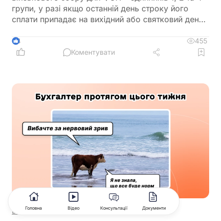
групи, у разі якщо останній день строку його
сплати припадає на вихідний або святковий день,
не переноситься на операційний день, що настає
за вихідним або святковим днем
455
4
Коментувати
Головна
Відео
Консультації
Документи
Вечірній бухгалтер
07.08.2026