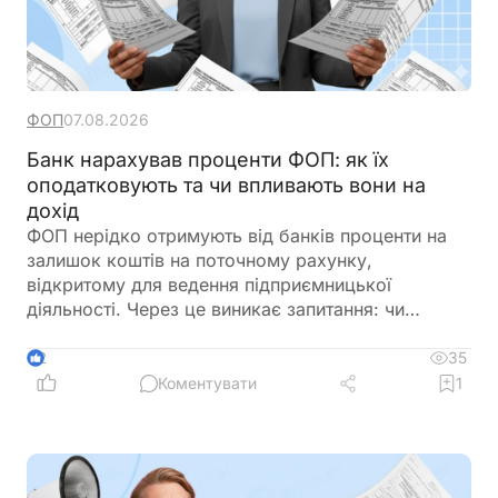
ФОП
07.08.2026
Банк нарахував проценти ФОП: як їх
оподатковують та чи впливають вони на
дохід
ФОП нерідко отримують від банків проценти на
залишок коштів на поточному рахунку,
відкритому для ведення підприємницької
діяльності. Через це виникає запитання: чи
потрібно включати такі суми до
підприємницького доходу та сплачувати з них
35
2
податки як із доходу ФОП. Податкове
Коментувати
1
законодавство розмежовує доходи від
господарської діяльності та пасивні доходи
фізичної особи. Саме тому проценти, нараховані
банком на залишок коштів, мають окремий