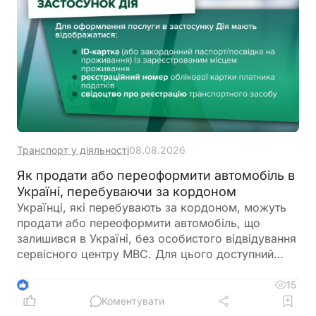
Транспорт у діяльності
08.08.2026
Як продати або переоформити автомобіль в
Україні, перебуваючи за кордоном
Українці, які перебувають за кордоном, можуть
продати або переоформити автомобіль, що
залишився в Україні, без особистого відвідування
сервісного центру МВС. Для цього доступний
онлайн-продаж через Дію або оформлення
довіреності на уповноваженого представника
15
3
Коментувати