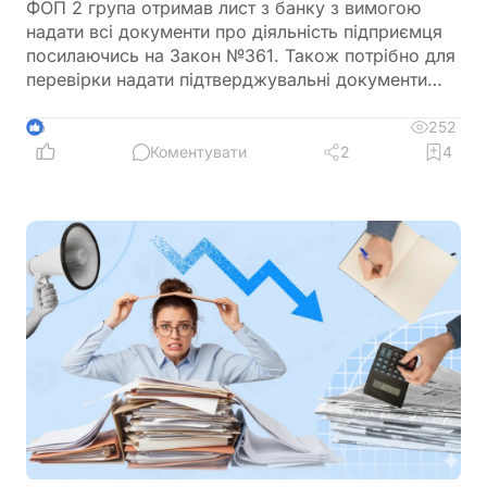
ФОП 2 група отримав лист з банку з вимогою
надати всі документи про діяльність підприємця
посилаючись на Закон №361. Також потрібно для
перевірки надати підтверджувальні документи
закупівлі товару і пояснення використання
готівкових коштів (в дозволеному об’ємі
252
6
періодично знімаються з поточного рахунку).
Коментувати
2
4
ФОП не обліковує всі операції в господарській
діяльності. Яким чином можна надати пояснення
банку?