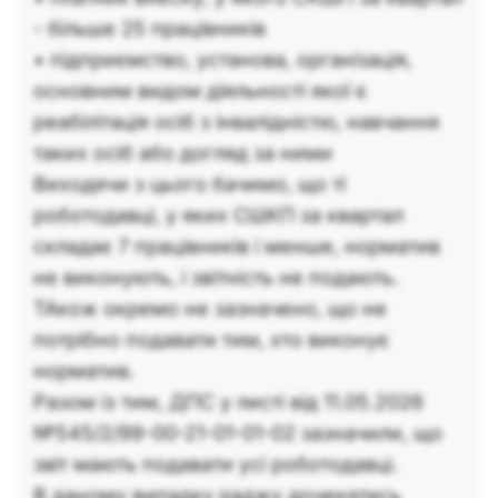
- більше 25 працівників
• підприємство, установа, організація,
основним видом діяльності якої є
реабілітація осіб з інвалідністю, навчання
таких осіб або догляд за ними
Виходячи з цього бачимо, що ті
роботодавці, у яких СШКП за квартал
складає 7 працівників і менше, норматив
не виконують, і звітність не подають.
ТАкож окремо не зазначено, що не
потрібно подавати тим, хто виконує
норматив.
Разом із тим, ДПС у листі від 11.05.2026
№545/2/99-00-21-01-01-02 зазначили, що
звіт мають подавати усі роботодавці.
В даному випадку раджу дочекатись