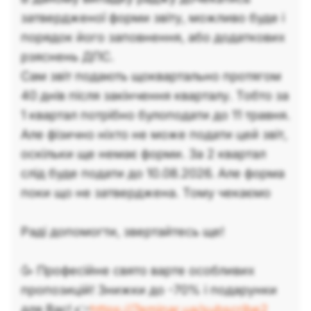
затвердженої форми звіту, можливо буде і
порядок його заповнення, або додаткових
рзяснень ДПС.
Сам звіт подають щоквартально протягом
40 днів після закінчення кварталу. Тобто за
1 квартал потрібно булоподати до 11 травня.
Але фізично ніхто не може подати цей звіт,
оскільки ще немає форми. За 2 квартал
слід буде подати до 10.08.2026. Але форма
поки що не затверджена. Тому чекаємо
Раді допомогти, звертайтесь ще!
🥳 Професійне свято варте особливих
пропозицій! Знижки до -70% і подарунки
для Вас! 👉
https://7eminar.ua/subscribe2