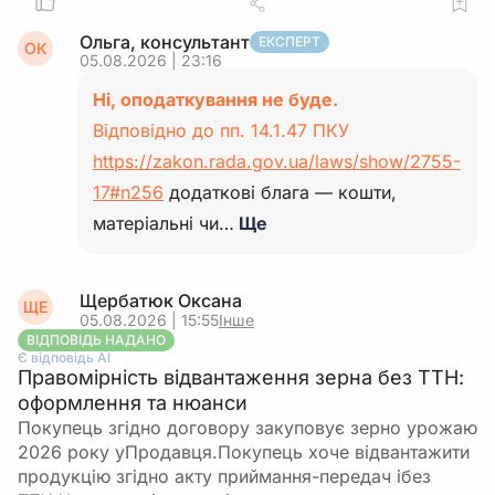
Ольга, консультант
ЕКСПЕРТ
ОК
05.08.2026 | 23:16
Ні, оподаткування не буде.
Відповідно до пп. 14.1.47 ПКУ
https://zakon.rada.gov.ua/laws/show/2755-
17#n256
додаткові блага — кошти,
матеріальні чи…
Ще
Щербатюк Оксана
ЩЕ
05.08.2026 | 15:55
Інше
ВІДПОВІДЬ НАДАНО
Є відповідь АІ
Правомірність відвантаження зерна без ТТН:
оформлення та нюанси
Покупець згідно договору закуповує зерно урожаю
2026 року уПродавця.Покупець хоче відвантажити
продукцію згідно акту приймання-передач ібез