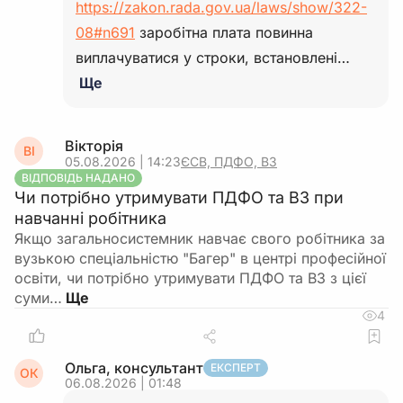
https://zakon.rada.gov.ua/laws/show/322-
08#n691
заробітна плата повинна
виплачуватися у строки, встановлені…
Ще
Вікторія
ВІ
05.08.2026 | 14:23
ЄСВ, ПДФО, ВЗ
ВІДПОВІДЬ НАДАНО
Чи потрібно утримувати ПДФО та ВЗ при
навчанні робітника
Якщо загальносистемник навчає свого робітника за
вузькою спеціальністю "Багер" в центрі професійної
освіти, чи потрібно утримувати ПДФО та ВЗ з цієї
суми…
4
Ольга, консультант
ЕКСПЕРТ
ОК
06.08.2026 | 01:48