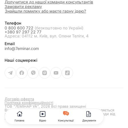
Долучитися до нашої команди консультантів
Замовити рекламу
Знайшли помилку або маєте гарну ідею?
Телефон
0 800 600 722
(безкоштовно по Україні)
+380 97 297 22 77
Адреса: 04112 м. Київ, вул. Олени Теліги, 4
Email
info@7eminar.com
Наші соцмережі
Договір-оферта
Політика конфіденційності
ТОВ "7ЕМІНАР УА", 2026 Всі права захищені
Використання та розповсюдження матеріалів дозволяється
лише за умови отримання попередньої письмової згоди від
редакції сайту
7eminar.ua
Головна
Відео
Консультації
Документи