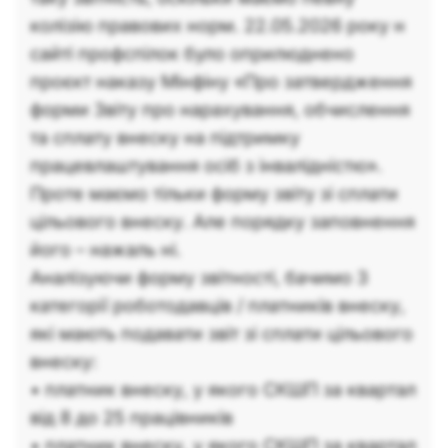
колізію правових норм. 22.05.2026 року н
сайті профспілок було оприлюднено
проєкт наказу Мінфіну «Про затвердження
форми Звіту про нарахування, обчислення
та сплату внеску на підтримку
працевлаштування осіб з інвалідністю».
Проте маємо тільки форму звіту зі сплати
цільового внеску. Але порядку заповнення
його – нажаль ні.
Аналізуючи форму звітності, бачимо 3
категорії роботодавців / платників внеску,
які мають подавати звіт зі сплати цільового
внеску:
• платник внеску, у якого СКШП за квартал
від 8 до 25 працівників
• платник внеску, у якого СКШП за квартал