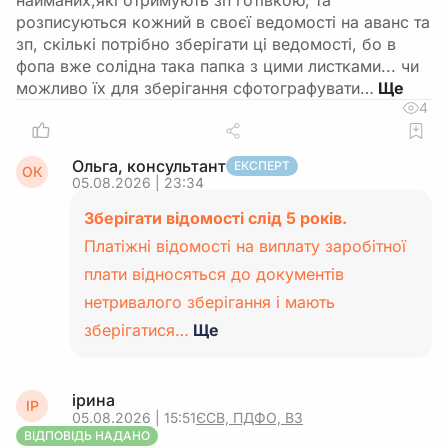
найманих,які отримують зп готівкою, та
розписуються кожний в своєї ведомості на аванс та
зп, скількі потрібно зберігати ці ведомості, бо в
фопа вже солідна така папка з цими листками... чи
можливо їх для зберігання сфотографувати…
4
Ольга, консультант
ЕКСПЕРТ
ОК
05.08.2026 | 23:34
Зберігати відомості слід 5 років.
Платіжні відомості на виплату заробітної
плати відносяться до документів
нетривалого зберігання і мають
зберігатися…
Ще
ірина
ІР
05.08.2026 | 15:51
ЄСВ, ПДФО, ВЗ
ВІДПОВІДЬ НАДАНО