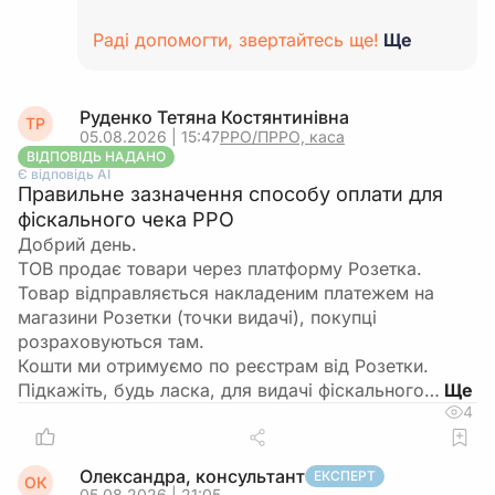
Раді допомогти, звертайтесь ще!
Ще
Руденко Тетяна Костянтинівна
ТР
05.08.2026 | 15:47
РРО/ПРРО, каса
ВІДПОВІДЬ НАДАНО
Є відповідь АІ
Правильне зазначення способу оплати для
фіскального чека РРО
Добрий день.
ТОВ продає товари через платформу Розетка.
Товар відправляється накладеним платежем на
магазини Розетки (точки видачі), покупці
розраховуються там.
Кошти ми отримуємо по реєстрам від Розетки.
Підкажіть, будь ласка, для видачі фіскального…
4
Олександра, консультант
ЕКСПЕРТ
ОК
05.08.2026 | 21:05