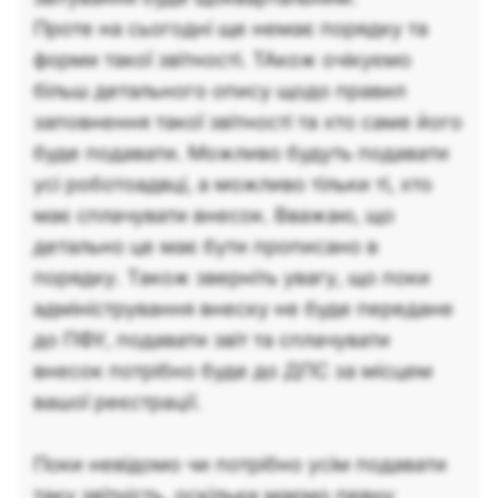
Проте на сьогодні ще немає порядку та
форми такої звітності. ТАкож очікуємо
більш детального опису щодо правил
заповнення такої звітності та хто саме його
буде подавати. Можливо будуть подавати
усі роботоадвці, а можливо тільки ті, хто
має сплачувати внесок. Вважаю, що
детально це має бути прописано в
порядку. Також зверніть увагу, що поки
адміністрування внеску не буде передане
до ПФУ, подавати звіт та сплачувати
внесок потрібно буде до ДПС за місцем
вашої реєстрації.
Поки невідомо чи потрібно усім подавати
таку звітність, оскільки маємо певну