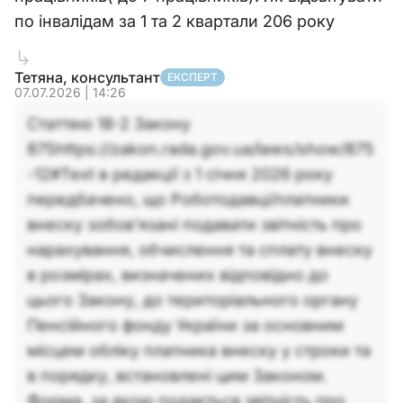
по інвалідам за 1 та 2 квартали 206 року
Тетяна, консультант
ЕКСПЕРТ
07.07.2026 | 14:26
Статтею 18-2 Закону
875https://zakon.rada.gov.ua/laws/show/875
-12#Text в редакції з 1 січня 2026 року
передбачено, що Роботодавці/платники
внеску зобов’язані подавати звітність про
нарахування, обчислення та сплату внеску
в розмірах, визначених відповідно до
цього Закону, до територіального органу
Пенсійного фонду України за основним
місцем обліку платника внеску у строки та
в порядку, встановлені цим Законом.
Форма, за якою подається звітність про