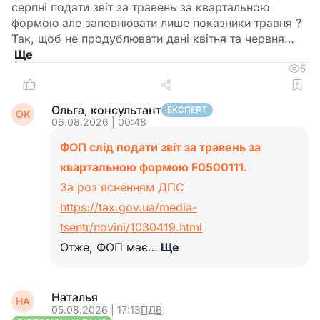
серпні подати звіт за травень за квартальною
формою але заповнювати лише показники травня ?
Так, щоб не продублювати дані квітня та червня…
5
Ольга, консультант
ЕКСПЕРТ
ОК
06.08.2026 | 00:48
ФОП слід подати звіт за травень за
квартальною формою F0500111.
За роз'ясненням ДПС
https://tax.gov.ua/media-
tsentr/novini/1030419.html
Отже, ФОП має…
Ще
Наталья
НА
05.08.2026 | 17:13
ПДВ