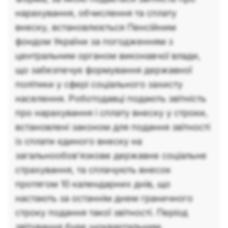
нарахування, обчислення та сплату
внеску, встановлюється Пенсійним
фондом України за погодженням з
центральним органом виконавчої влади,
що забезпечує формування державної
політики у сфері соціального захисту
населення. Роботодавці подають звітність
про нарахування і сплату внеску у строки,
встановлені законом для подання звітності
із сплати єдиного внеску на
загальнообов’язкове державне соціальне
страхування, та сплачують внесок
протягом 10 календарних днів, що
настають за останнім днем граничного
строку подання такої звітності. Період
звітування буде щоквартальним.