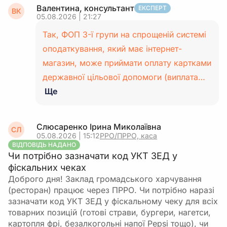
Валентина, консультант
ЕКСПЕРТ
ВК
05.08.2026 | 21:27
Так, ФОП 3-ї групи на спрощеній системі
оподаткування, який має інтернет-
магазин, може приймати оплату картками
державної цільової допомоги (виплата…
Ще
Слюсаренко Ірина Миколаївна
СЛ
05.08.2026 | 15:12
РРО/ПРРО, каса
ВІДПОВІДЬ НАДАНО
Чи потрібно зазначати код УКТ ЗЕД у
фіскальних чеках
Доброго дня! Заклад громадського харчування
(ресторан) працює через ПРРО. Чи потрібно наразі
зазначати код УКТ ЗЕД у фіскальному чеку для всіх
товарних позицій (готові страви, бургери, нагетси,
картопля фрі, безалкогольні напої Pepsi тощо), чи