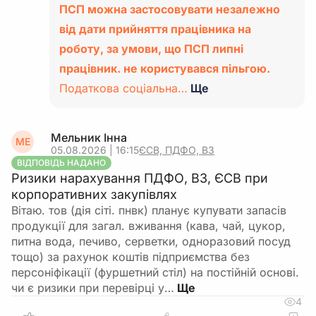
ПСП можна застосовувати незалежно
від дати прийняття працівника на
роботу, за умови, що ПСП липні
працівник. не користувався пільгою.
Податкова соціальна…
Ще
Мельник Інна
МЕ
05.08.2026 | 16:15
ЄСВ, ПДФО, ВЗ
ВІДПОВІДЬ НАДАНО
Ризики нарахування ПДФО, ВЗ, ЄСВ при
корпоративних закупівлях
Вітаю. тов (дія сіті. пнвк) планує купувати запасів
продукції для загал. вживання (кава, чай, цукор,
питна вода, печиво, серветки, одноразовий посуд
тощо) за рахунок коштів підприємства без
персоніфікації (фуршетний стіл) на постійній основі.
чи є ризики при перевірці у…
4