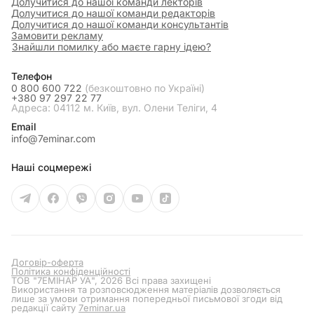
Долучитися до нашої команди лекторів
Долучитися до нашої команди редакторів
Долучитися до нашої команди консультантів
Замовити рекламу
Знайшли помилку або маєте гарну ідею?
Телефон
0 800 600 722
(безкоштовно по Україні)
+380 97 297 22 77
Адреса: 04112 м. Київ, вул. Олени Теліги, 4
Email
info@7eminar.com
Наші соцмережі
Договір-оферта
Політика конфіденційності
ТОВ "7ЕМІНАР УА", 2026 Всі права захищені
Використання та розповсюдження матеріалів дозволяється
лише за умови отримання попередньої письмової згоди від
редакції сайту
7eminar.ua