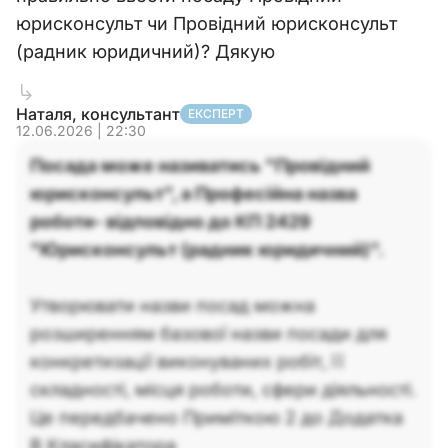
юрисконсульт чи Провідний юрисконсульт
(радник юридичний)? Дякую
Наталя, консультант
ЕКСПЕРТ
12.06.2026 | 22:30
Посада може називатись "Провідний
юрисконсульт", а Професійна назва
роботи- відповідно до КП 2429
"Юрисконсульт (радник юридичний)".
Утворювати назви посад можна
розширенням базової назви посади для
конкретизації виконуваних робіт, її
складності, місця роботи, сфери діяльності.
Це передбачено Приміткою 2 до Додатка
В Класифікатора