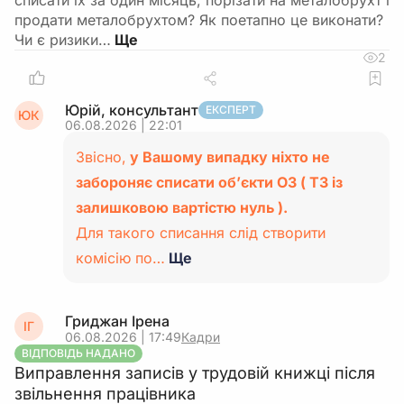
списати їх за один місяць, порізати на металобрухт і
продати металобрухтом? Як поетапно це виконати?
Чи є ризики…
2
Юрій, консультант
ЕКСПЕРТ
ЮК
06.08.2026 | 22:01
Звісно,
у Вашому випадку ніхто не
забороняє списати об’єкти ОЗ ( ТЗ із
залишковою вартістю нуль ).
Для такого списання слід створити
комісію по…
Ще
Гриджан Ірена
ІГ
06.08.2026 | 17:49
Кадри
ВІДПОВІДЬ НАДАНО
Виправлення записів у трудовій книжці після
звільнення працівника