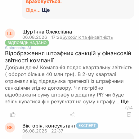
враховується.
Відн…
Ще
Шур Інна Олексіївна
ІШ
06.08.2026 | 17:26
Бухоблік та фінзвітність
ВІДПОВІДЬ НАДАНО
Є відповідь АІ
Відображення штрафних санкцій у фінансовій
звітності компанії
Добрий день! Комапанія подає квартальну звітність
( оборот більше 40 млн грн). В 2-му кварталі
отримали від підрядника претензії із штрафними
санкціями згідно договору. Чи потрібно
відображати суму штрафу в додатку РІ? чи буде
збільшуватися фін результат на суму штрафу…
4
Вікторія, консультант
ЕКСПЕРТ
ВК
06.08.2026 | 22:37