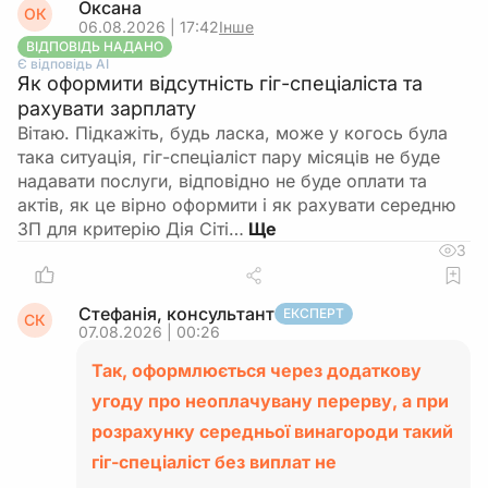
Оксана
ОК
06.08.2026 | 17:42
Інше
ВІДПОВІДЬ НАДАНО
Є відповідь АІ
Як оформити відсутність гіг-спеціаліста та
рахувати зарплату
Вітаю. Підкажіть, будь ласка, може у когось була
така ситуація, гіг-спеціаліст пару місяців не буде
надавати послуги, відповідно не буде оплати та
актів, як це вірно оформити і як рахувати середню
ЗП для критерію Дія Сіті…
3
Стефанія, консультант
ЕКСПЕРТ
СК
07.08.2026 | 00:26
Так, оформлюється через додаткову
угоду про неоплачувану перерву, а при
розрахунку середньої винагороди такий
гіг-спеціаліст без виплат не