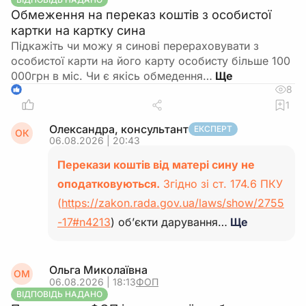
Обмеження на переказ коштів з особистої
картки на картку сина
Підкажіть чи можу я синові перераховувати з
особистої карти на його карту особисту більше 100
000грн в міс. Чи є якісь обмедення…
8
1
1
Олександра, консультант
ЕКСПЕРТ
ОК
06.08.2026 | 20:43
Перекази коштів від матері сину не
оподатковуються.
Згідно зі ст. 174.6 ПКУ
(
https://zakon.rada.gov.ua/laws/show/2755
-17#n4213
) об’єкти дарування…
Ще
Ольга Миколаївна
ОМ
06.08.2026 | 18:13
ФОП
ВІДПОВІДЬ НАДАНО