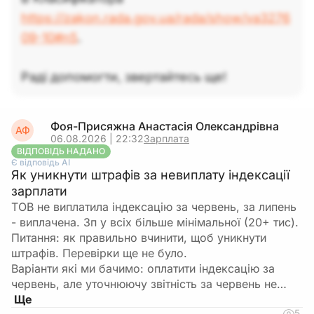
https://zakon.rada.gov.ua/rada/show/va3276
09-10#n5
.
Раді допомогти, звертайтесь ще!
Фоя-Присяжна Анастасія Олександрівна
АФ
06.08.2026 | 22:32
Зарплата
ВІДПОВІДЬ НАДАНО
Є відповідь АІ
Як уникнути штрафів за невиплату індексації
зарплати
ТОВ не виплатила індексацію за червень, за липень
- виплачена. Зп у всіх більше мінімальної (20+ тис).
Питання: як правильно вчинити, щоб уникнути
штрафів. Перевірки ще не було.
Варіанти які ми бачимо: оплатити індексацію за
червень, але уточнюючу звітність за червень не…
5