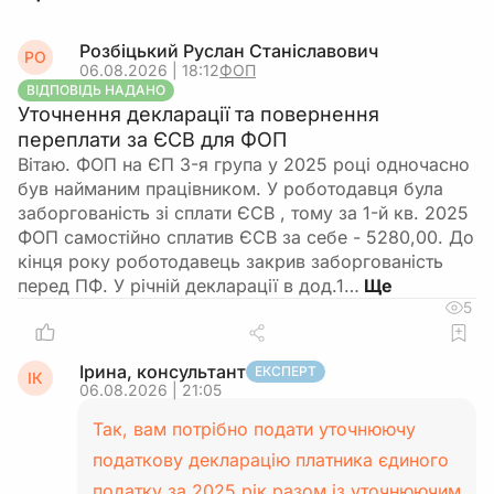
Розбіцький Руслан Станіславович
РО
06.08.2026 | 18:12
ФОП
ВІДПОВІДЬ НАДАНО
Уточнення декларації та повернення
переплати за ЄСВ для ФОП
Вітаю. ФОП на ЄП 3-я група у 2025 році одночасно
був найманим працівником. У роботодавця була
заборгованість зі сплати ЄСВ , тому за 1-й кв. 2025
ФОП самостійно сплатив ЄСВ за себе - 5280,00. До
кінця року роботодавець закрив заборгованість
перед ПФ. У річній декларації в дод.1…
5
Ірина, консультант
ЕКСПЕРТ
ІК
06.08.2026 | 21:05
Так, вам потрібно подати уточнюючу
податкову декларацію платника єдиного
податку за 2025 рік разом із уточнюючим