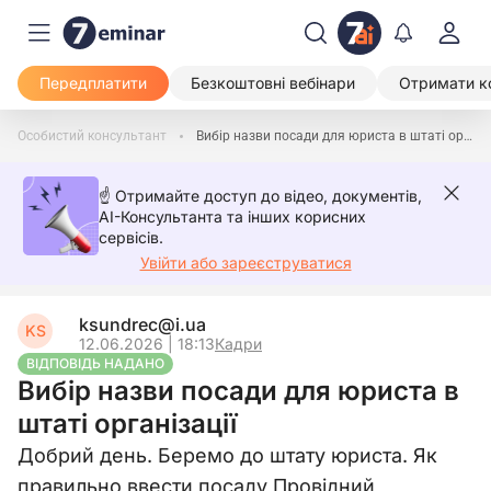
Передплатити
Безкоштовні вебінари
Отримати к
Особистий консультант
Вибір назви посади для юриста в штаті організації
☝️ Отримайте доступ до відео, документів,
AI-Консультанта та інших корисних
сервісів.
Увійти або зареєструватися
ksundrec@i.ua
KS
12.06.2026 | 18:13
Кадри
ВІДПОВІДЬ НАДАНО
Вибір назви посади для юриста в
штаті організації
Добрий день. Беремо до штату юриста. Як
правильно ввести посаду Провідний