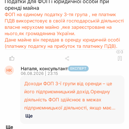
Податки для ФОП і юридичної особи при
оренді майна
ФОП на єдиному податку 3-тя група , не платник
ПДВ використовує в своїй господарській діяльності
власне нерухоме майно ,яке зареєстроване на
нього,як громадянина України.
Дане майне він передав в оренду юридичній особі
(платнику податку на прибуток та платнику ПДВ).
3
Наталя, консультант
ЕКСПЕРТ
НК
06.08.2026 | 23:15
Доходи ФОП 3-ї групи від оренди – це
його підприємницький дохід.Орендну
діяльність ФОП здійснює в межах
підприємницької діяльності, якщо має…
Ще