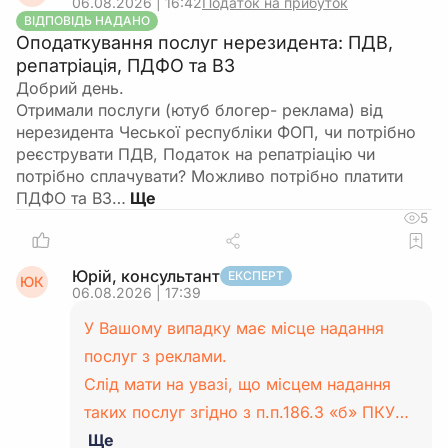
06.08.2026 | 16:42
Податок на прибуток
ВІДПОВІДЬ НАДАНО
Оподаткування послуг нерезидента: ПДВ,
репатріація, ПДФО та ВЗ
Добрий день.
Отримали послуги (ютуб блогер- реклама) від
нерезидента Чеської республіки ФОП, чи потрібно
реєструвати ПДВ, Податок на репатріацію чи
потрібно сплачувати? Можливо потрібно платити
ПДФО та ВЗ…
5
Юрій, консультант
ЕКСПЕРТ
ЮК
06.08.2026 | 17:39
У Вашому випадку має місце надання
послуг з реклами.
Слід мати на увазі, що місцем надання
таких послуг згідно з п.п.186.3 «б» ПКУ…
Ще