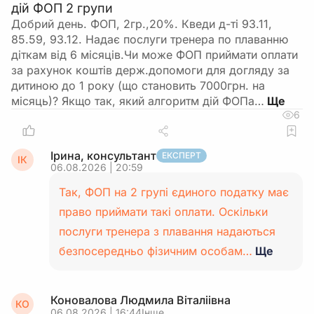
дій ФОП 2 групи
Добрий день. ФОП, 2гр.,20%. Кведи д-ті 93.11,
85.59, 93.12. Надає послуги тренера по плаванню
діткам від 6 місяців.Чи може ФОП приймати оплати
за рахунок коштів держ.допомоги для догляду за
дитиною до 1 року (що становить 7000грн. на
місяць)? Якщо так, який алгоритм дій ФОПа…
6
Ірина, консультант
ЕКСПЕРТ
ІК
06.08.2026 | 20:59
Так, ФОП на 2 групі єдиного податку має
право приймати такі оплати. Оскільки
послуги тренера з плавання надаються
безпосередньо фізичним особам…
Ще
Коновалова Людмила Віталіівна
КО
06.08.2026 | 16:44
Інше