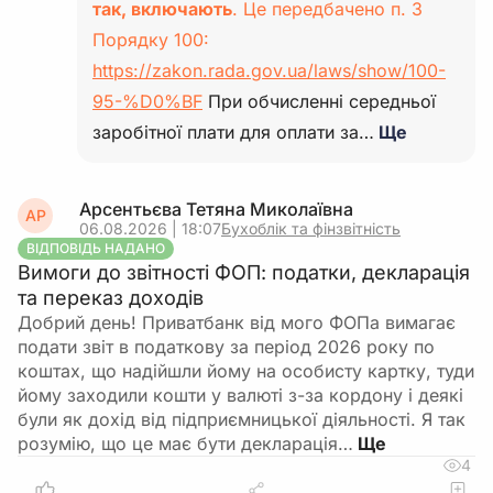
так, включають
. Це передбачено п. 3
Порядку 100:
https://zakon.rada.gov.ua/laws/show/100-
95-%D0%BF
При обчисленні середньої
заробітної плати для оплати за…
Ще
Арсентьєва Тетяна Миколаївна
АР
06.08.2026 | 18:07
Бухоблік та фінзвітність
ВІДПОВІДЬ НАДАНО
Вимоги до звітності ФОП: податки, декларація
та переказ доходів
Добрий день! Приватбанк від мого ФОПа вимагає
подати звіт в податкову за період 2026 року по
коштах, що надійшли йому на особисту картку, туди
йому заходили кошти у валюті з-за кордону і деякі
були як дохід від підприємницької діяльності. Я так
розумію, що це має бути декларація…
4