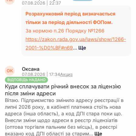
07.08.2026 | 22:37
Розрахунковий період визначається
тільки за період діяльності ФОПом.
За нормою п.26 Порядку №1266
https://zakon.rada.gov.ua/laws/show/1266-
2001-%D0%BF#n69
…
Ще
Оксана
ОК
07.08.2026 | 17:34
Акциз
ВІДПОВІДЬ НАДАНО
Куди сплачувати річний внесок за ліцензію
після зміни адреси
Вітаю. Підприємство змінило адресу реєстрації в
липні 2026 року, в кабінеті платника стоїть нова
адреса (інша область), а код ДПІ стара поки що.
Внесли зміни щодо адреси в реєстр ліцензіатів
(оптова торгівля пальним без місць), в реєстрі
вказано код ДПІ області за старим…