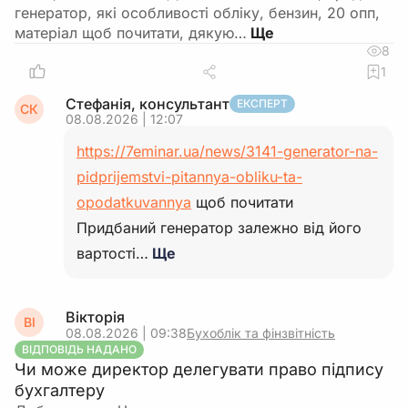
генератор, які особливості обліку, бензин, 20 опп,
матеріал щоб почитати, дякую…
8
1
Стефанія, консультант
ЕКСПЕРТ
СК
08.08.2026 | 12:07
https://7eminar.ua/news/3141-generator-na-
pidprijemstvi-pitannya-obliku-ta-
opodatkuvannya
щоб почитати
Придбаний генератор залежно від його
вартості…
Ще
Вікторія
ВІ
08.08.2026 | 09:38
Бухоблік та фінзвітність
ВІДПОВІДЬ НАДАНО
Чи може директор делегувати право підпису
бухгалтеру