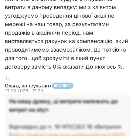
витрати в даному випадку: ми з клієнтом
узгоджуємо проведення цінової акції по
мережі на наш товар, за результатами
продажів в акційний період, нам
виставляється рахунок на компенсацію, який
проводитимемо взаємозаліком. Це потрібно
для того, щоб зрозуміти в який пункт
договору замість 0% вказати До якогось %.
Ольга, консультант
ЕКСПЕРТ
13.06.2026 | 17:39
На нашу думку, ці витрати належать до
витрат на збут.
Відповідно до п. 19 НП(С)БО 16 «Витрати»
(
https://zakon.rada.gov.ua/laws/show/z0027