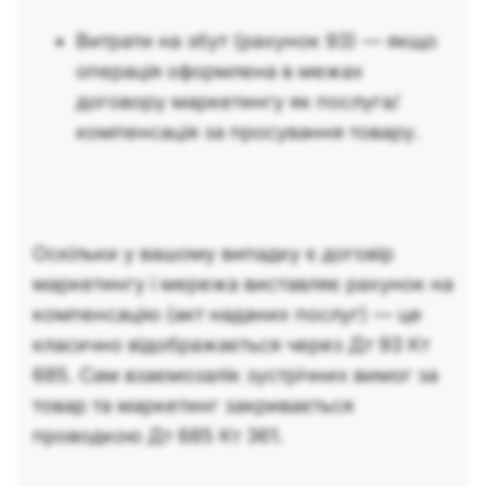
Витрати на збут (рахунок 93) — якщо
операція оформлена в межах
договору маркетингу як послуга/
компенсація за просування товару.
Оскільки у вашому випадку є договір
маркетингу і мережа виставляє рахунок на
компенсацію (акт наданих послуг) — це
класично відображається через Дт 93 Кт
685. Сам взаємозалік зустрічних вимог за
товар та маркетинг закривається
проводкою Дт 685 Кт 361.