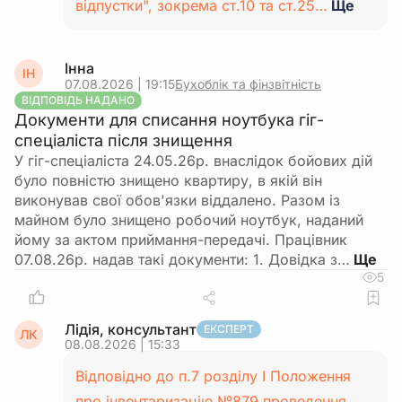
відпустки", зокрема ст.10 та ст.25…
Ще
Інна
ІН
07.08.2026 | 19:15
Бухоблік та фінзвітність
ВІДПОВІДЬ НАДАНО
Документи для списання ноутбука гіг-
спеціаліста після знищення
У гіг-спеціаліста 24.05.26р. внаслідок бойових дій
було повністю знищено квартиру, в якій він
виконував свої обов'язки віддалено. Разом із
майном було знищено робочий ноутбук, наданий
йому за актом приймання-передачі. Працівник
07.08.26р. надав такі документи: 1. Довідка з…
5
Лідія, консультант
ЕКСПЕРТ
ЛК
08.08.2026 | 15:33
Відповідно до п.7 розділу І Положення
про інвентаризацію №879 проведення