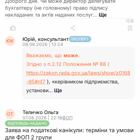
Доброго дня. Чи може директор делегувати
бухгалтеру (не головному) право підпису
накладаних та актів наданих послуг…
8
Юрій, консультант
ЕКСПЕРТ
ЮК
08.08.2026 | 13:24
Вважаємо, що
може.
Згідно з п.2.12 Положення № 88 (
https://zakon.rada.gov.ua/laws/show/z0168
-95#n17
), «керівником підприємства,
установи…
Ще
Теличко Ольга
ОТ
07.08.2026 | 22:18
ФОП
ВІДПОВІДЬ НАДАНО
Заява на податкові канікули: терміни та умови
для ФОП 2 групи