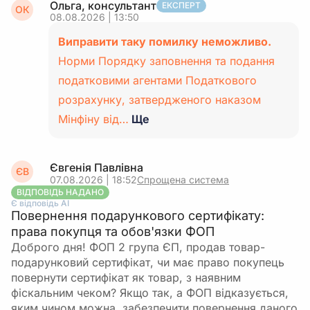
Ольга, консультант
ЕКСПЕРТ
ОК
08.08.2026 | 13:50
Виправити таку помилку неможливо.
Норми Порядку заповнення та подання
податковими агентами Податкового
розрахунку, затвердженого наказом
Мінфіну від…
Ще
Євгенія Павлівна
ЄВ
07.08.2026 | 18:52
Спрощена система
ВІДПОВІДЬ НАДАНО
Є відповідь АІ
Повернення подарункового сертифікату:
права покупця та обов'язки ФОП
Доброго дня! ФОП 2 група ЄП, продав товар-
подарунковий сертифікат, чи має право покупець
повернути сертифікат як товар, з наявним
фіскальним чеком? Якщо так, а ФОП відказується,
яким чином можна, забезпечити повернення даного