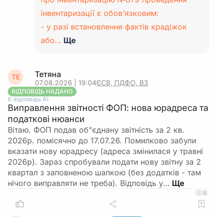
інвентаризації є обов’язковим:
- у разі встановлення фактів крадіжок
або…
Ще
Тетяна
ТЕ
07.08.2026 | 19:04
ЄСВ, ПДФО, ВЗ
ВІДПОВІДЬ НАДАНО
Є відповідь АІ
Виправлення звітності ФОП: нова юрадреса та
податкові нюанси
Вітаю. ФОП подав об"єднану звітність за 2 кв.
2026р. помісячно до 17.07.26. Помилково забули
вказати нову юрадресу (адреса змінилася у травні
2026р). Зараз спробували подати нову звітну за 2
квартал з заповненою шапкою (без додатків - там
нічого виправляти не треба). Відповідь у…
8