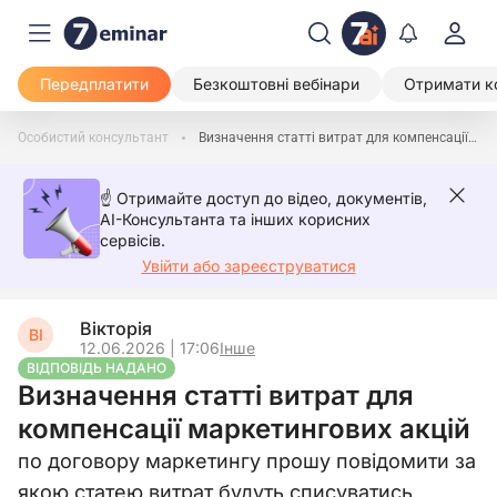
Передплатити
Безкоштовні вебінари
Отримати к
Особистий консультант
Визначення статті витрат для компенсації маркетингових акцій
☝️ Отримайте доступ до відео, документів,
AI-Консультанта та інших корисних
сервісів.
Увійти або зареєструватися
Вікторія
ВІ
12.06.2026 | 17:06
Інше
ВІДПОВІДЬ НАДАНО
Визначення статті витрат для
компенсації маркетингових акцій
по договору маркетингу прошу повідомити за
якою статею витрат будуть списуватись