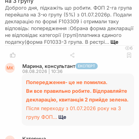
на 3 групу
Доброго дня, підкажіть що робити. ФОП 2-га група
перейшла на 3-ю групу (5%) з 01.07.2026р. Подали
декларацію по формі F103309 і отримали таку
відповідь: попередження :Обрана форма декларації
не відповідає категорії (групі)платника єдиного
податку(форма F01033-3 група. В рестрі…
6
Марина, консультант
ЕКСПЕРТ
МК
08.08.2026 | 10:36
Попередження- це не помилка.
Ви все правильно робите. Відправляйте
декларацію, квитанція 2 прийде зелена.
Після переходу з 01.07.2026 року на 3
групу ФОП…
Ще
Катерина