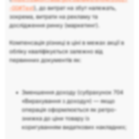
-00#Text
), до витрат на збут належать,
зокрема, витрати на рекламу та
дослідження ринку (маркетинг).
Компенсація різниці в ціні в межах акції в
обліку кваліфікується залежно від
первинних документів як:
Зменшення доходу (субрахунок 704
«Вирахування з доходу») — якщо
операція оформлюється як ретро-
знижка до ціни товару із
коригуванням видаткових накладних;