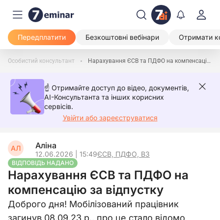
Передплатити
Безкоштовні вебінари
Отримати к
Особистий консультант
Нарахування ЄСВ та ПДФО на компенсацію за відпустку
☝️ Отримайте доступ до відео, документів,
AI-Консультанта та інших корисних
сервісів.
Увійти або зареєструватися
Аліна
АЛ
12.06.2026 | 15:49
ЄСВ, ПДФО, ВЗ
ВІДПОВІДЬ НАДАНО
Нарахування ЄСВ та ПДФО на
компенсацію за відпустку
Доброго дня! Мобілізований працівник
загинув 08.09.23 р., про це стало відомо