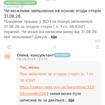
ВІДПОВІДЬ НАДАНО
Є відповідь АІ
Чи можливе звільнення на основі згоди сторін
31.08.26
Працівник працює у ФОП та планує звільнитися
31.08.26 за згодою сторін ( п. 1 ст. 36 КЗпП
України). Чи може він написати заяву від 31.08.26
про звільнення? Дякую…
7
Олена, консультант
ЕКСПЕРТ
ОК
08.08.2026 | 23:55
Так, може.
При звільненні за угодою сторін (п. 1 ст.
36 КЗпП
https://zakon.rada.gov.ua/laws/show/322-
08/conv#n204
) заява може бути
написана як за декілька…
Ще