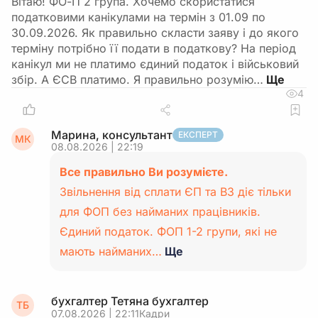
Вітаю! ФО-П 2 група. Хочемо скористатися
податковими канікулами на термін з 01.09 по
30.09.2026. Як правильно скласти заяву і до якого
терміну потрібно її подати в податкову? На період
канікул ми не платимо єдиний податок і військовий
збір. А ЄСВ платимо. Я правильно розумію…
4
Марина, консультант
ЕКСПЕРТ
МК
08.08.2026 | 22:19
Все правильно Ви розумієте.
Звільнення від сплати ЄП та ВЗ діє тільки
для ФОП без найманих працівників.
Єдиний податок. ФОП 1-2 групи, які не
мають найманих…
Ще
бухгалтер Тетяна бухгалтер
ТБ
07.08.2026 | 22:11
Кадри