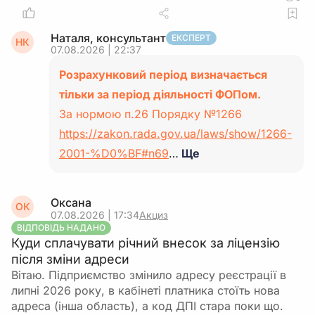
Наталя, консультант
ЕКСПЕРТ
НК
07.08.2026 | 22:37
Розрахунковий період визначається
тільки за період діяльності ФОПом.
За нормою п.26 Порядку №1266
https://zakon.rada.gov.ua/laws/show/1266-
2001-%D0%BF#n69
…
Ще
Оксана
ОК
07.08.2026 | 17:34
Акциз
ВІДПОВІДЬ НАДАНО
Куди сплачувати річний внесок за ліцензію
після зміни адреси
Вітаю. Підприємство змінило адресу реєстрації в
липні 2026 року, в кабінеті платника стоїть нова
адреса (інша область), а код ДПІ стара поки що.