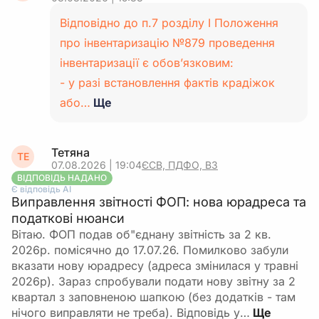
Відповідно до п.7 розділу І Положення
про інвентаризацію №879 проведення
інвентаризації є обов’язковим:
- у разі встановлення фактів крадіжок
або…
Ще
Тетяна
ТЕ
07.08.2026 | 19:04
ЄСВ, ПДФО, ВЗ
ВІДПОВІДЬ НАДАНО
Є відповідь АІ
Виправлення звітності ФОП: нова юрадреса та
податкові нюанси
Вітаю. ФОП подав об"єднану звітність за 2 кв.
2026р. помісячно до 17.07.26. Помилково забули
вказати нову юрадресу (адреса змінилася у травні
2026р). Зараз спробували подати нову звітну за 2
квартал з заповненою шапкою (без додатків - там
нічого виправляти не треба). Відповідь у…