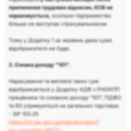
припинення трудових відносин, ЄСВ не
нараховується,
оскільки підприємство
більше не виступає страхувальником.
Тому у Додатку 1 за червень дана сума
відображатися не буде.
2. Ознака доходу "101".
Нарахування та виплата таких сум
відображається у Додатку 4ДФ з РНОКПП
працівника та ознакою доходу "101", ПДФО
та ВЗ утримуються на загальних підставах
- ЗІР 103.25
https://zir.tax.gov.ua/main/bz/view/?
src=ques&id=28373
.