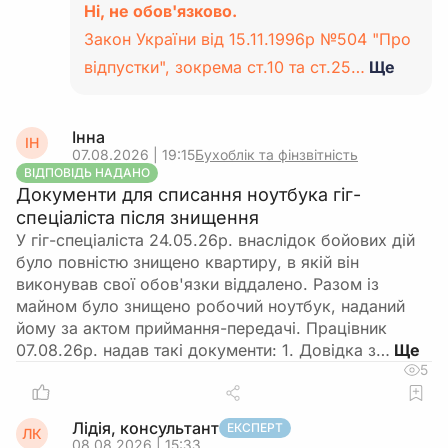
Ні, не обов'язково.
Закон України від 15.11.1996р №504 "Про
відпустки", зокрема ст.10 та ст.25…
Ще
Інна
ІН
07.08.2026 | 19:15
Бухоблік та фінзвітність
ВІДПОВІДЬ НАДАНО
Документи для списання ноутбука гіг-
спеціаліста після знищення
У гіг-спеціаліста 24.05.26р. внаслідок бойових дій
було повністю знищено квартиру, в якій він
виконував свої обов'язки віддалено. Разом із
майном було знищено робочий ноутбук, наданий
йому за актом приймання-передачі. Працівник
07.08.26р. надав такі документи: 1. Довідка з…
5
Лідія, консультант
ЕКСПЕРТ
ЛК
08.08.2026 | 15:33