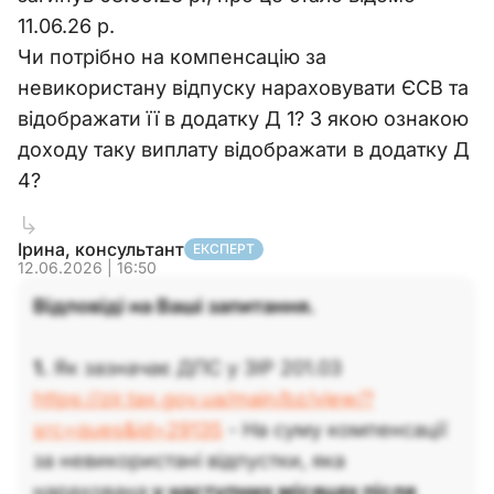
11.06.26 р.
Чи потрібно на компенсацію за
невикористану відпуску нараховувати ЄСВ та
відображати її в додатку Д 1? З якою ознакою
доходу таку виплату відображати в додатку Д
4?
Ірина, консультант
ЕКСПЕРТ
12.06.2026 | 16:50
Відповіді на Ваші запитання.
1.
Як зазначає ДПС у ЗІР 201.03
https://zir.tax.gov.ua/main/bz/view/?
src=ques&id=29135
- На суму компенсації
за невикористані відпустки, яка
нарахована
у наступних місяцях після