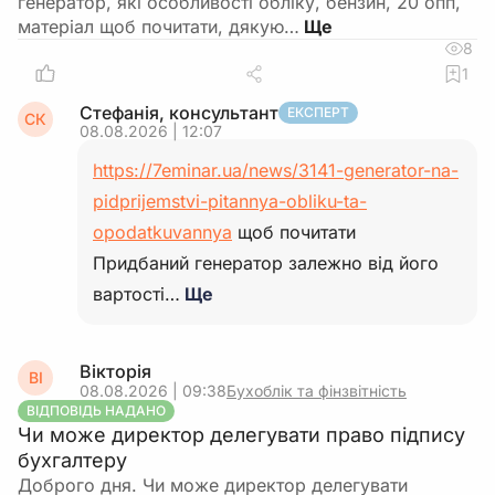
генератор, які особливості обліку, бензин, 20 опп,
матеріал щоб почитати, дякую…
8
1
Стефанія, консультант
ЕКСПЕРТ
СК
08.08.2026 | 12:07
https://7eminar.ua/news/3141-generator-na-
pidprijemstvi-pitannya-obliku-ta-
opodatkuvannya
щоб почитати
Придбаний генератор залежно від його
вартості…
Ще
Вікторія
ВІ
08.08.2026 | 09:38
Бухоблік та фінзвітність
ВІДПОВІДЬ НАДАНО
Чи може директор делегувати право підпису
бухгалтеру
Доброго дня. Чи може директор делегувати