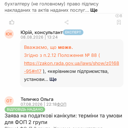
бухгалтеру (не головному) право підпису
накладаних та актів наданих послуг…
8
Юрій, консультант
ЕКСПЕРТ
ЮК
08.08.2026 | 13:24
Вважаємо, що
може.
Згідно з п.2.12 Положення № 88 (
https://zakon.rada.gov.ua/laws/show/z0168
-95#n17
), «керівником підприємства,
установи…
Ще
Теличко Ольга
ОТ
07.08.2026 | 22:18
ФОП
ВІДПОВІДЬ НАДАНО
Заява на податкові канікули: терміни та умови
для ФОП 2 групи