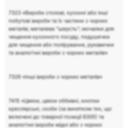
7323 «Вироби столовi, кухоннi або iншi
побутовi вироби та їх частини з чорних
металiв; металева "шерсть"; мочалки для
чищення кухонного посуду, подушечки
для чищення або полiрування, рукавички
та аналогiчнi вироби з чорних металiв»
7326 «Iншi вироби з чорних металiв»
7415 «Цвяхи, цвяхи оббивнi, кнопки
креслярськi, скоби (за винятком тих, що
включенi до товарної позицiї 8305) та
аналогiчнi вироби мiднi або з чорних