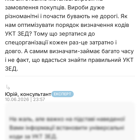
замовлення покупців. Вироби дуже
різноманітні і почасти бувають не дорогі. Як
нам оптимізувати порядок визначення кодів
УКТ ЗЕД? Тому що зертатися до
спецорганізації кожен раз-це затратно і
довго. А самим визначати-займає багато часу
і не факт, що вдасться знайти правильний УКТ
ЗЕД.
Юрій, консультант
ЕКСПЕРТ
10.06.2026 | 23:57
На жаль, але важко на підставі наведеної
Вами інформації встановити універсальні
коди за УКТ ЗЕД.