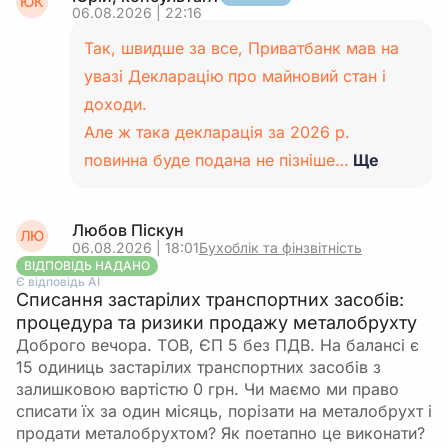
ЮК
06.08.2026 | 22:16
Так, швидше за все, Приватбанк мав на
увазі Декларацію про майновий стан і
доходи.
Але ж така декларація за 2026 р.
повинна буде подана не пізніше…
Ще
Любов Піскун
ЛЮ
06.08.2026 | 18:01
Бухоблік та фінзвітність
ВІДПОВІДЬ НАДАНО
Є відповідь АІ
Списання застарілих транспортних засобів:
процедура та ризики продажу металобрухту
Доброго вечора. ТОВ, ЄП 5 без ПДВ. На балансі є
15 одиниць застарілих транспортних засобів з
залишковою вартістю 0 грн. Чи маємо ми право
списати їх за один місяць, порізати на металобрухт і
продати металобрухтом? Як поетапно це виконати?