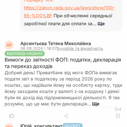
https://zakon.rada.gov.ua/laws/show/100-
95-%D0%BF
При обчисленні середньої
заробітної плати для оплати за…
Ще
Арсентьєва Тетяна Миколаївна
АР
06.08.2026 | 18:07
Бухоблік та фінзвітність
ВІДПОВІДЬ НАДАНО
Вимоги до звітності ФОП: податки, декларація
та переказ доходів
Добрий день! Приватбанк від мого ФОПа вимагає
подати звіт в податкову за період 2026 року по
коштах, що надійшли йому на особисту картку, туди
йому заходили кошти у валюті з-за кордону і деякі
були як дохід від підприємницької діяльності. Я так
розумію, що це має бути декларація…
4
Юрій, консультант
ЕКСПЕРТ