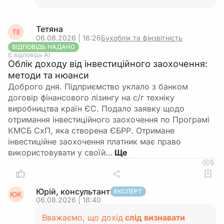
Тетяна
ТЕ
06.08.2026 | 16:26
Бухоблік та фінзвітність
ВІДПОВІДЬ НАДАНО
Є відповідь АІ
Облік доходу від інвестиційного заохочення:
методи та нюанси
Доброго дня. Підприємство уклало з банком
договір фінансового лізингу на с/г техніку
виробництва країн ЄС. Подало заявку щодо
отримання інвестиційного заохочення по Програмі
КМСБ СхП, яка створена ЄБРР. Отримане
інвестиційне заохочення платник має право
використовувати у своїй…
5
Юрій, консультант
ЕКСПЕРТ
ЮК
06.08.2026 | 18:40
Вважаємо, що дохід
слід визнавати