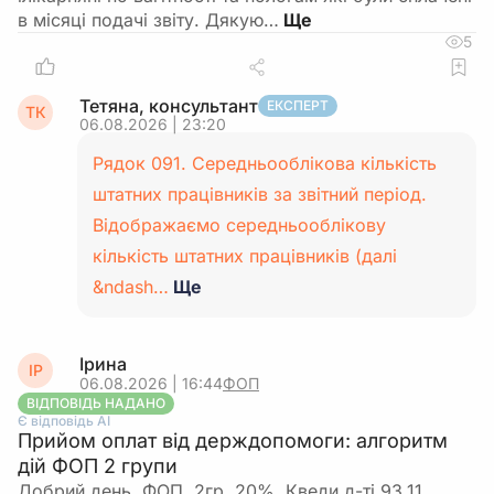
в місяці подачі звіту. Дякую…
5
Тетяна, консультант
ЕКСПЕРТ
ТК
06.08.2026 | 23:20
Рядок 091. Середньооблікова кількість
штатних працівників за звітний період.
Відображаємо середньооблікову
кількість штатних працівників (далі
&ndash…
Ще
Ірина
ІР
06.08.2026 | 16:44
ФОП
ВІДПОВІДЬ НАДАНО
Є відповідь АІ
Прийом оплат від держдопомоги: алгоритм
дій ФОП 2 групи
Добрий день. ФОП, 2гр.,20%. Кведи д-ті 93.11,