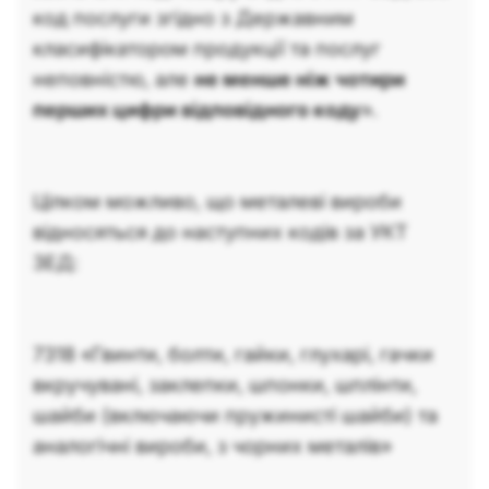
код послуги згідно з Державним
класифікатором продукції та послуг
неповністю, але
не менше ніж чотири
перших цифри відповідного коду
».
Цілком можливо, що металеві вироби
відносяться до наступних кодів за УКТ
ЗЕД:
7318 «Гвинти, болти, гайки, глухарi, гачки
вкручуванi, заклепки, шпонки, шплiнти,
шайби (включаючи пружинистi шайби) та
аналогiчнi вироби, з чорних металiв»