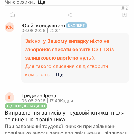
Чи є ризики…
2
Юрій, консультант
ЕКСПЕРТ
ЮК
06.08.2026 | 22:01
Звісно,
у Вашому випадку ніхто не
забороняє списати об’єкти ОЗ ( ТЗ із
залишковою вартістю нуль ).
Для такого списання слід створити
комісію по…
Ще
Гриджан Ірена
ІГ
06.08.2026 | 17:49
Кадри
ВІДПОВІДЬ НАДАНО
Виправлення записів у трудовій книжці після
звільнення працівника
При заповненні трудової книжки при звільненні
працівника внесли запис про звільнення , підписали