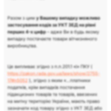
Разом з цим
у Вашому випадку можливо
застосування кодів за УКТ ЗЕД на рівні
перших 4-х цифр
– адже Ви в будь якому
випадку постачаєте товари вітчизняного
виробництва.
Це випливає згідно з п.п.201.1 «і» ПКУ (
https://zakon.rada.gov.ua/laws/show/2755-
17#n5052
), згідно з яким «…платники
податків, крім випадків постачання
підакцизних товарів та товарів, ввезених
на митну територію України, мають право
зазначати код товару згідно з УКТ ЗЕД або