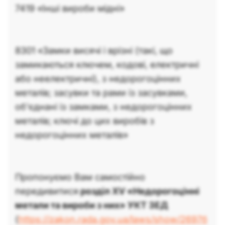
7419 «Iншi вироби мiднi»
8301 «Замки висячi i врiзнi (такi, що
замикаються ключем, кодовi, електричнi
або неелектричнi), з недорогоцiнних
металiв; засувки та рами iз засувками,
об'єднанi iз замками, з недорогоцiнних
металiв; ключi до цих виробiв з
недорогоцiнних металiв»
Пропонуємо Вам самостійно
передивитися
розділ XV «Недорогоцiннi
метали та вироби з них» УКТ ЗЕД
(
https://zakon.rada.gov.ua/laws/show/2697б