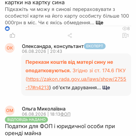
картки на картку сина
Підкажіть чи можу я синові перераховувати з
особистої карти на його карту особисту більше 100
000грн в міс. Чи є якісь обмедення…
8
1
1
Олександра, консультант
ЕКСПЕРТ
ОК
06.08.2026 | 20:43
Перекази коштів від матері сину не
оподатковуються.
Згідно зі ст. 174.6 ПКУ
(
https://zakon.rada.gov.ua/laws/show/2755
-17#n4213
) об’єкти дарування…
Ще
Ольга Миколаївна
ОМ
06.08.2026 | 18:13
ФОП
ВІДПОВІДЬ НАДАНО
Податки для ФОП і юридичної особи при
оренді майна