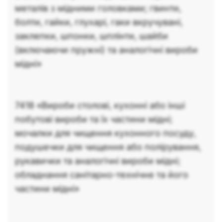
металiв з мiдними головками; гвинти,
болти, гайки, глухарi, гаки вкручуванi,
заклепки, шпонки, шплiнти, шайби
(включаючи пружнi) та аналогiчнi вироби
мiднi»
7418 «Вироби столовi, кухоннi або iншi
побутовi вироби та їх частини мiднi;
мочалки для чищення кухонного посуду,
подушечки для чищення або полiрування,
рукавички та аналогiчнi вироби мiднi;
обладнання санiтарно-технiчне та його
частини мiднi»