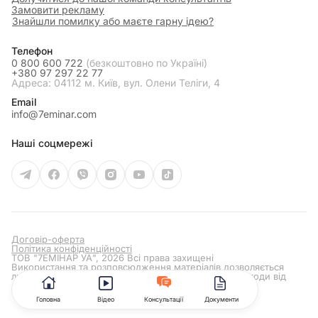
Замовити рекламу
Знайшли помилку або маєте гарну ідею?
Телефон
0 800 600 722
(безкоштовно по Україні)
+380 97 297 22 77
Адреса: 04112 м. Київ, вул. Олени Теліги, 4
Email
info@7eminar.com
Наші соцмережі
Договір-оферта
Політика конфіденційності
ТОВ "7ЕМІНАР УА", 2026 Всі права захищені
Використання та розповсюдження матеріалів дозволяється
лише за умови отримання попередньої письмової згоди від
редакції сайту
7eminar.ua
Головна
Відео
Консультації
Документи