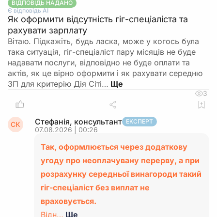
ВІДПОВІДЬ НАДАНО
Є відповідь АІ
Як оформити відсутність гіг-спеціаліста та
рахувати зарплату
Вітаю. Підкажіть, будь ласка, може у когось була
така ситуація, гіг-спеціаліст пару місяців не буде
надавати послуги, відповідно не буде оплати та
актів, як це вірно оформити і як рахувати середню
ЗП для критерію Дія Сіті…
3
Стефанія, консультант
ЕКСПЕРТ
СК
07.08.2026 | 00:26
Так, оформлюється через додаткову
угоду про неоплачувану перерву, а при
розрахунку середньої винагороди такий
гіг-спеціаліст без виплат не
враховується.
Відн…
Ще