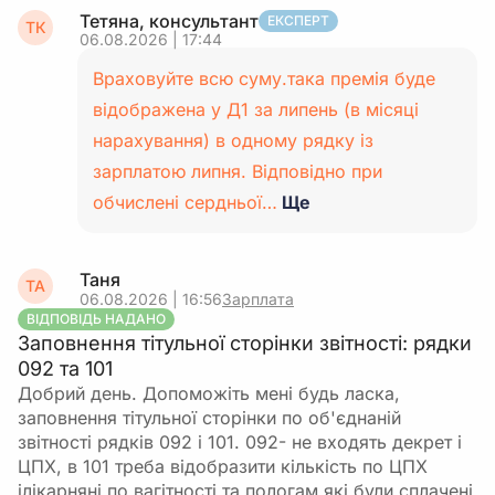
Тетяна, консультант
ЕКСПЕРТ
ТК
06.08.2026 | 17:44
Враховуйте всю суму.така премія буде
відображена у Д1 за липень (в місяці
нарахування) в одному рядку із
зарплатою липня. Відповідно при
обчислені сердньої…
Ще
Таня
ТА
06.08.2026 | 16:56
Зарплата
ВІДПОВІДЬ НАДАНО
Заповнення тітульної сторінки звітності: рядки
092 та 101
Добрий день. Допоможіть мені будь ласка,
заповнення тітульної сторінки по об'єднаній
звітності рядків 092 і 101. 092- не входять декрет і
ЦПХ, в 101 треба відобразити кількість по ЦПХ
ілікарняні по вагітності та пологам які були сплачені