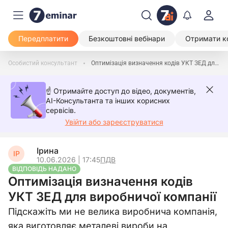
Передплатити
Безкоштовні вебінари
Отримати к
Особистий консультант
Оптимізація визначення кодів УКТ ЗЕД для виробничої компанії
☝️ Отримайте доступ до відео, документів,
AI-Консультанта та інших корисних
сервісів.
Увійти або зареєструватися
Ірина
ІР
10.06.2026 | 17:45
ПДВ
ВІДПОВІДЬ НАДАНО
Оптимізація визначення кодів
УКТ ЗЕД для виробничої компанії
Підскажіть ми не велика виробнича компанія,
яка виготовляє металеві вироби на