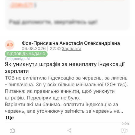
-20#n571
)
Раді допомогти, звертайтесь ще!
Фоя-Присяжна Анастасія Олександрівна
АФ
06.08.2026 | 22:32
Зарплата
ВІДПОВІДЬ НАДАНО
Є відповідь АІ
Як уникнути штрафів за невиплату індексації
зарплати
ТОВ не виплатила індексацію за червень, за липень
- виплачена. Зп у всіх більше мінімальної (20+ тис).
Питання: як правильно вчинити, щоб уникнути
штрафів. Перевірки ще не було.
Варіанти які ми бачимо: оплатити індексацію за
червень, але уточнюючу звітність за червень не…
5
1