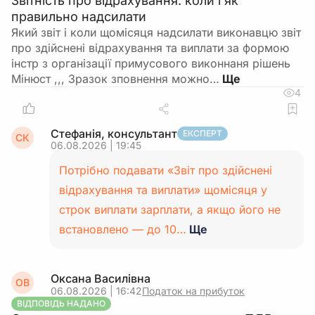
Звітність про відрахування: коли і як
правильно надсилати
Який звіт і коли щомісяця надсилати виконавцю звіт
про здійснені відрахування та виплати за формою
інстр з організації примусового виконнаня рішень
Мінюст ,,, Зразок зповнення можно…
4
Стефанія, консультант
ЕКСПЕРТ
СК
06.08.2026 | 19:45
Потрібно подавати «Звіт про здійснені
відрахування та виплати» щомісяця у
строк виплати зарплати, а якщо його не
встановлено — до 10…
Ще
Оксана Василівна
ОВ
06.08.2026 | 16:42
Податок на прибуток
ВІДПОВІДЬ НАДАНО