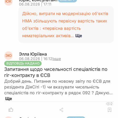
ЮК
06.08.2026 | 17:11
Дійсно, витрати на модернізацію об’єктів
НМА збільшують первісну вартість таких
об’єктів : «первісна вартість
нематеріальних активів…
Ще
Элла Юріївна
ЭЮ
06.08.2026 | 16:12
Інше
ВІДПОВІДЬ НАДАНО
Запитання щодо чисельності спеціалістів по
гіг-контракту в ЄСВ
Добрий день. Питання по новому звіту по ЄСВ для
резідента ДіяСіті -1) чи вказувати чисельність
спеціалістів по гіг-контракту в рядок 092 ? Дякую…
2