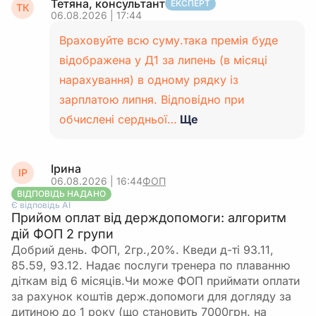
Тетяна, консультант
ЕКСПЕРТ
ТК
06.08.2026 | 17:44
Враховуйте всю суму.така премія буде
відображена у Д1 за липень (в місяці
нарахування) в одному рядку із
зарплатою липня. Відповідно при
обчислені сердньої…
Ще
Ірина
ІР
06.08.2026 | 16:44
ФОП
ВІДПОВІДЬ НАДАНО
Є відповідь АІ
Прийом оплат від держдопомоги: алгоритм
дій ФОП 2 групи
Добрий день. ФОП, 2гр.,20%. Кведи д-ті 93.11,
85.59, 93.12. Надає послуги тренера по плаванню
діткам від 6 місяців.Чи може ФОП приймати оплати
за рахунок коштів держ.допомоги для догляду за
дитиною до 1 року (що становить 7000грн. на