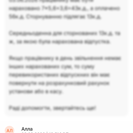
нараховано 7*5,6+3,6=43к.д., а оплачено
56к.д. Сторнуванню підлягає 13к.д.
Середньоденна для сторнованих 13к.д. та
ж, за якою була нарахована відпустка.
Якщо працівнику в день звільнення немає
інших нарахованих сум, то суму
перевикористаних відпускних він має
повернути на розрахунковий рахунок
установи або в касу.
Раді допомогти, звертайтесь ще!
Алла
АЛ