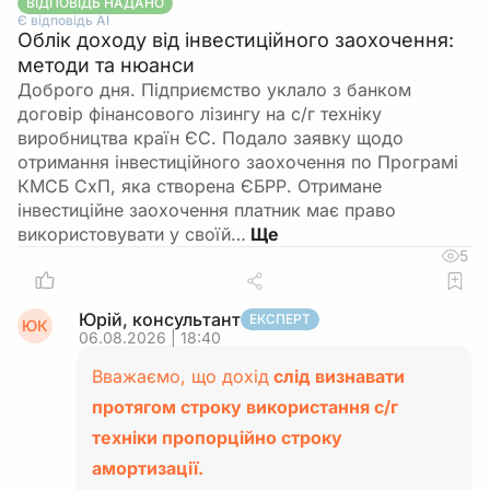
ВІДПОВІДЬ НАДАНО
Є відповідь АІ
Облік доходу від інвестиційного заохочення:
методи та нюанси
Доброго дня. Підприємство уклало з банком
договір фінансового лізингу на с/г техніку
виробництва країн ЄС. Подало заявку щодо
отримання інвестиційного заохочення по Програмі
КМСБ СхП, яка створена ЄБРР. Отримане
інвестиційне заохочення платник має право
використовувати у своїй…
5
Юрій, консультант
ЕКСПЕРТ
ЮК
06.08.2026 | 18:40
Вважаємо, що дохід
слід визнавати
протягом строку використання с/г
техніки пропорційно строку
амортизації.