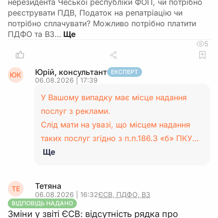
нерезидента Чеської республіки ФОП, чи потрібно
реєструвати ПДВ, Податок на репатріацію чи
потрібно сплачувати? Можливо потрібно платити
ПДФО та ВЗ…
5
Юрій, консультант
ЕКСПЕРТ
ЮК
06.08.2026 | 17:39
У Вашому випадку має місце надання
послуг з реклами.
Слід мати на увазі, що місцем надання
таких послуг згідно з п.п.186.3 «б» ПКУ…
Ще
Тетяна
ТЕ
06.08.2026 | 16:32
ЄСВ, ПДФО, ВЗ
ВІДПОВІДЬ НАДАНО
Зміни у звіті ЄСВ: відсутність рядка про