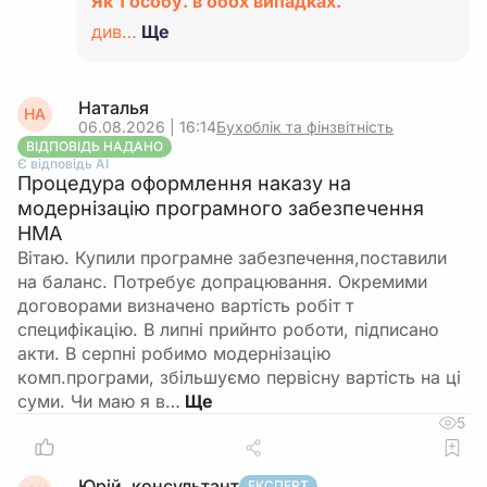
Як 1 особу. в обох випадках.
див…
Ще
Наталья
НА
06.08.2026 | 16:14
Бухоблік та фінзвітність
ВІДПОВІДЬ НАДАНО
Є відповідь АІ
Процедура оформлення наказу на
модернізацію програмного забезпечення
НМА
Вітаю. Купили програмне забезпечення,поставили
на баланс. Потребує допрацювання. Окремими
договорами визначено вартість робіт т
специфікацію. В липні прийнто роботи, підписано
акти. В серпні робимо модернізацію
комп.програми, збільшуємо первісну вартість на ці
суми. Чи маю я в…
5
Юрій, консультант
ЕКСПЕРТ