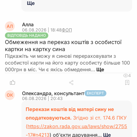
Ще
Алла
АЛ
06.08.2026 | 18:48
ФОП
ВІДПОВІДЬ НАДАНО
Обмеження на переказ коштів з особистої
картки на картку сина
Підкажіть чи можу я синові перераховувати з
особистої карти на його карту особисту більше 100
000грн в міс. Чи є якісь обмедення…
4
Олександра, консультант
ЕКСПЕРТ
ОК
06.08.2026 | 20:43
Перекази коштів від матері сину не
оподатковуються.
Згідно зі ст. 174.6 ПКУ
(
https://zakon.rada.gov.ua/laws/show/2755
-17#n4213
) об’єкти дарування…
Ще