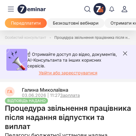
Передплатити
Безкоштовні вебінари
Отримати к
Особистий консультант
Процедура звільнення працівника після надання відпустки та виплат
☝️ Отримайте доступ до відео, документів,
AI-Консультанта та інших корисних
сервісів.
Увійти або зареєструватися
Галина Миколаївна
ГА
03.06.2026 | 11:27
Зарплата
ВІДПОВІДЬ НАДАНО
Процедура звільнення працівника
після надання відпустки та
виплат
Педагогу бюджетної установи надана