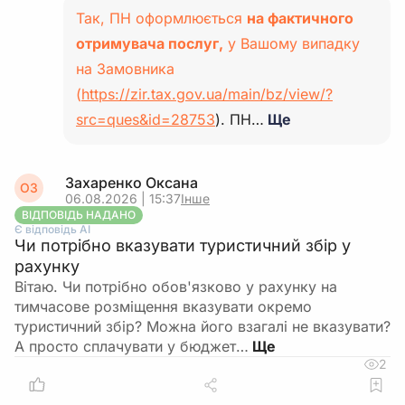
Так, ПН оформлюється
на фактичного
отримувача послуг,
у Вашому випадку
на Замовника
(
https://zir.tax.gov.ua/main/bz/view/?
src=ques&id=28753
). ПН…
Ще
Захаренко Оксана
ОЗ
06.08.2026 | 15:37
Інше
ВІДПОВІДЬ НАДАНО
Є відповідь АІ
Чи потрібно вказувати туристичний збір у
рахунку
Вітаю. Чи потрібно обов'язково у рахунку на
тимчасове розміщення вказувати окремо
туристичний збір? Можна його взагалі не вказувати?
А просто сплачувати у бюджет…
2