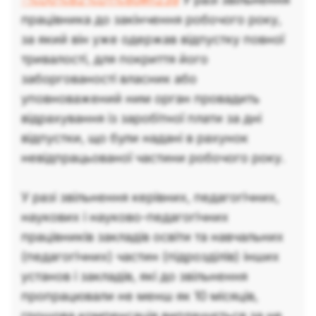
працівника до закінчення робочого року,
за який він уже одержав відпустку повної
тривалості, для покриття його
заборгованості власник або
уповноважений ним орган провадить
відрахування із заробітної плати за дні
відпустки, що були надані в рахунок
невідпрацьованої частини робочого року.
У разі звільнення керівних, педагогічних,
наукових і науково-педагогічних
працівників закладів освіти та навчальних
(педагогічних) частин (підрозділів) інших
установ і закладів, які до звільнення
пропрацювали не менш як 10 місяців,
грошова компенсація виплачується за не