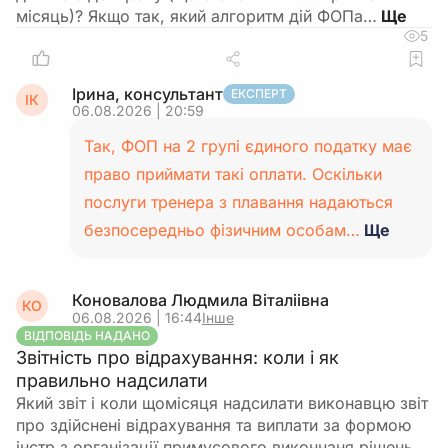
місяць)? Якщо так, який алгоритм дій ФОПа…
5
Ірина, консультант
ЕКСПЕРТ
ІК
06.08.2026 | 20:59
Так, ФОП на 2 групі єдиного податку має
право приймати такі оплати. Оскільки
послуги тренера з плавання надаються
безпосередньо фізичним особам…
Ще
Коновалова Людмила Віталіівна
КО
06.08.2026 | 16:44
Інше
ВІДПОВІДЬ НАДАНО
Звітність про відрахування: коли і як
правильно надсилати
Який звіт і коли щомісяця надсилати виконавцю звіт
про здійснені відрахування та виплати за формою
інстр з організації примусового виконнаня рішень