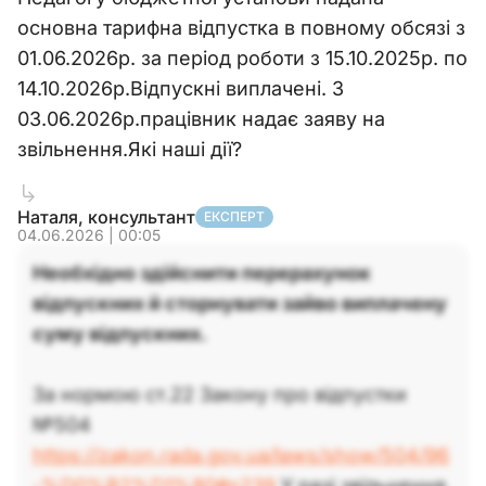
основна тарифна відпустка в повному обсязі з
01.06.2026р. за період роботи з 15.10.2025р. по
14.10.2026р.Відпускні виплачені. З
03.06.2026р.працівник надає заяву на
звільнення.Які наші дії?
Наталя, консультант
ЕКСПЕРТ
04.06.2026 | 00:05
Необхідно здійснити перерахунок
відпускних й сторнувати зайво виплачену
суму відпускних.
За нормою ст.22 Закону про відпустки
№504
https://zakon.rada.gov.ua/laws/show/504/96
-%D0%B2%D1%80#n239
У разі звільнення