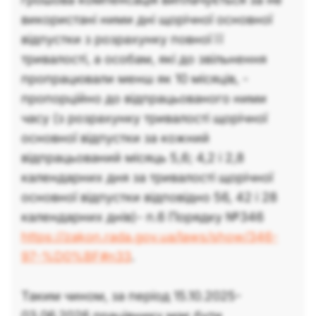
використані ними дні щорічної основної
відпустки з розрахунку повної її
тривалості, а особам, які до звільнення
пропрацювали менш як 10 місяців, -
пропорційно до відпрацьованого ними
часу (з розрахунку тривалості щорічної
основної відпустки за кожний
відпрацьований місяць 5,6; 4,2 і 2,8
календарних дня за тривалості щорічної
основної відпустки відповідно 56, 42 і 28
календарних днів)- п.6 Порядку №346
https://zakon.rada.gov.ua/laws/show/346-
97-%D0%BF#n33
.
Таким чином, за період 15.10.2025-
03.06.2026 працівнику має бути