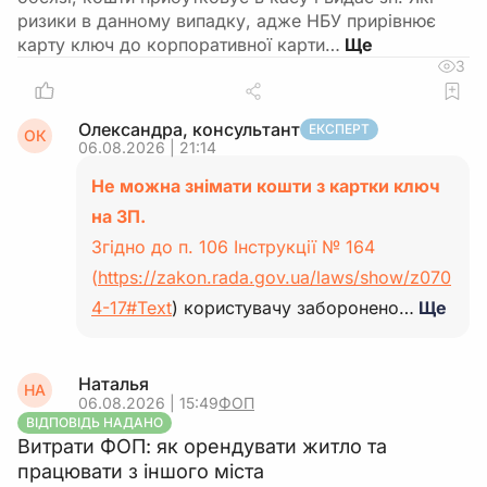
ризики в данному випадку, адже НБУ прирівнює
карту ключ до корпоративної карти…
3
Олександра, консультант
ЕКСПЕРТ
ОК
06.08.2026 | 21:14
Не можна знімати кошти з картки ключ
на ЗП.
Згідно до п. 106 Інструкції № 164
(
https://zakon.rada.gov.ua/laws/show/z070
4-17#Text
) користувачу заборонено…
Ще
Наталья
НА
06.08.2026 | 15:49
ФОП
ВІДПОВІДЬ НАДАНО
Витрати ФОП: як орендувати житло та
працювати з іншого міста