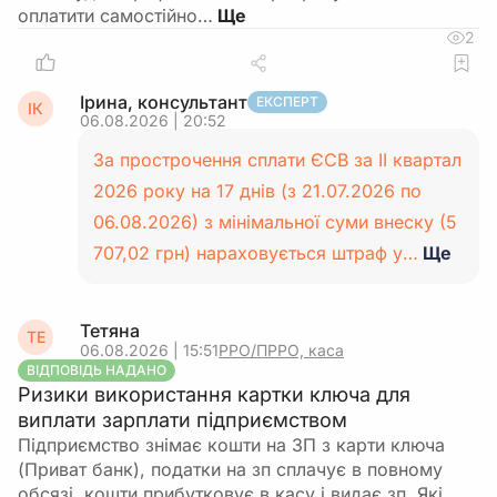
оплатити самостійно…
2
Ірина, консультант
ЕКСПЕРТ
ІК
06.08.2026 | 20:52
За прострочення сплати ЄСВ за II квартал
2026 року на 17 днів (з 21.07.2026 по
06.08.2026) з мінімальної суми внеску (5
707,02 грн) нараховується штраф у…
Ще
Тетяна
ТЕ
06.08.2026 | 15:51
РРО/ПРРО, каса
ВІДПОВІДЬ НАДАНО
Ризики використання картки ключа для
виплати зарплати підприємством
Підприємство знімає кошти на ЗП з карти ключа
(Приват банк), податки на зп сплачує в повному
обсязі, кошти прибутковує в касу і видає зп. Які