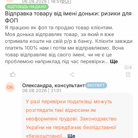
06.08.2026 | 18:51
ФОП
ВІДПОВІДЬ НАДАНО
Відправка товару від імені доньки: ризики для
ФОП
Я працюю як фоп та продаю товар клієнтам.
Моя донька відправляє товар, за який я вже
отримала кошти на свій р/р в банку. Клієнти завжди
платять 100% нам і потім ми відправляємо. Вона
товар відправляє від свого імені, чи не є це
проблемою наприклад під час перевірки…
4
Олександра, консультант
ЕКСПЕРТ
ОК
06.08.2026 | 21:01
У разі перевірки податківці можуть
розглядати такі відносини як
неоформлені трудові. Законодавство
України не передбачає безпідставної
«безкоштовної…
Ще