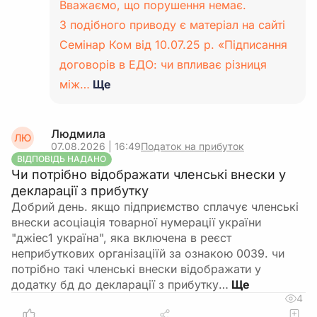
Вважаємо, що порушення немає.
З подібного приводу є матеріал на сайті
Семінар Ком від 10.07.25 р. «Підписання
договорів в ЕДО: чи впливає різниця
між…
Ще
Людмила
ЛЮ
07.08.2026 | 16:49
Податок на прибуток
ВІДПОВІДЬ НАДАНО
Чи потрібно відображати членські внески у
декларації з прибутку
Добрий день. якщо підприємство сплачує членські
внески асоціація товарної нумерації україни
"джіес1 україна", яка включена в реєст
неприбуткових організаціїй за ознакою 0039. чи
потрібно такі членські внески відображати у
додатку бд до декларації з прибутку…
4