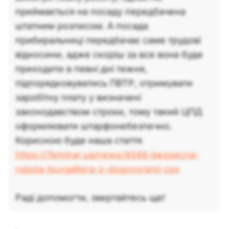
приймається на посаду передбачена
штатним розписом. А посада
прибиральниці передбачає саме трудові
відносини, адже скоріш за все вона буде
приходити в певні дні тижня,
підпорядковуватись ПВТР, отримувати
заробітну плату у визначені
законодавством строки, тому такий ЦПД
оформлювати штарфонебезпечно.
Корисною буде наша стаття
https://7eminar.ua/news/4046-bezpecna-
robota-buxgaltera-z-dogovorami-cpx
Раді допомогти, звертайтесь ще!