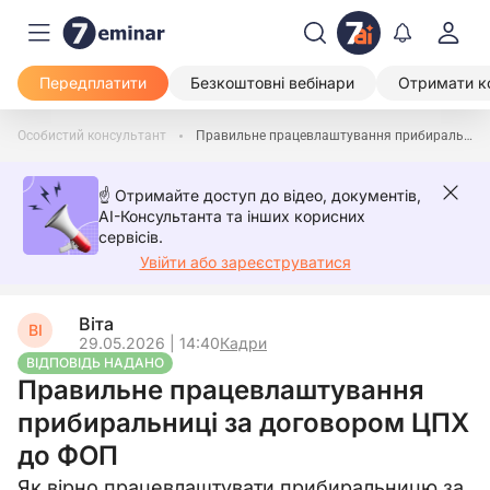
Передплатити
Безкоштовні вебінари
Отримати к
Особистий консультант
Правильне працевлаштування прибиральниці за договором ЦПХ до ФОП
☝️ Отримайте доступ до відео, документів,
AI-Консультанта та інших корисних
сервісів.
Увійти або зареєструватися
Віта
ВІ
29.05.2026 | 14:40
Кадри
ВІДПОВІДЬ НАДАНО
Правильне працевлаштування
прибиральниці за договором ЦПХ
до ФОП
Як вірно працевлаштувати прибиральницю за