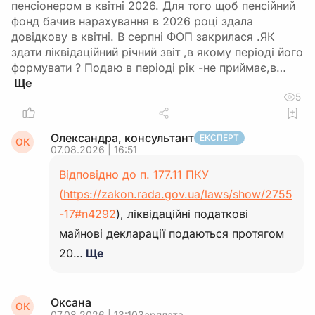
пенсіонером в квітні 2026. Для того щоб пенсійний
фонд бачив нарахування в 2026 році здала
довідкову в квітні. В серпні ФОП закрилася .ЯК
здати ліквідаційний річний звіт ,в якому періоді його
формувати ? Подаю в періоді рік -не приймає,в…
5
Олександра, консультант
ЕКСПЕРТ
ОК
07.08.2026 | 16:51
Відповідно до п. 177.11 ПКУ
(
https://zakon.rada.gov.ua/laws/show/2755
-17#n4292
), ліквідаційні податкові
майнові декларації подаються протягом
20…
Ще
Оксана
ОК
07.08.2026 | 13:10
Зарплата