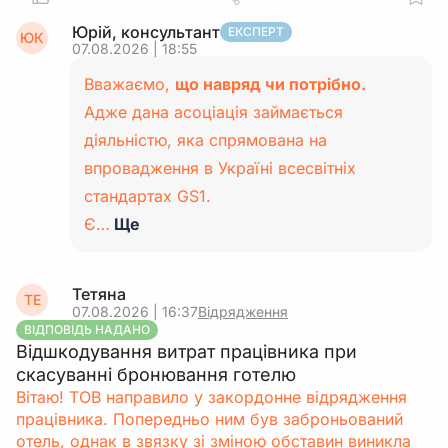
Юрій, консультант
ЕКСПЕРТ
ЮК
07.08.2026 | 18:55
Вважаємо,
що навряд чи потрібно.
Адже дана асоціація займається
діяльністю, яка спрямована на
впровадження в Україні всесвітніх
стандартах GS1.
Є…
Ще
Тетяна
ТЕ
07.08.2026 | 16:37
Відрядження
ВІДПОВІДЬ НАДАНО
Відшкодування витрат працівника при
скасуванні бронювання готелю
Вітаю! ТОВ направило у закордонне відрядження
працівника. Попередньо ним був заброньований
отель, однак в звязку зі зміною обставин виникла