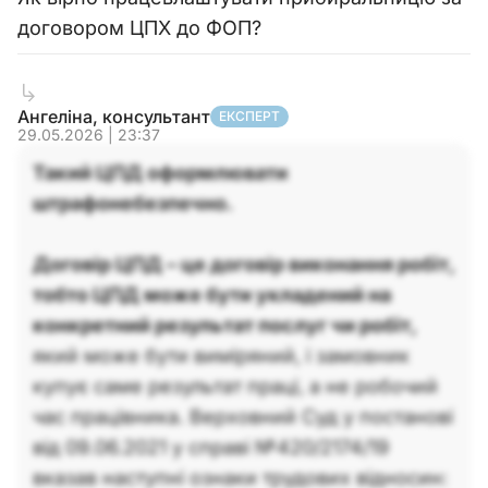
договором ЦПХ до ФОП?
Ангеліна, консультант
ЕКСПЕРТ
29.05.2026 | 23:37
Такий ЦПД оформлювати
штрафонебезпечно.
Д
оговір ЦПД – це договір виконання робіт,
тобто ЦПД може бути укладений на
конкретний результат послуг чи робіт,
який може бути виміряний, і замовник
купує саме результат праці, а не робочий
час працівника. Верховний Суд у постанові
від 09.06.2021 у справі №420/2174/19
вказав наступні ознаки трудових відносин: