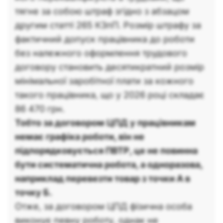
тягне за собою штраф згідно з абзацом
другим статті 265 КЗпП. Розмір штрафу за
фактичний допуск працівника до роботи
без належного оформлення трудового
договору становить десятикратний розмір
мінімальної заробітної плати за кожного
такого працівника, що у 2026 році складає
86 470 грн.
Тобто за договором ЦПД у працівникам
немає графіка роботи, він не
підпорядковується ПВТР, це не повинна
бути систематична робота, а одноразова,
наприклад перевезти товар з точки А в
точку Б.
Отже, за договором ЦПД фізична особа
виконує певну роботу, однак не