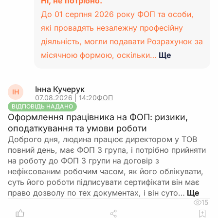
Ні, не потрібно.
До 01 серпня 2026 року ФОП та особи,
які провадять незалежну професійну
діяльність, могли подавати Розрахунок за
місячною формою, оскільки…
Ще
Інна Кучерук
ІН
07.08.2026 | 14:20
ФОП
ВІДПОВІДЬ НАДАНО
Оформлення працівника на ФОП: ризики,
оподаткування та умови роботи
Доброго дня, людина працює директором у ТОВ
повний день, має ФОП 3 група, і потрібно прийняти
на роботу до ФОП 3 групи на договір з
нефіксованим робочим часом, як його облікувати,
суть його роботи підписувати сертифікати він має
право дозволу по тех документах, і він суто…
15