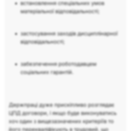
встановлення спеціальних умов
матеріальної відповідальності;
застосування заходів дисциплінарної
відповідальності;
забезпечення роботодавцем
соціальних гарантій.
Держпраці дуже прискіпливо розглядає
ЦПД договори, і якщо буде виконуватись
хоч один з вищезазначених критеріїв то
його перекваліфікують в трудовий, що