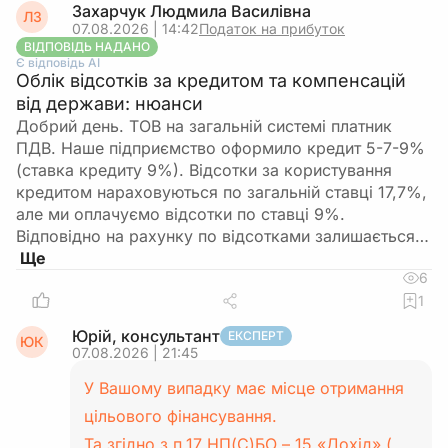
Захарчук Людмила Василівна
ЛЗ
07.08.2026 | 14:42
Податок на прибуток
ВІДПОВІДЬ НАДАНО
Є відповідь АІ
Облік відсотків за кредитом та компенсацій
від держави: нюанси
Добрий день. ТОВ на загальній системі платник
ПДВ. Наше підприємство оформило кредит 5-7-9%
(ставка кредиту 9%). Відсотки за користування
кредитом нараховуються по загальній ставці 17,7%,
але ми оплачуємо відсотки по ставці 9%.
Відповідно на рахунку по відсотками залишається…
6
1
Юрій, консультант
ЕКСПЕРТ
ЮК
07.08.2026 | 21:45
У Вашому випадку має місце отримання
цільового фінансування.
Та згідно з п.17 НП(С)БО – 15 «Дохід» (…