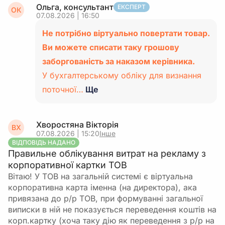
Ольга, консультант
ЕКСПЕРТ
ОК
07.08.2026 | 16:50
Не потрібно віртуально повертати товар.
Ви можете списати таку грошову
заборгованість за наказом керівника.
У бухгалтерському обліку для визнання
поточної…
Ще
Хворостяна Вікторія
ВХ
07.08.2026 | 15:20
Інше
ВІДПОВІДЬ НАДАНО
Правильне облікування витрат на рекламу з
корпоративної картки ТОВ
Вітаю! У ТОВ на загальній системі є віртуальна
корпоративна карта іменна (на директора), ака
привязана до р/р ТОВ, при формуванні загальної
виписки в ній не показується переведення коштів на
корп.картку (хоча таку дію як переведення з р/р на