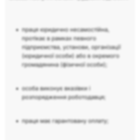
праця юридично несамостійна,
протікає в рамках певного
підприємства, установи, організації
(юридичної особи) або в окремого
громадянина (фізичної особи);
особа виконує вказівки і
розпорядження роботодавця;
праця має гарантовану оплату;