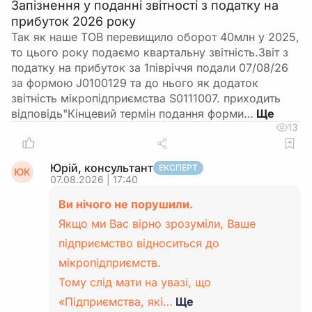
Запізнення у поданні звітності з податку на
прибуток 2026 року
Так як наше ТОВ перевищило оборот 40млн у 2025,
то цього року подаємо квартальну звітність.Звіт з
податку на прибуток за 1півріччя подали 07/08/26
за формою J0100129 та до нього як додаток
звітність мікропідприємства S0111007. приходить
відповідь"Кінцевий термін подання форми…
13
Юрій, консультант
ЕКСПЕРТ
ЮК
07.08.2026 | 17:40
Ви нічого не порушили.
Якщо ми Вас вірно зрозуміли, Ваше
підприємство відноситься до
мікропідприємств.
Тому слід мати на увазі, що
«Підприємства, які…
Ще