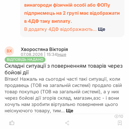
винагороди фізичній особі або ФОПу
підприємець на 2 групі має відображати
в 4ДФ таку виплату.
В додатку 4ДФ відображають…
Ще
Хворостяна Вікторія
ВХ
07.08.2026 | 15:34
Інше
ВІДПОВІДЬ НАДАНО
Складні ситуації з поверненням товарів через
бойові дії
Вітаю! Нажаль на сьогодні часті такі ситуації, коли
продавець (ТОВ на загальній системі) продало свій
товар покупцю (ТОВ на загальній системі), а у них
через бойові дії згорів склад, магазин,азс - і вони
хочуть нам зробити віртуально повернення цього
неіснуючого товару, тим…
10