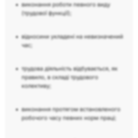
виконання роботи певного виду
(трудової функції);
відносини укладені на невизначений
час;
трудова діяльність відбувається, як
правило, в складі трудового
колективу;
виконання протягом встановленого
робочого часу певних норм праці;