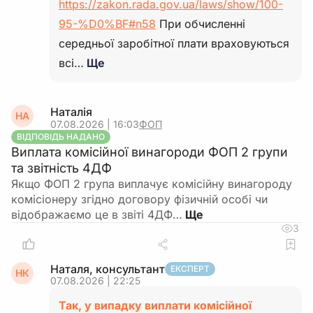
https://zakon.rada.gov.ua/laws/show/100-
95-%D0%BF#n58
При обчисленні
середньої заробітної плати враховуються
всі…
Ще
Наталія
НА
07.08.2026 | 16:03
ФОП
ВІДПОВІДЬ НАДАНО
Виплата комісійної винагороди ФОП 2 групи
та звітність 4ДФ
Якщо ФОП 2 група виплачує комісійну винагороду
комісіонеру згідно договору фізичній особі чи
відображаємо це в звіті 4ДФ…
3
Наталя, консультант
ЕКСПЕРТ
НК
07.08.2026 | 22:25
Так, у випадку виплати комісійної