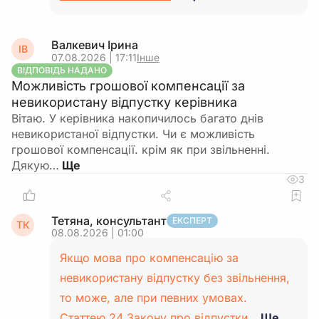
Валкевич Ірина
ІВ
07.08.2026 | 17:11
Інше
ВІДПОВІДЬ НАДАНО
Можливість грошової компенсації за
невикористану відпустку керівника
Вітаю. У керівника накопичилось багато днів
невикористаної відпустки. Чи є можливість
грошової компенсації. крім як при звільненні.
Дякую…
3
Тетяна, консультант
ЕКСПЕРТ
ТК
08.08.2026 | 01:00
Якщо мова про компенсацію за
невикористану відпустку без звільнення,
то може, але при певних умовах.
Статтею 24 Закону про відпустки…
Ще