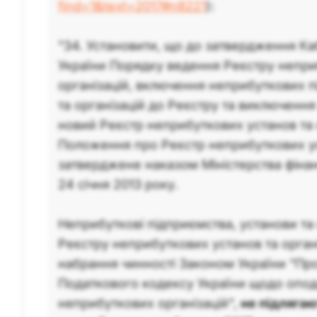
find=1&text=2017#n8221
):
"34. Установити, що до затвердження Каб
України Порядку ведення Реєстру непри
організацій, включення неприбуткових п
та організацій до Реєстру та виключення 
новий Реєстр неприбуткових установ та о
Положення про Реєстр неприбуткових уст
затверджене наказом Міністерства фінан
24 січня 2013 року.
Неприбуткові підприємства, установи та о
Реєстру неприбуткових установ та орган
набрання чинності Законом України "Пр
Податкового кодексу України щодо опо
неприбуткових організацій",
не підляга