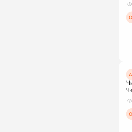
О
А
Ч
Чи
О