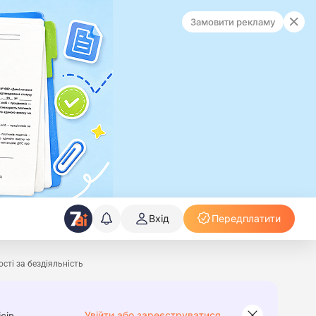
Замовити рекламу
Вхід
Передплатити
ості за бездіяльність
Увійти або зареєструватися
сів.