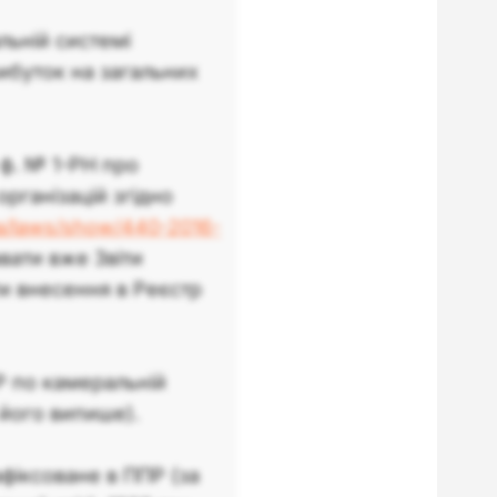
льній системі
ибуток на загальних
ф. № 1-РН про
рганізацій згідно
ua/laws/show/440-2016-
авати вже Звіти
ти внесення в Реєстр
Р по камеральній
 його випише).
фіксоване в ППР (за