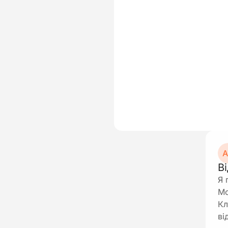
А
В
Я 
Мо
Кл
ві