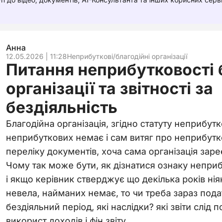
Анна
12.05.2026 | 11:28
Неприбуткові/благодійні організації
Питання неприбутковості 
організації та звітності за
бездіяльність
Благодійна організація, згідно статуту неприбутк
неприбуткових немає і сам витяг про неприбутко
переліку документів, хоча сама організація заре
Чому так може бути, як дізнатися ознаку неприб
і якщо керівник стверджує що декілька років нія
невела, найманих немає, то чи треба зараз подат
бездіяльний період, які наслідки? які звіти слід 
використ доходів і фін звіту.