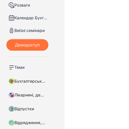
Розваги
Календар Бухгалтера
Виїзні семінари
Теми
Бухгалтерський облік
Лікарняні, декретні
Відпустки
Відрядження, підзвітні кошти