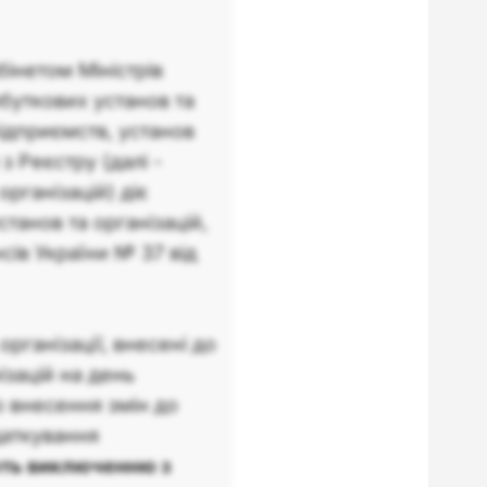
інетом Міністрів
буткових установ та
ідприємств, установ
з Реєстру (далі -
рганізацій) діє
анов та організацій,
сів України № 37 від
рганізації, внесені до
ізацій на день
о внесення змін до
даткування
ють виключенню з