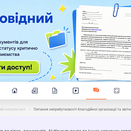
ий консультант
Питання неприбутковості благодійної організації та звітн
п до відео, документів, AI-Консультанта та інших корисних серві