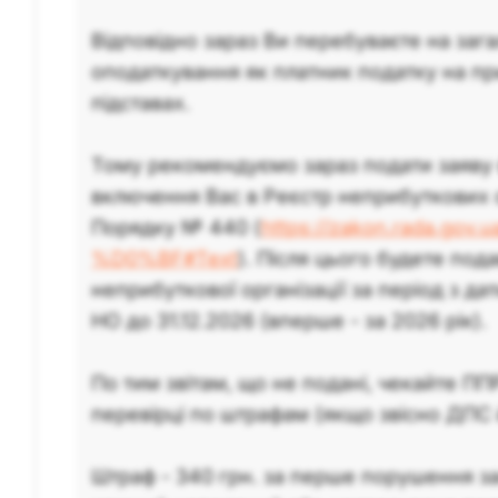
Відповідно зараз Ви перебуваєте на зага
оподаткування як платник податку на пр
підставах.
Тому рекомендуємо зараз подати заяву 
включення Вас в Реєстр неприбуткових о
Порядку № 440 (
https://zakon.rada.gov.
%D0%BF#Text
). Після цього будете под
неприбуткової організації за період з да
НО до 31.12.2026 (вперше - за 2026 рік).
По тим звітам, що не подані, чекайте ПП
перевірці по штрафам (якщо звісно ДПС
Штраф - 340 грн. за перше порушення за