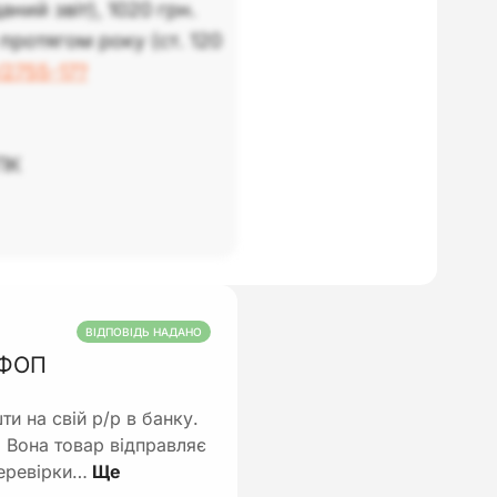
ий звіт), 1020 грн.
протягом року (ст. 120
/2755-17?
ПК
ВІДПОВІДЬ НАДАНО
я ФОП
и на свій р/р в банку.
. Вона товар відправляє
перевірки…