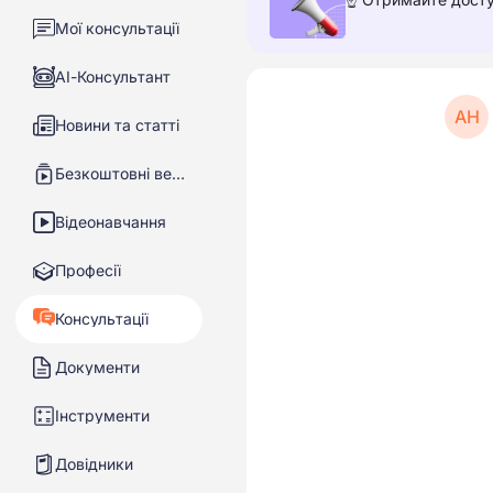
Мої консультації
АІ-Консультант
АН
Новини та статті
Безкоштовні вебінари
Відеонавчання
Професії
Консультації
Документи
Інструменти
Довідники