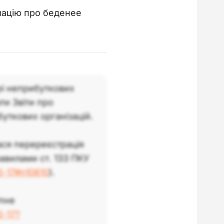
мацію про беденее
рі неприбуткових
ти Звіти про
уткових організацій.
ася перереєстрація
авилами ст. 133 ПКУ
5-17#n10610
).
пне
5-17?