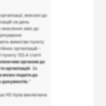
рганізації, внесені до
ізацій на день
о внесення змін до
даткування
дають вимогам пункту
гійних організацій -
 пункту 133.4 статті
олюючим органом до
та організацій
. За
а може подати до
х документів.
"
Ваша НО була виключена