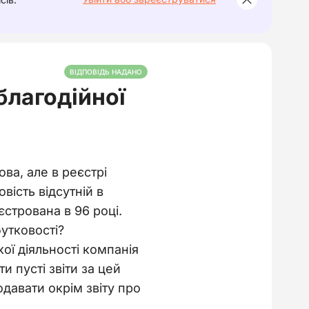
ВІДПОВІДЬ НАДАНО
благодійної
ова, але в реєстрі
вість відсутній в
єстрована в 96 році.
утковості?
кої діяльності компанія
и пусті звіти за цей
подавати окрім звіту про