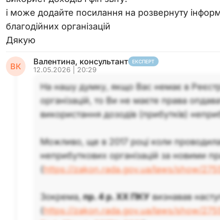
і може додайте посилання на розвернуту інфор
благодійних організацій
Дякую
Валентина, консультант
ЕКСПЕРТ
ВК
12.05.2026 | 20:29
На нашу думку, якщо Вас немає в Реєст
організацій, то Ви не маєте права опдава
використання дозодів (прибутків) неприб
Можливо, ще в 2017 році коли проводил
неприбуткових організацій за новими пр
(
https://zakon.rada.gov.ua/laws/show/275
Зокрема,
пр. 4 р. ХХ ПКУ
визнавав насту
(
https://zakon.rada.gov.ua/laws/show/275