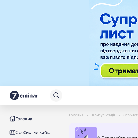
Головна
Консультації
Особист
Головна
Особистий кабінет
☝️ Отримайте досту