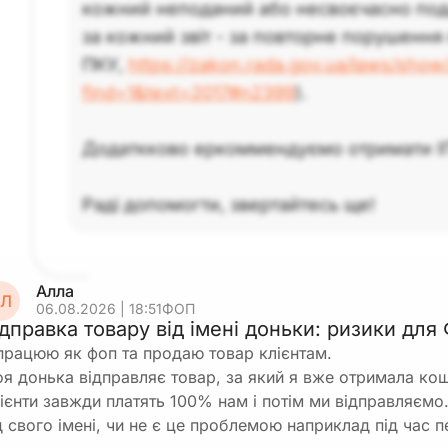
кожний неподаний або несвоєчасно подан
за кожний звіт - за повторне порушення 
ПКУ,
https://zakon.rada.gov.ua/laws/show
find=1&text=2017#n2399
).
Додаткково еркоммендуємо отримати І
Раді допомогти, звертайтесь ще!
Алла
Л
06.08.2026 | 18:51
ФОП
ідправка товару від імені доньки: ризики дл
працюю як фоп та продаю товар клієнтам.
я донька відправляє товар, за який я вже отримала кошт
ієнти завжди платять 100% нам і потім ми відправляємо
д свого імені, чи не є це проблемою наприклад під час 