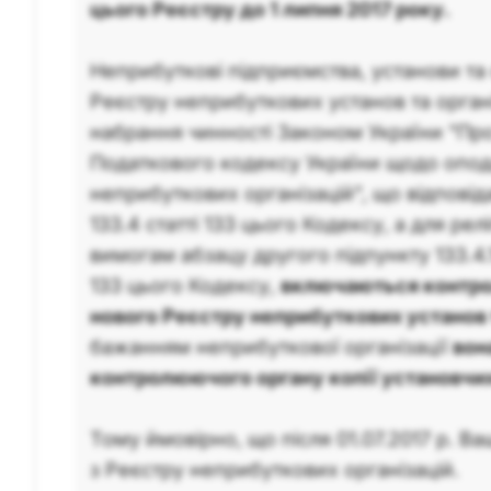
цього Реєстру до 1 липня 2017 року.
Неприбуткові підприємства, установи та о
Реєстру неприбуткових установ та орган
набрання чинності Законом України "Пр
Податкового кодексу України щодо опо
неприбуткових організацій", що відпові
133.4 статті 133 цього Кодексу, а для релі
вимогам абзацу другого підпункту 133.4.1
133 цього Кодексу,
включаються контр
нового Реєстру неприбуткових установ 
бажанням неприбуткової організації
вон
контролюючого органу копії установчи
Тому ймовірно, що після 01.07.2017 р. 
з Реєстру неприбуткових організацій.