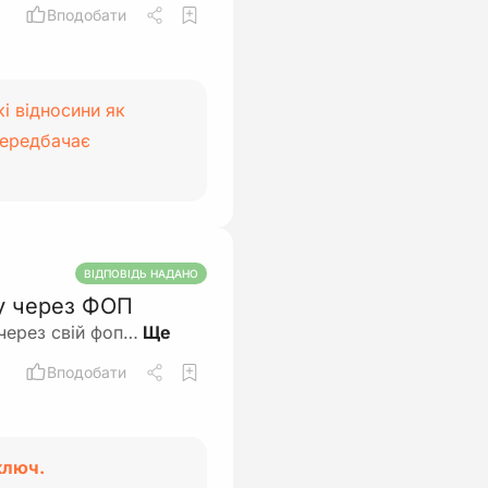
Вподобати
кі відносини як
передбачає
ВІДПОВІДЬ НАДАНО
у через ФОП
через свій фоп…
Вподобати
ключ.