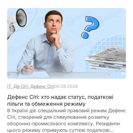
законодавством граничну кількість найманих осіб
ІТ, Дія Сіті, Дефенс Сіті
06.08.2026
Дефенс Сіті: хто надає статус, податкові
пільги та обмеження режиму
В Україні діє спеціальний правовий режим Дефенс
Сіті, створений для стимулювання розвитку
оборонно-промислового комплексу. Резиденти
цього режиму отримують суттєві податкові