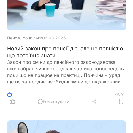
Пенсія, соцпільги
06.08.2026
Новий закон про пенсії діє, але не повністю:
що потрібно знати
Закон про зміни до пенсійного законодавства
вже набрав чинності, однак частина нововведень
поки що не працює на практиці. Причина – уряд
ще не затвердив необхідні зміни до підзаконних
актів, які мають визначити порядок застосування
нових правил щодо підтвердження страхового
91
2
стажу та призначення пенсій
Коментувати