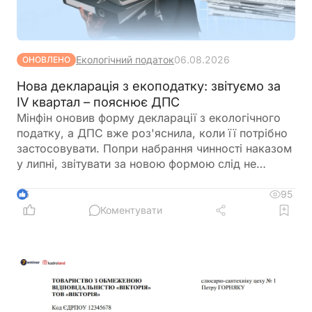
Екологічний податок
06.08.2026
ОНОВЛЕНО
Нова декларація з екоподатку: звітуємо за
IV квартал – пояснює ДПС
Мінфін оновив форму декларації з екологічного
податку, а ДПС вже роз'яснила, коли її потрібно
застосовувати. Попри набрання чинності наказом
у липні, звітувати за новою формою слід не
одразу. Розповідаємо, за який період уперше
подаватиметься оновлена декларація та які зміни
95
5
внесено до її форми
Коментувати