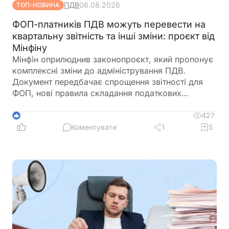
ПДВ
06.08.2026
ТОП-НОВИНА
ФОП-платників ПДВ можуть перевести на
квартальну звітність та інші зміни: проєкт від
Мінфіну
Мінфін оприлюднив законопроєкт, який пропонує
комплексні зміни до адміністрування ПДВ.
Документ передбачає спрощення звітності для
ФОП, нові правила складання податкових
накладних, збільшення порогу для перевірок
бюджетного відшкодування та запровадження
427
1
квартального звітного періоду для підприємців –
Коментувати
1
5
платників ПДВ