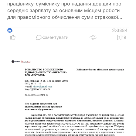
працівнику-суміснику про надання довідки про
середню зарплату за основним місцем роботи
для правомірного обчислення суми страхової
виплати та оплати перших п’яти днів тимчасової
непрацездатності
3884
6
Коментувати
5
19