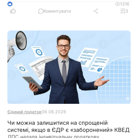
України
1316
4
Коментувати
3
Єдиний податок
06.08.2026
Чи можна залишитися на спрощеній
системі, якщо в ЄДР є «заборонений» КВЕД
ДПС надала індивідуальну податкову