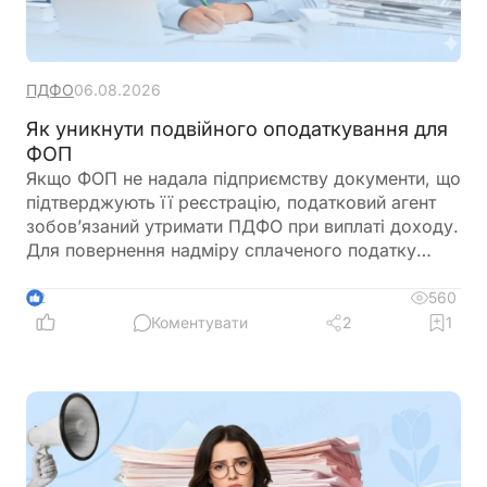
ПДФО
06.08.2026
Як уникнути подвійного оподаткування для
ФОП
Якщо ФОП не надала підприємству документи, що
підтверджують її реєстрацію, податковий агент
зобов’язаний утримати ПДФО при виплаті доходу.
Для повернення надміру сплаченого податку
ФОП подає річну декларацію про майновий стан і
доходи, де відображає отриманий дохід та
560
2
утриманий податок. Податкова служба, після
Коментувати
2
1
перевірки, може повернути надміру сплачені
суми