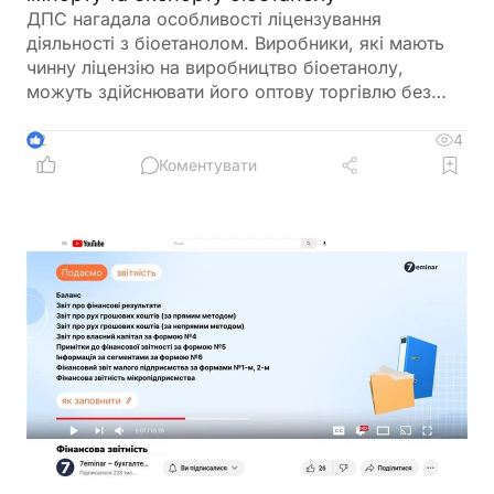
ДПС нагадала особливості ліцензування
діяльності з біоетанолом. Виробники, які мають
чинну ліцензію на виробництво біоетанолу,
можуть здійснювати його оптову торгівлю без
оформлення окремої ліцензії. Водночас для
імпорту, експорту та інших операцій із
4
2
біоетанолом закон встановлює окремі вимоги, а
Коментувати
його роздрібний продаж в Україні залишається
забороненим