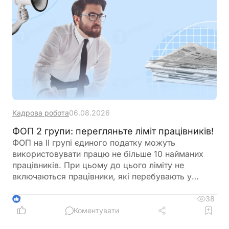
Кадрова робота
06.08.2026
ФОП 2 групи: перегляньте ліміт працівників!
ФОП на ІІ групі єдиного податку можуть
використовувати працю не більше 10 найманих
працівників. При цьому до цього ліміту не
включаються працівники, які перебувають у
відпустці у зв’язку з вагітністю та пологами або у
відпустці для догляду за дитиною. Перед
38
2
оформленням нового працівника варто
Коментувати
перевірити, чи не буде перевищено встановлену