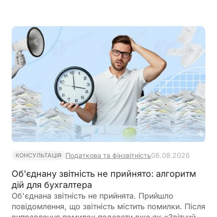
забруднені вибухонебезпечними предметами.
Водночас при розрахунку МПЗ необхідно
враховувати особливості, встановлені
Податковим кодексом України
Податкова та фінзвітність
06.08.2026
КОНСУЛЬТАЦІЯ
Об'єднану звітність не прийнято: алгоритм
дій для бухгалтера
Об'єднана звітність не прийнята. Прийшло
повідомлення, що звітність містить помилки. Після
виправлення помилок подавати вже як «Звітний