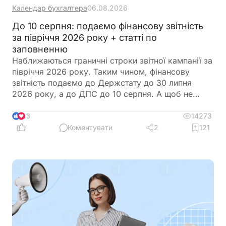
Календар бухгалтера
06.08.2026
До 10 серпня: подаємо фінансову звітність
за півріччя 2026 року + статті по
заповненню
Наближаються граничні строки звітної кампанії за
півріччя 2026 року. Таким чином, фінансову
звітність подаємо до Держстату до 30 липня
2026 року, а до ДПС до 10 серпня. А щоб не
загубитися в рядках та формах, ми зібрали все в
одному місці
14273
13
Коментувати
2
121