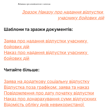
Зразок Наказу про надання відпустки 
учаснику бойових дій
Шаблони та зразки документів:
Заява про надання відпустки учаснику 
бойових дій
Наказ про надання відпустки учаснику 
бойових дій
Читайте більше:
Заява на додаткову соціальну відпустку
Відпустка поза графіком: заява та наказ
Повідомлення про дату початку відпустки
Наказ про донарахування суми відпускних
Відомість обліку днів невикористаної 