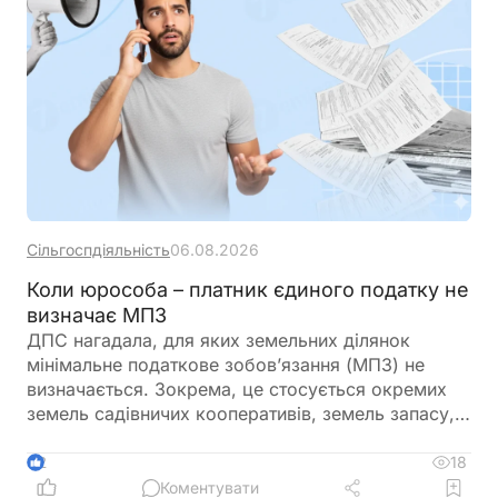
Сільгоспдіяльність
06.08.2026
Коли юрособа – платник єдиного податку не
визначає МПЗ
ДПС нагадала, для яких земельних ділянок
мінімальне податкове зобов’язання (МПЗ) не
визначається. Зокрема, це стосується окремих
земель садівничих кооперативів, земель запасу,
невитребуваних паїв, земель у зонах відчуження,
ділянок у межах населених пунктів, а також
18
2
земель, що перебувають у консервації чи
Коментувати