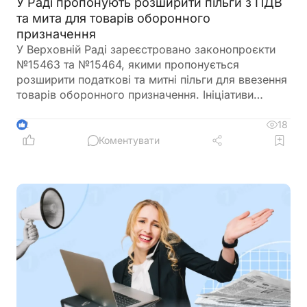
У Раді пропонують розширити пільги з ПДВ
та мита для товарів оборонного
призначення
У Верховній Раді зареєстровано законопроєкти
№15463 та №15464, якими пропонується
розширити податкові та митні пільги для ввезення
товарів оборонного призначення. Ініціативи
передбачають поширення звільнення від ПДВ та
ввізного мита на поставки, що фінансуються
18
2
іноземними державами, міжнародними
Коментувати
організаціями або в межах програм міжнародної
допомоги, а також розширюють перелік
підприємств, які зможуть скористатися такими
пільгами