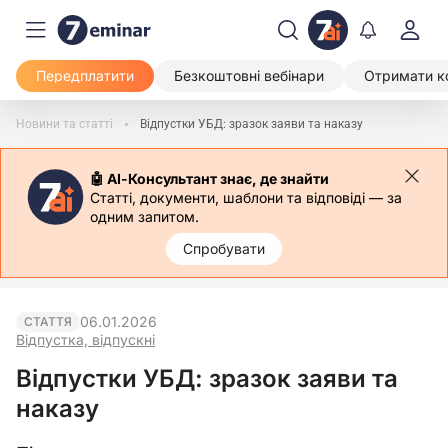
Передплатити
Безкоштовні вебінари
Отримати к
Новини та статті
Відпустки УБД: зразок заяви та наказу
🤖 АІ-Консультант знає, де знайти
Статті, документи, шаблони та відповіді — за
одним запитом.
Спробувати
06.01.2026
СТАТТЯ
Відпустка, відпускні
Відпустки УБД: зразок заяви та
наказу