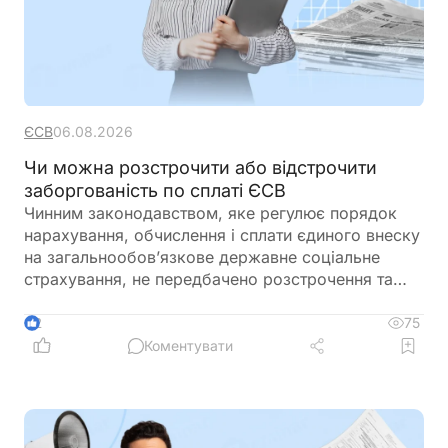
ЄСВ
06.08.2026
Чи можна розстрочити або відстрочити
заборгованість по сплаті ЄСВ
Чинним законодавством, яке регулює порядок
нарахування, обчислення і сплати єдиного внеску
на загальнообов’язкове державне соціальне
страхування, не передбачено розстрочення та
відстрочення заборгованості по сплаті єдиного
внеску
75
2
Коментувати