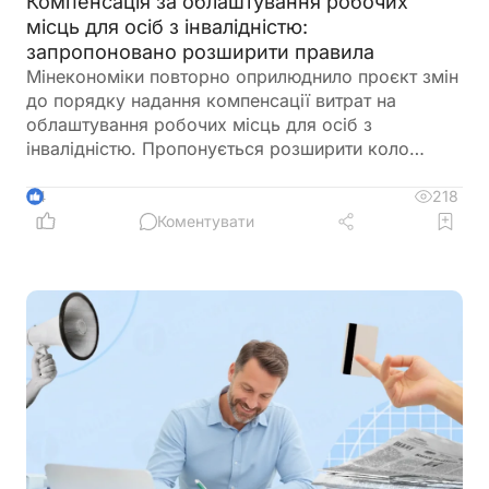
Компенсація за облаштування робочих
місць для осіб з інвалідністю:
запропоновано розширити правила
Мінекономіки повторно оприлюднило проєкт змін
до порядку надання компенсації витрат на
облаштування робочих місць для осіб з
інвалідністю. Пропонується розширити коло
отримувачів, врегулювати компенсацію для
ветеранів з інвалідністю, уточнити вимоги до
218
4
документів та умов оплати праці, а також
Коментувати
запровадити механізми контролю, щоб запобігти
зловживанням і подвійного фінансування