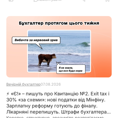
Вечірній бухгалтер
07.08.2026
⚡ «Є!» – пишуть про Квитанцію №2. Exit tax і
30% «за схеми»: нові податки від Мінфіну.
Зарплатну реформу готують до фіналу.
Лікарняні перепишуть. Штрафи бухгалтерам
– теж. 🙋‍♀️ Вечірній бухгалтер від 07.08.2026
Коротко, структурно, зрозуміло розповідаємо