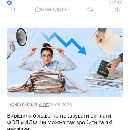
готівкових коштів (в дозволеному об’ємі
248
6
періодично знімаються з поточного рахунку).
Коментувати
2
3
ФОП не обліковує всі операції в господарській
діяльності. Яким чином можна надати пояснення
банку?
ФОП
08.08.2026
КОНСУЛЬТАЦІЯ
Вирішили більше не показувати виплати
ФОП у 4ДФ: чи можна так зробити та які
наслідки