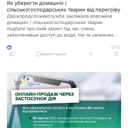
Як уберегти домашніх і
сільськогосподарських тварин від перегріву
Держпродспоживслужба закликала власників
домашніх і сільськогосподарських тварин
подбати про їхній захист під час спеки,
забезпечивши доступ до води, тіні та належних
умов утримання. У відомстві також нагадали про
заборону залишати тварин у зачинених
12
3
автомобілях або на прив’язі під прямим сонячним
Коментувати
промінням