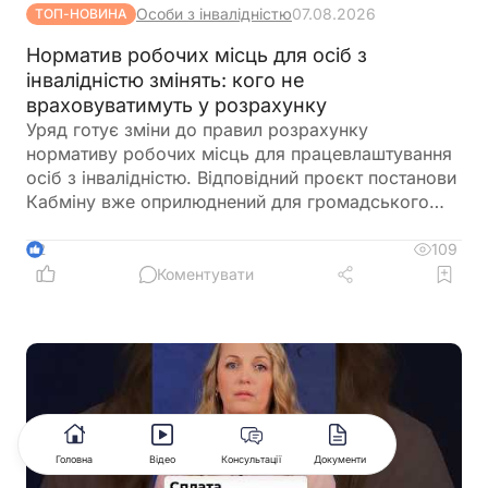
Особи з інвалідністю
07.08.2026
ТОП-НОВИНА
Норматив робочих місць для осіб з
інвалідністю змінять: кого не
враховуватимуть у розрахунку
Уряд готує зміни до правил розрахунку
нормативу робочих місць для працевлаштування
осіб з інвалідністю. Відповідний проєкт постанови
Кабміну вже оприлюднений для громадського
обговорення. Документ пропонує не враховувати
окремі штатні одиниці під час визначення
109
2
середньооблікової чисельності працівників.
Коментувати
Йдеться про посади, виконання обов'язків за
якими здійснюється безпосередньо на територіях
активних бойових дій
Головна
Відео
Консультації
Документи