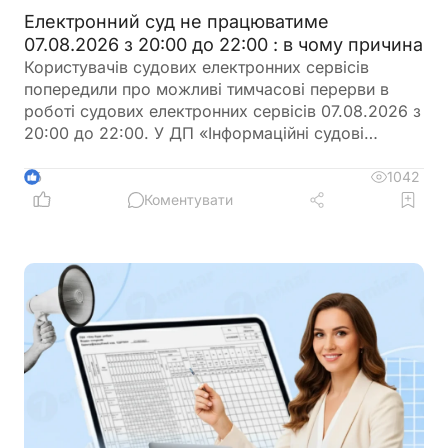
Електронний суд не працюватиме
07.08.2026 з 20:00 до 22:00 : в чому причина
Користувачів судових електронних сервісів
попередили про можливі тимчасові перерви в
роботі судових електронних сервісів 07.08.2026 з
20:00 до 22:00. У ДП «Інформаційні судові
системи» просять врахувати цю інформацію під
час планування роботи із сервісами
1042
6
Коментувати