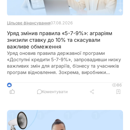
Цільове фінансування
07.08.2026
Уряд змінив правила «5-7-9%»: аграріям
знизили ставку до 10% та скасували
важливе обмеження
Уряд оновив правила державної програми
«Доступні кредити 5-7-9%», запровадивши низку
важливих змін для аграріїв, бізнесу та учасників
програм відновлення. Зокрема, виробники
сільськогосподарської продукції отримають
більше можливостей для фінансування
86
4
оборотного капіталу за нижчою ставкою, а з 1
Коментувати
вересня запрацюють нові вимоги для учасників
програми