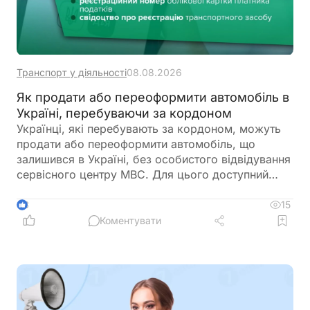
Транспорт у діяльності
08.08.2026
Як продати або переоформити автомобіль в
Україні, перебуваючи за кордоном
Українці, які перебувають за кордоном, можуть
продати або переоформити автомобіль, що
залишився в Україні, без особистого відвідування
сервісного центру МВС. Для цього доступний
онлайн-продаж через Дію або оформлення
довіреності на уповноваженого представника
15
3
Коментувати