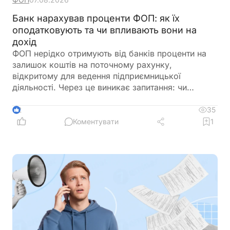
Банк нарахував проценти ФОП: як їх
оподатковують та чи впливають вони на
дохід
ФОП нерідко отримують від банків проценти на
залишок коштів на поточному рахунку,
відкритому для ведення підприємницької
діяльності. Через це виникає запитання: чи
потрібно включати такі суми до
підприємницького доходу та сплачувати з них
35
2
податки як із доходу ФОП. Податкове
Коментувати
1
законодавство розмежовує доходи від
господарської діяльності та пасивні доходи
фізичної особи. Саме тому проценти, нараховані
банком на залишок коштів, мають окремий
порядок оподаткування