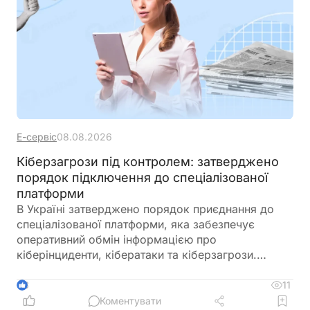
Е-сервіс
08.08.2026
Кіберзагрози під контролем: затверджено
порядок підключення до спеціалізованої
платформи
В Україні затверджено порядок приєднання до
спеціалізованої платформи, яка забезпечує
оперативний обмін інформацією про
кіберінциденти, кібератаки та кіберзагрози.
Новий механізм покликаний посилити взаємодію
між державними органами, операторами
11
3
критичної інфраструктури та іншими суб’єктами
Коментувати