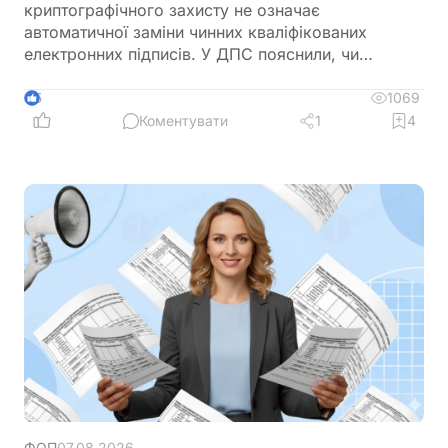
криптографічного захисту не означає
автоматичної заміни чинних кваліфікованих
електронних підписів. У ДПС пояснили, чи
залишатимуться дійсними КЕП, видані КНЕДП
ДПС, після переходу на новий стандарт «Купина»
1069
5
та чи потрібно користувачам отримувати нові
Коментувати
1
4
сертифікати
ФОП
07.08.2026