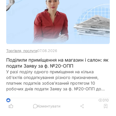
Торгівля, послуги
07.08.2026
Поділили приміщення на магазин і салон: як
подати Заяву за ф. №20-ОПП
У разі поділу одного приміщення на кілька
об’єктів оподаткування різного призначення,
платник податків зобов’язаний протягом 10
робочих днів подати Заяву за ф. №20-ОПП до
податкового органу. У Заяві необхідно вказати
інформацію про закриття попереднього об’єкта і
310
3
створення нових у різних рядках, кожному з яких
Коментувати
буде присвоєно окремий ідентифікатор