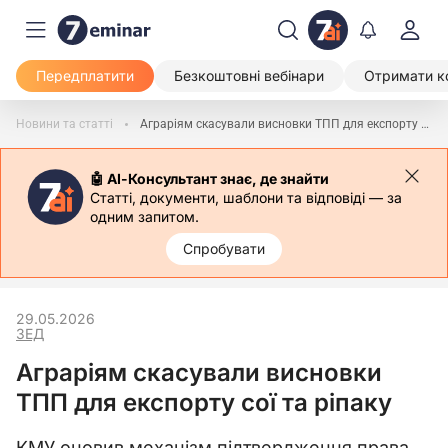
Передплатити
Безкоштовні вебінари
Отримати к
Новини та статті
Аграріям скасували висновки ТПП для експорту сої та ріпаку
🤖 АІ-Консультант знає, де знайти
Статті, документи, шаблони та відповіді — за
одним запитом.
Спробувати
29.05.2026
ЗЕД
Аграріям скасували висновки
ТПП для експорту сої та ріпаку
КМУ оновив механізм підтвердження права