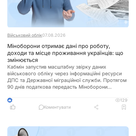
Військовий облік
07.08.2026
Міноборони отримає дані про роботу,
доходи та місце проживання українців: що
змінюється
Кабмін запустив масштабну звірку даних
військового обліку через інформаційні ресурси
ДПС та Державної міграційної служби. Протягом
90 днів податкова передасть Міноборони
інформацію про чоловіків віком від 18 до 60
років, включаючи відомості про місце роботи,
129
2
доходи та персональні дані. Паралельно ДМС
Коментувати
синхронізує з Реєстром призовників паспортні
дані, місце проживання, громадянство та навіть
відцифрований образ обличчя. Якщо людини ще
немає у військовому реєстрі, система