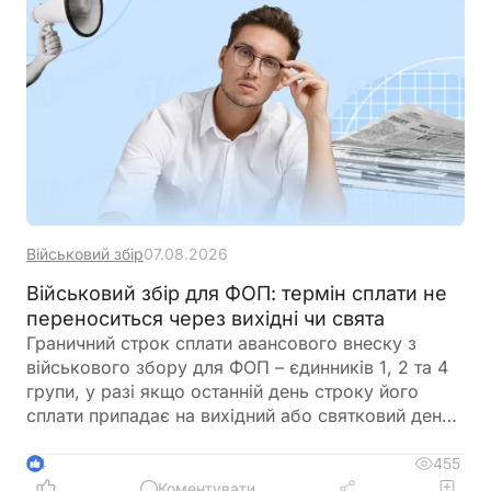
автоматично сформує для неї цифровий профіль
на підставі отриманої інформації
Військовий збір
07.08.2026
Військовий збір для ФОП: термін сплати не
переноситься через вихідні чи свята
Граничний строк сплати авансового внеску з
військового збору для ФОП – єдинників 1, 2 та 4
групи, у разі якщо останній день строку його
сплати припадає на вихідний або святковий день,
не переноситься на операційний день, що настає
за вихідним або святковим днем
455
4
Коментувати