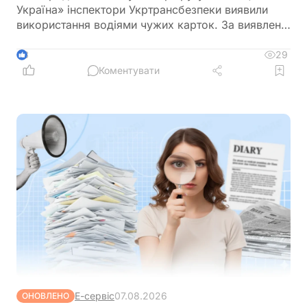
Україна» інспектори Укртрансбезпеки виявили
використання водіями чужих карток. За виявлене
порушення перевізнику загрожує штраф у розмірі
34 тис. грн
29
3
Коментувати
Е-сервіс
07.08.2026
ОНОВЛЕНО