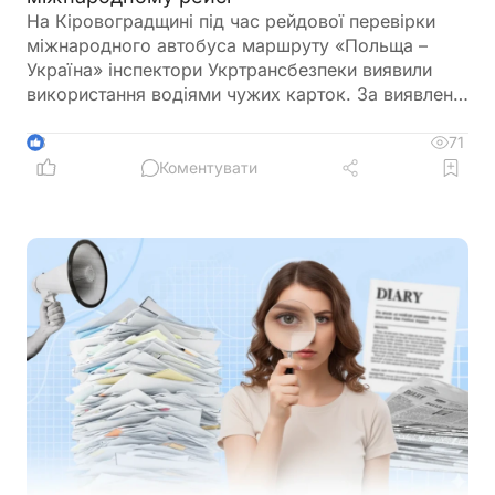
На Кіровоградщині під час рейдової перевірки
міжнародного автобуса маршруту «Польща –
Україна» інспектори Укртрансбезпеки виявили
використання водіями чужих карток. За виявлене
порушення перевізнику загрожує штраф у розмірі
34 тис. грн
71
3
Коментувати