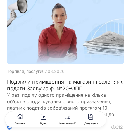
Торгівля, послуги
07.08.2026
Поділили приміщення на магазин і салон: як
подати Заяву за ф. №20-ОПП
У разі поділу одного приміщення на кілька
об’єктів оподаткування різного призначення,
платник податків зобов’язаний протягом 10
робочих днів подати Заяву за ф. №20-ОПП до
податкового органу. У Заяві необхідно вказати
Головна
Відео
Консультації
Документи
інформацію про закриття попереднього об’єкта і
312
3