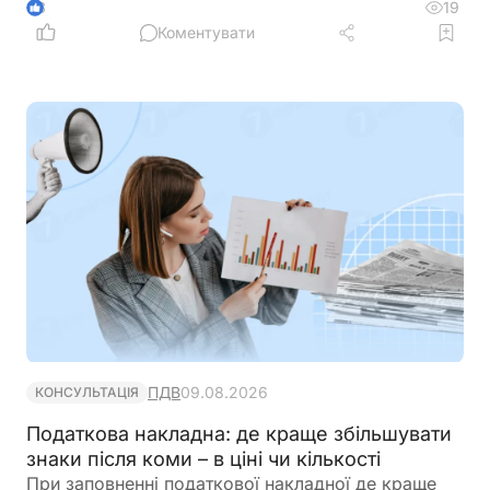
податкову та відкоригувати зарплатну звітність? І
19
3
чи повинен він повернути виплачену йому
Коментувати
зарплату?
ПДВ
09.08.2026
КОНСУЛЬТАЦІЯ
Податкова накладна: де краще збільшувати
знаки після коми – в ціні чи кількості
При заповненні податкової накладної де краще