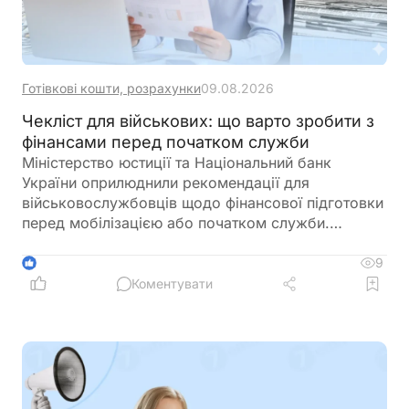
Готівкові кошти, розрахунки
09.08.2026
Чекліст для військових: що варто зробити з
фінансами перед початком служби
Міністерство юстиції та Національний банк
України оприлюднили рекомендації для
військовослужбовців щодо фінансової підготовки
перед мобілізацією або початком служби.
Зокрема, радять заздалегідь впорядкувати
документи, перевірити банківські рахунки,
9
1
кредити, заощадження та оформити необхідні
Коментувати
довіреності