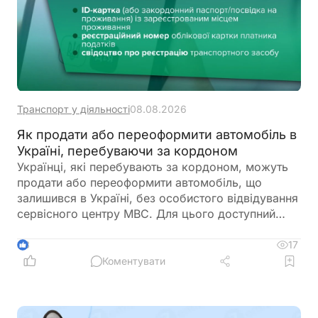
Транспорт у діяльності
08.08.2026
Як продати або переоформити автомобіль в
Україні, перебуваючи за кордоном
Українці, які перебувають за кордоном, можуть
продати або переоформити автомобіль, що
залишився в Україні, без особистого відвідування
сервісного центру МВС. Для цього доступний
онлайн-продаж через Дію або оформлення
довіреності на уповноваженого представника
17
3
Коментувати