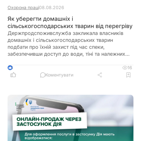
Охорона праці
08.08.2026
Як уберегти домашніх і
сільськогосподарських тварин від перегріву
Держпродспоживслужба закликала власників
домашніх і сільськогосподарських тварин
подбати про їхній захист під час спеки,
забезпечивши доступ до води, тіні та належних
умов утримання. У відомстві також нагадали про
заборону залишати тварин у зачинених
16
3
автомобілях або на прив’язі під прямим сонячним
Коментувати
промінням