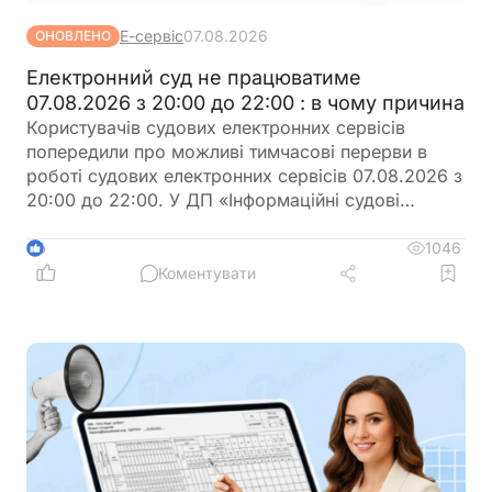
Е-сервіс
07.08.2026
ОНОВЛЕНО
Електронний суд не працюватиме
07.08.2026 з 20:00 до 22:00 : в чому причина
Користувачів судових електронних сервісів
попередили про можливі тимчасові перерви в
роботі судових електронних сервісів 07.08.2026 з
20:00 до 22:00. У ДП «Інформаційні судові
системи» просять врахувати цю інформацію під
час планування роботи із сервісами
1046
6
Коментувати