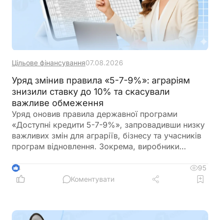
Цільове фінансування
07.08.2026
Уряд змінив правила «5-7-9%»: аграріям
знизили ставку до 10% та скасували
важливе обмеження
Уряд оновив правила державної програми
«Доступні кредити 5-7-9%», запровадивши низку
важливих змін для аграріїв, бізнесу та учасників
програм відновлення. Зокрема, виробники
сільськогосподарської продукції отримають
більше можливостей для фінансування
95
4
оборотного капіталу за нижчою ставкою, а з 1
Коментувати
вересня запрацюють нові вимоги для учасників
програми