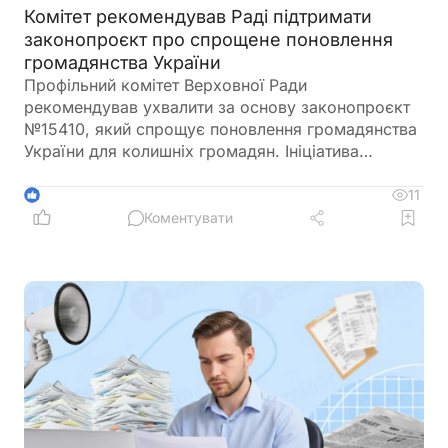
Комітет рекомендував Раді підтримати
законопроєкт про спрощене поновлення
громадянства України
Профільний комітет Верховної Ради
рекомендував ухвалити за основу законопроєкт
№15410, який спрощує поновлення громадянства
України для колишніх громадян. Ініціатива
передбачає скасування обов'язкового складання
іспитів з української мови, історії України та
11
1
Конституції для цієї категорії заявників
Коментувати