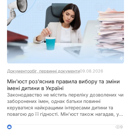
Документообіг, первинні документи
09.08.2026
Мін'юст роз'яснив правила вибору та зміни
імені дитини в Україні
Законодавство не містить переліку дозволених чи
заборонених імен, однак батьки повинні
керуватися найкращими інтересами дитини та
повагою до її гідності. Мін'юст також нагадав, у
яких випадках і до якого віку можна змінити ім'я
дитини
9
1