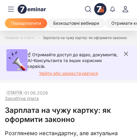
Передплатити
Безкоштовні вебінари
Отримати к
Новини та статті
Зарплата на чужу картку: як оформити законно
☝️ Отримайте доступ до відео, документів,
AI-Консультанта та інших корисних
сервісів.
Увійти або зареєструватися
01.06.2026
СТАТТЯ
Заробітна плата
Зарплата на чужу картку: як
оформити законно
Розглянемо нестандартну, але актуальна