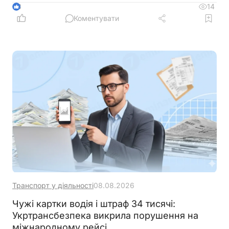
між державними органами, операторами
14
3
критичної інфраструктури та іншими суб’єктами
Коментувати
кібербезпеки
Транспорт у діяльності
08.08.2026
Чужі картки водія і штраф 34 тисячі:
Укртрансбезпека викрила порушення на
міжнародному рейсі